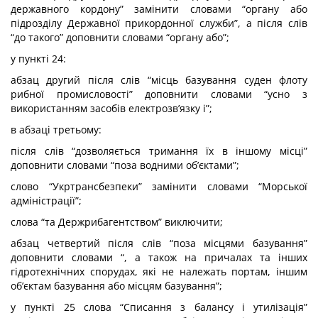
державного кордону” замінити словами “органу або
підрозділу Державної прикордонної служби”, а після слів
“до такого” доповнити словами “органу або”;
у пункті 24:
абзац другий після слів “місць базування суден флоту
рибної промисловості” доповнити словами “усно з
використанням засобів електрозв’язку і”;
в абзаці третьому:
після слів “дозволяється тримання їх в іншому місці”
доповнити словами “поза водними об’єктами”;
слово “Укртрансбезпеки” замінити словами “Морської
адміністрації”;
слова “та Держрибагентством” виключити;
абзац четвертий після слів “поза місцями базування”
доповнити словами “, а також на причалах та інших
гідротехнічних спорудах, які не належать портам, іншим
об’єктам базування або місцям базування”;
у пункті 25 слова “Списання з балансу і утилізація”