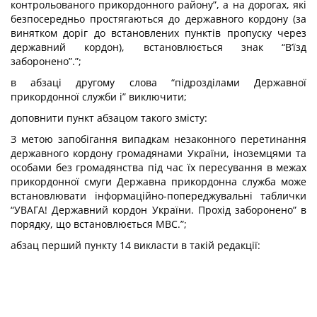
контрольованого прикордонного району”, а на дорогах, які
безпосередньо простягаються до державного кордону (за
винятком доріг до встановлених пунктів пропуску через
державний кордон), встановлюється знак “В’їзд
заборонено”.”;
в абзаці другому слова “підрозділами Державної
прикордонної служби і” виключити;
доповнити пункт абзацом такого змісту:
З метою запобігання випадкам незаконного перетинання
державного кордону громадянами України, іноземцями та
особами без громадянства під час їх пересування в межах
прикордонної смуги Державна прикордонна служба може
встановлювати інформаційно-попереджувальні таблички
“УВАГА! Державний кордон України. Прохід заборонено” в
порядку, що встановлюється МВС.”;
абзац перший пункту 14 викласти в такій редакції: