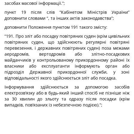
засобах масової інформації.”;
пункт 19 після слів “Кабінетом Міністрів України”
доповнити словами “, та інших актів законодавства”;
доповнити Положення пунктом 19
1
такого змісту:
“19
1
. Про зліт або посадку повітряних суден (крім цивільних
повітряних суден, що здійснюють регулярні повітряні
перевезення, і державних повітряних суден) поза межами
аеродромів, вертодромів або злітно-посадкових
майданчиків у контрольованому прикордонному районі їх
власники або експлуатанти інформують орган або
підрозділ Державної прикордонної служби, у зоні
відповідальності якого здійснюється зліт або посадка.
Інформування здійснюється за допомогою засобів
електрозв’язку або в будь-який інший спосіб не пізніше ніж
за 30 хвилин до зльоту та одразу після посадки (крім
випадків, пов’язаних із небезпечною подією).”;