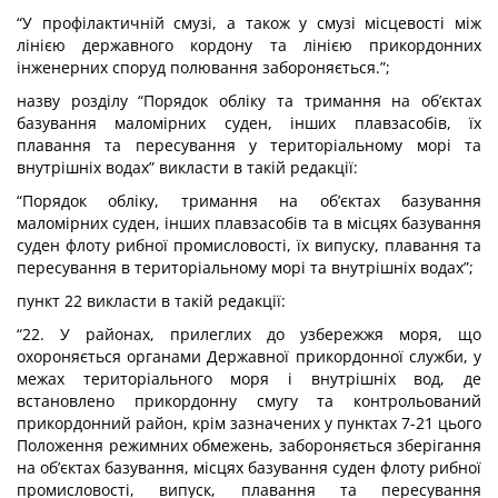
“У профілактичній смузі, а також у смузі місцевості між
лінією державного кордону та лінією прикордонних
інженерних споруд полювання забороняється.”;
назву розділу “Порядок обліку та тримання на об’єктах
базування маломірних суден, інших плавзасобів, їх
плавання та пересування у територіальному морі та
внутрішніх водах” викласти в такій редакції:
“Порядок обліку, тримання на об’єктах базування
маломірних суден, інших плавзасобів та в місцях базування
суден флоту рибної промисловості, їх випуску, плавання та
пересування в територіальному морі та внутрішніх водах”;
пункт 22 викласти в такій редакції:
“22. У районах, прилеглих до узбережжя моря, що
охороняється органами Державної прикордонної служби, у
межах територіального моря і внутрішніх вод, де
встановлено прикордонну смугу та контрольований
прикордонний район, крім зазначених у пунктах 7-21 цього
Положення режимних обмежень, забороняється зберігання
на об’єктах базування, місцях базування суден флоту рибної
промисловості, випуск, плавання та пересування