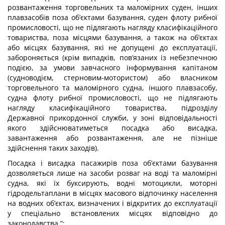
розвантаження торговельних та маломірних суден, інших
плавзасобів поза об’єктами базування, суден флоту рибної
промисловості, що не підлягають нагляду класифікаційного
товариства, поза місцями базування, а також на об’єктах
або місцях базування, які не допущені до експлуатації,
забороняється (крім випадків, пов’язаних із небезпечною
подією, за умови завчасного інформування капітаном
(судноводієм, стерновим-мотористом) або власником
торговельного та маломірного судна, іншого плавзасобу,
судна флоту рибної промисловості, що не підлягають
нагляду класифікаційного товариства, підрозділу
Державної прикордонної служби, у зоні відповідальності
якого здійснюватиметься посадка або висадка,
завантаження або розвантаження, але не пізніше
здійснення таких заходів).
Посадка і висадка пасажирів поза об’єктами базування
дозволяється лише на засоби розваг на воді та маломірні
судна, які їх буксирують, водні мотоцикли, моторні
гідродельтаплани в місцях масового відпочинку населення
на водних об’єктах, визначених і відкритих до експлуатації
у спеціально встановлених місцях відповідно до
законодавства.”;