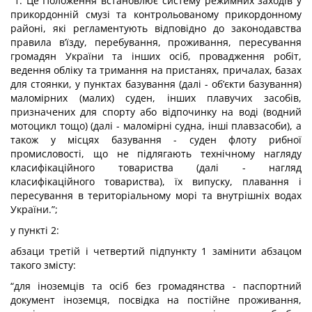
“1. Це Положення встановлює систему режимних заходів у
прикордонній смузі та контрольованому прикордонному
районі, які регламентують відповідно до законодавства
правила в’їзду, перебування, проживання, пересування
громадян України та інших осіб, провадження робіт,
ведення обліку та тримання на пристанях, причалах, базах
для стоянки, у пунктах базування (далі - об’єкти базування)
маломірних (малих) суден, інших плавучих засобів,
призначених для спорту або відпочинку на воді (водний
мотоцикл тощо) (далі - маломірні судна, інші плавзасоби), а
також у місцях базування - суден флоту рибної
промисловості, що не підлягають технічному нагляду
класифікаційного товариства (далі - нагляд
класифікаційного товариства), їх випуску, плавання і
пересування в територіальному морі та внутрішніх водах
України.”;
у пункті 2:
абзаци третій і четвертий підпункту 1 замінити абзацом
такого змісту:
“для іноземців та осіб без громадянства - паспортний
документ іноземця, посвідка на постійне проживання,