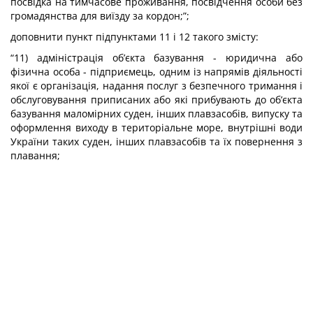
посвідка на тимчасове проживання, посвідчення особи без
громадянства для виїзду за кордон;”;
доповнити пункт підпунктами 1
1
і 1
2
такого змісту:
“1
1
) адміністрація об’єкта базування - юридична або
фізична особа - підприємець, одним із напрямів діяльності
якої є організація, надання послуг з безпечного тримання і
обслуговування приписаних або які прибувають до об’єкта
базування маломірних суден, інших плавзасобів, випуску та
оформлення виходу в територіальне море, внутрішні води
України таких суден, інших плавзасобів та їх повернення з
плавання;