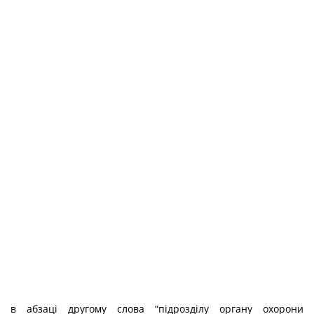
в абзаці другому слова “підрозділу органу охорони