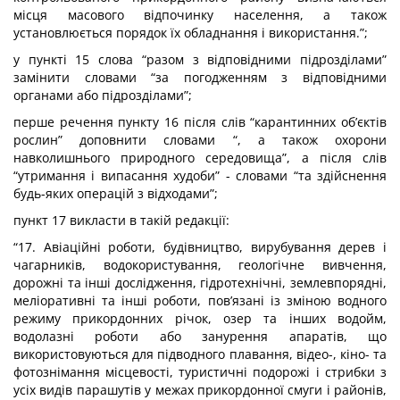
місця масового відпочинку населення, а також
установлюється порядок їх обладнання і використання.”;
у пункті 15 слова “разом з відповідними підрозділами”
замінити словами “за погодженням з відповідними
органами або підрозділами”;
перше речення пункту 16 після слів “карантинних об’єктів
рослин” доповнити словами “, а також охорони
навколишнього природного середовища”, а після слів
“утримання і випасання худоби” - словами “та здійснення
будь-яких операцій з відходами”;
пункт 17 викласти в такій редакції:
“17. Авіаційні роботи, будівництво, вирубування дерев і
чагарників, водокористування, геологічне вивчення,
дорожні та інші дослідження, гідротехнічні, землевпорядні,
меліоративні та інші роботи, пов’язані із зміною водного
режиму прикордонних річок, озер та інших водойм,
водолазні роботи або занурення апаратів, що
використовуються для підводного плавання, відео-, кіно- та
фотознімання місцевості, туристичні подорожі і стрибки з
усіх видів парашутів у межах прикордонної смуги і районів,