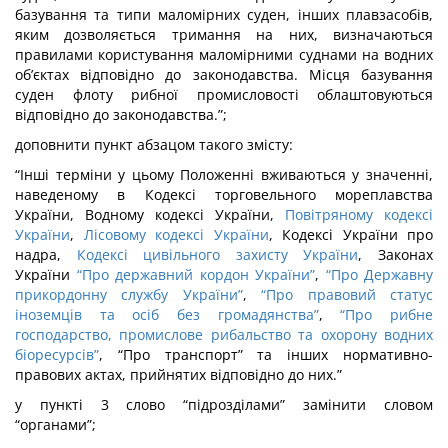
базування та типи маломірних суден, інших плавзасобів,
яким дозволяється тримання на них, визначаються
правилами користування маломірними суднами на водних
об’єктах відповідно до законодавства. Місця базування
суден флоту рибної промисловості облаштовуються
відповідно до законодавства.”;
доповнити пункт абзацом такого змісту:
“Інші терміни у цьому Положенні вживаються у значенні,
наведеному в Кодексі торговельного мореплавства
України, Водному кодексі України,
Повітряному кодексі
України
,
Лісовому кодексі України
, Кодексі України про
надра,
Кодексі цивільного захисту України
, Законах
України
“Про державний кордон України”
,
“Про Державну
прикордонну службу України”
,
“Про правовий статус
іноземців та осіб без громадянства”
,
“Про рибне
господарство, промислове рибальство та охорону водних
біоресурсів”
, “Про транспорт” та інших нормативно-
правових актах, прийнятих відповідно до них.”
у пункті 3 слово “підрозділами” замінити словом
“органами”;