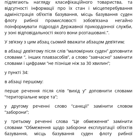
підлягають нагляду класифікаційного товариства, та
відсутності інформації про їх стан і місцеперебування
адміністрація об’єктів базування, місць базування суден
флоту рибної промисловості зобов’язана негайно
поінформувати підрозділ Державної прикордонної служби,
у зоні відповідальності якого вони розташовані.”.
У зв’язку з цим абзац сьомий вважати абзацом дев’ятим;
в абзаці дев’ятому після слів “маломірних суден” доповнити
словами “, інших плавзасобів”, а слово “завчасно” замінити
словами і цифрами “не пізніше ніж за 30 хвилин”;
у пункті 34:
в абзаці першому:
перше речення після слів “вихід у” доповнити словами
“територіальне море та”;
у другому реченні слово “санкції” замінити словом
“заборони”;
у третьому реченні слова “Це обмеження” замінити
словами “Обмеження щодо заборони експлуатації об’єктів
базування, місць базування суден флоту рибної