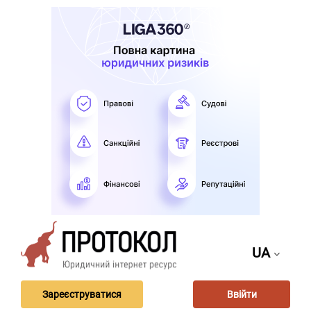
UA
Зареєструватися
Ввійти