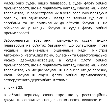
маломірних суден, інших плавзасобів, суден флоту рибної
промисловості, що не підлягають нагляду класифікаційного
товариства, не зареєстрованих в установленому порядку в
органах, які здійснюють нагляд за такими суднами і
засобами, та не приписаних до об’єктів базування, не
облікованих у місцях базування суден флоту рибної
промисловості.
Забороняється зберігання маломірних суден, інших
плавзасобів на об’єктах базування, що облаштовані поза
місцями, визначеними рішеннями Ради міністрів
Автономної Республіки Крим, обласних та Севастопольської
міської держадміністрацій, а суден флоту рибної
промисловості, що не підлягають нагляду класифікаційного
товариства, - у місцях базування, не внесених до переліку
місць базування суден флоту рибної промисловості,
затвердженого Держрибагентством.”;
у пункті 23:
в абзаці першому слова “про що у реєстраційних
документах ставиться спеціальна позначка,” виключити;