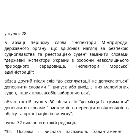
у пункті 28:
в абзаці першому слова “інспектори Мінприроди,
державного органу, що здійснює нагляд за безпекою
судноплавства та реєстрацією суден” замінити словами
“державні інспектори України з охорони навколишнього
природного середовища, інспектори Морської
адміністрації”;
абзац другий після слів “до експлуатації не допускаються”
доповнити словами “, випуск або вихід з них маломірних
суден, інших плавзасобів забороняється”;
абзац третій пункту 30 після слів “до місця їх тримання”
доповнити словами “і можливість перевірити відповідність
обліку та організацію їх випуску”;
пункт 32 викласти в такій редакції:
“32. Посадка і висадка пасажирів, завантаження і