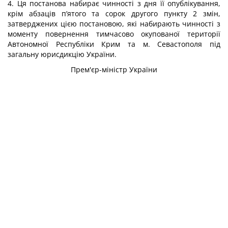
4. Ця постанова набирає чинності з дня її опублікування,
крім абзаців
п’ятого
та
сорок другого
пункту 2 змін,
затверджених цією постановою, які набирають чинності з
моменту повернення тимчасово окупованої території
Автономної Республіки Крим та м. Севастополя під
загальну юрисдикцію України.
Прем'єр-міністр України
Д