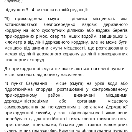
служби;”;
підпункти 3 і 4 викласти в такій редакції:
“3) прикордонна смуга - ділянка місцевості, яка
встановлюється безпосередньо вздовж державного
кордону на його сухопутних ділянках або вздовж берегів
прикордонних річок, озер та інших водойм, завширшки 5
кілометрів від лінії державного кордону, але не може бути
меншою від ширини смуги місцевості, що розташована в
межах від лінії державного кордону до лінії прикордонних
інженерних споруд.
До прикордонної смуги не включаються населені пункти і
місця масового відпочинку населення;
4) пункт базування - місце (смуга) на урізі води або
гідротехнічна споруда, розташовані у контрольованому
прикордонному районі, визначені місцевими
держадміністраціями або органами місцевого
самоврядування за погодженням з органами Державної
прикордонної служби, у зоні відповідальності яких вони
перебувають, для постійного і тимчасового тримання поза
пристанями, причалами, базами для стоянок маломірних
суден, інших плавзасобів. Вимоги до облаштування пунктів