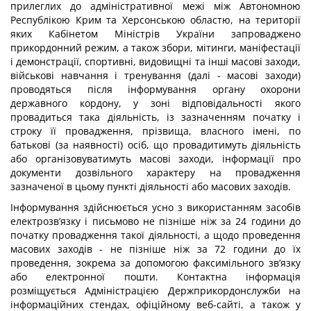
прилеглих до адміністративної межі між Автономною
Республікою Крим та Херсонською областю, на території
яких Кабінетом Міністрів України запроваджено
прикордонний режим, а також збори, мітинги, маніфестації
і демонстрації, спортивні, видовищні та інші масові заходи,
військові навчання і тренування (далі - масові заходи)
проводяться після інформування органу охорони
державного кордону, у зоні відповідальності якого
провадиться така діяльність, із зазначенням початку і
строку її провадження, прізвища, власного імені, по
батькові (за наявності) осіб, що провадитимуть діяльність
або організовуватимуть масові заходи, інформації про
документи дозвільного характеру на провадження
зазначеної в цьому пункті діяльності або масових заходів.
Інформування здійснюється усно з використанням засобів
електрозв’язку і письмово не пізніше ніж за 24 години до
початку провадження такої діяльності, а щодо проведення
масових заходів - не пізніше ніж за 72 години до їх
проведення, зокрема за допомогою факсимільного зв’язку
або електронної пошти. Контактна інформація
розміщується Адміністрацією Держприкордонслужби на
інформаційних стендах, офіційному веб-сайті, а також у