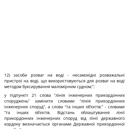
1
2
) засоби розваг на воді - несамохідні розважальні
пристрої на воді, що використовуються для розваг на воді
методом буксирування маломірним судном;”;
у підпункті 2
1
слова “лінія інженерних прикордонних
споруджень” замінити словами “лінія прикордонних
інженерних споруд”, а слова “та інших об’єктів;” - словами
“та інших об’єктів. Відстань облаштування лінії
прикордонних інженерних споруд від лінії державного
кордону визначається органами Державної прикордонної