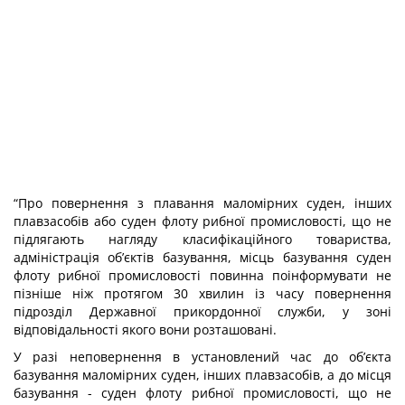
“Про повернення з плавання маломірних суден, інших
плавзасобів або суден флоту рибної промисловості, що не
підлягають нагляду класифікаційного товариства,
адміністрація об’єктів базування, місць базування суден
флоту рибної промисловості повинна поінформувати не
пізніше ніж протягом 30 хвилин із часу повернення
підрозділ Державної прикордонної служби, у зоні
відповідальності якого вони розташовані.
У разі неповернення в установлений час до об’єкта
базування маломірних суден, інших плавзасобів, а до місця
базування - суден флоту рибної промисловості, що не