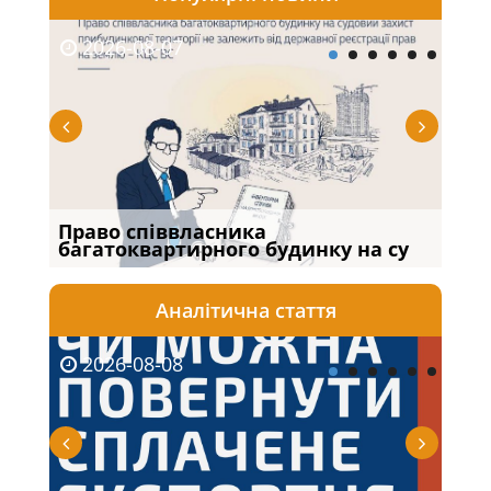
2026-08-07
20
Право співвласника
Якщ
багатоквартирного будинку на су
від
Аналітична стаття
2026-08-08
20