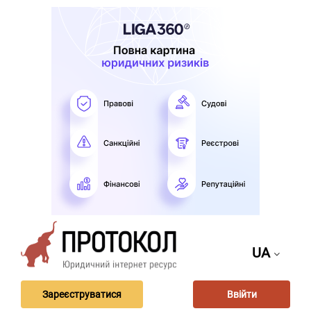
UA
Зареєструватися
Ввійти