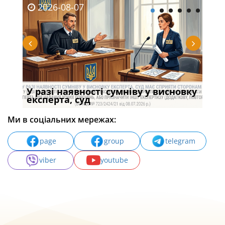
2026-08-07
20
У разі наявності сумніву у висновку
Якщ
с
експерта, суд
вла
Ми в соціальних мережах:
page
group
telegram
viber
youtube