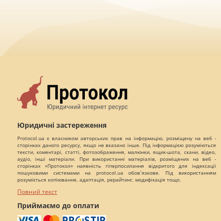
Юридичні застереження
Protocol.ua є власником авторських прав на інформацію, розміщену на веб -
сторінках даного ресурсу, якщо не вказано інше. Під інформацією розуміються
тексти, коментарі, статті, фотозображення, малюнки, ящик-шота, скани, відео,
аудіо, інші матеріали. При використанні матеріалів, розміщених на веб -
сторінках «Протокол» наявність гіперпосилання відкритого для індексації
пошуковими системами на protocol.ua обов`язкове. Під використанням
розуміється копіювання, адаптація, рерайтинг, модифікація тощо.
Повний текст
Приймаємо до оплати