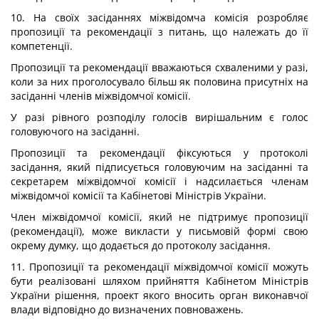
10. На своїх засіданнях міжвідомча комісія розробляє
пропозиції та рекомендації з питань, що належать до її
компетенції.
Пропозиції та рекомендації вважаються схваленими у разі,
коли за них проголосувало більш як половина присутніх на
засіданні членів міжвідомчої комісії.
У разі рівного розподілу голосів вирішальним є голос
головуючого на засіданні.
Пропозиції та рекомендації фіксуються у протоколі
засідання, який підписується головуючим на засіданні та
секретарем міжвідомчої комісії і надсилається членам
міжвідомчої комісії та Кабінетові Міністрів України.
Член міжвідомчої комісії, який не підтримує пропозиції
(рекомендації), може викласти у письмовій формі свою
окрему думку, що додається до протоколу засідання.
11. Пропозиції та рекомендації міжвідомчої комісії можуть
бути реалізовані шляхом прийняття Кабінетом Міністрів
України рішення, проект якого вносить орган виконавчої
влади відповідно до визначених повноважень.