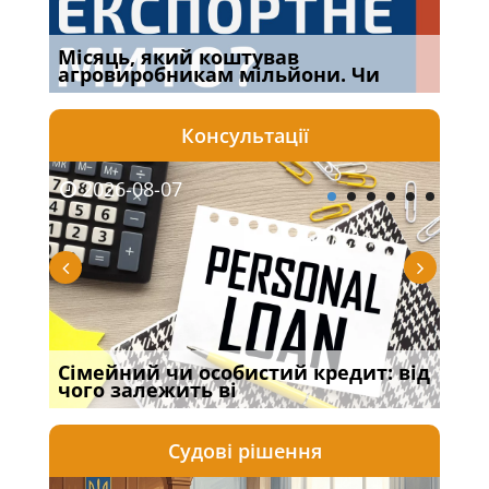
Місяць, який коштував
Огл
агровиробникам мільйони. Чи
Кра
Консультації
2026-08-07
20
Сімейний чи особистий кредит: від
Про
чого залежить ві
пор
Судові рішення