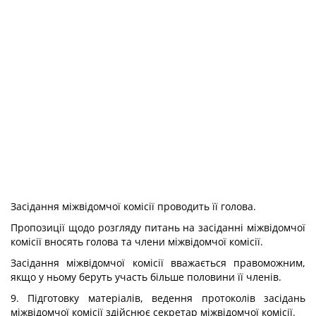
Засідання міжвідомчої комісії проводить її голова.
Пропозиції щодо розгляду питань на засіданні міжвідомчої
комісії вносять голова та члени міжвідомчої комісії.
Засідання міжвідомчої комісії вважається правоможним,
якщо у ньому беруть участь більше половини її членів.
9. Підготовку матеріалів, ведення протоколів засідань
міжвідомчої комісії здійснює секретар міжвідомчої комісії.