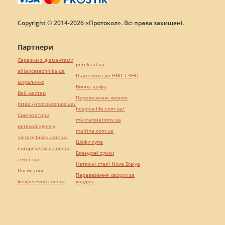
Copyright © 2014-2026 «Протокол». Всі права захищені.
Партнери
Сережки з діамантами
pereklad.ua
alliancetechnika.ua
Підготовка до НМТ / ЗНО
миралинкс
Винна шафа
Веб мастер
Перевезення хворих
https://motokosmos.ua/
hospice-life.com.ua/
Синтезатори
mk-translations.ua
perevod.agency
maltina.com.ua
agrotechnika.com.ua
Шафи купе
europeservice.com.ua
Брендові сумки
текст юа
Натяжні стелі Nova Stelya
Посилання
Перевезення хворих за
kievperevod.com.ua
кордон