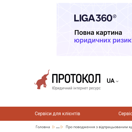
UA
Сервіси для клієнтів
Серві
...
Головна
Про поводження з відпрацьованим я