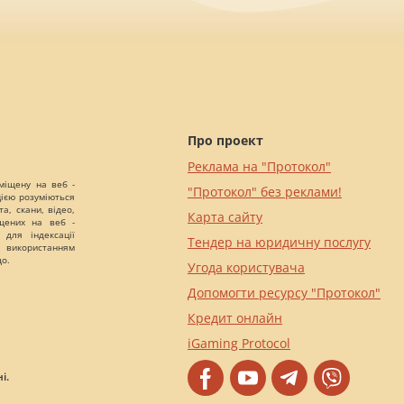
Про проект
Реклама на "Протокол"
міщену на веб -
"Протокол" без реклами!
цією розуміються
а, скани, відео,
Карта сайту
іщених на веб -
 для індексації
Тендер на юридичну послугу
 використанням
що.
Угода користувача
Допомогти ресурсу "Протокол"
Кредит онлайн
iGaming Protocol
і.