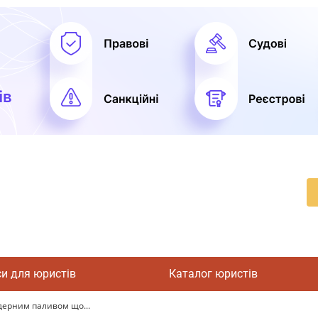
си для юристів
Каталог юристів
дерним паливом що...