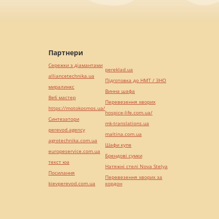
Партнери
Сережки з діамантами
pereklad.ua
alliancetechnika.ua
Підготовка до НМТ / ЗНО
миралинкс
Винна шафа
Веб мастер
Перевезення хворих
https://motokosmos.ua/
hospice-life.com.ua/
Синтезатори
mk-translations.ua
perevod.agency
maltina.com.ua
agrotechnika.com.ua
Шафи купе
europeservice.com.ua
Брендові сумки
текст юа
Натяжні стелі Nova Stelya
Посилання
Перевезення хворих за
kievperevod.com.ua
кордон