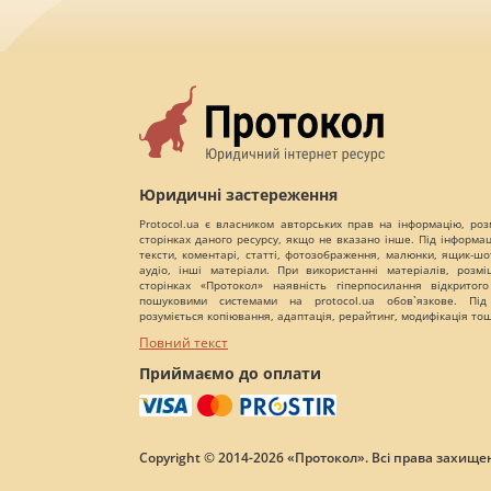
Юридичні застереження
Protocol.ua є власником авторських прав на інформацію, роз
сторінках даного ресурсу, якщо не вказано інше. Під інформа
тексти, коментарі, статті, фотозображення, малюнки, ящик-шот
аудіо, інші матеріали. При використанні матеріалів, розм
сторінках «Протокол» наявність гіперпосилання відкритого
пошуковими системами на protocol.ua обов`язкове. Під
розуміється копіювання, адаптація, рерайтинг, модифікація то
Повний текст
Приймаємо до оплати
Copyright © 2014-2026 «Протокол». Всі права захищен