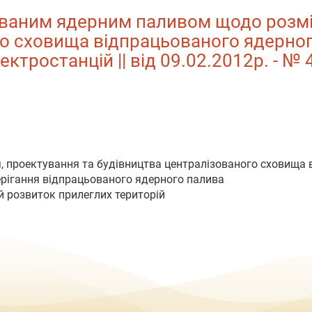
ваним ядерним паливом щодо розмі
о сховища відпрацьованого ядерног
ктростанцій || від 09.02.2012р. - № 
я, проектування та будівництва централізованого сховища
ерігання відпрацьованого ядерного палива
й розвиток прилеглих територій