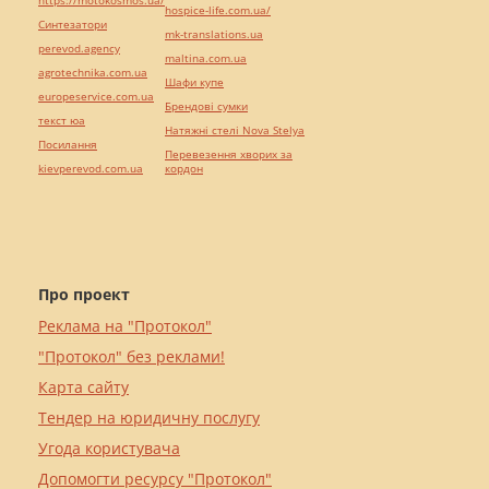
https://motokosmos.ua/
hospice-life.com.ua/
Синтезатори
mk-translations.ua
perevod.agency
maltina.com.ua
agrotechnika.com.ua
Шафи купе
europeservice.com.ua
Брендові сумки
текст юа
Натяжні стелі Nova Stelya
Посилання
Перевезення хворих за
kievperevod.com.ua
кордон
Про проект
Реклама на "Протокол"
"Протокол" без реклами!
Карта сайту
Тендер на юридичну послугу
Угода користувача
Допомогти ресурсу "Протокол"