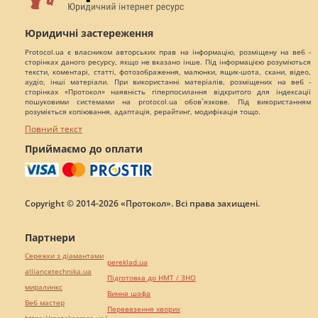
Юридичні застереження
Protocol.ua є власником авторських прав на інформацію, розміщену на веб -
сторінках даного ресурсу, якщо не вказано інше. Під інформацією розуміються
тексти, коментарі, статті, фотозображення, малюнки, ящик-шота, скани, відео,
аудіо, інші матеріали. При використанні матеріалів, розміщених на веб -
сторінках «Протокол» наявність гіперпосилання відкритого для індексації
пошуковими системами на protocol.ua обов`язкове. Під використанням
розуміється копіювання, адаптація, рерайтинг, модифікація тощо.
Повний текст
Приймаємо до оплати
Copyright © 2014-2026 «Протокол». Всі права захищені.
Партнери
Сережки з діамантами
pereklad.ua
alliancetechnika.ua
Підготовка до НМТ / ЗНО
миралинкс
Винна шафа
Веб мастер
Перевезення хворих