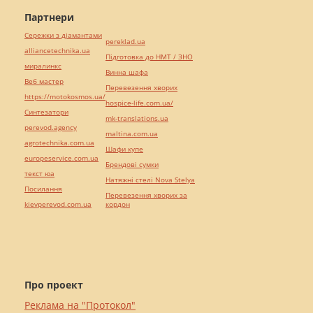
Партнери
Сережки з діамантами
pereklad.ua
alliancetechnika.ua
Підготовка до НМТ / ЗНО
миралинкс
Винна шафа
Веб мастер
Перевезення хворих
https://motokosmos.ua/
hospice-life.com.ua/
Синтезатори
mk-translations.ua
perevod.agency
maltina.com.ua
agrotechnika.com.ua
Шафи купе
europeservice.com.ua
Брендові сумки
текст юа
Натяжні стелі Nova Stelya
Посилання
Перевезення хворих за
kievperevod.com.ua
кордон
Про проект
Реклама на "Протокол"