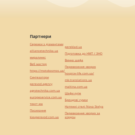
Партнери
Сережки з діамантами
pereklad.ua
alliancetechnika.ua
Підготовка до НМТ / ЗНО
миралинкс
Винна шафа
Веб мастер
Перевезення хворих
https://motokosmos.ua/
hospice-life.com.ua/
Синтезатори
mk-translations.ua
perevod.agency
maltina.com.ua
agrotechnika.com.ua
Шафи купе
europeservice.com.ua
Брендові сумки
текст юа
Натяжні стелі Nova Stelya
Посилання
Перевезення хворих за
kievperevod.com.ua
кордон