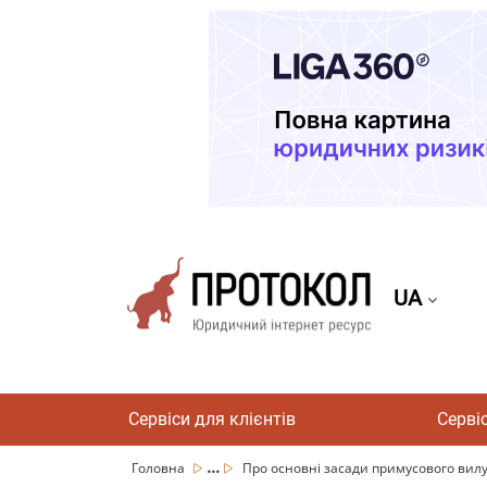
UA
Сервіси для клієнтів
Серві
...
Головна
Про основні засади примусового вилуч