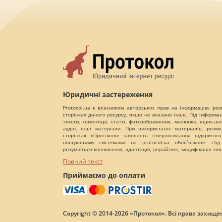
Юридичні застереження
Protocol.ua є власником авторських прав на інформацію, роз
сторінках даного ресурсу, якщо не вказано інше. Під інформа
тексти, коментарі, статті, фотозображення, малюнки, ящик-шот
аудіо, інші матеріали. При використанні матеріалів, розм
сторінках «Протокол» наявність гіперпосилання відкритого
пошуковими системами на protocol.ua обов`язкове. Під
розуміється копіювання, адаптація, рерайтинг, модифікація то
Повний текст
Приймаємо до оплати
Copyright © 2014-2026 «Протокол». Всі права захищен