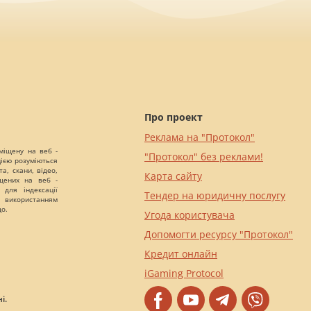
Про проект
Реклама на "Протокол"
міщену на веб -
"Протокол" без реклами!
цією розуміються
а, скани, відео,
Карта сайту
іщених на веб -
 для індексації
Тендер на юридичну послугу
 використанням
що.
Угода користувача
Допомогти ресурсу "Протокол"
Кредит онлайн
iGaming Protocol
і.