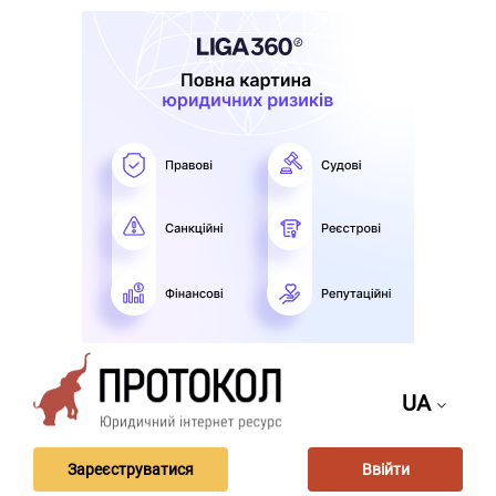
UA
Зареєструватися
Ввійти