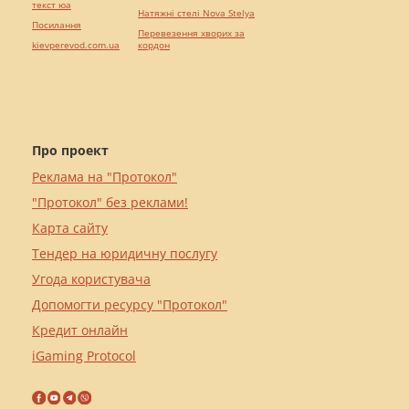
текст юа
Натяжні стелі Nova Stelya
Посилання
Перевезення хворих за
kievperevod.com.ua
кордон
Про проект
Реклама на "Протокол"
"Протокол" без реклами!
Карта сайту
Тендер на юридичну послугу
Угода користувача
Допомогти ресурсу "Протокол"
Кредит онлайн
iGaming Protocol