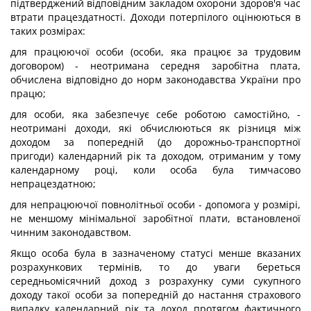
підтверджений відповідним закладом охорони здоров'я час
втрати працездатності. Доходи потерпілого оцінюються в
таких розмірах:
для працюючої особи (особи, яка працює за трудовим
договором) - неотримана середня заробітна плата,
обчислена відповідно до норм законодавства України про
працю;
для особи, яка забезпечує себе роботою самостійно, -
неотримані доходи, які обчислюються як різниця між
доходом за попередній (до дорожньо-транспортної
пригоди) календарний рік та доходом, отриманим у тому
календарному році, коли особа була тимчасово
непрацездатною;
для непрацюючої повнолітньої особи - допомога у розмірі,
не меншому мінімальної заробітної плати, встановленої
чинним законодавством.
Якщо особа була в зазначеному статусі менше вказаних
розрахункових термінів, то до уваги береться
середньомісячний доход з розрахунку суми сукупного
доходу такої особи за попередній до настання страхового
випадку календарний рік та доход протягом фактичного