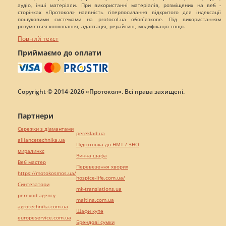
аудіо, інші матеріали. При використанні матеріалів, розміщених на веб -
сторінках «Протокол» наявність гіперпосилання відкритого для індексації
пошуковими системами на protocol.ua обов`язкове. Під використанням
розуміється копіювання, адаптація, рерайтинг, модифікація тощо.
Повний текст
Приймаємо до оплати
Copyright © 2014-2026 «Протокол». Всі права захищені.
Партнери
Сережки з діамантами
pereklad.ua
alliancetechnika.ua
Підготовка до НМТ / ЗНО
миралинкс
Винна шафа
Веб мастер
Перевезення хворих
https://motokosmos.ua/
hospice-life.com.ua/
Синтезатори
mk-translations.ua
perevod.agency
maltina.com.ua
agrotechnika.com.ua
Шафи купе
europeservice.com.ua
Брендові сумки