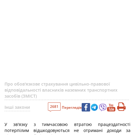
Про обов'язкове страхування цивільно-правової
відповідальності власників наземних транспортних
засобів (ЗМІСТ)
2681
Інші закони
Переглядів
У зв'язку з тимчасовою втратою працездатності
потерпілим відшкодовуються не отримані доходи за