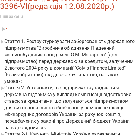
3396-VI(редакція 12.08.2020р.)
Інші закони
-
Стаття 1. Реструктуризувати заборгованість державного
підприємства "Виробниче об'єднання Південний
машинобудівний завод імені О.М. Макарова" (далі-
підприємство) перед державою за кредитом, залученим
2 лютого 2004 року в компанії "Colvis Finance Limited"
(Великобританія) під державну гарантію, на таких
умовах:
Стаття 2. Установити, що підприємству надається
державна підтримка у вигляді компенсації відсоткових
ставок за кредитами, що залучаються підприємством
для виконання своїх зобов'язань у рамках реалізації
міжнародних договорів України, за рахунок коштів,
передбачених у законі про Державний бюджет України
на відповідний рік.
Стаття 2-1. Кабінету Міністрів України забезпечити,