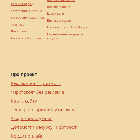
perevod.agency
maltina.com.ua
agrotechnika.com.ua
Шафи купе
europeservice.com.ua
Брендові сумки
текст юа
Натяжні стелі Nova Stelya
Посилання
Перевезення хворих за
kievperevod.com.ua
кордон
Про проект
Реклама на "Протокол"
"Протокол" без реклами!
Карта сайту
Тендер на юридичну послугу
Угода користувача
Допомогти ресурсу "Протокол"
Кредит онлайн