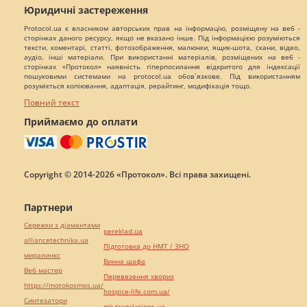
Юридичні застереження
Protocol.ua є власником авторських прав на інформацію, розміщену на веб -
сторінках даного ресурсу, якщо не вказано інше. Під інформацією розуміються
тексти, коментарі, статті, фотозображення, малюнки, ящик-шота, скани, відео,
аудіо, інші матеріали. При використанні матеріалів, розміщених на веб -
сторінках «Протокол» наявність гіперпосилання відкритого для індексації
пошуковими системами на protocol.ua обов`язкове. Під використанням
розуміється копіювання, адаптація, рерайтинг, модифікація тощо.
Повний текст
Приймаємо до оплати
Copyright © 2014-2026 «Протокол». Всі права захищені.
Партнери
Сережки з діамантами
pereklad.ua
alliancetechnika.ua
Підготовка до НМТ / ЗНО
миралинкс
Винна шафа
Веб мастер
Перевезення хворих
https://motokosmos.ua/
hospice-life.com.ua/
Синтезатори
mk-translations.ua