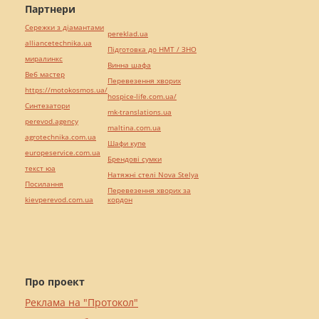
Партнери
Сережки з діамантами
pereklad.ua
alliancetechnika.ua
Підготовка до НМТ / ЗНО
миралинкс
Винна шафа
Веб мастер
Перевезення хворих
https://motokosmos.ua/
hospice-life.com.ua/
Синтезатори
mk-translations.ua
perevod.agency
maltina.com.ua
agrotechnika.com.ua
Шафи купе
europeservice.com.ua
Брендові сумки
текст юа
Натяжні стелі Nova Stelya
Посилання
Перевезення хворих за
kievperevod.com.ua
кордон
Про проект
Реклама на "Протокол"