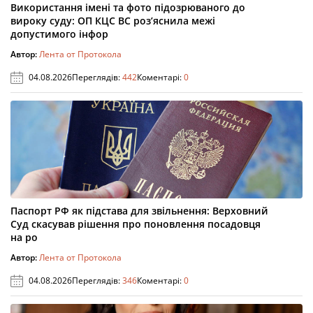
Використання імені та фото підозрюваного до
вироку суду: ОП КЦС ВС роз’яснила межі
допустимого інфор
Автор:
Лента от Протокола
04.08.2026
Переглядів:
442
Коментарі:
0
Паспорт РФ як підстава для звільнення: Верховний
Суд скасував рішення про поновлення посадовця
на ро
Автор:
Лента от Протокола
04.08.2026
Переглядів:
346
Коментарі:
0