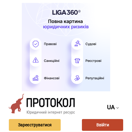
UA
Зареєструватися
Ввійти