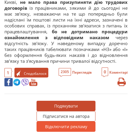
Києві,
не мало права призупиняти дію трудових
договорів
із працівниками, з якими й до сьогодні не
має зв’язку, незважаючи на те що попередньо були
надіслані їм поштові листи на їхні адреси, зазначені в
особових справах, із проханням зв’язатися з питань їх
працевлаштування,
бо не дотримано процедури
ознайомлення з відповідним наказом
через
відсутність зв’язку. У наведеному випадку доречно
таких працівників табелювати позначками «НЗ» або «І»
без оформлення будь-яких наказів і до відновлення
зв’язку та з’ясування причини тривалої відсутності.
0
2305
1
Переглядів
Коментарі
Сподобалося
Подякувати
Підписатися на автора
Відключити рекламу