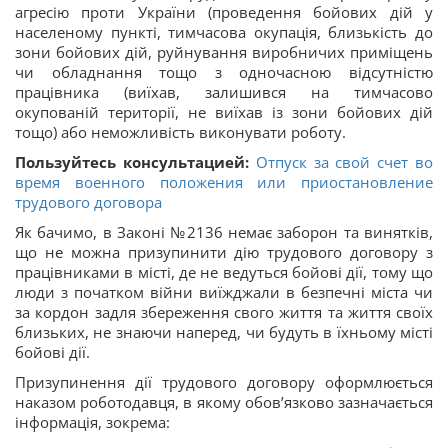
агресію проти України (проведення бойових дій у
населеному пункті, тимчасова окупація, близькість до
зони бойових дій, руйнування виробничих приміщень
чи обладнання тощо з одночасною відсутністю
працівника (виїхав, залишився на тимчасово
окупованій території, не виїхав із зони бойових дій
тощо) або неможливість виконувати роботу.
Пользуйтесь консультацией:
Отпуск за свой счет во
время военного положения или приостановление
трудового договора
Як бачимо, в Законі №2136 немає заборон та винятків,
що не можна призупинити дію трудового договору з
працівниками в місті, де не ведуться бойові дії, тому що
люди з початком війни виїжджали в безпечні міста чи
за кордон задля збереження свого життя та життя своїх
близьких, не знаючи наперед, чи будуть в їхньому місті
бойові дії.
Призупинення дії трудового договору оформлюється
наказом роботодавця, в якому обов’язково зазначається
інформація, зокрема: