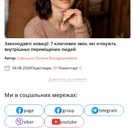
Законодавчі новації: 7 ключових змін, які очікують
внутрішньо переміщених людей
Автор:
Савицька Оксана Володимирівна
04.08.2026
Переглядів:
501
Коментарі:
0
Дивитись усі новини
Ми в соціальних мережах:
page
group
telegram
viber
youtube