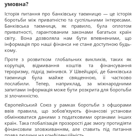
умовна?
Історія питання про банківську таємницю — це історія
боротьби між приватністю та суспільними інтересами.
Банківська таємниця, як правило, була оплотом
приватності, гарантованим законами багатьох країн
світу. Вона дозволяла нам бути впевненими, що
інформація про наші фінанси не стане доступною будь-
кому.
Проте з розвитком глобальних викликів, таких як
корупція, відмивання коштів та фінансування
тероризму, підхід змінився. У Швейцарії, де банківська
таємниця була майже священною, її частково
послабили. Тепер, наприклад, за міжнародними
запитами інформація може бути розкрита для боротьби
зі злочинністю.
Європейський Союз у рамках боротьби з офшорами
ввів правила, що зобов’язують фінансові установи
обмінюватися даними з податковими органами інших
країн. Така глобалізація прозорості дає змогу протидіяти
фінансовим зловживанням, але ставить під питання
права людини на конфіденційність.