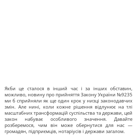
Якби це сталося в інший час і за інших обставин,
можливо, новину про прийняття Закону України №9235
ми б сприйняли як ще один крок у низці законодавчих
змін. Але нині, коли кожне рішення відлунює на тлі
масштабних трансформацій суспільства та держави, цей
закон набуває особливого значення. Давайте
розберемося, чим він може обернутися для нас —
громадян, підприємців, нотаріусів і держави загалом.