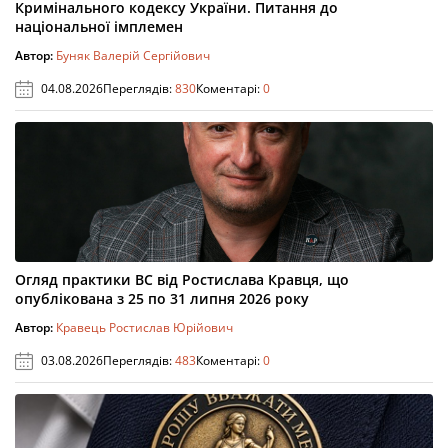
Кримінального кодексу України. Питання до
національної імплемен
Автор:
Буняк Валерій Сергійович
04.08.2026
Переглядів:
830
Коментарі:
0
Огляд практики ВС від Ростислава Кравця, що
опублікована з 25 по 31 липня 2026 року
Автор:
Кравець Ростислав Юрійович
03.08.2026
Переглядів:
483
Коментарі:
0