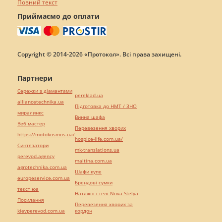
Повний текст
Приймаємо до оплати
Copyright © 2014-2026 «Протокол». Всі права захищені.
Партнери
Сережки з діамантами
pereklad.ua
alliancetechnika.ua
Підготовка до НМТ / ЗНО
миралинкс
Винна шафа
Веб мастер
Перевезення хворих
https://motokosmos.ua/
hospice-life.com.ua/
Синтезатори
mk-translations.ua
perevod.agency
maltina.com.ua
agrotechnika.com.ua
Шафи купе
europeservice.com.ua
Брендові сумки
текст юа
Натяжні стелі Nova Stelya
Посилання
Перевезення хворих за
kievperevod.com.ua
кордон