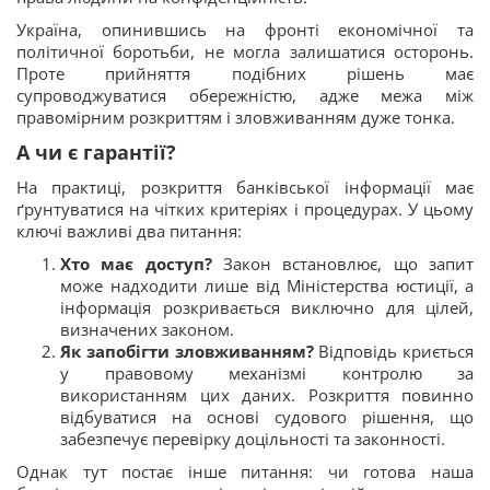
Україна, опинившись на фронті економічної та
політичної боротьби, не могла залишатися осторонь.
Проте прийняття подібних рішень має
супроводжуватися обережністю, адже межа між
правомірним розкриттям і зловживанням дуже тонка.
А чи є гарантії?
На практиці, розкриття банківської інформації має
ґрунтуватися на чітких критеріях і процедурах. У цьому
ключі важливі два питання:
Хто має доступ?
Закон встановлює, що запит
може надходити лише від Міністерства юстиції, а
інформація розкривається виключно для цілей,
визначених законом.
Як запобігти зловживанням?
Відповідь криється
у правовому механізмі контролю за
використанням цих даних. Розкриття повинно
відбуватися на основі судового рішення, що
забезпечує перевірку доцільності та законності.
Однак тут постає інше питання: чи готова наша