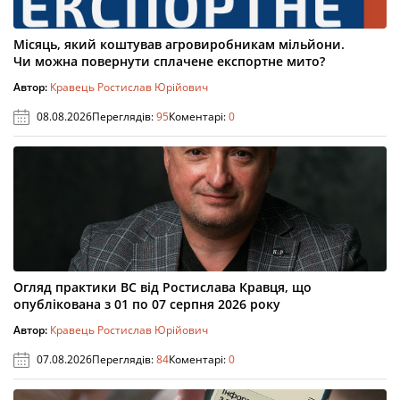
Місяць, який коштував агровиробникам мільйони.
Чи можна повернути сплачене експортне мито?
Автор:
Кравець Ростислав Юрійович
08.08.2026
Переглядів:
95
Коментарі:
0
Огляд практики ВС від Ростислава Кравця, що
опублікована з 01 по 07 серпня 2026 року
Автор:
Кравець Ростислав Юрійович
07.08.2026
Переглядів:
84
Коментарі:
0