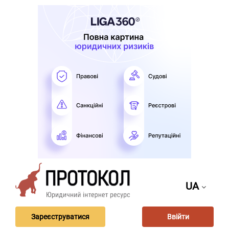
UA
Зареєструватися
Ввійти