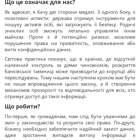
Що це означає для нас?
Як адвокат, я бачу дві сторони медалі. З одного боку, є
позитивні аспекти: держава отримує інструменти для
пошуку активів осіб, які загрожують її безпеці. Родичі
зниклих осіб зможуть легально управляти їхнім
майном. Проте є й потенційні ризики: можливе
порушення права на приватність, зловживання або
витік конфіденційних даних.
Світова практика показує, що в країнах, де відсутній
належний контроль за діями чиновників, розкриття
банківської таємниці може призводити до корупції або
переслідувань. Тому нашим наступним кроком має бути
не лише впровадження цього закону, а й створення
механізмів прозорості та відповідальності для всіх, хто
отримує доступ до такої інформації.
Що робити?
По-перше, як громадянам, нам слід бути уважними до
змін у законодавстві та розуміти свої права. По-друге,
бізнесу необхідно забезпечити надійний захист даних,
адже зростання випадків витоку інформації є