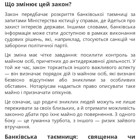
Що змінює цей закон?
Закон передбачає розкриття банківської таємниці за
запитами Міністерства юстиції у справах, де йдеться про
захист інтересів держави. Іншими словами, банківська
інформація може стати доступною в рамках виконання
судових рішень, які, наприклад, стосуються санкцій чи
заборони політичної партії.
Ця зміна має чітке завдання: посилити контроль за
майном осіб, причетних до антидержавної діяльності. У
той же час, закон торкається іншого важливого аспекту
— він визначає порядок дій із майном осіб, які визнані
безвісно відсутніми або зниклими за особливих
обставин. Нотаріусам надається право описувати таке
майно і призначати опікунів.
Це означає, що родичі зниклих людей можуть не лише
переживати за своїх близьких, а й отримати можливість
законно дбати про їхнє майно до повернення. З одного
боку — це гуманна турбота, з іншого — ризик зайвого
втручання.
Банківська таємниця: священна чи