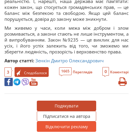
реальністю. І, нарешті, наша держава має пам’ятати:
кожен закон, що стосується громадянських прав, — це
баланс між безпекою та свободою. Якщо цей баланс
порушується, довіра до закону може зникнути.
Ми живемо у часи, коли межа між добром і злом
розмивається, а закони стають не лише інструментом, а
й випробуванням. Закон №9235 — це виклик для нас
усіх, і його успіх залежить від того, чи зможемо ми
зберегти людяність, прозорість і верховенство права.
Автор статті:
Зенкін Дмитро Олександрович
0
1665
3
Переглядів
Коментарі
Сподобалося
Подякувати
Підписатися на автора
Відключити рекламу