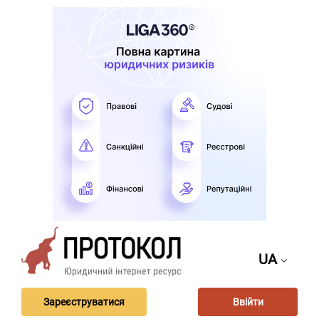
UA
Зареєструватися
Ввійти