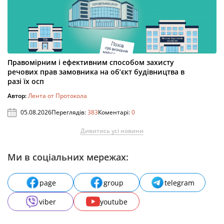
Правомірним і ефективним способом захисту
речових прав замовника на об’єкт будівництва в
разі їх осп
Автор:
Лента от Протокола
05.08.2026
Переглядів:
383
Коментарі:
0
Дивитись усі новини
Ми в соціальних мережах:
page
group
telegram
viber
youtube