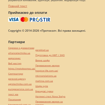
розуміється копіювання, адаптація, рерайтинг, модифікація тощо.
Повний текст
Приймаємо до оплати
Copyright © 2014-2026 «Протокол». Всі права захищені.
Партнери
Сережки з діамантами
pereklad.ua
alliancetechnika.ua
Підготовка до НМТ / ЗНО
миралинкс
Винна шафа
Веб мастер
Перевезення хворих
https://motokosmos.ua/
hospice-life.com.ua/
Синтезатори
mk-translations.ua
perevod.agency
maltina.com.ua
agrotechnika.com.ua
Шафи купе
europeservice.com.ua
Брендові сумки
текст юа
Натяжні стелі Nova Stelya
Посилання
Перевезення хворих за
kievperevod.com.ua
кордон