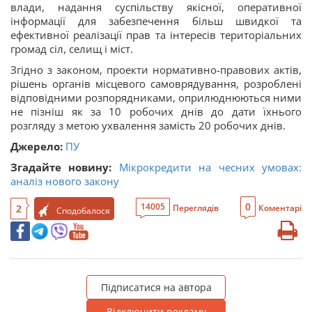
влади, надання суспільству якісної, оперативної
інформації для забезпечення більш швидкої та
ефективної реалізації прав та інтересів територіальних
громад сіл, селищ і міст.
Згідно з законом, проекти нормативно-правових актів,
рішень органів місцевого самоврядування, розроблені
відповідними розпорядниками, оприлюднюються ними
не пізніш як за 10 робочих днів до дати їхнього
розгляду з метою ухвалення замість 20 робочих днів.
Джерело:
ПУ
Згадайте новину:
Мікрокредити на чесних умовах:
аналіз нового закону
0
14005
2
Переглядів
Коментарі
Сподобалося
Підписатися на автора
Відключити рекламу