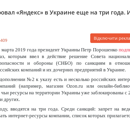
вал «Яндекс» в Украине еще на три года. 
Відключити рекл
3409
 марта 2019 года президент Украины Петр Порошенко
подп
аз, которым ввел в действие решение Совета национал
езопасности и обороны (CНБО) по санкциям в отнош
ссийских компаний и их дочерних предприятий в Украине.
дополнении №2 к указу есть и несколько российских интер
мпаний (например, магазин Ozon.ru или онлайн-библио
с», чьи ресурсы на территории Украины уже заблокированы с 
 и других.
ду, вводятся на три года. Среди санкций: запрет на вед
ать интернет-ресурсы компании, список которых прилагаетс