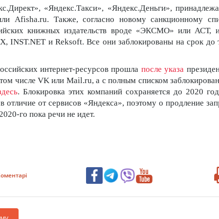
с.Директ», «Яндекс.Такси», «Яндекс.Деньги», принадлеж
и Afisha.ru. Также, согласно новому санкционному спи
сийских книжных издательств вроде «ЭКСМО» или АСТ, и
TX, INST.NET и Reksoft. Все они заблокированы на срок до 
российских интернет-ресурсов прошла
после указа
президен
 том числе VK или Mail.ru, а с полным списком заблокирова
здесь
. Блокировка этих компаний сохраняется до 2020 год
 в отличие от сервисов «Яндекса», поэтому о продление зап
2020-го пока речи не идет.
оментарі
аму