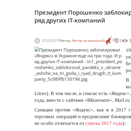
Президент Порошенко заблокиро
ряд других IT-компаний
0
25.03.2019
Автор:
Автор не вказаний
1
19
ук
б
ро
В 
ко
Litres). В том числе, в списке есть «Яндек
года, вместе с сайтами «ВКонтакте», Mail.ru
Санкции против «Яндекс», как и в 2017 го
торговых операций и предписание блокиров
не особо отличается от
списка 2017 года
):