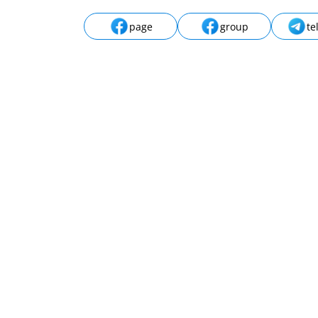
page
group
te