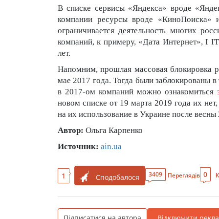
В списке сервисы «Яндекса» вроде «Яндек
компании ресурсы вроде «КиноПоиска» ил
ограничивается деятельность многих рос
компаний, к примеру, «Дата Интернет», I I
лет.
Напомним, прошлая массовая блокировка 
мае 2017 года. Тогда были заблокированы в
в 2017-ом компаний можно ознакомиться
новом списке от 19 марта 2019 года их нет,
на их использование в Украине после весны 
Автор:
Ольга Карпенко
Источник:
ain.ua
0
3409
1
Переглядів
К
Сподобалося
Підписатися на автора
Відключити рекл