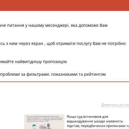
чне питання у нашому месенджері, яка допоможе Вам
есь з ним через екран , щоб отримати послугу Вам не потрібно
римайте найвигіднішу пропозицію
 проблеми за фильтрами, показниками та рейтингом
Дивитись усі н
Якщо суд встановив для
а
відшкодування шкоди наявність
підстав, передбачених приписами ч