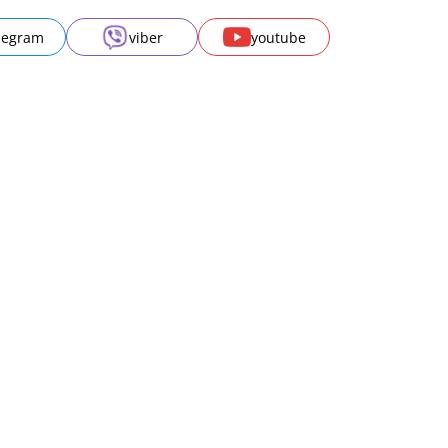
legram
viber
youtube