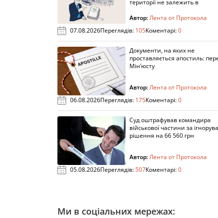
території не залежить в
Автор:
Лента от Протокола
07.08.2026
Переглядів:
105
Коментарі:
0
Документи, на яких не
проставляється апостиль: пере
Мін’юсту
Автор:
Лента от Протокола
06.08.2026
Переглядів:
175
Коментарі:
0
Суд оштрафував командира
військової частини за ігнорув
рішення на 66 560 грн
Автор:
Лента от Протокола
05.08.2026
Переглядів:
507
Коментарі:
0
Ми в соціальних мережах: