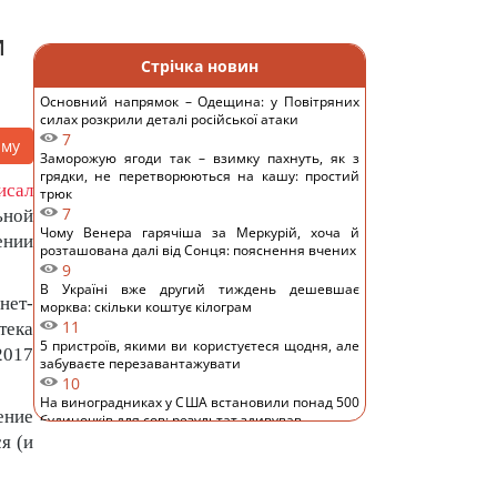
И
Стрічка новин
Основний напрямок – Одещина: у Повітряних
силах розкрили деталі російської атаки
7
аму
Заморожую ягоди так – взимку пахнуть, як з
грядки, не перетворюються на кашу: простий
исал
трюк
7
ьной
Чому Венера гарячіша за Меркурій, хоча й
ении
розташована далі від Сонця: пояснення вчених
9
В Україні вже другий тиждень дешевшає
нет-
морква: скільки коштує кілограм
11
тека
5 пристроїв, якими ви користуєтеся щодня, але
2017
забуваєте перезавантажувати
10
На виноградниках у США встановили понад 500
ение
будиночків для сов: результат здивував
11
я (и
Археологи виявили у глибокій печері споруду,
зведену 176 500 років тому: що їх здивувало
10