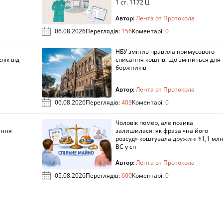
1 ст. 1172 Ц
Автор:
Лента от Протокола
06.08.2026
Переглядів:
156
Коментарі:
0
НБУ змінив правила примусового
лік від
списання коштів: що зміниться для
боржників
Автор:
Лента от Протокола
06.08.2026
Переглядів:
403
Коментарі:
0
Чоловік помер, але позика
ання
залишилася: як фраза «на його
розсуд» коштувала дружині $1,1 млн
ВС у сп
Автор:
Лента от Протокола
05.08.2026
Переглядів:
600
Коментарі:
0