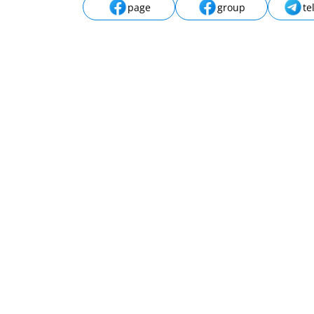
page
group
te