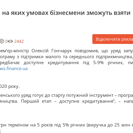
 і на яких умовах бізнесмени зможуть взяти
Відключити рекл
0
2442
ем’єр-міністр Олексій Гончарук повідомив, що уряд запу
ограму з підтримки малого та середнього підприємництва,
ередбачає доступне кредитування під 5-9% річних, п
ws.finance.ua
020 року.
нського уряд готує до старту потужний інструмент – програ
мництва. Перший етап – доступне кредитування”, – нап
рн терміном на 5 років під 5% річних (виручка до 25 млн г
;