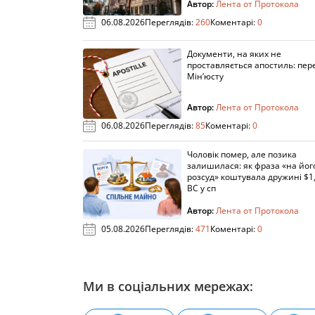
Автор:
Лента от Протокола
06.08.2026
Переглядів:
260
Коментарі:
0
Документи, на яких не
проставляється апостиль: пере
Мін’юсту
Автор:
Лента от Протокола
06.08.2026
Переглядів:
85
Коментарі:
0
Чоловік помер, але позика
залишилася: як фраза «на йог
розсуд» коштувала дружині $1,
ВС у сп
Автор:
Лента от Протокола
05.08.2026
Переглядів:
471
Коментарі:
0
Ми в соціальних мережах: