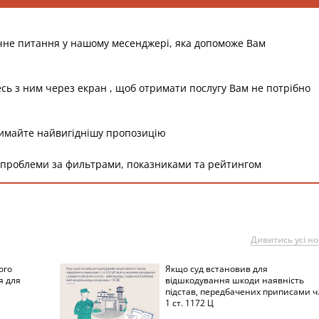
чне питання у нашому месенджері, яка допоможе Вам
есь з ним через екран , щоб отримати послугу Вам не потрібно
римайте найвигіднішу пропозицію
 проблеми за фильтрами, показниками та рейтингом
Дивитись усі н
ого
Якщо суд встановив для
я для
відшкодування шкоди наявність
підстав, передбачених приписами ч
1 ст. 1172 Ц