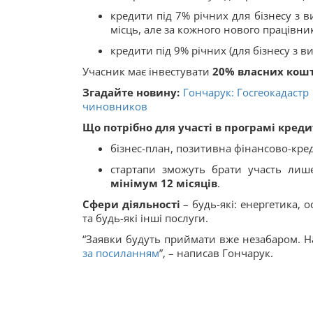
кредити під 7% річних для бізнесу з 
місць, але за кожного нового працівни
кредити під 9% річних (для бізнесу з в
Учасник має інвестувати
20% власних кошт
Згадайте новину:
Гончарук: Госгеокадастр
чиновников
Що потрібно для участі в програмі креди
бізнес-план, позитивна фінансово-кред
стартапи зможуть брати участь лише
мінімум 12 місяців
.
Сфери діяльності
– будь-які: енергетика, о
та будь-які інші послуги.
“Заявки будуть приймати вже незабаром. Н
за посиланням
”, – написав Гончарук.