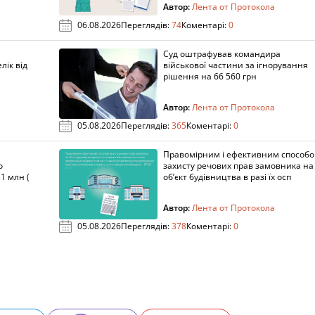
Автор:
Лента от Протокола
06.08.2026
Переглядів:
74
Коментарі:
0
Суд оштрафував командира
лік від
військової частини за ігнорування
рішення на 66 560 грн
Автор:
Лента от Протокола
05.08.2026
Переглядів:
365
Коментарі:
0
Правомірним і ефективним способ
о
захисту речових прав замовника на
1 млн (
об’єкт будівництва в разі їх осп
Автор:
Лента от Протокола
05.08.2026
Переглядів:
378
Коментарі:
0