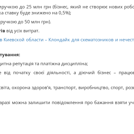
виручкою до 25 млн грн (бізнес, який не створює нових роб
ка ставку буде знижено на 0,5%);
иручкою до 50 млн грн).
ів
від усіх витрат.
 в Киевской области – Клондайк для схематозников и нечес
тування:
итна репутація та платіжна дисципліна;
 від початку своєї діяльності, а діючий бізнес – працю
світа, охорона здоров’я, транспорт, виробництво, спорт, роз
аразі можна залишити повідомлення про бажання взяти уч