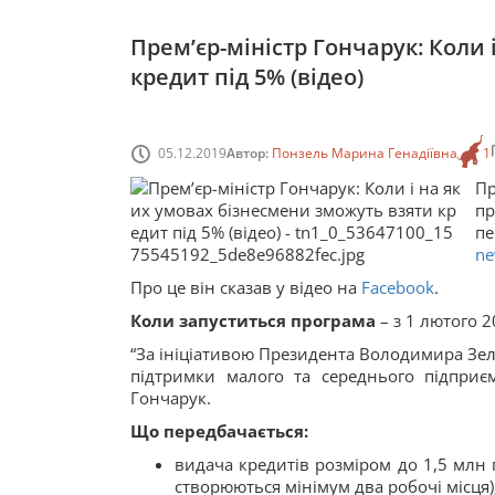
Прем’єр-міністр Гончарук: Коли
кредит під 5% (відео)
05.12.2019
Автор:
Понзель Марина Генадіївна
1
Пр
пр
п
ne
Про це він сказав у відео на
Facebook
.
Коли запуститься програма
– з 1 лютого 2
“За ініціативою Президента Володимира Зеле
підтримки малого та середнього підприє
Гончарук.
Що передбачається:
видача кредитів розміром до 1,5 млн г
створюються мінімум два робочі місця)