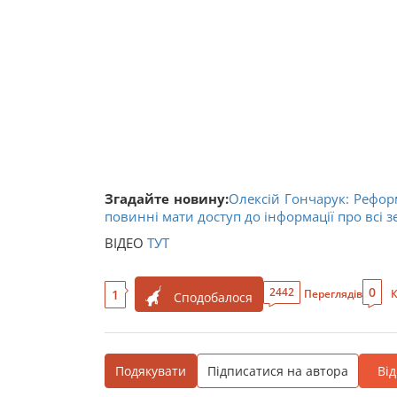
Згадайте новину:
Олексій Гончарук: Рефор
повинні мати доступ до інформації про всі з
ВІДЕО
ТУТ
0
2442
1
Переглядів
К
Сподобалося
Подякувати
Підписатися на автора
Ві