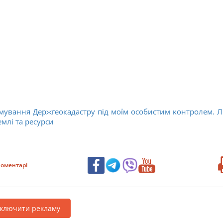
мування Держгеокадастру під моїм особистим контролем. 
емлі та ресурси
оментарі
дключити рекламу