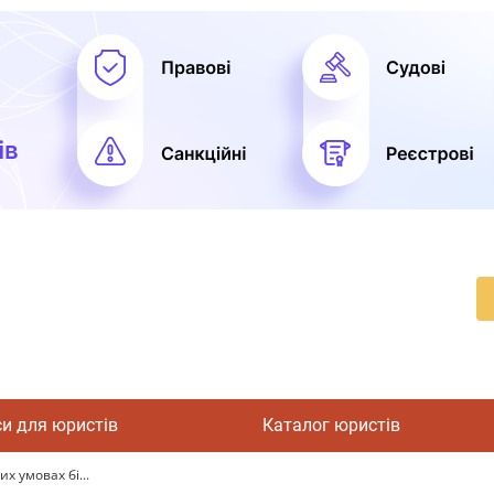
си для юристів
Каталог юристів
их умовах бі...