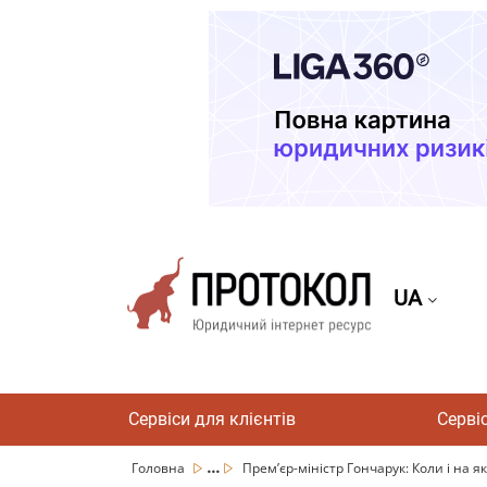
UA
Сервіси для клієнтів
Серві
...
Головна
Прем’єр-міністр Гончарук: Коли і на як