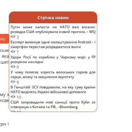
Стрічка новин
Путін може напасти на НАТО вже восени:
розвідка США опублікувала новий прогноз, – WSJ
3
аму
Експерт вимкнув одне налаштування Android – і
смартфон перестав розряджатися вночі
скає
7
 яка
Удари Росії по кораблях у Чорному морі: у FP
ишет
розкрили наслідки
9
У чому полягає користь волоських горіхів для
серця, мозку та зміцнення імунітету
9
В Генштабі ЗСУ повідомили, на яку суму країни
НАТО виділять Україні військової допомоги
му з
10
исав
США запровадили нові санкції проти Куби за
співпрацю з Китаєм та РФ, - Bloomberg
10
Одне налаштування, яке варто змінити всім
власникам нових телевізорів
рн і
11