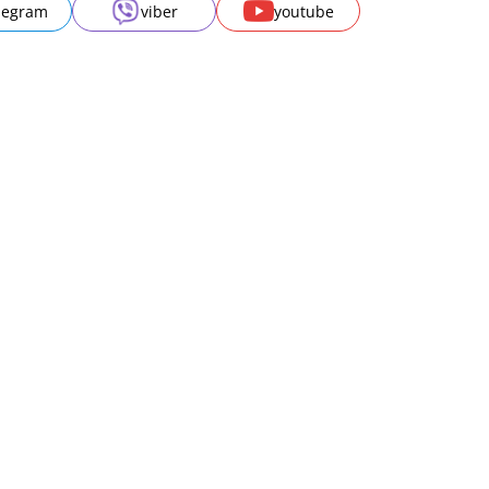
legram
viber
youtube