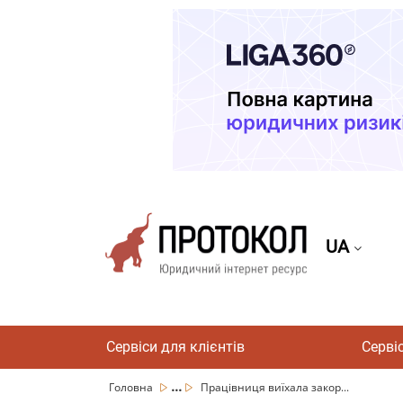
UA
Сервіси для клієнтів
Серві
...
Головна
Працівниця виїхала закор...