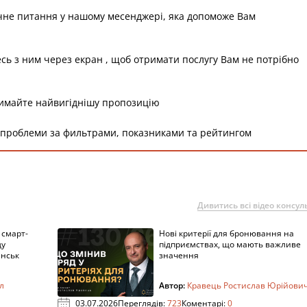
чне питання у нашому месенджері, яка допоможе Вам
есь з ним через екран , щоб отримати послугу Вам не потрібно
римайте найвигіднішу пропозицію
 проблеми за фильтрами, показниками та рейтингом
Дивитись всі відео консуль
 смарт-
Нові критерії для бронювання на
ду
підприємствах, що мають важливе
анськ
значення
л
Автор:
Кравець Ростислав Юрійови
03.07.2026
Переглядів:
723
Коментарі:
0