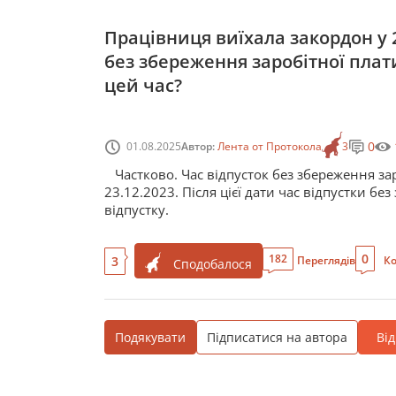
Працівниця виїхала закордон у 2
без збереження заробітної плат
цей час?
0
01.08.2025
Автор:
Лента от Протокола
3
Частково. Час відпусток без збереження за
23.12.2023. Після цієї дати час відпустки б
відпустку.
0
182
3
Переглядів
Ко
Сподобалося
Подякувати
Підписатися на автора
Ві