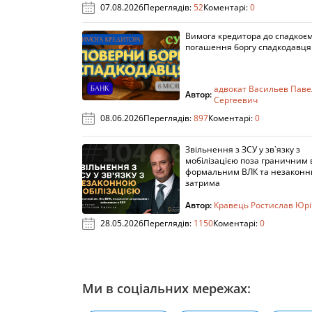
07.08.2026
Переглядів:
52
Коментарі:
0
Вимога кредитора до спадкоє
погашення боргу спадкодавця
адвокат Васильев Паве
Автор:
Сергеевич
08.06.2026
Переглядів:
897
Коментарі:
0
Звільнення з ЗСУ у зв`язку з
мобілізацією поза граничним 
формальним ВЛК та незакон
затрима
Автор:
Кравець Ростислав Юр
28.05.2026
Переглядів:
1150
Коментарі:
0
Ми в соціальних мережах: