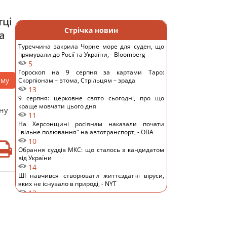
тці
Стрічка новин
а
Туреччина закрила Чорне море для суден, що
прямували до Росії та України, - Bloomberg
5
Гороскоп на 9 серпня за картами Таро:
аму
Скорпіонам – втома, Стрільцям – зрада
13
9 серпня: церковне свято сьогодні, про що
краще мовчати цього дня
чну
11
На Херсонщині росіянам наказали почати
"вільне полювання" на автотранспорт, - ОВА
10
Обрання суддів МКС: що сталось з кандидатом
від України
14
ШІ навчився створювати життєздатні віруси,
яких не існувало в природі, - NYT
12
Денисенко зізналася, чому насправді поспішає
вийти заміж
14