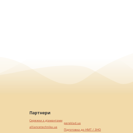
Партнери
Сережки з діамантами
pereklad.ua
alliancetechnika.ua
Підготовка до НМТ / ЗНО