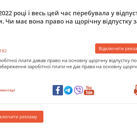
022 році і весь цей час перебувала у відпус
и. Чи має вона право на щорічну відпустку з
Відключити рекл
182
робітної плати давав право на основну щорічну відпустку по
ез збереження заробітної плати не дає права на основну щорі
ментарі
дключити рекламу