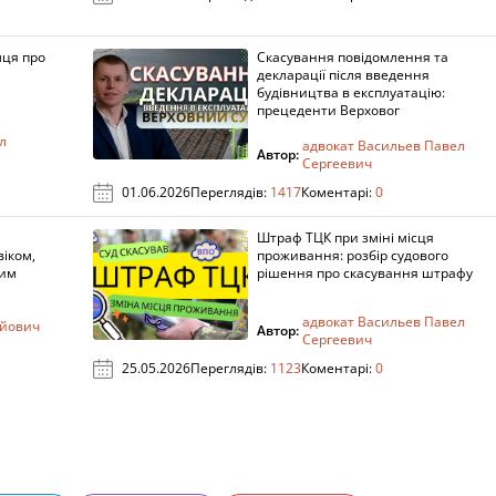
мця про
Скасування повідомлення та
декларації після введення
будівництва в експлуатацію:
прецеденти Верховог
л
адвокат Васильев Павел
Автор:
Сергеевич
01.06.2026
Переглядів:
1417
Коментарі:
0
Штраф ТЦК при зміні місця
віком,
проживання: розбір судового
ним
рішення про скасування штрафу
адвокат Васильев Павел
ійович
Автор:
Сергеевич
25.05.2026
Переглядів:
1123
Коментарі:
0