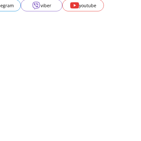
legram
viber
youtube