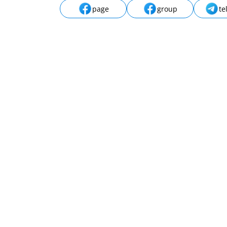
page
group
te