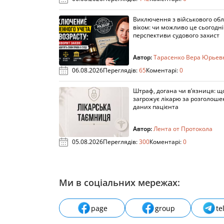
Виключення з військового облі
віком: чи можливо це сьогодні 
перспективи судового захист
Автор:
Тарасенко Вера Юрьев
06.08.2026
Переглядів:
65
Коментарі:
0
Штраф, догана чи в’язниця: щ
загрожує лікарю за розголош
даних пацієнта
Автор:
Лента от Протокола
05.08.2026
Переглядів:
300
Коментарі:
0
Ми в соціальних мережах:
page
group
te