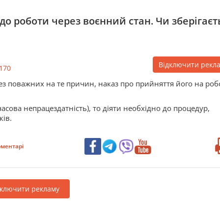
до роботи через воєнний стан. Чи зберігаєт
Відключити рекл
170
з поважних на те причин, наказ про прийняття його на роб
сова непрацездатність), то діяти необхідно до процедур,
ів.
ментарі
дключити рекламу