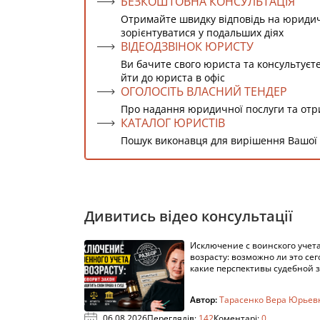
БЕЗКОШТОВНА КОНСУЛЬТАЦІЯ
Отримайте швидку відповідь на юриди
зорієнтуватися у подальших діях
ВІДЕОДЗВІНОК ЮРИСТУ
Ви бачите свого юриста та консультуєт
йти до юриста в офіс
ОГОЛОСІТЬ ВЛАСНИЙ ТЕНДЕР
Про надання юридичної послуги та от
КАТАЛОГ ЮРИСТІВ
Пошук виконавця для вирішення Вашої
Дивитись відео консультації
Исключение с воинского учета
возрасту: возможно ли это сег
какие перспективы судебной 
Автор:
Тарасенко Вера Юрьев
06.08.2026
Переглядів:
142
Коментарі:
0