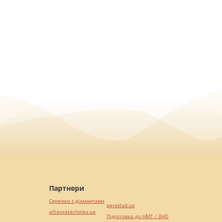
Партнери
Сережки з діамантами
pereklad.ua
alliancetechnika.ua
Підготовка до НМТ / ЗНО