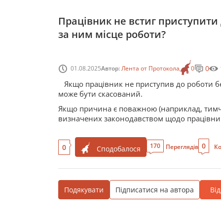
Працівник не встиг приступити 
за ним місце роботи?
0
01.08.2025
Автор:
Лента от Протокола
0
Якщо працівник не приступив до роботи бе
може бути скасований.
Якщо причина є поважною (наприклад, тимча
визначених законодавством щодо працівник
0
170
0
Переглядів
Ко
Сподобалося
Подякувати
Підписатися на автора
Ві