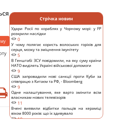
ься
Стрічка новин
Удари Росії по кораблях у Чорному морі: у FP
розкрили наслідки
0
аму
У чому полягає користь волоських горіхів для
серця, мозку та зміцнення імунітету
оту
5
В Генштабі ЗСУ повідомили, на яку суму країни
НАТО виділять Україні військової допомоги
9
США запровадили нові санкції проти Куби за
співпрацю з Китаєм та РФ, - Bloomberg
9
Одне налаштування, яке варто змінити всім
власникам нових телевізорів
11
Вчені виявили відбитки пальців на кераміці
віком 8000 років: що їх здивувало
10
Україна ставить Путіна на передвиборчий
годинник, - Newsweek
14