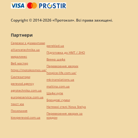
Copyright © 2014-2026 «Протокол». Всі права захищені.
Партнери
Сережки з діамантами
pereklad.ua
alliancetechnika.ua
Підготовка до НМТ / ЗНО
миралинкс
Винна шафа
Веб мастер
Перевезення хворих
https://motokosmos.ua/
hospice-life.com.ua/
Синтезатори
mk-translations.ua
perevod.agency
maltina.com.ua
agrotechnika.com.ua
Шафи купе
europeservice.com.ua
Брендові сумки
текст юа
Натяжні стелі Nova Stelya
Посилання
Перевезення хворих за
kievperevod.com.ua
кордон