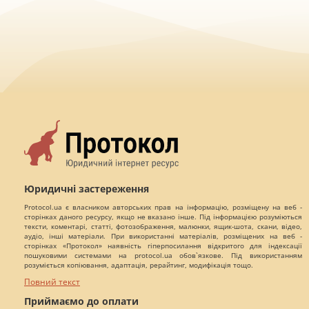
Юридичні застереження
Protocol.ua є власником авторських прав на інформацію, розміщену на веб -
сторінках даного ресурсу, якщо не вказано інше. Під інформацією розуміються
тексти, коментарі, статті, фотозображення, малюнки, ящик-шота, скани, відео,
аудіо, інші матеріали. При використанні матеріалів, розміщених на веб -
сторінках «Протокол» наявність гіперпосилання відкритого для індексації
пошуковими системами на protocol.ua обов`язкове. Під використанням
розуміється копіювання, адаптація, рерайтинг, модифікація тощо.
Повний текст
Приймаємо до оплати