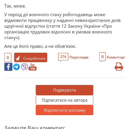
Так, може.
У період дії воєнного стану роботодавець може
відмовити працівнику у наданні невикористаних днів
щорічної відпустки (стаття 12 Закону України «Про
організацію трудових відносин в умовах воєнного
стану»).
Але це його право, а не обов’язок.
0
274
0
Переглядів
Коментарі
Сподобалося
Подякувати
Підписатися на автора
Відключити рекламу
Залиште Ваш коментар: