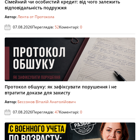
Сімейний чи особистий кредит: від чого залежить
відповідальність подружжя
Автор:
Лента от Протокола
07.08.2026
Переглядів:
52
Коментарі:
0
Протокол обшуку: як зафіксувати порушення і не
втратити докази для захисту
Автор:
Бессонов Віталій Анатолійович
07.08.2026
Переглядів:
47
Коментарі:
0