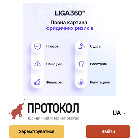
UA
Зареєструватися
Ввійти