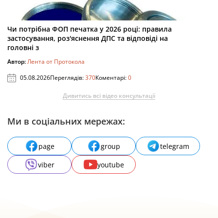
Чи потрібна ФОП печатка у 2026 році: правила
застосування, роз'яснення ДПС та відповіді на
головні з
Автор:
Лента от Протокола
05.08.2026
Переглядів:
370
Коментарі:
0
Дивитись всі відео консультації
Ми в соціальних мережах:
page
group
telegram
viber
youtube