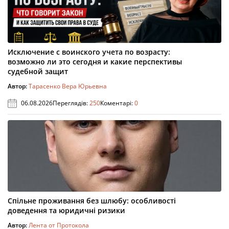
Исключение с воинского учета по возрасту:
возможно ли это сегодня и какие перспективы
судебной защит
Автор:
Тарасенко Вера Юрьевна
06.08.2026
Переглядів:
250
Коментарі:
0
Спільне проживання без шлюбу: особливості
доведення та юридичні ризики
Автор:
Лента от Протокола