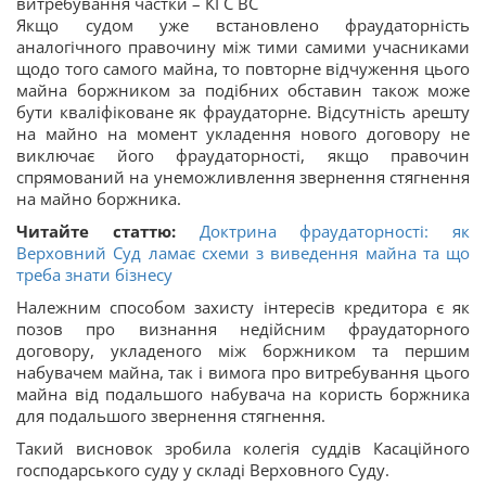
витребування частки – КГС ВС
Якщо судом уже встановлено фраудаторність
аналогічного правочину між тими самими учасниками
щодо того самого майна, то повторне відчуження цього
майна боржником за подібних обставин також може
бути кваліфіковане як фраудаторне. Відсутність арешту
на майно на момент укладення нового договору не
виключає його фраудаторності, якщо правочин
спрямований на унеможливлення звернення стягнення
на майно боржника.
Читайте статтю:
Доктрина фраудаторності: як
Верховний Суд ламає схеми з виведення майна та що
треба знати бізнесу
Належним способом захисту інтересів кредитора є як
позов про визнання недійсним фраудаторного
договору, укладеного між боржником та першим
набувачем майна, так і вимога про витребування цього
майна від подальшого набувача на користь боржника
для подальшого звернення стягнення.
Такий висновок зробила колегія суддів Касаційного
господарського суду у складі Верховного Суду.