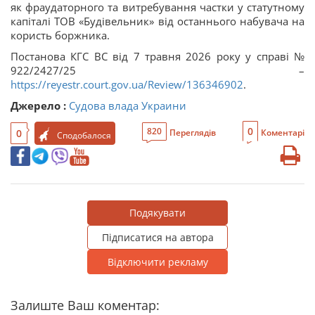
як фраудаторного та витребування частки у статутному
капіталі ТОВ «Будівельник» від останнього набувача на
користь боржника.
Постанова КГС ВС від 7 травня 2026 року у справі №
922/2427/25 –
https://reyestr.court.gov.ua/Review/136346902
.
Джерело :
Судова влада Украини
0
820
0
Переглядів
Коментарі
Сподобалося
Подякувати
Підписатися на автора
Відключити рекламу
Залиште Ваш коментар: