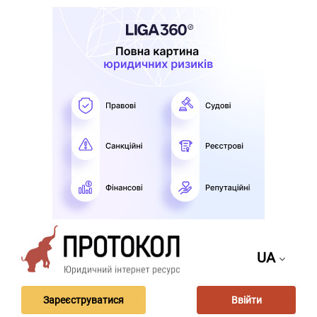
UA
Зареєструватися
Ввійти