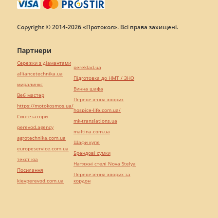
Copyright © 2014-2026 «Протокол». Всі права захищені.
Партнери
Сережки з діамантами
pereklad.ua
alliancetechnika.ua
Підготовка до НМТ / ЗНО
миралинкс
Винна шафа
Веб мастер
Перевезення хворих
https://motokosmos.ua/
hospice-life.com.ua/
Синтезатори
mk-translations.ua
perevod.agency
maltina.com.ua
agrotechnika.com.ua
Шафи купе
europeservice.com.ua
Брендові сумки
текст юа
Натяжні стелі Nova Stelya
Посилання
Перевезення хворих за
kievperevod.com.ua
кордон