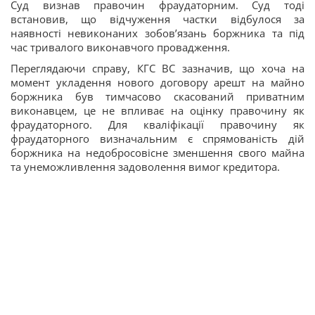
Суд визнав правочин фраудаторним. Суд тоді
встановив, що відчуження частки відбулося за
наявності невиконаних зобов’язань боржника та під
час тривалого виконавчого провадження.
Переглядаючи справу, КГС ВС зазначив, що хоча на
момент укладення нового договору арешт на майно
боржника був тимчасово скасований приватним
виконавцем, це не впливає на оцінку правочину як
фраудаторного. Для кваліфікації правочину як
фраудаторного визначальним є спрямованість дій
боржника на недобросовісне зменшення свого майна
та унеможливлення задоволення вимог кредитора.