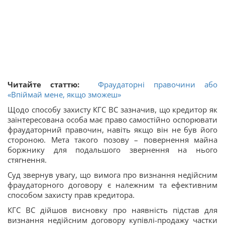
Читайте статтю:
Фраудаторні правочини або
«Впіймай мене, якщо зможеш»
Щодо способу захисту КГС ВС зазначив, що кредитор як
заінтересована особа має право самостійно оспорювати
фраудаторний правочин, навіть якщо він не був його
стороною. Мета такого позову – повернення майна
боржнику для подальшого звернення на нього
стягнення.
Суд звернув увагу, що вимога про визнання недійсним
фраудаторного договору є належним та ефективним
способом захисту прав кредитора.
КГС ВС дійшов висновку про наявність підстав для
визнання недійсним договору купівлі-продажу частки