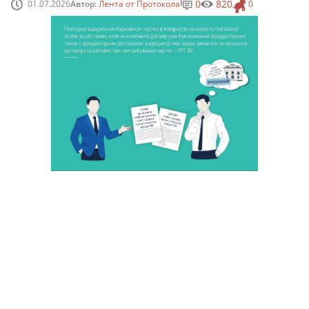
0
820
01.07.2026
Автор:
Лента от Протокола
0