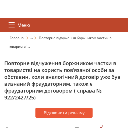
Меню
...
Головна
Повторне відчуження боржником частки в
товаристві ...
Повторне відчуження боржником частки в
товаристві на користь пов’язаної особи за
обставин, коли аналогічний договір уже був
визнаний фраудаторним, також є
фраудаторним договором ( справа №
922/2427/25)
Відключити рекламу