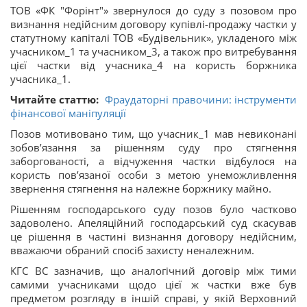
ТОВ «ФК "Форінт"» звернулося до суду з позовом про
визнання недійсним договору купівлі-продажу частки у
статутному капіталі ТОВ «Будівельник», укладеного між
учасником_1 та учасником_3, а також про витребування
цієї частки від учасника_4 на користь боржника
учасника_1.
Читайте статтю:
Фраудаторні правочини: інструменти
фінансової маніпуляції
Позов мотивовано тим, що учасник_1 мав невиконані
зобов’язання за рішенням суду про стягнення
заборгованості, а відчуження частки відбулося на
користь пов’язаної особи з метою унеможливлення
звернення стягнення на належне боржнику майно.
Рішенням господарського суду позов було частково
задоволено. Апеляційний господарський суд скасував
це рішення в частині визнання договору недійсним,
вважаючи обраний спосіб захисту неналежним.
КГС ВС зазначив, що аналогічний договір між тими
самими учасниками щодо цієї ж частки вже був
предметом розгляду в іншій справі, у якій Верховний