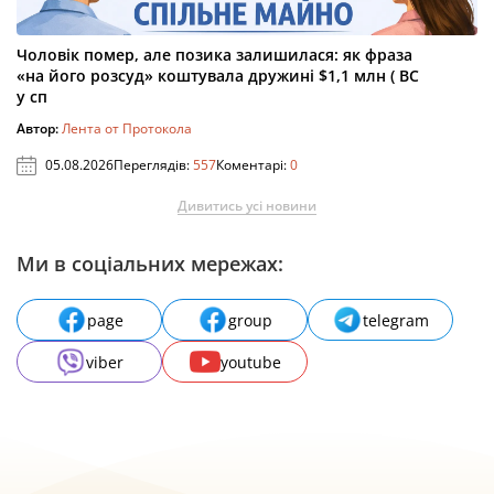
Чоловік помер, але позика залишилася: як фраза
«на його розсуд» коштувала дружині $1,1 млн ( ВС
у сп
Автор:
Лента от Протокола
05.08.2026
Переглядів:
557
Коментарі:
0
Дивитись усі новини
Ми в соціальних мережах:
page
group
telegram
viber
youtube