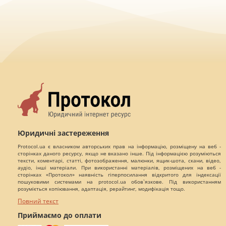
Юридичні застереження
Protocol.ua є власником авторських прав на інформацію, розміщену на веб -
сторінках даного ресурсу, якщо не вказано інше. Під інформацією розуміються
тексти, коментарі, статті, фотозображення, малюнки, ящик-шота, скани, відео,
аудіо, інші матеріали. При використанні матеріалів, розміщених на веб -
сторінках «Протокол» наявність гіперпосилання відкритого для індексації
пошуковими системами на protocol.ua обов`язкове. Під використанням
розуміється копіювання, адаптація, рерайтинг, модифікація тощо.
Повний текст
Приймаємо до оплати