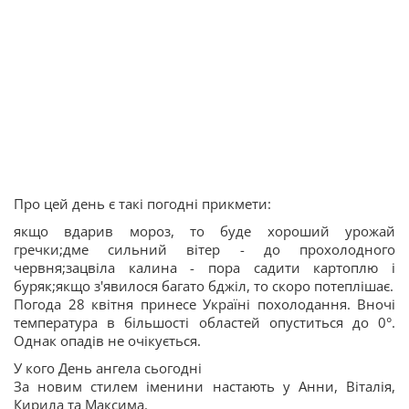
Про цей день є такі погодні прикмети:
якщо вдарив мороз, то буде хороший урожай
гречки;дме сильний вітер - до прохолодного
червня;зацвіла калина - пора садити картоплю і
буряк;якщо з'явилося багато бджіл, то скоро потеплішає.
Погода 28 квітня принесе Україні похолодання. Вночі
температура в більшості областей опуститься до 0°.
Однак опадів не очікується.
У кого День ангела сьогодні
За новим стилем іменини настають у Анни, Віталія,
Кирила та Максима.