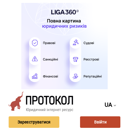
UA
Зареєструватися
Ввійти