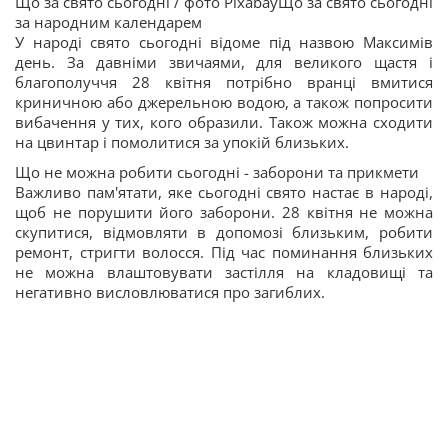
Що за свято сьогодні / фото PixabayЩо за свято сьогодні
за народним календарем
У народі свято сьогодні відоме під назвою Максимів
день. За давніми звичаями, для великого щастя і
благополуччя 28 квітня потрібно вранці вмитися
криничною або джерельною водою, а також попросити
вибачення у тих, кого образили. Також можна сходити
на цвинтар і помолитися за упокій близьких.
Що не можна робити сьогодні - заборони та прикмети
Важливо пам'ятати, яке сьогодні свято настає в народі,
щоб не порушити його заборони. 28 квітня не можна
скупитися, відмовляти в допомозі близьким, робити
ремонт, стригти волосся. Під час поминання близьких
не можна влаштовувати застілля на кладовищі та
негативно висловлюватися про загиблих.