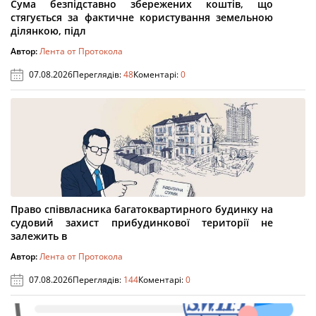
Сума безпідставно збережених коштів, що
стягується за фактичне користування земельною
ділянкою, підл
Автор:
Лента от Протокола
07.08.2026
Переглядів:
48
Коментарі:
0
Право співвласника багатоквартирного будинку на
судовий захист прибудинкової території не
залежить в
Автор:
Лента от Протокола
07.08.2026
Переглядів:
144
Коментарі:
0