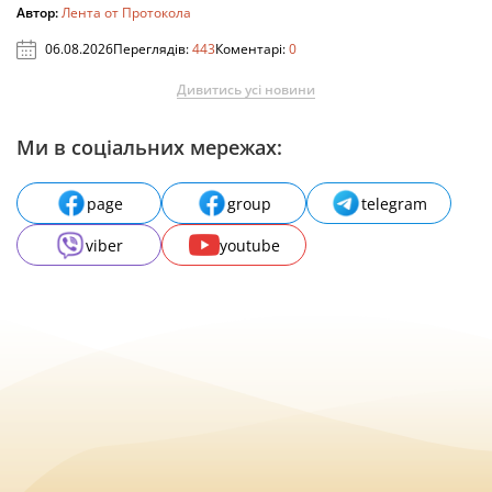
Автор:
Лента от Протокола
06.08.2026
Переглядів:
443
Коментарі:
0
Дивитись усі новини
Ми в соціальних мережах:
page
group
telegram
viber
youtube