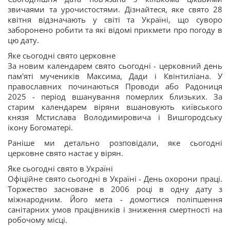
звичаями та урочистостями. Дізнайтеся, яке свято 28
квітня відзначають у світі та Україні, що суворо
заборонено робити та які відомі прикмети про погоду в
цю дату.
Яке сьогодні свято церковне
За новим календарем свято сьогодні - церковний день
пам'яті мучеників Максима, Дади і Квінтиліана. У
православних починаються Проводи або Радониця
2025 - період вшанування померлих близьких. За
старим календарем віряни вшановують київського
князя Мстислава Володимировича і Вишгородську
ікону Богоматері.
Раніше ми детально розповідали, яке сьогодні
церковне свято настає у вірян.
Яке сьогодні свято в Україні
Офіційне свято сьогодні в Україні - День охорони праці.
Торжество засноване в 2006 році в одну дату з
міжнародним. Його мета - домогтися поліпшення
санітарних умов працівників і зниження смертності на
робочому місці.