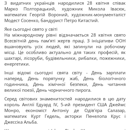
З видатних українців народилися 28 квітня співак
Марко Полторацький, художник Микола Івасюк,
математик Георгій Вороний, художник-монументаліст
Модест Сосенко, бандурист Петро Китастий.
Яке сьогодні свято у світі
На міжнародному рівні відзначається 28 квітня свято
Всесвітній день пам'яті жертв праці. З ініціативи ООН
вшановують усіх людей, які загинули на робочому
місці. Це особливо актуально для таких професій, як
шахтарі, лісоруби, будівельники, рибалки, пожежники,
енергетики.
Інші відомі сьогодні свята світу - День зарплати
наперед, День порятунку жаб, День біологічного
годинника, День хімічної безпеки, День читання
великої поезії, День чорничного пирога.
Серед світових знаменитостей народилися в цю дату
король Англії Едуард IV, 5-ий президент США Джеймс
Монро, економіст Антоніу де Одів'єра Салазар,
математик Курт Гедель, акторки Пенелопа Крус і
Джессіка Альба.