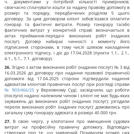
ч. документами у потрібній кількості примірників;
своєчасно сплачувати кошти за надану правову допомогу в
розмірі та порядку, передбачених розділом 5 цього
договору. За цим договором клієнт зобов`язався оплатити
гонорар та фактичні витрати. Розмір гонорару та/або
фактичних витрат у конкретній справі визначається в
актах приймання-передачі виконаних робіт (наданих
послуг). Договір набирає чинності з моменту його
підписання сторонами, в тому числі шляхом накладення
електронного підпису, і діє до 17.04.2028 (пункти 1.1., 2.1.,
4.1., 5.1., 7.1. договору).
26.
Згідно з актом виконаних робіт (наданих послуг) № 3 від
16.03.2026 до договору про надання правової (правничої)
допомоги від 17.04.2025 сторони підтвердили надання
адвокатом клієнтові правничих послуг при розгляді справи
№ 903/466/25
у Верховному Суді; засвідчили, що роботи
(послуги) надано належним чином і клієнт не має будь-яких
зауважень до виконаних робіт (наданих послуг); узгодили
перелік виконаних робіт (наданих послуг); домовились про
загальну суму гонорару адвоката в розмірі 40 000 грн.
27.
В свою чергу, у клопотанні про зменшення судових
витрат на професійну правничу допомогу, Відповідач
стверджує про те, що заявлений Позивачем розмір цих