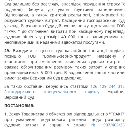
Суд залишив без розгляду, внаслідок порушення строку їх
подання), беручи до уваги ґрунтовні заперечення
Відповідача, а також критерії реальності, співмірності та
розумності судових витрат, Касаційний господарський суд
у складі Верховного Суду дійшов висновку, що заявлені ТОВ
"ТРАКТ" до стягнення витрати при касаційному перегляді
судових рішень у розмірі 40 000 грн є завищеними та
неспівмірними із наданими адвокатом послугами.
29.
Виходячи з цього, суд касаційної інстанції поділяє
позицію ТОВ "Волинь-зерно-продукт" наведену у
клопотанні про зменшення заявлених судових витрат і
вважає обґрунтованим розміром таких витрат у спірних
правовідносинах 5 000 грн. В задоволенні іншої частини
вимог заяви Верховний Суд відмовляє.
За таких обставин, керуючись статтями
126
129
244
315
Господарського процесуального кодексу
України,
Верховний Суд
ПОСТАНОВИВ:
1.
Заяву Товариства з обмеженою відповідальністю "ТРАКТ"
про ухвалення додаткового рішення щодо розподілу
судових витрат у справі у справі
№ 903/466/25