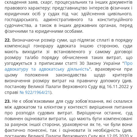
складення заяв, скарг, процесуальних та інших документів
правового характеру; представництво інтересів фізичних і
юридичних осіб у судах під час здійснення цивільного,
господарського, адміністративного та конституційного
судочинства, а також в інших державних органах, перед
фізичними та юридичними особами.
22.
Визначаючи розмір суми, що підлягає сплаті в порядку
компенсації гонорару адвоката іншою стороною, суди
мають виходити зі встановленого у самому договорі
розміру та/або порядку обчислення таких витрат, що
узгоджується з приписами статті 30 Закону України "
Про
адвокатуру та адвокатську діяльність
", враховуючи при
цьому положення законодавства щодо критеріїв
визначення розміру витрат на правничу допомогу (див.
постанову Великої Палати Верховного Суду від 16.11.2022 у
справі
№ 922/1964/21
).
23.
Не є обов`язковими для суду зобов`язання, які склалися
між адвокатом та клієнтом у контексті вирішення питання
про розподіл судових витрат. Вирішуючи останнє, суд
повинен оцінювати витрати, що мають бути компенсовані
за рахунок іншої сторони, ураховуючи як те, чи були вони
фактично понесені, так і оцінювати їх необхідність (див.
постанову Великої Палати Верховного Суду від 12.05.2020 у