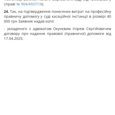
справі
№ 904/4507/18
).
24.
Так, на підтвердження понесених витрат на професійну
правничу допомогу у суді касаційної інстанції в розмірі 40
000 грн Заявник надав копії:
- укладеного з адвокатом Окунєвим Ігорем Сергійовичем
договору про надання правової (правничої) допомоги від
17.04.2025;