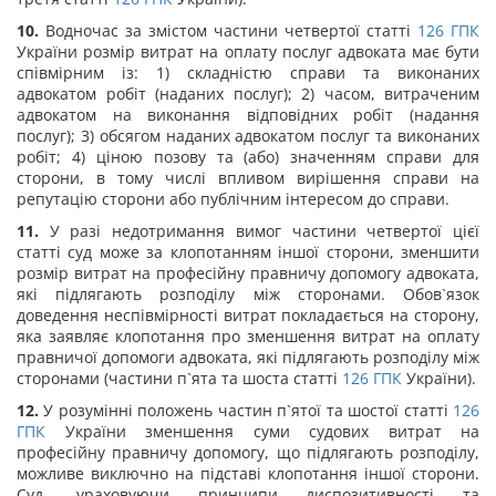
10.
Водночас за змістом частини четвертої статті
126
ГПК
України розмір витрат на оплату послуг адвоката має бути
співмірним із: 1) складністю справи та виконаних
адвокатом робіт (наданих послуг); 2) часом, витраченим
адвокатом на виконання відповідних робіт (надання
послуг); 3) обсягом наданих адвокатом послуг та виконаних
робіт; 4) ціною позову та (або) значенням справи для
сторони, в тому числі впливом вирішення справи на
репутацію сторони або публічним інтересом до справи.
11.
У разі недотримання вимог частини четвертої цієї
статті суд може за клопотанням іншої сторони, зменшити
розмір витрат на професійну правничу допомогу адвоката,
які підлягають розподілу між сторонами. Обов`язок
доведення неспівмірності витрат покладається на сторону,
яка заявляє клопотання про зменшення витрат на оплату
правничої допомоги адвоката, які підлягають розподілу між
сторонами (частини п`ята та шоста статті
126
ГПК
України).
12.
У розумінні положень частин п`ятої та шостої статті
126
ГПК
України зменшення суми судових витрат на
професійну правничу допомогу, що підлягають розподілу,
можливе виключно на підставі клопотання іншої сторони.
Суд, ураховуючи принципи диспозитивності та