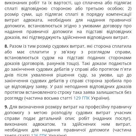
виконаних робіт та їх вартості, що сплачена або підлягає
сплаті відповідною стороною або третьою особою; 2)
розмір суми, що підлягає сплаті в порядку компенсації
витрат адвоката, необхідних для надання правничої
допомоги, встановлюється згідно з умовами договору про
надання правничої допомоги на підставі відповідних
доказів, які підтверджують здійснення відповідних витрат.
8.
Разом із тим розмір судових витрат, які сторона сплатила
або має сплатити у зв`язку з розглядом справи,
встановлюється судом на підставі поданих сторонами
доказів (договорів, рахунків тощо). Такі докази подаються
до закінчення судових дебатів у справі або протягом п`яти
днів після ухвалення рішення суду, за умови, що до
закінчення судових дебатів у справі сторона зробила про
це відповідну заяву. У разі неподання відповідних доказів
протягом встановленого строку така заява залишається без
розгляду (частина восьма статті
129
ГПК
України).
9.
Для визначення розміру витрат на професійну правничу
допомогу з метою розподілу судових витрат учасник
справи подає детальний опис робіт (наданих послуг),
виконаних адвокатом, та здійснених ним витрат,
необхідних для надання правничої допомоги (частина
третя статті
126
ГПК
України).