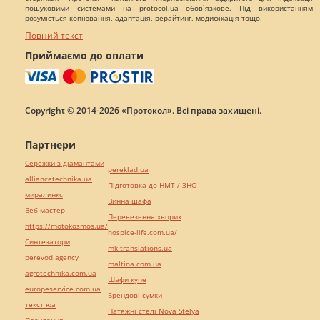
пошуковими системами на protocol.ua обов`язкове. Під використанням
розуміється копіювання, адаптація, рерайтинг, модифікація тощо.
Повний текст
Приймаємо до оплати
Copyright © 2014-2026 «Протокол». Всі права захищені.
Партнери
Сережки з діамантами
pereklad.ua
alliancetechnika.ua
Підготовка до НМТ / ЗНО
миралинкс
Винна шафа
Веб мастер
Перевезення хворих
https://motokosmos.ua/
hospice-life.com.ua/
Синтезатори
mk-translations.ua
perevod.agency
maltina.com.ua
agrotechnika.com.ua
Шафи купе
europeservice.com.ua
Брендові сумки
текст юа
Натяжні стелі Nova Stelya