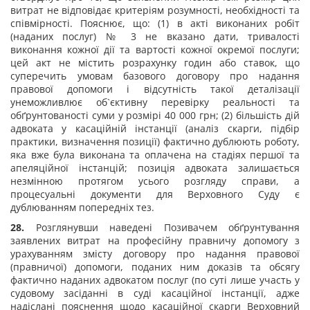
витрат не відповідає критеріям розумності, необхідності та
співмірності. Пояснює, що: (1) в акті виконаних робіт
(наданих послуг) № 3 не вказано дати, тривалості
виконання кожної дії та вартості кожної окремої послуги;
цей акт не містить розрахунку годин або ставок, що
суперечить умовам базового договору про надання
правової допомоги і відсутність такої деталізації
унеможливлює об`єктивну перевірку реальності та
обґрунтованості суми у розмірі 40 000 грн; (2) більшість дій
адвоката у касаційній інстанції (аналіз скарги, підбір
практики, визначення позиції) фактично дублюють роботу,
яка вже була виконана та оплачена на стадіях першої та
апеляційної інстанцій; позиція адвоката залишається
незмінною протягом усього розгляду справи, а
процесуальні документи для Верховного Суду є
дублюванням попередніх тез.
28.
Розглянувши наведені Позивачем обґрунтування
заявлених витрат на професійну правничу допомогу з
урахуванням змісту договору про надання правової
(правничої) допомоги, поданих ним доказів та обсягу
фактично наданих адвокатом послуг (по суті лише участь у
судовому засіданні в суді касаційної інстанції, адже
надіслані пояснення щодо касаційної скарги Верховний