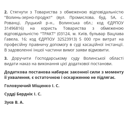
2.
Стягнути з Товариства з обмеженою відповідальністю
"Волинь-зерно-продукт"
(вул. Промислова, буд. 5А, с.
Рованці, Луцький р-н., Волинська обл.; код ЄДРПОУ
31496816) на користь Товариства з обмеженою
відповідальністю "ТРАКТ" (03124, м. Київ, бульвар Вацлава
Гавела, 16; код ЄДРПОУ 32523913) 5 000 грн витрат на
професійну правничу допомогу в суді касаційної інстанції.
В задоволенні іншої частини вимог заяви відмовити.
3.
Доручити Господарському суду Волинської області
видати наказ на виконання цієї додаткової постанови.
Додаткова постанова набирає законної сили з моменту
її ухвалення, є остаточною і оскарженню не підлягає.
Головуючий Міщенко І. С.
Судді Берднік І. С.
Зуєв В. А.