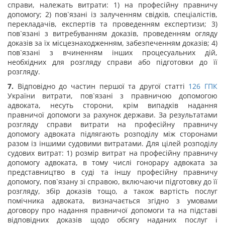
справи, належать витрати: 1) на професійну правничу
допомогу; 2) пов`язані із залученням свідків, спеціалістів,
перекладачів, експертів та проведенням експертизи; 3)
пов`язані з витребуванням доказів, проведенням огляду
доказів за їх місцезнаходженням, забезпеченням доказів; 4)
пов`язані з вчиненням інших процесуальних дій,
необхідних для розгляду справи або підготовки до її
розгляду.
7.
Відповідно до частин першої та другої статті
126
ГПК
України витрати, пов`язані з правничою допомогою
адвоката, несуть сторони, крім випадків надання
правничої допомоги за рахунок держави. За результатами
розгляду справи витрати на професійну правничу
допомогу адвоката підлягають розподілу між сторонами
разом із іншими судовими витратами. Для цілей розподілу
судових витрат: 1) розмір витрат на професійну правничу
допомогу адвоката, в тому числі гонорару адвоката за
представництво в суді та іншу професійну правничу
допомогу, пов`язану зі справою, включаючи підготовку до її
розгляду, збір доказів тощо, а також вартість послуг
помічника адвоката, визначається згідно з умовами
договору про надання правничої допомоги та на підставі
відповідних доказів щодо обсягу наданих послуг і