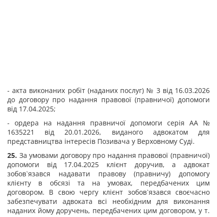
- акта виконаних робіт (наданих послуг) № 3 від 16.03.2026
до договору про надання правової (правничої) допомоги
від 17.04.2025;
- ордера на надання правничої допомоги серія АА №
1635221 від 20.01.2026, виданого адвокатом для
представництва інтересів Позивача у Верховному Суді.
25.
За умовами договору про надання правової (правничої)
допомоги від 17.04.2025 клієнт доручив, а адвокат
зобов`язався надавати правову (правничу) допомогу
клієнту в обсязі та на умовах, передбачених цим
договором. В свою чергу клієнт зобов`язався своєчасно
забезпечувати адвоката всі необхідним для виконання
наданих йому доручень, передбачених цим договором, у т.