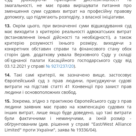
змагальності, не має права вирішувати питання про
зменшення суми судових витрат на професійну правову
допомогу, що підлягають розподілу, з власної ініціативи.
13.
Окрім цього, при визначенні суми відшкодування суд
має виходити з критерію реальності адвокатських витрат
(встановлення їхньої дійсності та необхідності), а також
критерію розумності їхнього розміру, виходячи з
конкретних обставин справи та фінансового стану обох
сторін (див. додаткову ухвала Верховного Суду у складі
об`єднаної палати Касаційного господарського суду від
03.12.2021 у справі
№ 927/237/20
).
14.
Такі самі критерії, як зазначено вище, застосовує
Європейський суд з прав людини, присуджуючи судові
витрати на підставі статті 41 Конвенції про захист прав
людини і основоположних свобод.
15.
Зокрема, згідно з практикою Європейського суду з прав
людини заявник має право на компенсацію судових та
інших витрат, лише якщо буде доведено, що такі витрати
були фактичними і неминучими, а їхній розмір -
обґрунтованим (див. рішення у справі "East/West Alliance
Limited" проти України", заява № 19336/04).