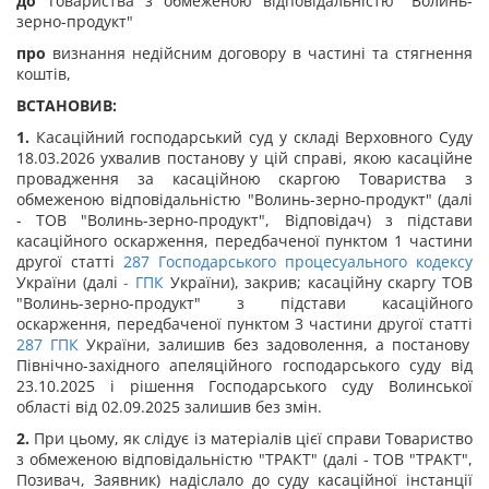
до
Товариства з обмеженою відповідальністю "Волинь-
зерно-продукт"
про
визнання недійсним договору в частині та стягнення
коштів,
ВСТАНОВИВ:
1.
Касаційний господарський суд у складі Верховного Суду
18.03.2026 ухвалив постанову у цій справі, якою касаційне
провадження за касаційною скаргою Товариства з
обмеженою відповідальністю "Волинь-зерно-продукт" (далі
- ТОВ "Волинь-зерно-продукт", Відповідач) з підстави
касаційного оскарження, передбаченої пунктом 1 частини
другої статті
287
Господарського процесуального кодексу
України (далі
-
ГПК
України), закрив; касаційну скаргу ТОВ
"Волинь-зерно-продукт" з підстави касаційного
оскарження, передбаченої пунктом 3 частини другої статті
287
ГПК
України, залишив без задоволення, а постанову
Північно-західного апеляційного господарського суду від
23.10.2025 і рішення Господарського суду Волинської
області від 02.09.2025 залишив без змін.
2.
При цьому, як слідує із матеріалів цієї справи Товариство
з обмеженою відповідальністю "ТРАКТ" (далі - ТОВ "ТРАКТ",
Позивач, Заявник) надіслало до суду касаційної інстанції