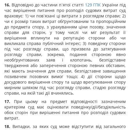
16.
Відповідно до частини п`ятої статті
129
ГПК
України під
час вирішення питання про розподіл судових витрат суд
враховує: 1) чи пов`язані ці витрати з розглядом справи; 2)
чи є розмір таких витрат обґрунтованим та пропорційним
до предмета спору, з урахуванням ціни позову, значення
справи для сторін, у тому числі чи міг результат її
вирішення вплинути на репутацію сторони або чи
викликала справа публічний інтерес; 3) поведінку сторони
під час розгляду справи, що призвела до затягування
розгляду справи, зокрема, подання стороною явно
необґрунтованих заяв і клопотань, безпідставне
твердження або заперечення стороною певних обставин,
які мають значення для справи, безпідставне завищення
позивачем позовних вимог тощо; 4) дії сторони щодо
досудового вирішення спору та щодо врегулювання спору
мирним шляхом під час розгляду справи, стадію розгляду
справи, на якій такі дії вчинялись.
17.
При цьому на предмет відповідності зазначеним
критеріям суд має оцінювати поведінку/дії/бездіяльність
обох сторін при вирішенні питання про розподіл судових
витрат.
18.
Випадки, за яких суд може відступити від загального