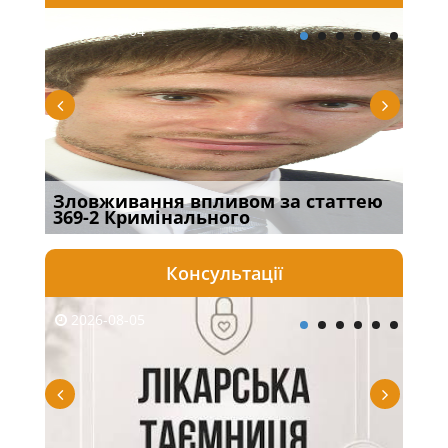
2026-08-04
20
Зловживання впливом за статтею
Пер
369-2 Кримінального
інш
Консультації
2026-08-05
20