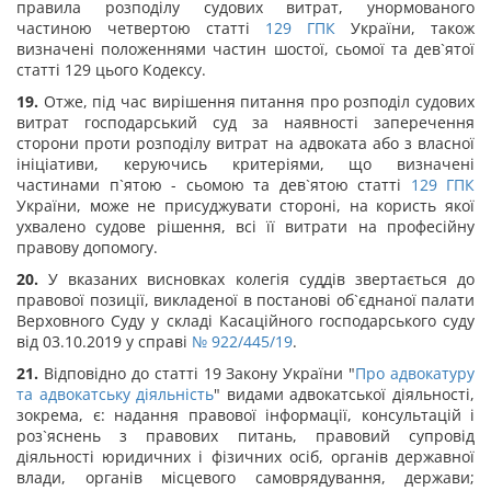
правила розподілу судових витрат, унормованого
частиною четвертою статті
129
ГПК
України, також
визначені положеннями частин шостої, сьомої та дев`ятої
статті 129 цього Кодексу.
19.
Отже, під час вирішення питання про розподіл судових
витрат господарський суд за наявності заперечення
сторони проти розподілу витрат на адвоката або з власної
ініціативи, керуючись критеріями, що визначені
частинами п`ятою - сьомою та дев`ятою статті
129
ГПК
України, може не присуджувати стороні, на користь якої
ухвалено судове рішення, всі її витрати на професійну
правову допомогу.
20.
У вказаних висновках колегія суддів звертається до
правової позиції, викладеної в постанові об`єднаної палати
Верховного Суду у складі Касаційного господарського суду
від 03.10.2019 у справі
№ 922/445/19
.
21.
Відповідно до статті 19 Закону України "
Про адвокатуру
та адвокатську діяльність
" видами адвокатської діяльності,
зокрема, є: надання правової інформації, консультацій і
роз`яснень з правових питань, правовий супровід
діяльності юридичних і фізичних осіб, органів державної
влади, органів місцевого самоврядування, держави;