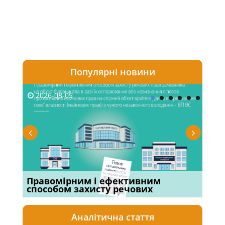
Популярні новини
2026-08-05
20
х
Правомірним і ефективним
Суд
способом захисту речових
вій
Аналітична стаття