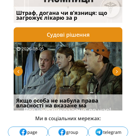
ану:
Штраф, догана чи в’язниця: що
Чи 
загрожує лікарю за р
роц
Судові рішення
2026-08-05
20
ання
Якщо особа не набула права
Дії
власності на вказане ма
Укр
Ми в соціальних мережах:
page
group
telegram