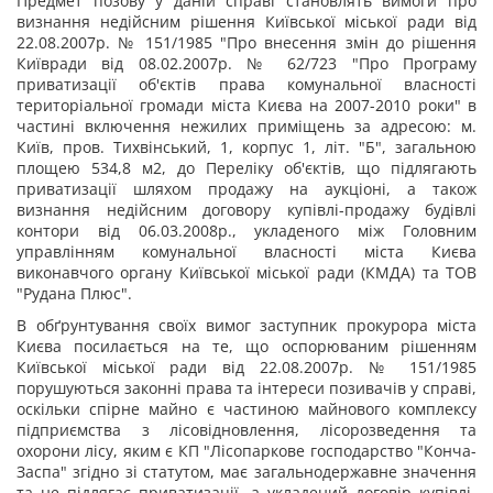
Предмет позову у даній справі становлять вимоги про
визнання недійсним рішення Київської міської ради від
22.08.2007р. № 151/1985 "Про внесення змін до рішення
Київради від 08.02.2007р. № 62/723 "Про Програму
приватизації об'єктів права комунальної власності
територіальної громади міста Києва на 2007-2010 роки" в
частині включення нежилих приміщень за адресою: м.
Київ, пров. Тихвінський, 1, корпус 1, літ. "Б", загальною
площею 534,8 м
2
, до Переліку об'єктів, що підлягають
приватизації шляхом продажу на аукціоні, а також
визнання недійсним договору купівлі-продажу будівлі
контори від 06.03.2008р., укладеного між Головним
управлінням комунальної власності міста Києва
виконавчого органу Київської міської ради (КМДА) та ТОВ
"Рудана Плюс".
В обґрунтування своїх вимог заступник прокурора міста
Києва посилається на те, що оспорюваним рішенням
Київської міської ради від 22.08.2007р. № 151/1985
порушуються законні права та інтереси позивачів у справі,
оскільки спірне майно є частиною майнового комплексу
підприємства з лісовідновлення, лісорозведення та
охорони лісу, яким є КП "Лісопаркове господарство "Конча-
Заспа" згідно зі статутом, має загальнодержавне значення
та не підлягає приватизації, а укладений договір купівлі-