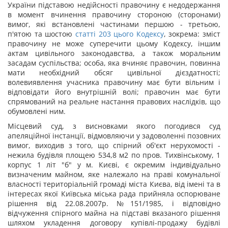
України підставою недійсності правочину є недодержання
в момент вчинення правочину стороною (сторонами)
вимог, які встановлені частинами першою - третьою,
п'ятою та шостою
статті 203 цього Кодексу
, зокрема: зміст
правочину не може суперечити цьому Кодексу, іншим
актам цивільного законодавства, а також моральним
засадам суспільства; особа, яка вчиняє правочин, повинна
мати необхідний обсяг цивільної дієздатності;
волевиявлення учасника правочину має бути вільним і
відповідати його внутрішній волі; правочин має бути
спрямований на реальне настання правових наслідків, що
обумовлені ним.
Місцевий суд, з висновками якого погодився суд
апеляційної інстанції, відмовляючи у задоволенні позовних
вимог, виходив з того, що спірний об'єкт нерухомості -
нежила будівля площею 534,8 м
2
по пров. Тихвінському, 1
корпус 1 літ "б" у м. Києві, є окремим індивідуально
визначеним майном, яке належало на праві комунальної
власності територіальній громаді міста Києва, від імені та в
інтересах якої Київська міська рада прийняла оспорюване
рішення від 22.08.2007р. №151/1985, і відповідно
відчуження спірного майна на підставі вказаного рішення
шляхом укладення договору купівлі-продажу будівлі