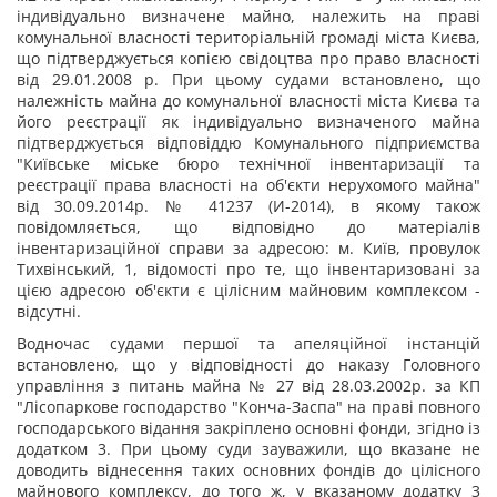
індивідуально визначене майно, належить на праві
комунальної власності територіальній громаді міста Києва,
що підтверджується копією свідоцтва про право власності
від 29.01.2008 р. При цьому судами встановлено, що
належність майна до комунальної власності міста Києва та
його реєстрації як індивідуально визначеного майна
підтверджується відповіддю Комунального підприємства
"Київське міське бюро технічної інвентаризації та
реєстрації права власності на об'єкти нерухомого майна"
від 30.09.2014р. № 41237 (И-2014), в якому також
повідомляється, що відповідно до матеріалів
інвентаризаційної справи за адресою: м. Київ, провулок
Тихвінський, 1, відомості про те, що інвентаризовані за
цією адресою об'єкти є цілісним майновим комплексом -
відсутні.
Водночас судами першої та апеляційної інстанцій
встановлено, що у відповідності до наказу Головного
управління з питань майна № 27 від 28.03.2002р. за КП
"Лісопаркове господарство "Конча-Заспа" на праві повного
господарського відання закріплено основні фонди, згідно із
додатком 3. При цьому суди зауважили, що вказане не
доводить віднесення таких основних фондів до цілісного
майнового комплексу, до того ж, у вказаному додатку 3