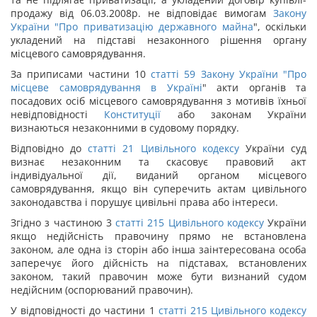
продажу від 06.03.2008р. не відповідає вимогам
Закону
України "
Про приватизацію державного майна
", оскільки
укладений на підставі незаконного рішення органу
місцевого самоврядування.
За приписами частини 10
статті 59 Закону України "
Про
місцеве самоврядування в Україні
" акти органів та
посадових осіб місцевого самоврядування з мотивів їхньої
невідповідності
Конституції
або законам України
визнаються незаконними в судовому порядку.
Відповідно до
статті
21
Цивільного кодексу
України суд
визнає незаконним та скасовує правовий акт
індивідуальної дії, виданий органом місцевого
самоврядування, якщо він суперечить актам цивільного
законодавства і порушує цивільні права або інтереси.
Згідно з частиною 3
статті
215
Цивільного кодексу
України
якщо недійсність правочину прямо не встановлена
законом, але одна із сторін або інша заінтересована особа
заперечує його дійсність на підставах, встановлених
законом, такий правочин може бути визнаний судом
недійсним (оспорюваний правочин).
У відповідності до частини 1
статті
215
Цивільного кодексу