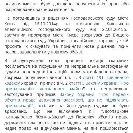
позивачами не було доведено порушення їх прав або
охоронюваних законом інтересів.
Не погодившись з рішенням Господарського суду міста
Києва від 16.10.2014р. та постановою Київського
апеляційного господарського суду від 22.01.2015р.,
заступник прокурора міста Києва звернувся до Вищого
господарського суду України з касаційною скаргою, у якій
просить їх скасувати та прийняти нове рішення, яким
позов задовольнити у повному обсязі.
В обґрунтування своєї правової позиції скаржник
посилається на порушення та неправильне застосування
судами попередніх інстанцій норм матеріального права,
зокрема, порушення вимог ч.ч. 2, 3
статті
191
Цивільного
кодексу
України, приписів ч. 2
статті 5 Закону України "
Про
приватизацію державного майна
" та неправильне
застосування приписів
Закону України "Про перелік
об'єктів права державної власності, що не підлягають
приватизації"
, оскільки, на його думку, судами не було
враховано, що не включення КП "Лісопаркове
господарство "Конча-Заспа" до Переліку об'єктів права
державної власності, що не підлягають приватизації, не
надає право на відчуження майна, на яке поширюється