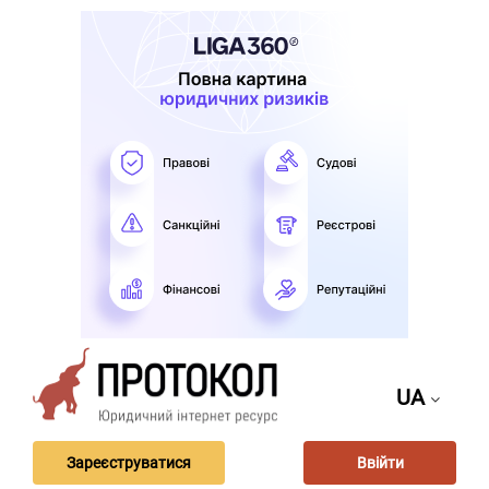
UA
Зареєструватися
Ввійти