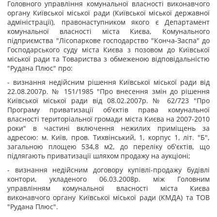
Головного управління комунальної власності виконавчого
органу Київської міської ради (Київської міської державної
адміністрації), правонаступником якого є Департамент
комунальної власності міста Києва, Комунального
підприємства "Лісопаркове господарство "Конча-Заспа" до
Господарського суду міста Києва з позовом до Київської
міської ради та Товариства з обмеженою відповідальністю
"Рудана Плюс" про:
- визнання недійсним рішення Київської міської ради від
22.08.2007р. № 151/1985 "Про внесення змін до рішення
Київської міської ради від 08.02.2007р. № 62/723 "Про
Програму приватизації об'єктів права комунальної
власності територіальної громади міста Києва на 2007-2010
роки" в частині включення нежилих приміщень за
адресою: м. Київ, пров. Тихвінський, 1, корпус 1, літ. "Б",
загальною площею 534,8 м
2
, до переліку об'єктів, що
підлягають приватизації шляхом продажу на аукціоні;
- визнання недійсним договору купівлі-продажу будівлі
контори, укладеного 06.03.2008р. між Головним
управлінням комунальної власності міста Києва
виконавчого органу Київської міської ради (КМДА) та ТОВ
"Рудана Плюс".