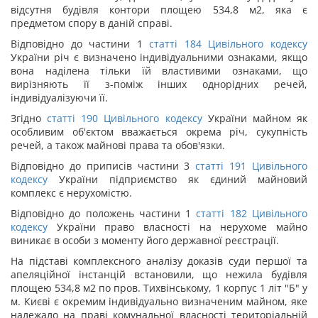
відсутня будівля контори площею 534,8 м
2
, яка є
предметом спору в даній справі.
Відповідно до частини 1
статті
184
Цивільного кодексу
України річ є визначено індивідуальними ознаками, якщо
вона наділена тільки їй властивими ознаками, що
вирізняють її з-поміж інших однорідних речей,
індивідуалізуючи її.
Згідно
статті
190
Цивільного кодексу
України майном як
особливим об'єктом вважається окрема річ, сукупність
речей, а також майнові права та обов'язки.
Відповідно до приписів частини 3
статті
191
Цивільного
кодексу
України підприємство як єдиний майновий
комплекс є нерухомістю.
Відповідно до положень частини 1
статті
182
Цивільного
кодексу
України право власності на нерухоме майно
виникає в особи з моменту його державної реєстрації.
На підставі комплексного аналізу доказів суди першої та
апеляційної інстанцій встановили, що нежила будівля
площею 534,8 м
2
по пров. Тихвінському, 1 корпус 1 літ "Б" у
м. Києві є окремим індивідуально визначеним майном, яке
належало на праві комунальної власності територіальній