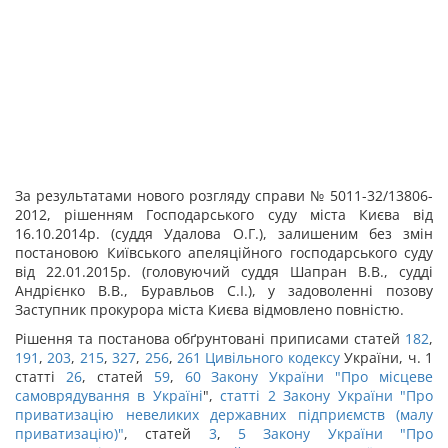
За результатами нового розгляду справи № 5011-32/13806-
2012, рішенням Господарського суду міста Києва від
16.10.2014р. (суддя Удалова О.Г.), залишеним без змін
постановою Київського апеляційного господарського суду
від 22.01.2015р. (головуючий суддя Шапран В.В., судді
Андрієнко В.В., Буравльов С.І.), у задоволенні позову
Заступник прокурора міста Києва відмовлено повністю.
Рішення та постанова обґрунтовані приписами статей
182
,
191
,
203
,
215
,
327
,
256
,
261
Цивільного кодексу
України, ч. 1
статті
26
, статей
59
,
60 Закону України "
Про місцеве
самоврядування в Україні
",
статті 2 Закону України "Про
приватизацію невеликих державних підприємств (малу
приватизацію)"
, статей
3
,
5 Закону України "
Про