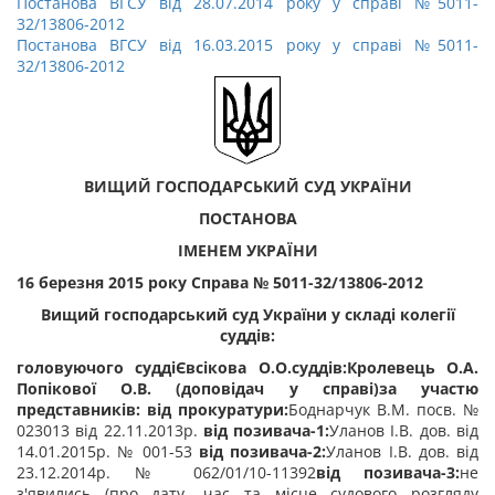
Постанова ВГСУ від 28.07.2014 року у справі №5011-
32/13806-2012
Постанова ВГСУ від 16.03.2015 року у справі №5011-
32/13806-2012
ВИЩИЙ ГОСПОДАРСЬКИЙ СУД УКРАЇНИ
ПОСТАНОВА
ІМЕНЕМ УКРАЇНИ
16 березня 2015 року Справа № 5011-32/13806-2012
Вищий господарський суд України у складі колегії
суддів:
головуючого суддіЄвсікова О.О.суддів:Кролевець О.А.
Попікової О.В. (доповідач у справі)за участю
представників:
від прокуратури:
Боднарчук В.М. посв. №
023013 від 22.11.2013р.
від позивача-1:
Уланов І.В. дов. від
14.01.2015р. № 001-53
від позивача-2:
Уланов І.В. дов. від
23.12.2014р. № 062/01/10-11392
від позивача-3:
не
з'явились (про дату, час та місце судового розгляду