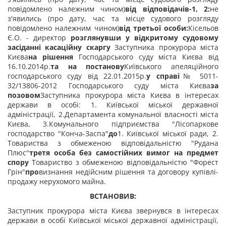
повідомлено належним чином)
від відповідачів-1, 2:
не
з'явились (про дату, час та місце судового розгляду
повідомлено належним чином)
від третьої особи:
Кісельов
Є.О. - директор
розглянувши у відкритому судовому
засіданні касаційну скаргу
Заступника прокурора міста
Києва
на рішення
Господарського суду міста Києва від
16.10.2014р.
та на постанову
Київського апеляційного
господарського суду від 22.01.2015р.
у справі
№ 5011-
32/13806-2012 Господарського суду міста Києва
за
позовом
Заступника прокурора міста Києва в інтересах
держави в особі:
1. Київської міської державної
адміністрації,
2.Департамента комунальної власності міста
Києва,
3.Комунального підприємства "Лісопаркове
господарство "Конча-Заспа"
до
1. Київської міської ради,
2.
Товариства з обмеженою відповідальністю "Рудана
Плюс"
третя особа без самостійних вимог на предмет
спору
Товариство з обмеженою відповідальністю "Форест
Грін"
про
визнання недійсним рішення та договору купівлі-
продажу нерухомого майна.
ВСТАНОВИВ:
Заступник прокурора міста Києва звернувся в інтересах
держави в особі Київської міської державної адміністрації,