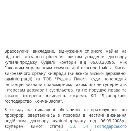
Враховуючи викладене, відчуження спірного майна на
підставі вказаного рішення шляхом укладення договору
купівлі-продажу будівлі контори від 06.03.2008р. між
Головним управлінням комунальної власності міста Києва
виконавчого органу Київради (Київської міської державної
адміністрації) та ТОВ "Рудана Плюс", суди попередніх
інстанцій визнали правомірним, таким, що не суперечить
інтересам держави і суспільства, та не порушує права та
законні інтереси позивачів, зокрема, КП "Лісопаркове
господарство "Конча-Заспа".
З огляду на викладені обставини та враховуючи, що
прокурор, звертаючись з позовом в частині визнання
недійсним договору купівлі-продажу від 06.03.2008р.,
всупереч вимог статей
33
,
34
Господарського