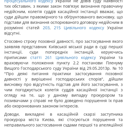
процесуального кодексу
України не довів суду наявності
тих обставин, з якими закон пов'язує визнання правочину
недійсним, колегія суддів касаційної інстанції вважає, що
суди дійшли правомірного та обґрунтованого висновку, що
підстави для визнання оспорюваного договору недійсним в
розумінні статей
203
,
215
Цивільного кодексу
України
відсутні.
Стосовно строку позовної давності, про застосування якого
заявляв представник Київської міської ради в суді першої
інстанції, суди попередніх інстанцій, керуючись
приписами
статті
261
Цивільного кодексу
України та
враховуючи положення пункту 2.2 постанови Пленуму
Вищого Господарського суду України від 29.05.2013р. № 10
"Про деякі питання практики застосування позовної
давності у вирішенні господарських спорів", дійшли
висновку про відсутність підстав для його застосування, з
чим погоджується колегія суддів касаційної інстанції з
огляду на те, що у даному випадку прокурором та
позивачами у справі не було доведено порушення їх прав
або охоронюваних законом інтересів.
Доводи, викладені в касаційній скарзі заступника
прокурора міста Києва, які стосуються порушення та
неправильного застосування судами першої та апеляційної