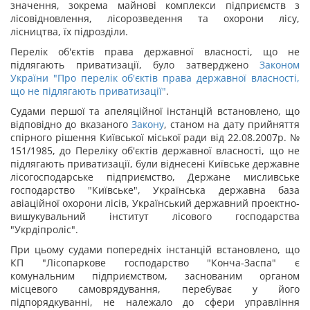
значення, зокрема майнові комплекси підприємств з
лісовідновлення, лісорозведення та охорони лісу,
лісництва, їх підрозділи.
Перелік об'єктів права державної власності, що не
підлягають приватизації, було затверджено
Законом
України "Про перелік об'єктів права державної власності,
що не підлягають приватизації"
.
Судами першої та апеляційної інстанцій встановлено, що
відповідно до вказаного
Закону
, станом на дату прийняття
спірного рішення Київської міської ради від 22.08.2007р. №
151/1985, до Переліку об'єктів державної власності, що не
підлягають приватизації, були віднесені Київське державне
лісогосподарське підприємство, Держане мисливське
господарство "Київське", Українська державна база
авіаційної охорони лісів, Український державний проектно-
вишукувальний інститут лісового господарства
"Укрдіпроліс".
При цьому судами попередніх інстанцій встановлено, що
КП "Лісопаркове господарство "Конча-Заспа" є
комунальним підприємством, заснованим органом
місцевого самоврядування, перебуває у його
підпорядкуванні, не належало до сфери управління