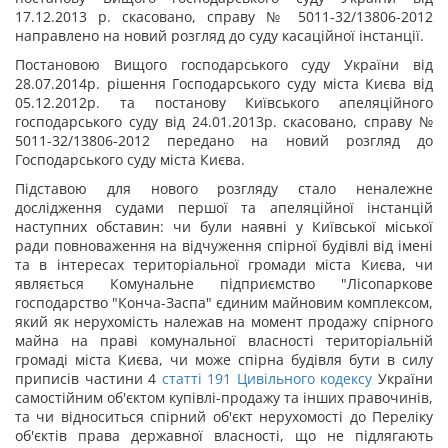
17.12.2013 р. скасовано, справу № 5011-32/13806-2012
направлено на новий розгляд до суду касаційної інстанції.
Постановою Вищого господарського суду України від
28.07.2014р. рішення Господарського суду міста Києва від
05.12.2012р. та постанову Київського апеляційного
господарського суду від 24.01.2013р. скасовано, справу №
5011-32/13806-2012 передано на новий розгляд до
Господарського суду міста Києва.
Підставою для нового розгляду стало неналежне
дослідження судами першої та апеляційної інстанцій
наступних обставин: чи були наявні у Київської міської
ради повноваження на відчуження спірної будівлі від імені
та в інтересах територіальної громади міста Києва, чи
являється Комунальне підприємство "Лісопаркове
господарство "Конча-Заспа" єдиним майновим комплексом,
який як нерухомість належав на момент продажу спірного
майна на праві комунальної власності територіальній
громаді міста Києва, чи може спірна будівля бути в силу
приписів частини 4
статті
191
Цивільного кодексу
України
самостійним об'єктом купівлі-продажу та інших правочинів,
та чи відноситься спірний об'єкт нерухомості до Переліку
об'єктів права державної власності, що не підлягають