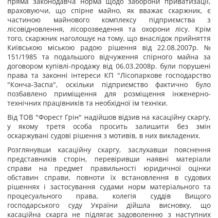
пряма законодавча норма щодо заборони приватизації,
враховуючи, що спірне майно, як вважає скаржник, є
частиною майнового комплексу підприємства з
лісовідновлення, лісорозведення та охорони лісу. Крім
того, скаржник наголошує на тому, що внаслідок прийняття
Київською міською радою рішення від 22.08.2007р. №
151/1985 та подальшого відчуження спірного майна за
договором купівлі-продажу від 06.03.2008р. були порушені
права та законні інтереси КП "Лісопаркове господарство
"Конча-Заспа", оскільки підприємство фактично було
позбавлено приміщення для розміщення інженерно-
технічних працівників та необхідної їм техніки.
Від ТОВ "Форест Грін" надійшов відзив на касаційну скаргу,
у якому третя особа просить залишити без змін
оскаржувані судові рішення з мотивів, в них викладених.
Розглянувши касаційну скаргу, заслухавши пояснення
представників сторін, перевіривши наявні матеріали
справи на предмет правильності юридичної оцінки
обставин справи, повноти їх встановлення в судових
рішеннях і застосування судами норм матеріального та
процесуального права, колегія суддів Вищого
господарського суду України дійшла висновку, що
касаційна скарга не підлягає задоволенню з наступних