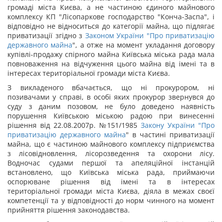
громаді міста Києва, а не частиною єдиного майнового
комплексу КП "Лісопаркове господарство "Конча-Заспа", і
відповідно не відноситься до категорії майна, що підлягає
приватизації згідно з
Законом України "
Про приватизацію
державного майна
", а отже на момент укладання договору
купівлі-продажу спірного майна Київська міська рада мала
повноваження на відчуження цього майна від імені та в
інтересах територіальної громади міста Києва.
З викладеного вбачається, що ні прокурором, ні
позивачами у справі, в особі яких прокурор звернувся до
суду з даним позовом, не було доведено наявність
порушення Київською міською радою при винесенні
рішення від 22.08.2007р. №151/1985
Закону України "
Про
приватизацію державного майна
" в частині приватизації
майна, що є частиною майнового комплексу підприємства
з лісовідновлення, лісорозведення та охорони лісу.
Водночас судами першої та апеляційної інстанцій
встановлено, що Київська міська рада, приймаючи
оспорюване рішення від імені та в інтересах
територіальної громади міста Києва, діяла в межах своєї
компетенції та у відповідності до норм чинного на момент
прийняття рішення законодавства.