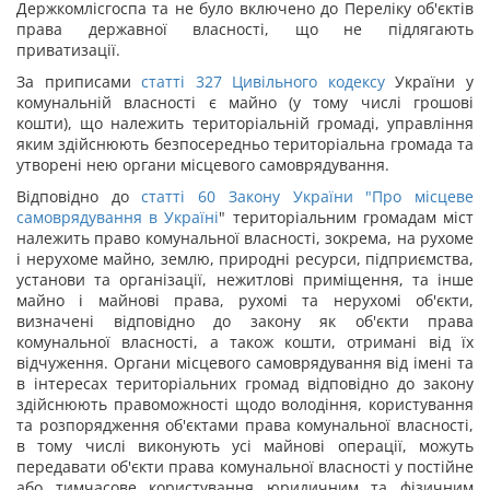
Держкомлісгоспа та не було включено до Переліку об'єктів
права державної власності, що не підлягають
приватизації.
За приписами
статті
327
Цивільного кодексу
України у
комунальній власності є майно (у тому числі грошові
кошти), що належить територіальній громаді, управління
яким здійснюють безпосередньо територіальна громада та
утворені нею органи місцевого самоврядування.
Відповідно до
статті 60 Закону України "
Про місцеве
самоврядування в Україні
" територіальним громадам міст
належить право комунальної власності, зокрема, на рухоме
і нерухоме майно, землю, природні ресурси, підприємства,
установи та організації, нежитлові приміщення, та інше
майно і майнові права, рухомі та нерухомі об'єкти,
визначені відповідно до закону як об'єкти права
комунальної власності, а також кошти, отримані від їх
відчуження. Органи місцевого самоврядування від імені та
в інтересах територіальних громад відповідно до закону
здійснюють правоможності щодо володіння, користування
та розпорядження об'єктами права комунальної власності,
в тому числі виконують усі майнові операції, можуть
передавати об'єкти права комунальної власності у постійне
або тимчасове користування юридичним та фізичним