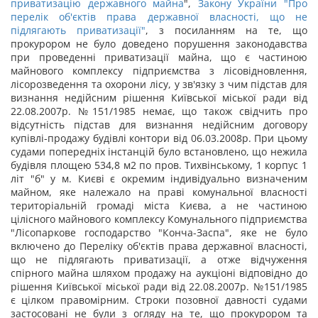
приватизацію державного майна
",
Закону України "Про
перелік об'єктів права державної власності, що не
підлягають приватизації"
, з посиланням на те, що
прокурором не було доведено порушення законодавства
при проведенні приватизації майна, що є частиною
майнового комплексу підприємства з лісовідновлення,
лісорозведення та охорони лісу, у зв'язку з чим підстав для
визнання недійсним рішення Київської міської ради від
22.08.2007р. №151/1985 немає, що також свідчить про
відсутність підстав для визнання недійсним договору
купівлі-продажу будівлі контори від 06.03.2008р. При цьому
судами попередніх інстанцій було встановлено, що нежила
будівля площею 534,8 м
2
по пров. Тихвінському, 1 корпус 1
літ "б" у м. Києві є окремим індивідуально визначеним
майном, яке належало на праві комунальної власності
територіальній громаді міста Києва, а не частиною
цілісного майнового комплексу Комунального підприємства
"Лісопаркове господарство "Конча-Заспа", яке не було
включено до Переліку об'єктів права державної власності,
що не підлягають приватизації, а отже відчуження
спірного майна шляхом продажу на аукціоні відповідно до
рішення Київської міської ради від 22.08.2007р. №151/1985
є цілком правомірним. Строки позовної давності судами
застосовані не були з огляду на те, що прокурором та