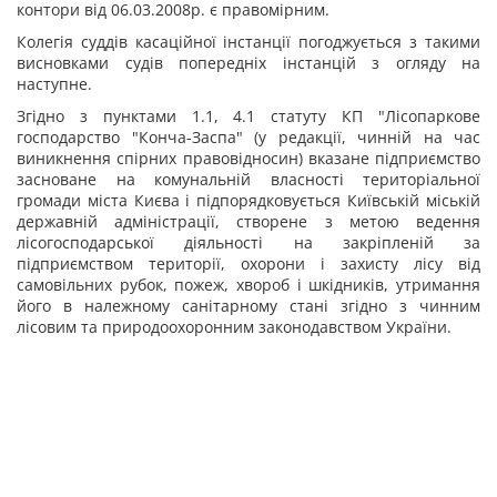
контори від 06.03.2008р. є правомірним.
Колегія суддів касаційної інстанції погоджується з такими
висновками судів попередніх інстанцій з огляду на
наступне.
Згідно з пунктами 1.1, 4.1 статуту КП "Лісопаркове
господарство "Конча-Заспа" (у редакції, чинній на час
виникнення спірних правовідносин) вказане підприємство
засноване на комунальній власності територіальної
громади міста Києва і підпорядковується Київській міській
державній адміністрації, створене з метою ведення
лісогосподарської діяльності на закріпленій за
підприємством території, охорони і захисту лісу від
самовільних рубок, пожеж, хвороб і шкідників, утримання
його в належному санітарному стані згідно з чинним
лісовим та природоохоронним законодавством України.