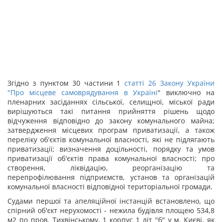
Згідно з пунктом 30 частини 1
статті 26 Закону України
"
Про місцеве самоврядування в Україні
" виключно на
пленарних засіданнях сільської, селищної, міської ради
вирішуються такі питання прийняття рішень щодо
відчуження відповідно до закону комунального майна;
затвердження місцевих програм приватизації, а також
переліку об'єктів комунальної власності, які не підлягають
приватизації; визначення доцільності, порядку та умов
приватизації об'єктів права комунальної власності; про
створення, ліквідацію, реорганізацію та
перепрофілювання підприємств, установ та організацій
комунальної власності відповідної територіальної громади.
Судами першої та апеляційної інстанцій встановлено, що
спірний об'єкт нерухомості - нежила будівля площею 534,8
м
2
по пров. Тихвінському, 1 корпус 1 літ "б" у м. Києві, як