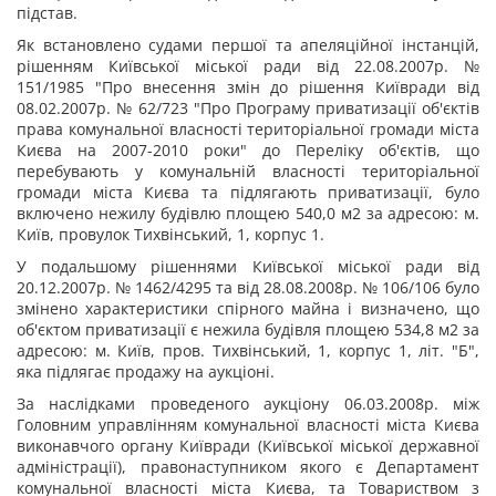
підстав.
Як встановлено судами першої та апеляційної інстанцій,
рішенням Київської міської ради від 22.08.2007р. №
151/1985 "Про внесення змін до рішення Київради від
08.02.2007р. № 62/723 "Про Програму приватизації об'єктів
права комунальної власності територіальної громади міста
Києва на 2007-2010 роки" до Переліку об'єктів, що
перебувають у комунальній власності територіальної
громади міста Києва та підлягають приватизації, було
включено нежилу будівлю площею 540,0 м
2
за адресою: м.
Київ, провулок Тихвінський, 1, корпус 1.
У подальшому рішеннями Київської міської ради від
20.12.2007р. № 1462/4295 та від 28.08.2008р. № 106/106 було
змінено характеристики спірного майна і визначено, що
об'єктом приватизації є нежила будівля площею 534,8 м
2
за
адресою: м. Київ, пров. Тихвінський, 1, корпус 1, літ. "Б",
яка підлягає продажу на аукціоні.
За наслідками проведеного аукціону 06.03.2008р. між
Головним управлінням комунальної власності міста Києва
виконавчого органу Київради (Київської міської державної
адміністрації), правонаступником якого є Департамент
комунальної власності міста Києва, та Товариством з