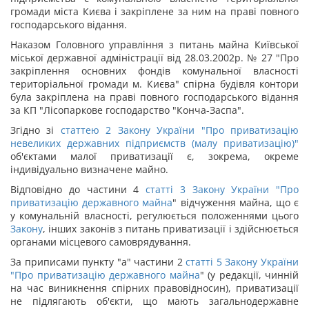
громади міста Києва і закріплене за ним на праві повного
господарського відання.
Наказом Головного управління з питань майна Київської
міської державної адміністрації від 28.03.2002р. № 27 "Про
закріплення основних фондів комунальної власності
територіальної громади м. Києва" спірна будівля контори
була закріплена на праві повного господарського відання
за КП "Лісопаркове господарство "Конча-Заспа".
Згідно зі
статтею 2 Закону України "Про приватизацію
невеликих державних підприємств (малу приватизацію)"
об'єктами малої приватизації є, зокрема, окреме
індивідуально визначене майно.
Відповідно до частини 4
статті 3 Закону України "
Про
приватизацію державного майна
" відчуження майна, що є
у комунальній власності, регулюється положеннями цього
Закону
, інших законів з питань приватизації і здійснюється
органами місцевого самоврядування.
За приписами пункту "а" частини 2
статті 5 Закону України
"
Про приватизацію державного майна
" (у редакції, чинній
на час виникнення спірних правовідносин), приватизації
не підлягають об'єкти, що мають загальнодержавне