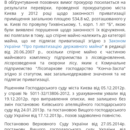
В обґрунтування позовних вимог прокурор посилається на
результати перевірки, проведеної прокуратурою міста
Києва у 2012 році щодо законності приватизації
приміщення загальною площею 534,8 м
2
, розташованого у
м. Києві по провулку Тихвінському, 1, корп. 1 літ "Б", якою
були виявлені порушення щодо законності їх відчуження,
які полягали в тому, що спірне майно належить до категорії
майна, що не підлягає приватизації згідно з
Законом
України "
Про приватизацію державного майна
" в редакції
від 20.06.2007 р., оскільки спірне майно є частиною
майнового комплексу підприємства з лісовідновлення,
лісорозведення та охорони лісу, яким є Комунальне
підприємство "Лісопаркове господарство "Конча-Заспа"
згідно зі статутом, має загальнодержавне значення та не
підлягає приватизації.
Рішенням Господарського суду міста Києва від 05.12.2012р.
у справі № 5011-32/13806-2012, з урахуванням ухвали від
19.12.2012р. про виправлення описки, яке залишено без
змін постановою Київського апеляційного господарського
суду від 24.01.2013р. та постановою Вищого господарського
суду України від 17.12.2013р., позов задоволено повністю.
Постановою Верховного Суду України від 27.05.2014р.
постанову Вищого господарського суду України від