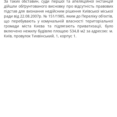
За таких обставин, суди першої та апеляційної інстанцій
дійшли обґрунтованого висновку про відсутність правових
підстав для визнання недійсним рішення Київської міської
ради від 22.08.2007р. № 151/1985, яким до Переліку об'єктів,
що перебувають у комунальній власності територіальної
громади міста Києва та підлягають приватизації, було
включено нежилу будівлю площею 534,8 м
2
за адресою: м.
Київ, провулок Тихвінський, 1, корпус 1.