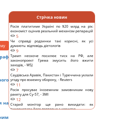
Стрічка новин
Росія платитиме Україні по $20 млрд на рік:
економіст оцінив реальний механізм репарацій
5
Чи справді родзинки такі корисні, як усі
аму
думають: відповідь дієтологів
9
Трамп неохоче посилює тиск на РФ, але
раф
законопроект Грема змусить його вжити
заходів, - WSJ
7
Саудівська Аравія, Пакистан і Туреччина уклали
ного
угоду про взаємну оборону, - Reuters
11
Росія просуває іноземним замовникам нову
ракету для Су-57, - ЗМІ
12
я на
Старий монітор ще рано викидати: як
використати його повторно з користю
10
вним
Одна фраза миттєво поставить на місце
зверхню людину: психолог розкрила секрет
11