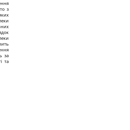
11
ення
Українці висловили думку, коли закінчиться
то з
війна, - результати опитування
яких
24
пеки
Росія почала використовувати збільшену
вних
версію "Гербери", - Флеш
14
ядок
Смачна сирна запіканка з рисом: старовинний
пеки
рецепт по-українськи
лить
15
ення
Дантес показався з новою коханою (фото)
ь за
16
і та
Ryanair додав ще більше рейсів до Марокко:
одразу три з них – із Польщі
15