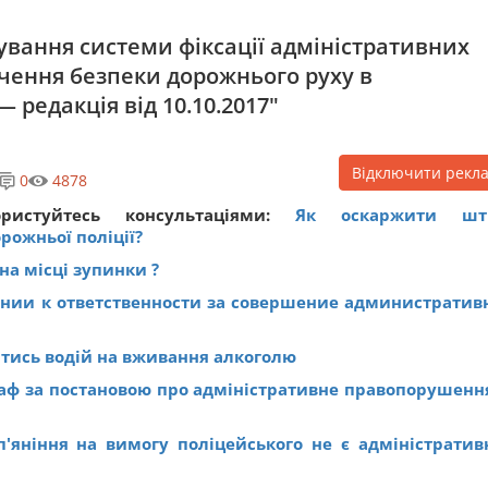
ання системи фіксації адміністративних
чення безпеки дорожнього руху в
 редакція від 10.10.2017"
Відключити рекл
0
4878
ористуйтесь консультаціями:
Як оскаржити шт
рожньої поліції?
на місці зупинки ?
ении к ответственности за совершение административ
ятись водій на вживання алкоголю
аф за постановою про адміністративне правопорушенн
п'яніння на вимогу поліцейського не є адміністрати