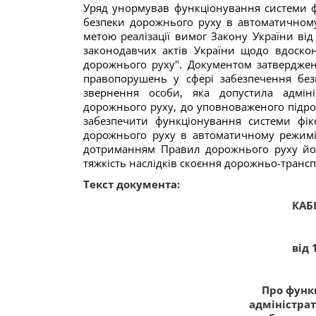
Уряд унормував функціонування системи фі
безпеки дорожнього руху в автоматичному 
метою реалізації вимог Закону України ві
законодавчих актів України щодо вдоско
дорожнього руху". Документом затверджен
правопорушень у сфері забезпечення бе
звернення особи, яка допустила адмін
дорожнього руху, до уповноваженого підроз
забезпечити функціонування системи фік
дорожнього руху в автоматичному режимі
дотриманням Правил дорожнього руху його
тяжкість наслідків скоєння дорожньо-транс
Текст документа:
КАБ
від 
Про функ
адміністра