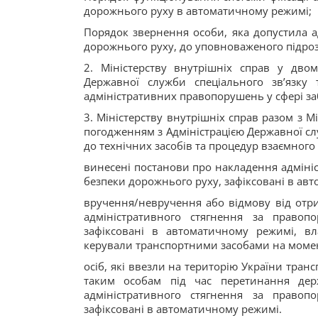
дорожнього руху в автоматичному режимі;
Порядок звернення особи, яка допустила а
дорожнього руху, до уповноваженого підрозд
2. Міністерству внутрішніх справ у дво
Державної служби спеціального зв’язку 
адміністративних правопорушень у сфері з
3. Міністерству внутрішніх справ разом з М
погодженням з Адміністрацією Державної слу
до технічних засобів та процедур взаємного
винесені постанови про накладення адміні
безпеки дорожнього руху, зафіксовані в ав
вручення/невручення або відмову від отр
адміністративного стягнення за правоп
зафіксовані в автоматичному режимі, в
керували транспортними засобами на моме
осіб, які ввезли на територію України транс
таким особам під час перетинання дер
адміністративного стягнення за правоп
зафіксовані в автоматичному режимі.