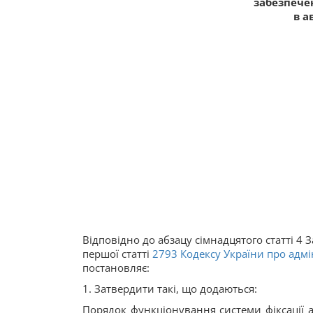
забезпече
в а
Відповідно до абзацу сімнадцятого статті 4 З
першої статті
2793
Кодексу України про адм
постановляє:
1. Затвердити такі, що додаються:
Порядок функціонування системи фіксації 