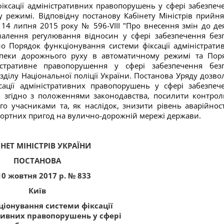
ксації адміністративних правопорушень у сфері забезпеч
режимі. Відповідну постанову Кабінету Міністрів прийня
д 14 липня 2015 року № 596-VIII "Про внесення змін до де
налення регулювання відносин у сфері забезпечення без
о Порядок функціонування системи фіксації адміністрати
зпеки дорожнього руху в автоматичному режимі та Пор
істративне правопорушення у сфері забезпечення без
ділу Національної поліції України. Постанова Уряду дозво
сації адміністративних правопорушень у сфері забезпеч
 згідно з положеннями законодавства, посилити контрол
 учасниками та, як наслідок, знизити рівень аварійност
портних пригод на вулично-дорожній мережі держави.
ІНЕТ МІНІСТРІВ УКРАЇНИ
ПОСТАНОВА
10 жовтня 2017 р. № 833
Київ
ціонування системи фіксації
тивних правопорушень у сфері