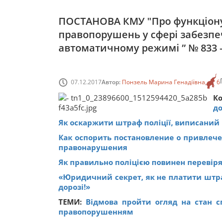
ПОСТАНОВА КМУ "Про функціонув
правопорушень у сфері забезпе
автоматичному режимі ” № 833 —
07.12.2017
Автор:
Понзель Марина Генадіївна
6
К
до
Як оскаржити штраф поліції, виписаний 
Как оспорить постановление о привлеч
правонарушения
Як правильно поліцією повинен перевір
«Юридичний секрет, як не платити штр
дорозі!»
ТЕМИ:
Відмова пройти огляд на стан с
правопорушенням