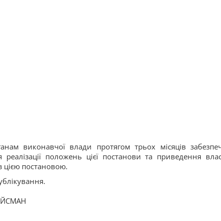
ганам виконавчої влади протягом трьох місяців забезпе
 реалізації положень цієї постанови та приведення вла
з цією постановою.
публікування.
ОЙСМАН