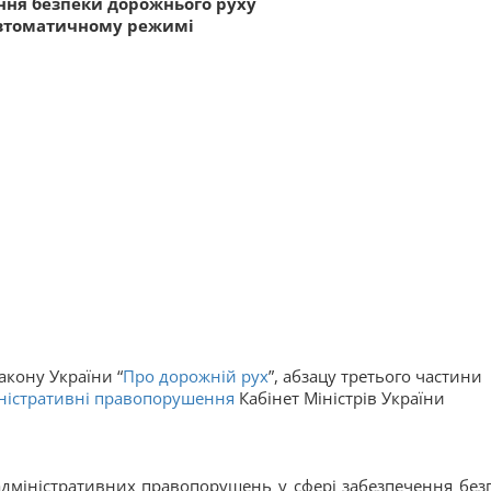
ння безпеки дорожнього руху
втоматичному режимі
акону України “
Про дорожній рух
”, абзацу третього частини
іністративні правопорушення
Кабінет Міністрів України
адміністративних правопорушень у сфері забезпечення без