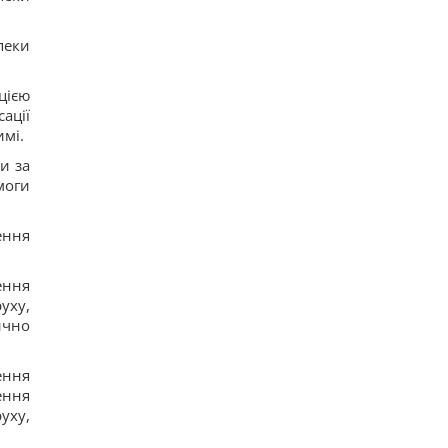
пеки
цією
ації
мі.
и за
моги
ення
ення
уху,
ично
ення
ення
уху,