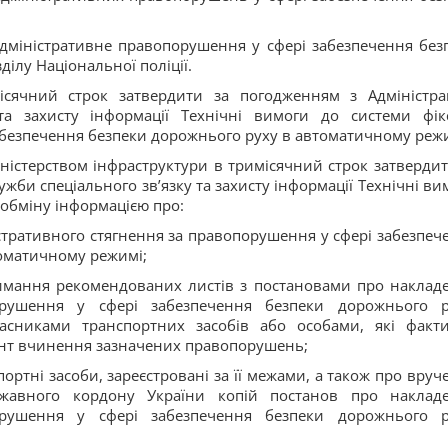
дміністративне правопорушення у сфері забезпечення без
ілу Національної поліції.
місячний строк затвердити за погодженням з Адміністра
та захисту інформації Технічні вимоги до системи фікс
абезпечення безпеки дорожнього руху в автоматичному режи
іністерством інфраструктури в тримісячний строк затвердит
жби спеціального зв’язку та захисту інформації Технічні ви
 обміну інформацією про:
стративного стягнення за правопорушення у сфері забезпеч
томатичному режимі;
имання рекомендованих листів з постановами про наклад
орушення у сфері забезпечення безпеки дорожнього р
ласниками транспортних засобів або особами, які факт
нт вчинення зазначених правопорушень;
портні засоби, зареєстровані за її межами, а також про вруч
жавного кордону України копій постанов про наклад
орушення у сфері забезпечення безпеки дорожнього р