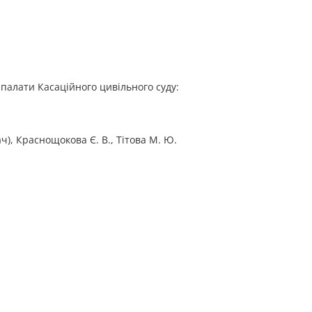
ї палати Касаційного цивільного суду:
ач), Краснощокова Є. В., Тітова М. Ю.