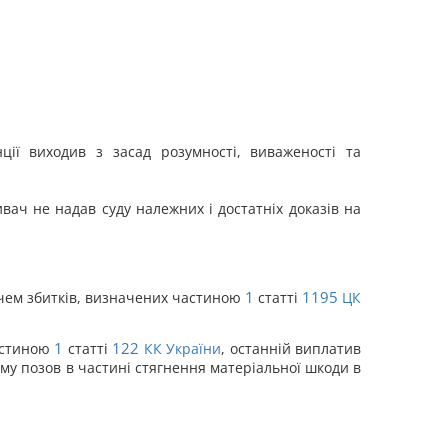
ії виходив з засад розумності, виваженості та
вач не надав суду належних і достатніх доказів на
1
1195
ачем збитків, визначених частиною
статті
ЦК
1
122
частиною
статті
КК України
, останній виплатив
му позов в частині стягнення матеріальної шкоди в