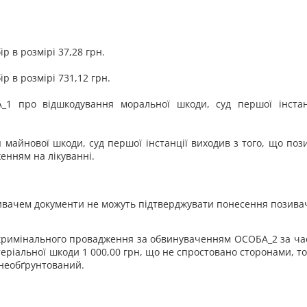
р в розмірі 37,28 грн.
р в розмірі 731,12 грн.
1 про відшкодування моральної шкоди, суд першої інстанц
айнової шкоди, суд першої інстанції виходив з того, що пози
енням на лікуванні.
позивачем документи не можуть підтверджувати понесення позив
ду кримінального провадження за обвинуваченням ОСОБА_2 за 
ріальної шкоди 1 000,00 грн, що не спростовано сторонами, то
 необґрунтований.