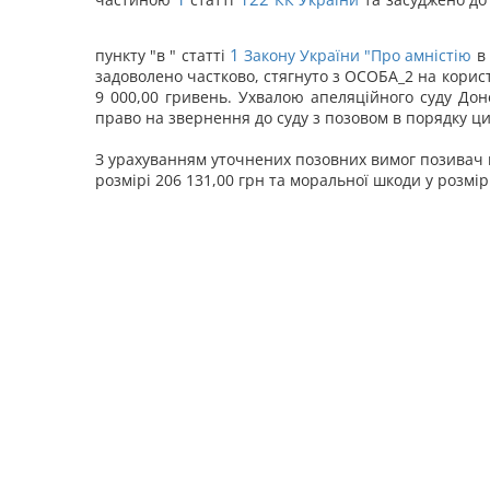
1
пункту "в " статті
Закону України "
Про амністію
в 
задоволено частково, стягнуто з ОСОБА_2 на корис
9 000,00 гривень. Ухвалою апеляційного суду Дон
право на звернення до суду з позовом в порядку ци
З урахуванням уточнених позовних вимог позивач 
розмірі 206 131,00 грн та моральної шкоди у розмі