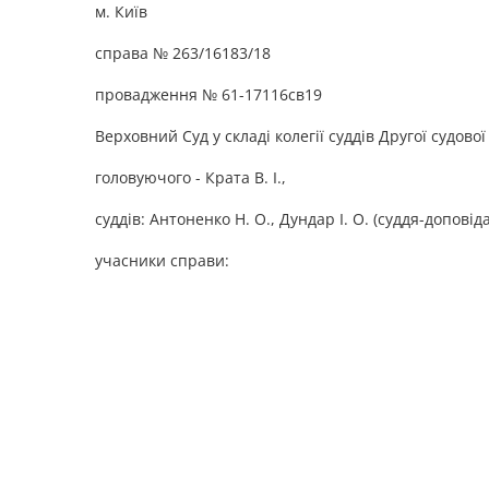
м. Київ
справа № 263/16183/18
провадження № 61-17116св19
Верховний Суд у складі колегії суддів Другої судово
головуючого - Крата В. І.,
суддів: Антоненко Н. О., Дундар І. О. (суддя-доповід
учасники справи: