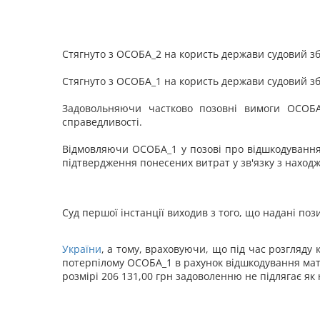
Стягнуто з ОСОБА_2 на користь держави судовий збі
Стягнуто з ОСОБА_1 на користь держави судовий збі
Задовольняючи частково позовні вимоги ОСОБА_
справедливості.
Відмовляючи ОСОБА_1 у позові про відшкодування м
підтвердження понесених витрат у зв'язку з находж
Суд першої інстанції виходив з того, що надані 
України
, а тому, враховуючи, що під час розгля
потерпілому ОСОБА_1 в рахунок відшкодування мате
розмірі 206 131,00 грн задоволенню не підлягає як