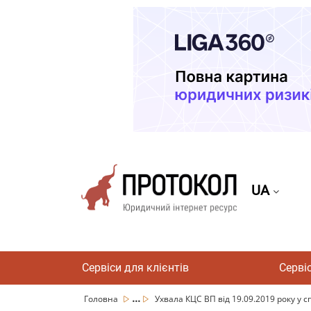
UA
Сервіси для клієнтів
Серві
...
Головна
Ухвала КЦС ВП від 19.09.2019 року у с