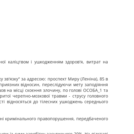
ої каліцтвом і ушкодженням здоров'я, витрат на
 зв'язку" за адресою: проспект Миру (Леніна), 85 в
еприязних відносин, переслідуючи мету заподіяння
в на місці скоєння злочину, по голові ОСОБА_1 та
критої черепно-мозкової травми - струсу головного
ості відносяться до тілесних ушкоджень середнього
нні кримінального правопорушення, передбаченого
ням із суми заробітку засудженого 20%. На підставі