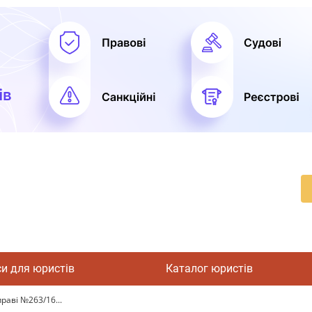
си для юристів
Каталог юристів
праві №263/16...