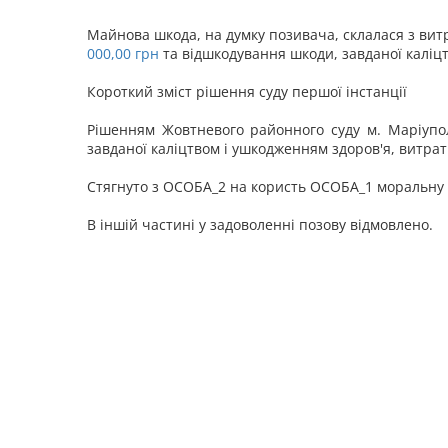
Майнова шкода, на думку позивача, склалася з витр
000,00 грн
та відшкодування шкоди, завданої каліцт
Короткий зміст рішення суду першої інстанції
Рішенням Жовтневого районного суду м. Маріупо
завданої каліцтвом і ушкодженням здоров'я, витрат
Стягнуто з ОСОБА_2 на користь ОСОБА_1 моральну ш
В іншій частині у задоволенні позову відмовлено.