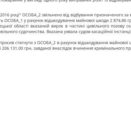
2016 році" ОСОБА_2 звільнено від відбування призначеного за
ть ОСОБА_1 у рахунок відшкодування майнової шкоди 2 874,86 г
ецької області вказаний вирок в частині цивільного позову ск
вільного судочинства. Вказана ухвала судом касаційної інстанці
просив стягнути з ОСОБА_2 в рахунок відшкодування майнової ш
рі 206 131,00 грн, завданої внаслідок вчинення кримінального 