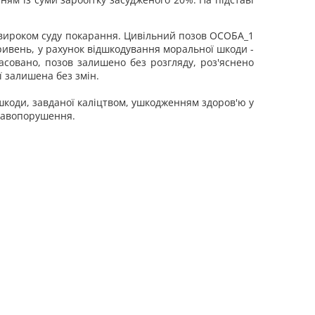
 вироком суду покарання. Цивільний позов ОСОБА_1
ривень, у рахунок відшкодування моральної шкоди -
асовано, позов залишено без розгляду, роз'яснено
ї залишена без змін.
коди, завданої каліцтвом, ушкодженням здоров'ю у
правопорушення.