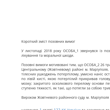
Короткий зміст позовних вимог
У листопаді 2018 року ОСОБА_1 звернувся із по
лікування та моральної шкоди.
Позовні вимоги мотивовані тим, що ОСОБА_2 26 трав
Центральному (Жовтневому) районі м. Маріуполя, 
тілесних ушкоджень потерпілому, умисно наніс ос
по лівій кисті, якою потерпілий прикривав голову
мозку; закритого осколкового перелому основи пер
ступеню тяжкості, як такі, що потягли за собою три
Вироком Жовтневого районного суду м. Маріуполя
1
122
частиною
статті
КК України
та засуджено до 