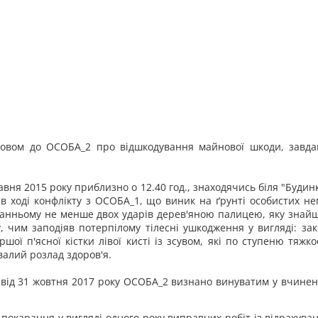
зовом до ОСОБА_2 про відшкодування майнової шкоди, завдан
ня 2015 року приблизно о 12.40 год., знаходячись біля "Будинку
в ході конфлікту з ОСОБА_1, що виник на ґрунті особистих н
танньому не менше двох ударів дерев'яною палицею, яку знайшо
, чим заподіяв потерпілому тілесні ушкодження у вигляді: за
шої п'ясної кістки лівої кисті із зсувом, які по ступеню тяжк
валий розлад здоров'я.
 від 31 жовтня 2017 року ОСОБА_2 визнано винуватим у вчине
покарання у вигляді одного року виправних робіт із відрахуван