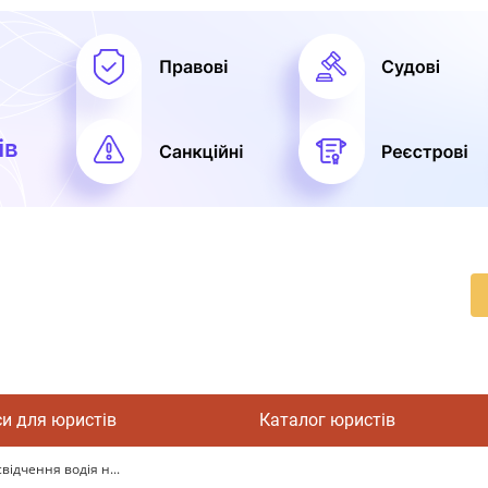
си для юристів
Каталог юристів
ідчення водія н...