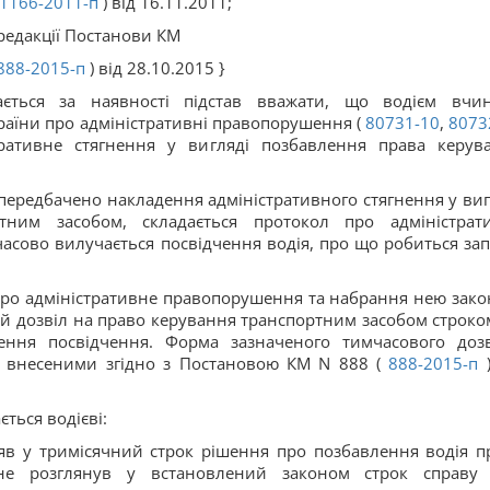
1166-2011-п
) від 16.11.2011;
редакції Постанови КМ
888-2015-п
) від 28.10.2015 }
ається за наявності підстав вважати, що водієм вчи
аїни про адміністративні правопорушення (
80731-10
,
8073
тративне стягнення у вигляді позбавлення права керув
 передбачено накладення адміністративного стягнення у виг
тним засобом, складається протокол про адміністрат
асово вилучається посвідчення водія, про що робиться зап
 про адміністративне правопорушення та набрання нею зако
ий дозвіл на право керування транспортним засобом строко
ення посвідчення. Форма зазначеного тимчасового доз
и, внесеними згідно з Постановою КМ N 888 (
888-2015-п
)
ться водієві:
няв у тримісячний строк рішення про позбавлення водія п
не розглянув у встановлений законом строк справу