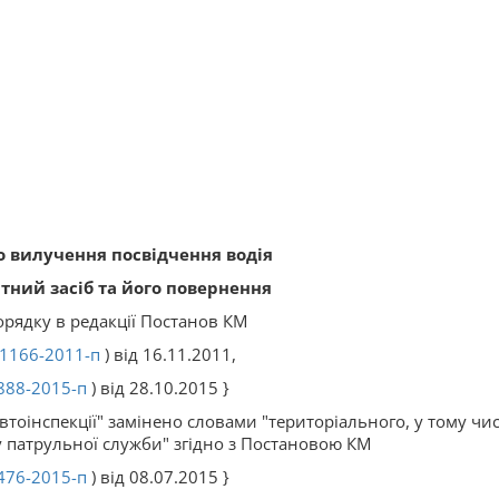
 вилучення посвідчення водія
тний засіб та його повернення
орядку в редакції Постанов КМ
1166-2011-п
) від 16.11.2011,
888-2015-п
) від 28.10.2015 }
автоінспекції" замінено словами "територіального, у тому чис
 патрульної служби" згідно з Постановою КМ
476-2015-п
) від 08.07.2015 }