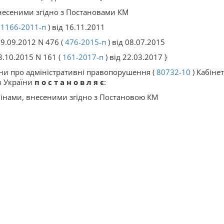
 внесеними згідно з Постановами КМ
(
1166-2011-п
) від 16.11.2011
19.09.2012 N 476 (
476-2015-п
) від 08.07.2015
28.10.2015 N 161 (
161-2017-п
) від 22.03.2017 }
аїни про адміністративні правопорушення (
80732-10
) Кабінет
в України
п о с т а н о в л я є
:
змінами, внесеними згідно з Постановою КМ