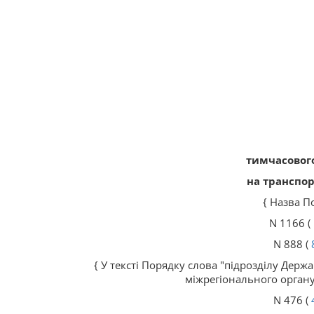
тимчасового
на транспор
{ Назва П
N 1166 (
N 888 (
{ У тексті Порядку слова "підрозділу Держ
міжрегіонального органу
N 476 (