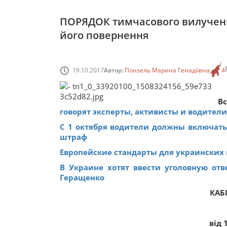
ПОРЯДОК тимчасового вилучення
його повернення
19.10.2017
Автор:
Понзель Марина Генадіївна
4
В
говорят эксперты, активисты и водители
C 1 октября водители должны включать 
штраф
Европейские стандарты для украинских в
В Украине хотят ввести уголовную отв
Геращенко
КАБ
від 