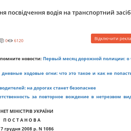
 посвідчення водія на транспортний засіб
Відключити рекл
0
6120
спомните новости:
Первый месяц дорожной полиции: о
дневные ходовые огни: что это такое и как не попаст
одителей: на дорогах станет безопаснее
етственность за повторное вождение в нетрезвом вид
ІНЕТ МІНІСТРІВ УКРАЇНИ
П О С Т А Н О В А
17 грудня 2008 р. N 1086