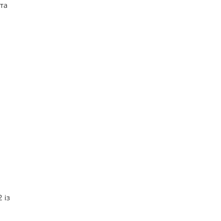
та
 із