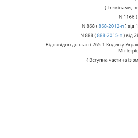
{ Із змінами,
N 1166 
N 868 (
868-2012-п
) від 
N 888 (
888-2015-п
) від 
Відповідно до статті 265-1 Кодексу Укр
Міністрі
{ Вступна частина із 