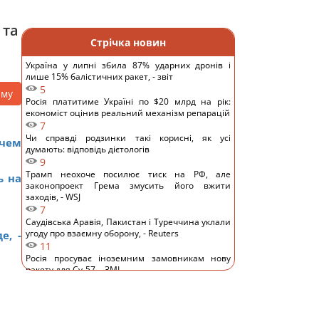
 та
Стрічка новин
Україна у липні збила 87% ударних дронів і
лише 15% балістичних ракет, - звіт
5
аму
Росія платитиме Україні по $20 млрд на рік:
економіст оцінив реальний механізм репарацій
7
Чи справді родзинки такі корисні, як усі
 чем
думають: відповідь дієтологів
9
Трамп неохоче посилює тиск на РФ, але
ь на
законопроект Грема змусить його вжити
заходів, - WSJ
7
Саудівська Аравія, Пакистан і Туреччина уклали
угоду про взаємну оборону, - Reuters
е, -
11
Росія просуває іноземним замовникам нову
ракету для Су-57, - ЗМІ
12
Старий монітор ще рано викидати: як
використати його повторно з користю
10