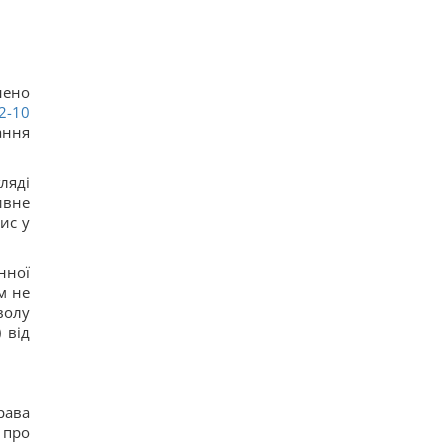
нено
2-10
ання
ляді
ивне
ис у
нної
м не
волу
 від
рава
 про