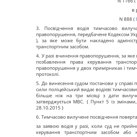
N 1166 (
в 
N 888 (
3. Посвідчення водія тимчасово вилуч
правопорушення, передбачене Кодексом Укр
), за яке може бути накладено адмініс
транспортним засобом.
4. У разі вчинення правопорушення, за яке
позбавлення права керування транспор
правопорушення у двох примірниках і тимч
протоколі.
5. До винесення судом постанови у справі
сили поліцейський видає водієві тимчасов
більше ніж на три місяці з дати вилуч
затверджується МВС. { Пункт 5 із змінам
28.10.2015 }
6. Тимчасово вилучене посвідчення повертає
за заявою водія у разі, коли суд не прий
керування транспортним засобом або 