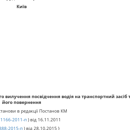
Київ
о вилучення посвідчення водія на транспортний засіб 
його повернення
станови в редакції Постанов КМ
(
1166-2011-п
) від 16.11.2011
888-2015-п
) від 28.10.2015 }