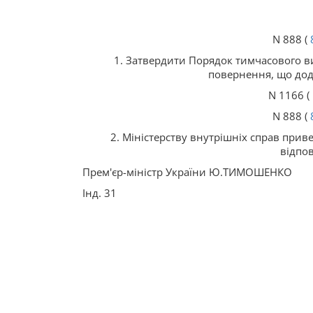
N 888 (
1. Затвердити Порядок тимчасового ви
повернення, що дода
N 1166 (
N 888 (
2. Міністерству внутрішніх справ прив
відпов
Прем'єр-міністр України Ю.ТИМОШЕНКО
Інд. 31