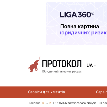
UA
Сервіси для клієнтів
Серві
...
Головна
ПОРЯДОК тимчасового вилучення посв