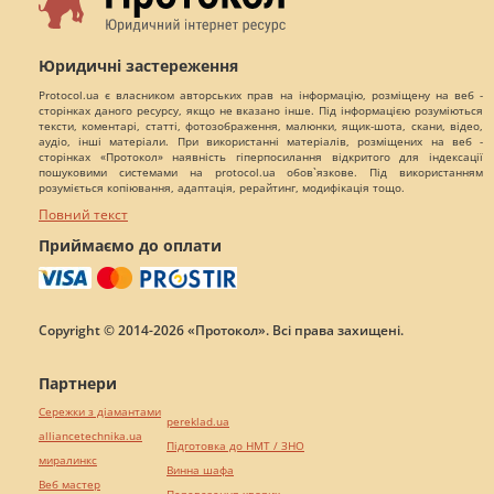
Юридичні застереження
Protocol.ua є власником авторських прав на інформацію, розміщену на веб -
сторінках даного ресурсу, якщо не вказано інше. Під інформацією розуміються
тексти, коментарі, статті, фотозображення, малюнки, ящик-шота, скани, відео,
аудіо, інші матеріали. При використанні матеріалів, розміщених на веб -
сторінках «Протокол» наявність гіперпосилання відкритого для індексації
пошуковими системами на protocol.ua обов`язкове. Під використанням
розуміється копіювання, адаптація, рерайтинг, модифікація тощо.
Повний текст
Приймаємо до оплати
Copyright © 2014-2026 «Протокол». Всі права захищені.
Партнери
Сережки з діамантами
pereklad.ua
alliancetechnika.ua
Підготовка до НМТ / ЗНО
миралинкс
Винна шафа
Веб мастер