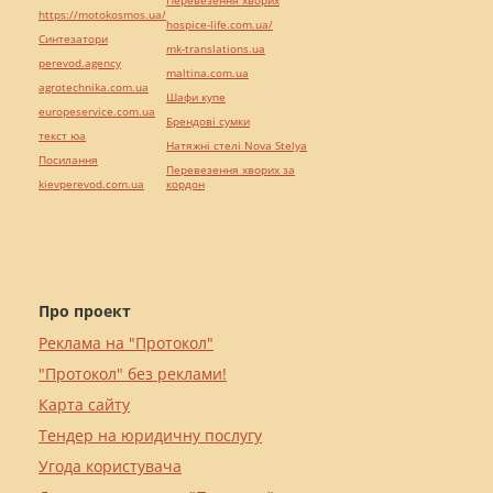
Перевезення хворих
https://motokosmos.ua/
hospice-life.com.ua/
Синтезатори
mk-translations.ua
perevod.agency
maltina.com.ua
agrotechnika.com.ua
Шафи купе
europeservice.com.ua
Брендові сумки
текст юа
Натяжні стелі Nova Stelya
Посилання
Перевезення хворих за
kievperevod.com.ua
кордон
Про проект
Реклама на "Протокол"
"Протокол" без реклами!
Карта сайту
Тендер на юридичну послугу
Угода користувача