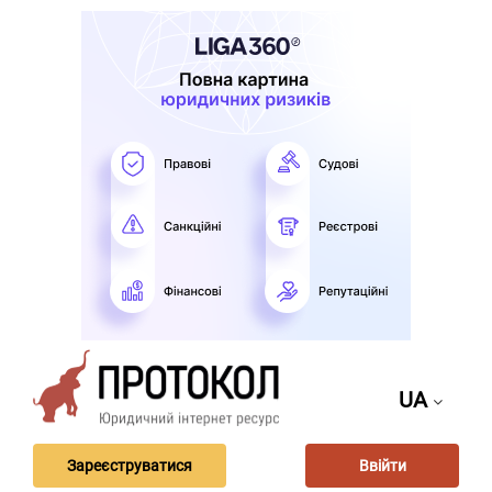
UA
Зареєструватися
Ввійти