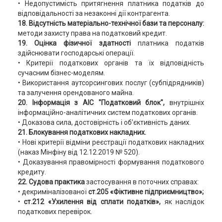
• Недопустимість притягнення платника податків до
відповідальності за незаконні дії контрагента.
18. Відсутність матеріально-технічної бази та персоналу:
методи захисту права на податковий кредит.
19. Оцінка фізичної здатності
платника податків
здійснювати господарські операції.
• Критерії податкових органів та їх відповідність
сучасним бізнес-моделям.
• Використання аутсорсингових послуг (субпідрядників)
та залучення орендованого майна.
20. Інформація з АІС "Податковий блок",
внутрішніх
інформаційно-аналітичних систем податкових органів.
• Доказова сила, достовірність і об’єктивність даних.
21. Блокування податкових накладних.
• Нові критерії відміни реєстрації податкових накладних
(наказ Мінфіну від 12.12.2019 № 520).
• Доказування правомірності формування податкового
кредиту.
22. Судова практика
застосування в поточних справах:
• декриміналізованої
ст.205 «Фіктивне підприємництво»;
•
ст.212 «Ухилення від сплати податків»,
як наслідок
податкових перевірок.