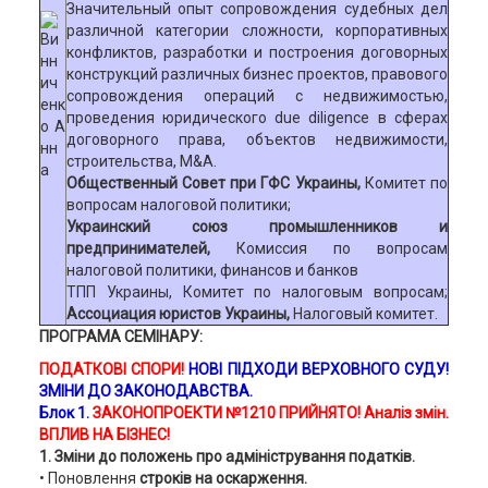
Значительный опыт сопровождения судебных дел
различной категории сложности, корпоративных
конфликтов, разработки и построения договорных
конструкций различных бизнес проектов, правового
сопровождения операций с недвижимостью,
проведения юридического due diligence в сферах
договорного права, объектов недвижимости,
строительства, M&A.
Общественный Совет при ГФС Украины,
Комитет по
вопросам налоговой политики;
Украинский союз промышленников и
предпринимателей,
Комиссия по вопросам
налоговой политики, финансов и банков
ТПП Украины,
Комитет по налоговым вопросам;
Ассоциация юристов Украины,
Налоговый комитет.
ПРОГРАМА СЕМІНАРУ:
ПОДАТКОВІ СПОРИ!
НОВІ ПІДХОДИ ВЕРХОВНОГО СУДУ!
ЗМІНИ ДО ЗАКОНОДАВСТВА.
Блок 1.
ЗАКОНОПРОЕКТИ №1210 ПРИЙНЯТО! Аналіз змін.
ВПЛИВ НА БІЗНЕС!
1. Зміни до положень про адміністрування податків.
• Поновлення
строків на оскарження.