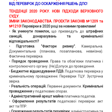
ВІД ПЕРЕВІРОК ДО ОСКАРЖЕННЯ РІШЕНЬ ДПС!
ТЕНДЕНЦІЇ 2020 РОКУ. НОВІ ПІДХОДИ ВЕРХОВНОГО
СУДУ.
ЗМІНИ ЗАКОНОДАВСТВА.
ПРОЕКТИ
ЗАКОНІВ
№1209 та
№1210!
Перевірки в 2020 році за новими правилами!
•
Як уникнути помилок,
що призведуть до
штрафних
санкцій, донарахувань та кримінальної
відповідальності?
•
Підготовка
.
"Фактори ризику".
Камеральна.
Документальна (планова, позапланова, невиїзна).
Фактична перевірка.
•
Порядок проведення.
Права та обов’язки платника і
контролюючого органу. (Не)Допуск до проведення.
•
Бюджетне відшкодування ПДВ.
Податкова перевірка у
кримінальному провадженні. Перевірки ТЦУ. Зустрічна
звірка.
•
Реальність операцій.
Первинні документи.
Кримінальні
провадження
у податкових спорах.
•
Адміністративний арешт майна
платника податків.
•
Оформлення результатів
податкової перевірки: акт
акт та ППР.
•
Оскарження результатів
перевірки:
адміністративна та