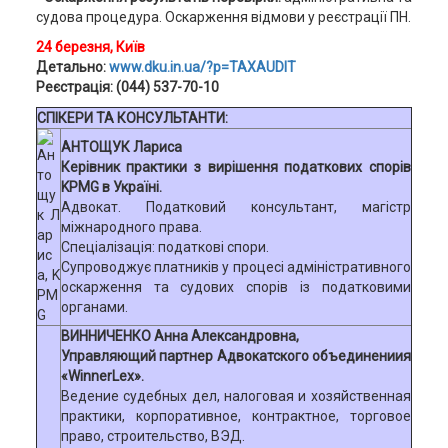
судова процедура. Оскарження відмови у реєстрації ПН.
24 березня, Київ
Детально:
www.dku.in.ua/?p=TAXAUDIT
Реєстрація: (044) 537-70-10
СПІКЕРИ ТА КОНСУЛЬТАНТИ:
АНТОЩУК Лариса
Керівник практики з вирішення податкових спорів
KPMG в Україні.
Адвокат. Податковий консультант, магістр
міжнародного права.
Спеціалізація: податкові спори.
Cупроводжує платників у процесі адміністративного
оскарження та судових спорів із податковими
органами.
ВИННИЧЕНКО Анна Александровна,
Управляющий партнер Адвокатского объединениия
«WinnerLex».
Ведение судебных дел, налоговая и хозяйственная
практики, корпоративное, контрактное, торговое
право, строительство, ВЭД.