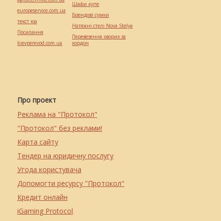
Шафи купе
europeservice.com.ua
Брендові сумки
текст юа
Натяжні стелі Nova Stelya
Посилання
Перевезення хворих за
kievperevod.com.ua
кордон
Про проект
Реклама на "Протокол"
"Протокол" без реклами!
Карта сайту
Тендер на юридичну послугу
Угода користувача
Допомогти ресурсу "Протокол"
Кредит онлайн
iGaming Protocol