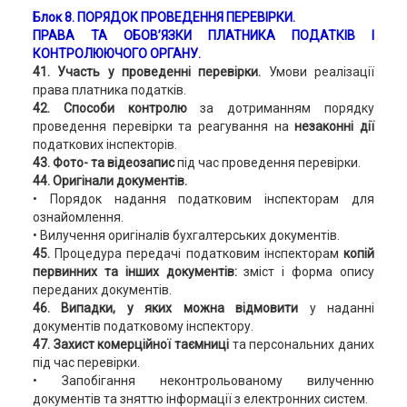
Блок 8. ПОРЯДОК ПРОВЕДЕННЯ ПЕРЕВІРКИ.
ПРАВА ТА ОБОВ’ЯЗКИ ПЛАТНИКА ПОДАТКІВ І
КОНТРОЛЮЮЧОГО ОРГАНУ.
41. Участь у проведенні перевірки.
Умови реалізації
права платника податків.
42. Способи контролю
за дотриманням порядку
проведення перевірки та реагування на
незаконні дії
податкових інспекторів.
43. Фото- та відеозапис
під час проведення перевірки.
44. Оригінали документів.
• Порядок надання податковим інспекторам для
ознайомлення.
• Вилучення оригіналів бухгалтерських документів.
45.
Процедура передачі податковим інспекторам
копій
первинних та інших документів:
зміст і форма опису
переданих документів.
46. Випадки, у яких можна відмовити
у наданні
документів податковому інспектору.
47. Захист комерційної таємниці
та персональних даних
під час перевірки.
• Запобігання неконтрольованому вилученню
документів та зняттю інформації з електронних систем.