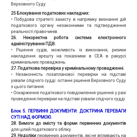
Верховного Суду.
25 Блокування податкових накладних:
• Побудова стратегії захисту в напрямку визнання дій
податкового органу незаконними та підтвердження
реальності правочинів.
26. Некоректна робота система електронного
адміністрування ПДВ:
• Рішення судів, можливість їх виконання, ризики
накладення арешту на показники в СЕА в ракурсі
кримінальних проваджень.
27. Податкова перевірка у кримінальному провадженні.
• Незаконність позапланової перевірки на підставі
ухвали слідчого судді: останні рішення Верховного Суду
з цього питання.
• Оскарження податкового повідомлення-рішення у разі
проведення перевірки на підставі ухвали слідчого судді.
Блок 5
. ПЕРВИННІ ДОКУМЕНТИ: ДОКТРИНА ПЕРЕВАГИ
СУТІ НАД ФОРМОЮ.
28. Вимоги до змісту та форми первинних документів
для цілей податкового обліку.
29. Недоліки
первинних документів, які не впливають на