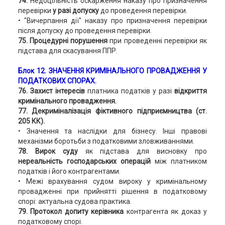
74.
Недоцільність оскарження наказу про призначення
перевірки
у разі допуску
до проведення перевірки.
• "Вичерпання дії" наказу про призначення перевірки
після допуску до проведення перевірки.
75. Процедурні порушення
при проведенні перевірки як
підстава для скасування ППР.
Блок 12
. ЗНАЧЕННЯ КРИМІНАЛЬНОГО ПРОВАДЖЕННЯ У
ПОДАТКОВИХ СПОРАХ.
76. Захист інтересів
платника податків у разі
відкриття
кримінального провадження.
77. Декриміналізація фіктивного підприємництва (ст.
205 КК).
• Значення та наслідки для бізнесу. Інші правові
механізми боротьби з податковими зловживаннями.
78. Вирок суду
як підстава для висновку про
нереальність господарських операцій
між платником
податків і його контрагентами.
• Межі врахування судом вироку у кримінальному
провадженні при прийнятті рішення в податковому
спорі: актуальна судова практика.
79. Протокол допиту керівника
контрагента як доказ у
податковому спорі.