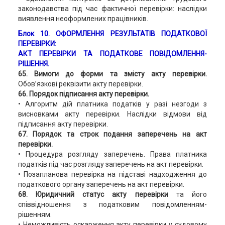
законодавства під час фактичної перевірки: наслідки
виявлення неоформлених працівників.
Блок 10
. ОФОРМЛЕННЯ РЕЗУЛЬТАТІВ ПОДАТКОВОЇ
ПЕРЕВІРКИ:
АКТ ПЕРЕВІРКИ ТА ПОДАТКОВЕ ПОВІДОМЛЕННЯ-
РІШЕННЯ.
65. Вимоги до форми та змісту акту перевірки.
Обов’язкові реквізити акту перевірки.
66. Порядок підписання акту перевірки.
• Алгоритм дій платника податків у разі незгоди з
висновками акту перевірки. Наслідки відмови від
підписання акту перевірки.
67. Порядок та строк подання заперечень на акт
перевірки.
• Процедура розгляду заперечень. Права платника
податків під час розгляду заперечень на акт перевірки.
• Позапланова перевірка на підставі надходження до
податкового органу заперечень на акт перевірки.
68. Юридичний статус акту перевірки
та його
співвідношення з податковим повідомленням-
рішенням.
• Неможливість оскарження акту перевірки у судовому