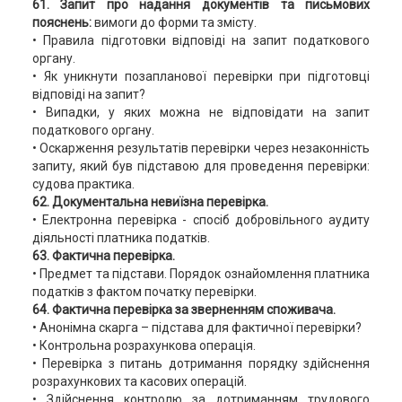
61. Запит про надання документів та письмових
пояснень:
вимоги до форми та змісту.
• Правила підготовки відповіді на запит податкового
органу.
• Як уникнути позапланової перевірки при підготовці
відповіді на запит?
• Випадки, у яких можна не відповідати на запит
податкового органу.
• Оскарження результатів перевірки через незаконність
запиту, який був підставою для проведення перевірки:
судова практика.
62. Документальна невиїзна перевірка.
• Електронна перевірка - спосіб добровільного аудиту
діяльності платника податків.
63. Фактична перевірка.
• Предмет та підстави. Порядок ознайомлення платника
податків з фактом початку перевірки.
64. Фактична перевірка за зверненням споживача.
• Анонімна скарга – підстава для фактичної перевірки?
• Контрольна розрахункова операція.
• Перевірка з питань дотримання порядку здійснення
розрахункових та касових операцій.
• Здійснення контролю за дотриманням трудового