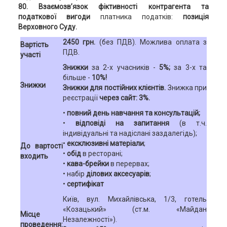
80. Взаємозв’язок фіктивності контрагента та
податкової вигоди
платника податків:
позиція
Верховного Суду.
2450 грн.
(без ПДВ). Можлива оплата з
Вартість
ПДВ.
участі
Знижки
за 2-х учасників -
5%;
за 3-х та
більше -
10%!
Знижки
Знижки для постійних клієнтів.
Знижка при
реєстрації
через сайт: 3%.
•
повний день навчання та консультацій;
•
відповіді на запитання
(в т.ч.
індивідуальні та надіслані заздалегідь);
•
ексклюзивні матеріали
;
До вартості
•
обід
в ресторані;
входить
•
кава-брейки
в перервах;
• набір
ділових аксесуарів
;
•
сертифікат
Київ, вул. Михайлівська, 1/3, готель
«Козацький» (ст.м. «Майдан
Місце
Незалежності»).
проведення: