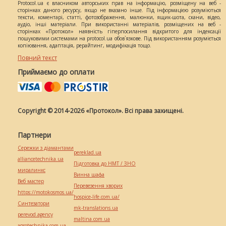
Protocol.ua є власником авторських прав на інформацію, розміщену на веб -
сторінках даного ресурсу, якщо не вказано інше. Під інформацією розуміються
тексти, коментарі, статті, фотозображення, малюнки, ящик-шота, скани, відео,
аудіо, інші матеріали. При використанні матеріалів, розміщених на веб -
сторінках «Протокол» наявність гіперпосилання відкритого для індексації
пошуковими системами на protocol.ua обов`язкове. Під використанням розуміється
копіювання, адаптація, рерайтинг, модифікація тощо.
Повний текст
Приймаємо до оплати
Copyright © 2014-2026 «Протокол». Всі права захищені.
Партнери
Сережки з діамантами
pereklad.ua
alliancetechnika.ua
Підготовка до НМТ / ЗНО
миралинкс
Винна шафа
Веб мастер
Перевезення хворих
https://motokosmos.ua/
hospice-life.com.ua/
Синтезатори
mk-translations.ua
perevod.agency
maltina.com.ua
agrotechnika.com.ua