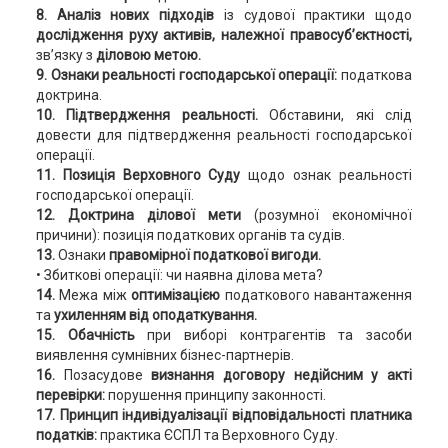
8. Аналіз нових підходів
із судової практики щодо
дослідження руху активів, належної правосуб’єктності,
зв’язку з
діловою метою.
9. Ознаки реальності господарської операції:
податкова
доктрина.
10. Підтвердження реальності.
Обставини, які слід
довести для підтвердження реальності господарської
операції.
11. Позиція Верховного Суду
щодо ознак реальності
господарської операції.
12. Доктрина ділової мети
(розумної економічної
причини): позиція податкових органів та судів.
13.
Ознаки
правомірної податкової вигоди.
• Збиткові операції: чи наявна ділова мета?
14.
Межа між
оптимізацією
податкового навантаження
та
ухиленням від оподаткування.
15. Обачність
при виборі контрагентів та засоби
виявлення сумнівних бізнес-партнерів.
16.
Позасудове
визнання договору недійсним у акті
перевірки:
порушення принципу законності.
17. Принцип індивідуалізації відповідальності платника
податків:
практика ЄСПЛ та Верховного Суду.