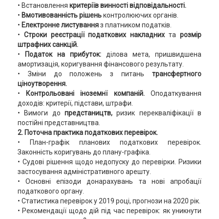
• Встановлення
критеріїв винності відповідальності.
•
Вмотивованність рішень
контролюючих органів.
•
Електронне листування
з платником податків.
•
Строки реєстрації податкових накладних
та
розмір
штрафних санкцій.
•
Податок на прибуток:
ділова мета, пришвидшена
амортизація, коригування фінансового результату.
• Зміни до положень з питань
трансфертного
ціноутворення.
•
Контрольовані іноземнї компаній.
Оподаткування
доходів: критерії, підстави, штрафи.
• Вимоги до
предстаництв,
ризик перекваліфікації в
постійні представництва.
2. Поточна практика податкових перевірок.
• План-графік планових податкових перевірок.
Законність коригувань до плану-графіка.
• Судові рішення щодо недопуску до перевірки. Ризики
застосування адміністративного арешту.
• Основні епізоди донарахувань та нові апробації
податкового органу.
• Статистика перевірок у 2019 році, прогнози на 2020 рік.
• Рекомендації щодо дій під час перевірок: як уникнути