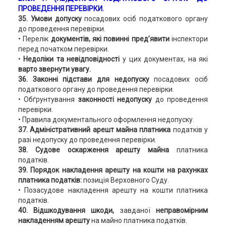
ПРОВЕДЕННЯ ПЕРЕВІРКИ.
35. Умови допуску
посадових осіб податкового органу
до проведення перевірки.
• Перелік
документів, які повинні пред’явити
інспектори
перед початком перевірки.
•
Недоліки та невідповідності
у цих документах, на які
варто звернути увагу.
36. Законні підстави для недопуску
посадових осіб
податкового органу до проведення перевірки.
• Обґрунтування
законності недопуску
до проведення
перевірки.
• Правила документального оформлення недопуску.
37. Адміністративний арешт майна платника
податків у
разі недопуску до проведення перевірки.
38. Судове оскарження арешту майна
платника
податків.
39. Порядок накладення арешту на кошти на рахунках
платника податків:
позиція Верховного Суду.
• Позасудове накладення арешту на кошти платника
податків.
40. Відшкодування шкоди,
завданої
неправомірним
накладенням арешту
на майно платника податків.