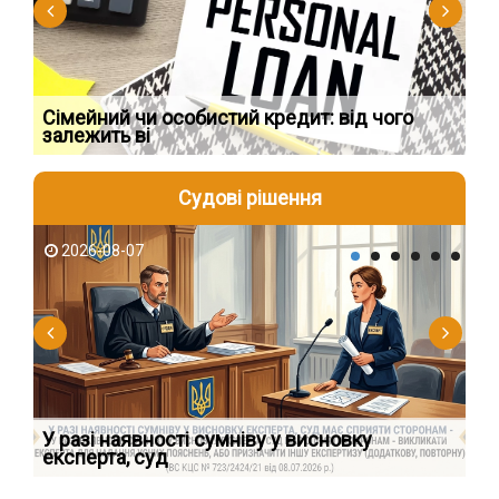
Сімейний чи особистий кредит: від чого
Пр
залежить ві
по
Судові рішення
2026-08-07
2
У разі наявності сумніву у висновку
Як
експерта, суд
вк