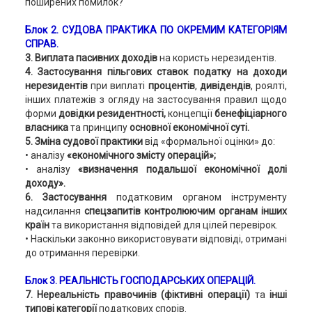
поширених помилок?
Блок 2. СУДОВА ПРАКТИКА ПО ОКРЕМИМ КАТЕГОРІЯМ
СПРАВ.
3. Виплата пасивних доходів
на користь нерезидентів.
4. Застосування пільгових ставок податку на доходи
нерезидентів
при виплаті
процентів
,
дивідендів
, роялті,
інших платежів з огляду на застосування правил щодо
форми
довідки резидентності,
концепції
бенефіціарного
власника
та принципу
основної економічної суті.
5. Зміна судової практики
від «формальної оцінки» до:
• аналізу
«економічного змісту операцій»;
• аналізу
«визначення подальшої економічної долі
доходу».
6. Застосування
податковим органом інструменту
надсилання
спецзапитів контролюючим органам інших
країн
та використання відповідей для цілей перевірок.
• Наскільки законно використовувати відповіді, отримані
до отримання перевірки.
Блок 3.
РЕАЛЬНІСТЬ ГОСПОДАРСЬКИХ ОПЕРАЦІЙ.
7. Нереальність правочинів (фіктивні операції)
та
інші
типові категорії
податкових спорів.