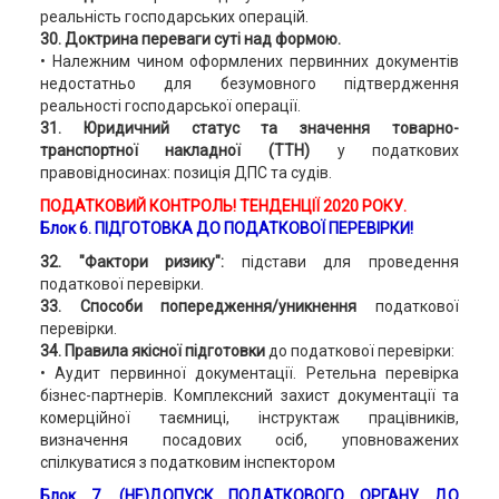
реальність господарських операцій.
30. Доктрина переваги суті над формою.
• Належним чином оформлених первинних документів
недостатньо для безумовного підтвердження
реальності господарської операції.
31. Юридичний статус та значення товарно-
транспортної накладної (ТТН)
у податкових
правовідносинах: позиція ДПС та судів.
ПОДАТКОВИЙ КОНТРОЛЬ! ТЕНДЕНЦІЇ 2020 РОКУ.
Блок 6. ПІДГОТОВКА ДО ПОДАТКОВОЇ ПЕРЕВІРКИ
!
32. "Фактори ризику":
підстави для проведення
податкової перевірки.
33. Способи попередження/уникнення
податкової
перевірки.
34. Правила якісної підготовки
до податкової перевірки:
• Аудит первинної документації. Ретельна перевірка
бізнес-партнерів. Комплексний захист документації та
комерційної таємниці, інструктаж працівників,
визначення посадових осіб, уповноважених
спілкуватися з податковим інспектором
Блок 7. (НЕ)ДОПУСК ПОДАТКОВОГО ОРГАНУ ДО