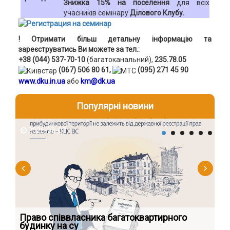
Знижка 15% на поселення
для всіх
учасників семінару
Ділового Клубу.
! Отримати більш детальну інформацію та
зареєструватись Ви можете за тел.:
+38 (044) 537-70-10
(багатоканальний),
235.78.05
(067) 506 80 61,
(095) 271 45 90
www.dku.in.ua
або
km@dk.ua
Популярні новини
2026-08-07
2
к
Право співвласника багатоквартирного
Як
будинку на су
шк