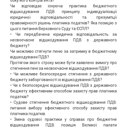
боку його контрагента?
Чи відповідає існуюча практика бюджетного
відшкодування ПДВ принципу індивідуалізації
юридичної відповідальності та презумпції
правомірності рішень платника податків? Яка позицію з
цього питання Верховного Суду та ЄСПЛ?
• Чи передбачена юридична відповідальність за
несвоєчасне відшкодування ПДВ з державного
бюджету?
Чи можливо стягнути пеню за затримку в бюджетному
відшкодуванні ПДВ?
Протягом якого строку може бути заявлено вимогу про
стягнення пені за несвоєчасне відшкодування ПДВ?
• Чи можливе безпосереднє стягнення з державного
бюджету заборгованості із відшкодування ПДВ?
• Чи є безпосереднє відшкодування ПДВ з державного
бюджету ефективним способом захисту прав платника
податків?
• Судове стягнення бюджетного відшкодування ПДВ:
питання вибору ефективного способу захисту прав
платника податків.
• Зміна судової практики у справах про бюджетне
відшкодування ПДВ: позиція Великої палати