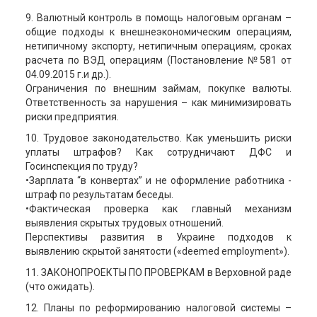
9. Валютный контроль в помощь налоговым органам –
общие подходы к внешнеэкономическим операциям,
нетипичному экспорту, нетипичным операциям, сроках
расчета по ВЭД операциям (Постановление №581 от
04.09.2015 г.и др.).
Ограничения по внешним займам, покупке валюты.
Ответственность за нарушения – как минимизировать
риски предприятия.
10. Трудовое законодательство. Как уменьшить риски
уплаты штрафов? Как сотрудничают ДФС и
Госинспекция по труду?
•Зарплата “в конвертах” и не оформление работника -
штраф по результатам беседы.
•Фактическая проверка как главный механизм
выявления скрытых трудовых отношений.
Перспективы развития в Украине подходов к
выявлению скрытой занятости («deemed employment»).
11. ЗАКОНОПРОЕКТЫ ПО ПРОВЕРКАМ в Верховной раде
(что ожидать).
12. Планы по реформированию налоговой системы –