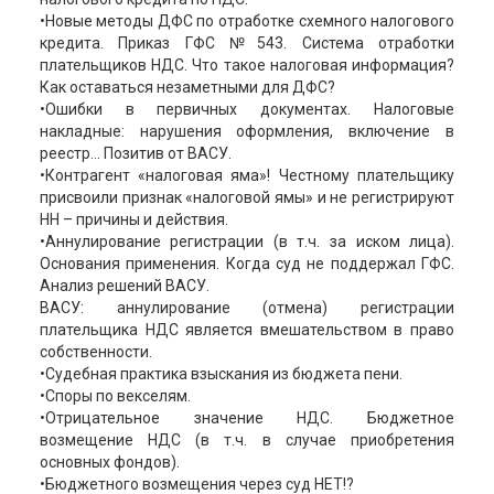
•Новые методы ДФС по отработке схемного налогового
кредита. Приказ ГФС №543. Система отработки
плательщиков НДС. Что такое налоговая информация?
Как оставаться незаметными для ДФС?
•Ошибки в первичных документах. Налоговые
накладные: нарушения оформления, включение в
реестр... Позитив от ВАСУ.
•Контрагент «налоговая яма»! Честному плательщику
присвоили признак «налоговой ямы» и не регистрируют
НН – причины и действия.
•Аннулирование регистрации (в т.ч. за иском лица).
Основания применения. Когда суд не поддержал ГФС.
Анализ решений ВАСУ.
ВАСУ: аннулирование (отмена) регистрации
плательщика НДС является вмешательством в право
собственности.
•Судебная практика взыскания из бюджета пени.
•Споры по векселям.
•Отрицательное значение НДС. Бюджетное
возмещение НДС (в т.ч. в случае приобретения
основных фондов).
•Бюджетного возмещения через суд НЕТ!?