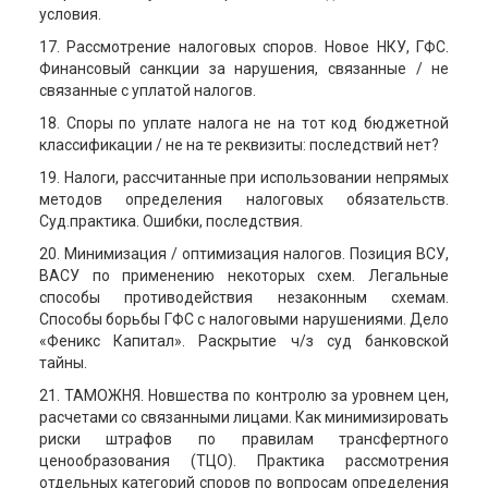
условия.
17. Рассмотрение налоговых споров. Новое НКУ, ГФС.
Финансовый санкции за нарушения, связанные / не
связанные с уплатой налогов.
18. Споры по уплате налога не на тот код бюджетной
классификации / не на те реквизиты: последствий нет?
19. Налоги, рассчитанные при использовании непрямых
методов определения налоговых обязательств.
Суд.практика. Ошибки, последствия.
20. Минимизация / оптимизация налогов. Позиция ВСУ,
ВАСУ по применению некоторых схем. Легальные
способы противодействия незаконным схемам.
Способы борьбы ГФС с налоговыми нарушениями. Дело
«Феникс Капитал». Раскрытие ч/з суд банковской
тайны.
21. ТАМОЖНЯ. Новшества по контролю за уровнем цен,
расчетами со связанными лицами. Как минимизировать
риски штрафов по правилам трансфертного
ценообразования (ТЦО). Практика рассмотрения
отдельных категорий споров по вопросам определения