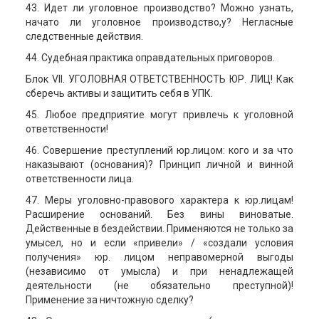
43. Идет ли уголовное производство? Можно узнать,
начато ли уголовное производство,у? Негласные
следственные действия.
44. Судебная практика оправдательных приговоров.
Блок VІІ. УГОЛОВНАЯ ОТВЕТСТВЕННОСТЬ ЮР. ЛИЦ! Как
сберечь активы и защитить себя в УПК.
45. Любое предприятие могут привлечь к уголовной
ответственности!
46. Совершение преступлений юр.лицом: кого и за что
наказывают (основания)? Принцип личной и винной
ответственности лица.
47. Меры уголовно-правового характера к юр.лицам!
Расширение оснований. Без вины виноватые.
Действенные в бездействии. Применяются не только за
умысел, но и если «привели» / «создали условия
получения» юр. лицом неправомерной выгоды
(независимо от умысла) и при ненадлежащей
деятельности (не обязательно преступной)!
Применение за ничтожную сделку?