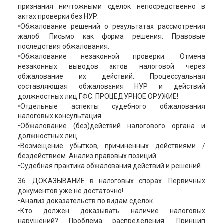
признания ничтожными сделок непосредственно в
актах проверки без НУР.
•Обжалование решений о результатах рассмотрения
жалоб. Письмо как форма решения. Правовые
последствия обжалования.
•Обжалование незаконной проверки. Отмена
незаконных выводов актов налоговой через
обжалование их действий. Процессуальная
составляющая обжалования НУР и действий
должностных лиц ГФС. ПРОЦЕДУРНОЕ ОРУЖИЕ!
•Отдельные аспекты судебного обжалования
налоговых консультация.
•Обжалование (без)действий налогового органа и
должностных лиц.
•Возмещение убытков, причиненных действиями /
бездействием. Анализ правовых позиций.
•Судебная практика обжалования действий и решений.
36. ДОКАЗЫВАНИЕ в налоговых спорах. Первичных
документов уже не достаточно!
•Анализ доказательств по видам сделок.
•Кто должен доказывать наличие налоговых
нарушений? Проблема распределения. Принцип