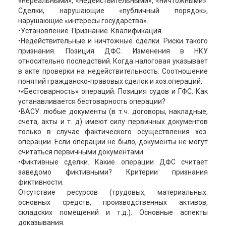
«нереальными», «недействительными», «ничтожными».
Сделки, нарушающие «публичный порядок»,
нарушающие «интересы государства».
•Установление. Признание. Квалификация.
•Недействительные и ничтожные сделки. Риски такого
признания. Позиция ДФС. Изменения в НКУ
относительно последствий. Когда налоговая указывает
в акте проверки на недействительность. Соотношение
понятий гражданско-правовых сделок и хоз.операций.
•«Бестоварность» операций. Позиция судов и ГФС. Как
устанавливается бестоварность операции?
•ВАСУ: любые документы (в т.ч. договоры, накладные,
счета, акты и т. д) имеют силу первичных документов
только в случае фактического осуществления хоз.
операции. Если операции не было, документы не могут
считаться первичными документами.
•Фиктивные сделки. Какие операции ДФС считает
заведомо фиктивными? Критерии признания
фиктивности.
Отсутствие ресурсов (трудовых, материальных:
основных средств, производственных активов,
складских помещений и т.д.). Основные аспекты
доказывания.