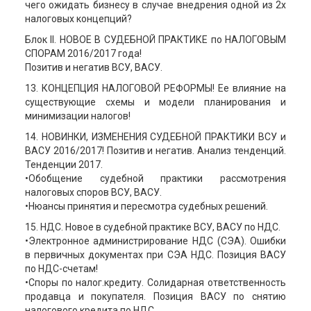
чего ожидать бизнесу в случае внедрения одной из 2х
налоговых концепций?
Блок ІІ. НОВОЕ В СУДЕБНОЙ ПРАКТИКЕ по НАЛОГОВЫМ
СПОРАМ 2016/2017 года!
Позитив и негатив ВСУ, ВАСУ.
13. КОНЦЕПЦИЯ НАЛОГОВОЙ РЕФОРМЫ! Ее влияние на
существующие схемы и модели планирования и
минимизации налогов!
14. НОВИНКИ, ИЗМЕНЕНИЯ СУДЕБНОЙ ПРАКТИКИ ВСУ и
ВАСУ 2016/2017! Позитив и негатив. Анализ тенденций.
Тенденции 2017.
•Обобщение судебной практики рассмотрения
налоговых споров ВСУ, ВАСУ.
•Нюансы принятия и пересмотра судебных решений.
15. НДС. Новое в судебной практике ВСУ, ВАСУ по НДС.
•Электронное администрирование НДС (СЭА). Ошибки
в первичных документах при СЭА НДС. Позиция ВАСУ
по НДС-счетам!
•Споры по налог.кредиту. Солидарная ответственность
продавца и покупателя. Позиция ВАСУ по снятию
налогового кредита по НДС.