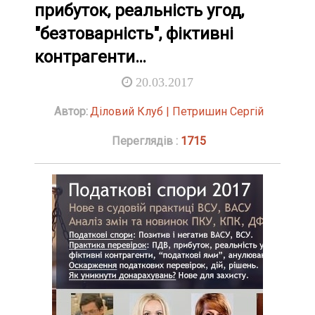
прибуток, реальність угод,
"безтоварність", фіктивні
контрагенти…
20.03.2017
Автор:
Діловий Клуб | Петришин Сергій
Переглядів :
1715