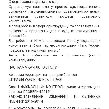
Спеціалізація: податкові спори.
Cупроводжує платників у процесі адміністративного
оскарження та судових спорів із податковими органами.
Займається розвитком професії податкового
консультанта.
Досвід роботи в сфері юриспруденції та оподаткування,
включаючи представництво в суді, консультування -
більше 10р
До роботи в КПМГ, очолювала Палату податкових
консультантів, була партнером юр.фірми «Такс Терра»,
працювала в іншій компанії Big4.
Автор 450 публікацій на проф.тематику (статті,
коментарі, книги).
ПРОГРАМА КРУГЛОГО СТОЛУ:
Во время моратория на проверки бизнеса
ШТРАФЫ УВЕЛИЧИЛИСЬ в 5 РАЗ!
Блок І. ФИСКАЛЬНЫЙ КОНТРОЛЬ: риски и угрозы для
бизнеса. ПРОВЕРКИ 2017!
ЗАКОНОДАТЕЛЬНЫЕ ИЗМЕНЕНИЯ И СУДЕБНЫЕ
НОВИНКИ 2016/2017!
1. МОРАТОРИЙ НА ПРОВЕРКИ в 2017. Налоговые и