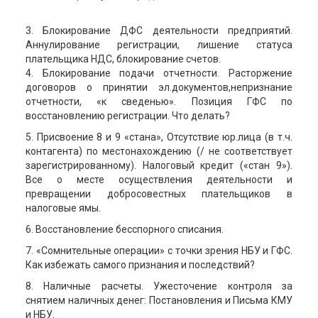
3. Блокирование ДФС деятельности предприятий.
Аннулирование регистрации, лишение статуса
плательщика НДС, блокирование счетов.
4. Блокирование подачи отчетности. Расторжение
договоров о принятии эл.документов,непризнание
отчетности, «к сведенью». Позиция ГФС по
восстановлению регистрации. Что делать?
5. Присвоение 8 и 9 «стана», Отсутствие юр.лица (в т.ч.
контагента) по местонахождению (/ не соответствует
зарегистрированному). Налоговый кредит («стан 9»).
Все о месте осуществления деятельности и
превращении добросовестных плательщиков в
налоговые ямы.
6. Восстановление бесспорного списания.
7. «Сомнительные операции» с точки зрения НБУ и ГФС.
Как избежать самого признания и последствий?
8. Наличные расчеты. Ужесточение контроля за
снятием наличных денег: Постановления и Письма КМУ
и НБУ.