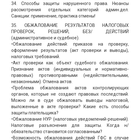
34. Способы защиты нарушенного права. Нюансы
рассмотрения отдельных категорий админ.дел.
Санкции: применение, практика отмены!
35. ОБЖАЛОВАНИЕ РЕЗУЛЬТАТОВ НАЛОГОВЫХ
ПРОВЕРОК, РЕШЕНИЙ, БЕЗ/ ДЕЙСТВИЙ
(административное и судебное).
•Обжалование действий: приказов на проверку,
оформление результатов (акт проверки и выводы),
налоговых требований.
•Акт проверки как объект судебного обжалования.
Признание актов (индивидуальных и нормативно-
правовых) противоправными (недействительными,
незаконными). Отмена актов.
•Проблема обжалования актов контролирующих
органов, которые не создают правовых последствий.
Можно ли в суде обжаловать выводы налоговой,
выложенные в акте проверки? Какие есть способы
защиты плательщика?
•Обжалование НУР (налоговых уведомлений-решений).
Налоговые разъяснения для защиты. Когда н/
обязательство становится согласованным?
•Возможность обжалования действий ГФС в случае