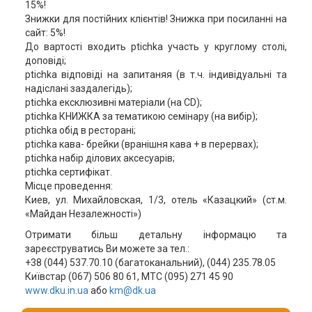
15%!
Знижки для постійних клієнтів! Знижка при посиланні на
сайт: 5%!
До вартості входить ptichka участь у круглому столі,
доповіді;
ptichka відповіді на запитаняя (в т.ч. індивідуальні та
надіслані заздалегідь);
ptichka ексклюзивні матеріали (на CD);
ptichka КНИЖКА за тематикою семінару (на вибір);
ptichka обід в ресторані;
ptichka кава- брейки (вранішня кава + в перервах);
ptichka набір ділових аксесуарів;
ptichka сертифікат.
Місце проведення:
Киев, ул. Михайловская, 1/3, отель «Казацкий» (ст.м.
«Майдан Незалежності»)
Отримати більш детальну інформацю та
зареєструватись Ви можете за тел.:
+38 (044) 537.70.10 (багатоканальний), (044) 235.78.05
Київстар (067) 506 80 61, МТС (095) 271 45 90
www.dku.in.ua
або
km@dk.ua