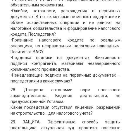
обязательным реквизитам.
•Ошибки, неточности, расхождения в первичных
документах. В т.ч. те, которые не меняют содержание и
объем хозяйственных операций и не влияют на
налоговые обязательства и формирование налогового
кредита. Последствия?
•Признание налогового кредита по реальным
операциям, но неправильным налоговым накладным.
Позитив от ВАСУ!
•Подделка подписи на документах. Фиктивность
подписи контрагента, материалы незавершенного
криминального производства.
•Ненадлежащие подписи на первичных документах –
последствия и в каких случаях?
28. Доктрина автономии норм налогового
законодательства. Ведение деятельности, не
предусмотренной Уставом.
Какие последствия отсутствия лицензий, разрешений
на строительство... для налогового учета?
29. ЗАЩИТА. Эффективные способы защиты
плательщика: актуальная суд. практика, полезные