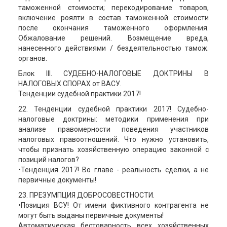
таможенной стоимости; перекодирование товаров,
включение роялти в состав таможенной стоимости
после окончания таможенного оформления.
Обжалование решений. Возмещение вреда,
нанесенного действиями / бездеятельностью тамож.
органов.
Блок ІІІ. СУДЕБНО-НАЛОГОВЫЕ ДОКТРИНЫ В
НАЛОГОВЫХ СПОРАХ от ВАСУ.
Тенденции судебной практики 2017!
22. Тенденции судебной практики 2017! Судебно-
налоговые доктрины: методики применения при
анализе правомерности поведения участников
налоговых правоотношений. Что нужно установить,
чтобы признать хозяйственную операцию законной с
позиций налогов?
•Тенденция 2017! Во главе - реальность сделки, а не
первичные документы!
23. ПРЕЗУМПЦИЯ ДОБРОСОВЕСТНОСТИ.
•Позиция ВСУ! От имени фиктивного контрагента не
могут быть выданы первичные документы!
Автоматическая бестоварность всех хозяйственных