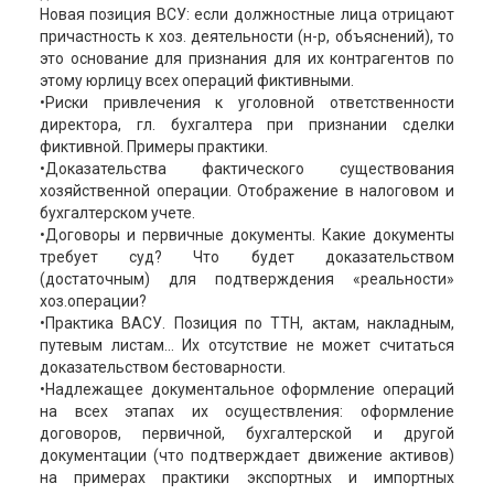
Новая позиция ВСУ: если должностные лица отрицают
причастность к хоз. деятельности (н-р, объяснений), то
это основание для признания для их контрагентов по
этому юрлицу всех операций фиктивными.
•Риски привлечения к уголовной ответственности
директора, гл. бухгалтера при признании сделки
фиктивной. Примеры практики.
•Доказательства фактического существования
хозяйственной операции. Отображение в налоговом и
бухгалтерском учете.
•Договоры и первичные документы. Какие документы
требует суд? Что будет доказательством
(достаточным) для подтверждения «реальности»
хоз.операции?
•Практика ВАСУ. Позиция по ТТН, актам, накладным,
путевым листам… Их отсутствие не может считаться
доказательством бестоварности.
•Надлежащее документальное оформление операций
на всех этапах их осуществления: оформление
договоров, первичной, бухгалтерской и другой
документации (что подтверждает движение активов)
на примерах практики экспортных и импортных