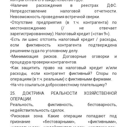
•Наличие расхождения в реестрах ДФС.
Непредоставление налоговой отчетности.
Невозможность проведения встречной сверки.
•Отсутствие предприятия (в т.ч. контрагента) по
местонахождению (/ не отвечает
зарегистрированному). Налоговый кредит («стан 9»).
•Есть ли шанс отстоять налоговый кредит / расходы,
если фиктивность контрагента подтверждена
решением суда по уголовному делу.
•Минимизация рисков. Договорные оговорки и
процедура проверки контрагентов.
•Как защитить право на налоговый кредит и/или
расходы, если контрагент фиктивный? Споры по
операциям (в т.ч. реальным) с фиктивными фирмами.
•На что ссылаться добросовестному плательщику?
25. ДОКТРИНА РЕАЛЬНОСТИ ХОЗЯЙСТВЕННОЙ
ОПЕРАЦИИ.
Реальность, фиктивность, бестоварность,
недействительность сделок.
•Рисковая зона. Какие операции попадают под
признание «бестоварными», «фиктивными»,