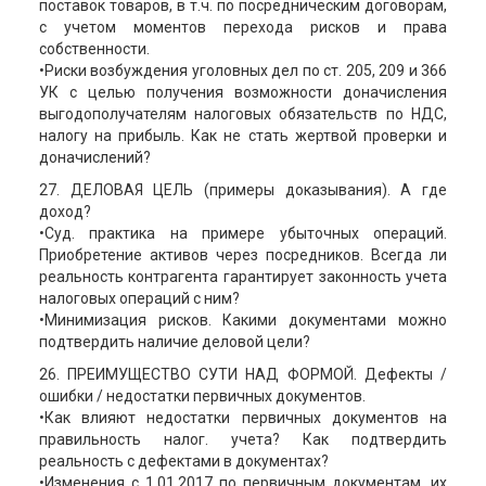
поставок товаров, в т.ч. по посредническим договорам,
с учетом моментов перехода рисков и права
собственности.
•Риски возбуждения уголовных дел по ст. 205, 209 и 366
УК с целью получения возможности доначисления
выгодополучателям налоговых обязательств по НДС,
налогу на прибыль. Как не стать жертвой проверки и
доначислений?
27. ДЕЛОВАЯ ЦЕЛЬ (примеры доказывания). А где
доход?
•Суд. практика на примере убыточных операций.
Приобретение активов через посредников. Всегда ли
реальность контрагента гарантирует законность учета
налоговых операций с ним?
•Минимизация рисков. Какими документами можно
подтвердить наличие деловой цели?
26. ПРЕИМУЩЕСТВО СУТИ НАД ФОРМОЙ. Дефекты /
ошибки / недостатки первичных документов.
•Как влияют недостатки первичных документов на
правильность налог. учета? Как подтвердить
реальность с дефектами в документах?
•Изменения с 1.01.2017 по первичным документам, их