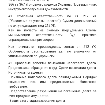
366 та 367 Уголовного кодекса Украины. Проверки – как
инструмент получения доказательств.
41. Уголовная ответственность по ст. 212 УК
("Уклонение от уплаты налогов"). Сумма доначислений
по акту подпадает под 212 УК.
Как не попасть на скамью подсудимых? Схемы
минимизации ответственности. Суд. практика
оправдательных приговоров.
Как начинаются производства, состав ст. 212 УК.
Особенности расследования дел по уклонения от
уплаты налогов по-украински.
42. Правовые аспекты взыскания налогового долга.
Предпосылки обращения в суд. Сроки взыскания долга.
Источники погашения.
•Признание налогового долга безнадежным. Порядок
взыскания: иск или представления. Налоговое
требование.
•Предоставление разрешения на погашение долга за
счет продажи имущества.
•Защита на стадии взыскания долга.