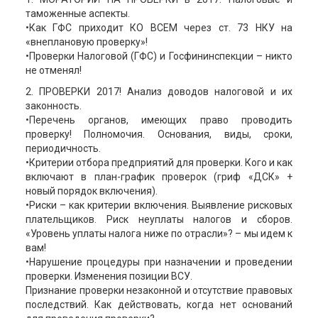
таможенные аспекты.
•Как ГФС приходит КО ВСЕМ через ст. 73 НКУ на
«внеплановую проверку»!
•Проверки Налоговой (ГФС) и Госфининспекции – никто
не отменял!
2. ПРОВЕРКИ 2017! Анализ доводов налоговой и их
законность.
•Перечень органов, имеющих право проводить
проверку! Полномочия. Основания, виды, сроки,
периодичность.
•Критерии отбора предприятий для проверки. Кого и как
включают в план-график проверок (гриф «ДСК» +
новый порядок включения).
•Риски – как критерии включения. Выявление рисковых
плательщиков. Риск неуплаты налогов и сборов.
«Уровень уплаты налога ниже по отрасли»? – мы идем к
вам!
•Нарушение процедуры при назначении и проведении
проверки. Изменения позиции ВСУ.
Признание проверки незаконной и отсутствие правовых
последствий. Как действовать, когда нет оснований