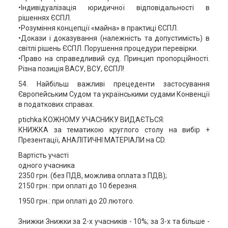
•Індивідуалізація юридичної відповідальності в
рішеннях ЄСПЛ.
•Розуміння концепції «майна» в практиці ЄСПЛ.
•Докази і доказування (належність та допустимість) в
світлі рішень ЄСПЛ. Порушення процедури перевірки.
•Право на справедливий суд. Принцип пропорційності.
Різна позиція ВАСУ, ВСУ, ЄСПЛ!
54. Найбільш важливі прецеденти застосування
Європейським Судом та українськими судами Конвенції
в податкових справах.
ptichka КОЖНОМУ УЧАСНИКУ ВИДАЄТЬСЯ:
КНИЖКА за тематикою круглого столу на вибір +
Презентації, АНАЛІТИЧНІ МАТЕРІАЛИ на CD.
Вартість участі
одного учасника
2350 грн. (без ПДВ, можлива оплата з ПДВ);
2150 грн.: при оплаті до 10 березня.
1950 грн.: при оплаті до 20 лютого.
Знижки Знижки за 2-х учасників - 10%; за 3-х та більше -