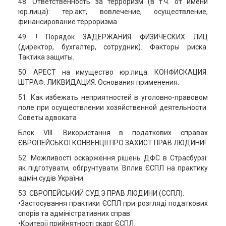
48. Ответственность за терроризм (в т.ч. от имени
юр.лица): тер.акт, вовлечение, осуществление,
финансирование терроризма.
49. ! Порядок ЗАДЕРЖАНИЯ ФИЗИЧЕСКИХ ЛИЦ
(директор, бухгалтер, сотрудник). Факторы риска.
Тактика защиты.
50. АРЕСТ на имущество юр.лица. КОНФИСКАЦИЯ.
ШТРАФ. ЛИКВИДАЦИЯ. Основания применения.
51. Как избежать неприятностей в уголовно-правовом
поле при осуществлении хозяйственной деятельности.
Советы адвоката
Блок VІІІ. Використання в податкових справах
ЄВРОПЕЙСЬКОЇ КОНВЕНЦІЇ ПРО ЗАХИСТ ПРАВ ЛЮДИНИ!
52. Можливості оскарження рішень ДФС в Страсбурзі:
як підготувати, обґрунтувати. Вплив ЄСПЛ на практику
адмін.судів України.
53. ЄВРОПЕЙСЬКИЙ СУД З ПРАВ ЛЮДИНИ (ЄСПЛ).
•Застосування практики ЄСПЛ при розгляді податкових
спорів та адміністративних справ.
•Критерії прийнятності скарг ЄСПЛ.