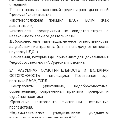
операций!
Т.е., нет права на налоговый кредит и расходы по всей
"цепочке" контрагентов!
•Противоположная позиция ВАСУ, ЕСПЧ! (Как
защититься?)
Фиктивность предприятия не свидетельствует о
незаконности всей его деятельности.
Добросовестный плательщик не несет ответственность
за действия контрагента (в т.ч. неподачу отчетности,
неуплату НДС…).
•Основания, которые ГФС применяет для доказывания
"недобросовестности". Судебная практика.
24. РАЗУМНАЯ ОСМОТРИТЕЛЬНОСТЬ И ДОЛЖНАЯ
ОСТОРОЖНОСТЬ плательщика. Позитивная суд.
практика ВАСУ, ЕСПЛ.
•Контрагенты (фиктивные, недобросовестные,
сомнительные): современная практика проверок и
судебная практика.
•Признание контрагента фиктивным: негативные
последствия.
•Недействительные учредительные документы
контрагента и его свидетельство НДС.