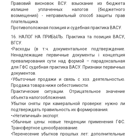
Правовий висновок ВСУ: взыскание из бюджета
излишне уплаченных налогов (бюджетного
возмещения) - неправильный способ защиты прав
плательщика.
Противоположная позиция и судебная практика ВАСУ.
16. НАЛОГ НА ПРИБЫЛЬ. Практика та позиция ВАСУ,
ВГСУ.
•Расходы (в т.ч. документальное подтверждение.
Ненадлежащие первичные документы і концепция
превалирования сути над формой – парадоксальная
для ГФС судебная практика ВАСУ. Признаки первичных
документов.
•Убыточные продажи и связь с хоз. деятельностью.
Продажа товара ниже себестоимости.
Практические ситуации. Отрицательное значение
объекта налогообложения.
Убытки сняты при камеральной проверке: нужно ли
подтверждать правильность их формирования.
•«Нетипичный» экспорт.
•Обычные цены: новые тенденции применения ГФС.
Трансфертное ценообразование.
•Перенесение убытков прошлых лет: дополнительные