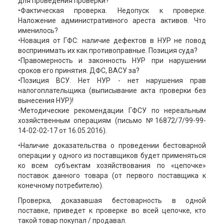
для проведения проверки?
•Фактическая проверка. Недопуск к проверке.
Наложение административного ареста активов. Что
именилось?
•Новация от ГФС: наличие дефектов в НУР не повод
воспринимать их как противоправные. Позиция суда?
•Правомерность и законность НУР при нарушении
сроков его принятия. ДФС, ВАСУ за?
•Позиция ВСУ. Нет НУР - нет нарушения прав
налогоплательщика (выписывание акта проверки без
вынесения НУР)!
•Методические рекомендации ГФСУ по нереальным
хозяйственным операциям (письмо №16872/7/99-99-
14-02-02-17 от 16.05.2016).
•Наличие доказательства о проведении бестоварной
операции у одного из поставщиков будет применяться
ко всем субъектам хозяйствования по «цепочке»
поставок данного товара (от первого поставщика к
конечному потребителю).
Проверка, доказавшая бестоварность в одной
поставке, приведет к проверке во всей цепочке, кто
такой товар покупал / продавал.