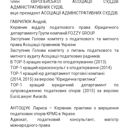
член ЄВРОПЕЙСЬКОЇ АСОЦІАЦІЇ СУДДІВ
АДМІНІСТРАТИВНИХ СУДІВ,
віце-президент АСОЦІАЦІЇ АДМІНІСТРАТИВНИХ СУДДІВ.
ГАВРИЛЮК Андрій,
Керівник відділу податкового права Юридичного
департаменту Групи компаній FOZZY GROUP.
Заступник Голови комітету з податкового та митного
права Асоціації правників України.
Заступник Голови комітету з питань податкового та
митного аудиту Асоціації податкових радників.
В TOP-5 кращих юристів по оподаткуванню (2013).
TOP-1 кращий юрисконсульт з оподаткування (2014)
TOP-1 кращий юр.департамент торгової компанії
(2014, 2015) за версією "Юридична практика".
TOP-1 кращий юридичний департамент по
супроводженню податкових спорів (2015) за версією
EuroLawyer Awards.
АНТОЩУК Лариса – Керівник практики з вирішення
податкових спорів KPMG в Україні.
Адвокат, податковий консультант, магістр
міжнародного права.