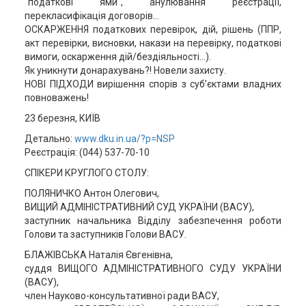
"податкові ями", анулювання реєстрації,
перекласифікація договорів...
ОСКАРЖЕННЯ податкових перевірок, дій, рішень (ППР,
акт перевірки, висновки, накази на перевірку, податкові
вимоги, оскарження дій/бездіяльності...).
Як уникнути донарахувань?! Новели захисту.
НОВІ ПІДХОДИ вирішення спорів з суб’єктами владних
повноважень!
23 березня, КИЇВ
Детально:
www.dku.in.ua/?p=NSP
Реєстрація: (044) 537-70-10
СПІКЕРИ КРУГЛОГО СТОЛУ:
ПОЛЯНИЧКО Антон Олегович,
ВИЩИЙ АДМІНІСТРАТИВНИЙ СУД УКРАЇНИ (ВАСУ),
заступник начальника Відділу забезпечення роботи
Голови та заступників Голови ВАСУ.
БЛАЖІВСЬКА Наталія Євгенівна,
суддя ВИЩОГО АДМІНІСТРАТИВНОГО СУДУ УКРАЇНИ
(ВАСУ),
член Науково-консультативної ради ВАСУ,