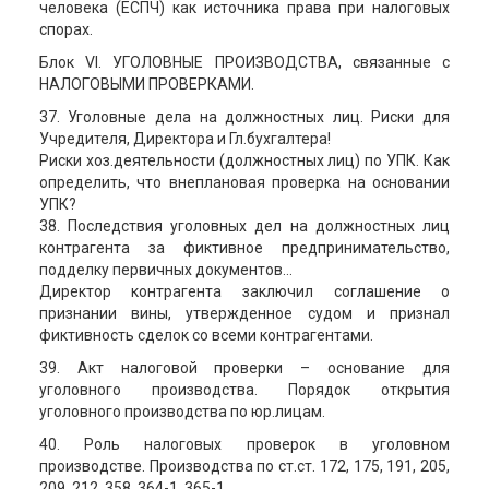
человека (ЕСПЧ) как источника права при налоговых
спорах.
Блок VІ. УГОЛОВНЫЕ ПРОИЗВОДСТВА, связанные с
НАЛОГОВЫМИ ПРОВЕРКАМИ.
37. Уголовные дела на должностных лиц. Риски для
Учредителя, Директора и Гл.бухгалтера!
Риски хоз.деятельности (должностных лиц) по УПК. Как
определить, что внеплановая проверка на основании
УПК?
38. Последствия уголовных дел на должностных лиц
контрагента за фиктивное предпринимательство,
подделку первичных документов...
Директор контрагента заключил соглашение о
признании вины, утвержденное судом и признал
фиктивность сделок со всеми контрагентами.
39. Акт налоговой проверки – основание для
уголовного производства. Порядок открытия
уголовного производства по юр.лицам.
40. Роль налоговых проверок в уголовном
производстве. Производства по ст.ст. 172, 175, 191, 205,
209, 212, 358, 364-1, 365-1,