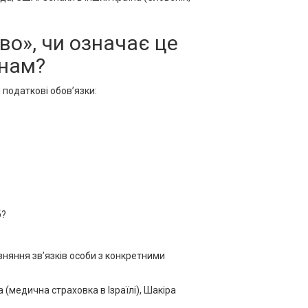
во», чи означає це
їнам?
і податкові обов’язки:
б?
вняння зв’язків особи з конкретними
 (медична страховка в Ізраїлі), Шакіра