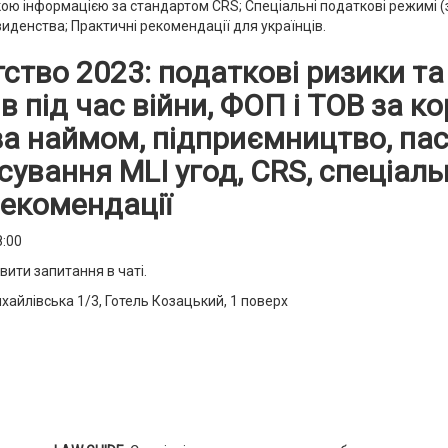
ою інформацією за стандартом CRS; Спеціальні податкові режимі (з
иденства; Практичні рекомендації для українців.
тво 2023: податкові ризики та
в під час війни, ФОП і ТОВ за к
а наймом, підприємництво, пас
осування MLI угод, CRS, спеціаль
рекомендації
8:00
ити запитання в чаті.
ихайлівська 1/3, Готель Козацький, 1 поверх