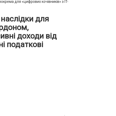
окрема для «цифрових кочівників» з IT-
 наслідки для
ордоном,
ивні доходи від
ні податкові