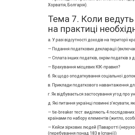
Хорватія, Болгарія).
Тема 7. Коли ведуть
на практиці необхід
а. У разі відсутності доходів на території 
— Подання податкових декларації (включа
— Сплата інших податків, окрім податків з д
— Врахування місцевих КІК-правил?
б. Як щодо оподаткування соціальної допомо
в. Приклади податкового навантаження для ф
г. Як відбувається застосування угод про 
д. Які питання українці повинні з’ясувати,
— tie-breaker тест: виділяють 4 послідовни
країнами по набору елементів (житло, особ
— Кейси зіркових людей (Паваротті (нерухом
(перебування понад 183 в Іспанії))