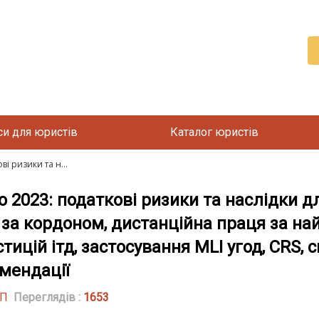
си для юристів
Каталог юристів
і ризики та н...
 2023: податкові ризики та наслідки дл
В за кордоном, дистанційна праця за н
тицій ітд, застосування MLI угод, CRS, 
мендації
УП
Переглядів :
1653