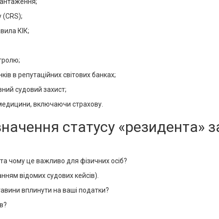
вантаження;
 (CRS);
вила КІК;
тролю;
ків в репутаційних світових банках;
ний судовий захист;
ь медицини, включаючи страхову.
изначення статусу «резидента» 
 та чому це важливо для фізичних осіб?
анням відомих судових кейсів).
ставини вплинути на ваші податки?
в?