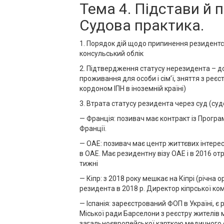
Тема 4. Підстави й 
Судова практика.
1. Порядок дій щодо припинення резидентст
консульський облік
2. Підтвердження статусу нерезидента – д
проживання для особи і сім’ї, зняття з ре
кордоном ІПН в іноземній країні)
3. Втрата статусу резидента через суд (суд
— Франція: позивач має контракт із Програ
Франції.
— ОАЕ: позивач має центр життєвих інтерес
в ОАЕ. Має резидентну візу ОАЕ і в 2016 от
тижні
— Кіпр: з 2018 року мешкає на Кіпрі (річна
резидента в 2018 р. Директор кіпрської ком
— Іспанія: зареєстрований ФОП в Україні, є
Міської ради Барселони з реєстру жителів
загальноєвропейської карткою медичного 