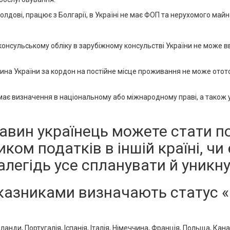
лдові, працює з Болгарії, в Україні не має ФОП та нерухомого май
онсульському обліку в зарубіжному консульстві України не може 
на України за кордон на постійне місце проживання не може от
 має визначення в національному або міжнародному праві, а також у
тавин українець можете стати 
ом податків в іншій країні, чи 
легідь усе спланувати й уникну
оказниками визначають статус «
рланди, Португалія, Іспанія, Італія, Німеччина, Франція, Польща, Кан