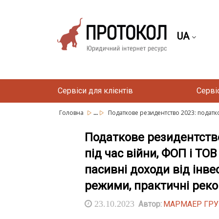
UA
Сервіси для клієнтів
Серві
...
Головна
Податкове резидентство 2023: податков
Податкове резидентство
під час війни, ФОП і ТО
пасивні доходи від інвес
режими, практичні реко
23.10.2023
Автор:
МАРМАЕР ГР