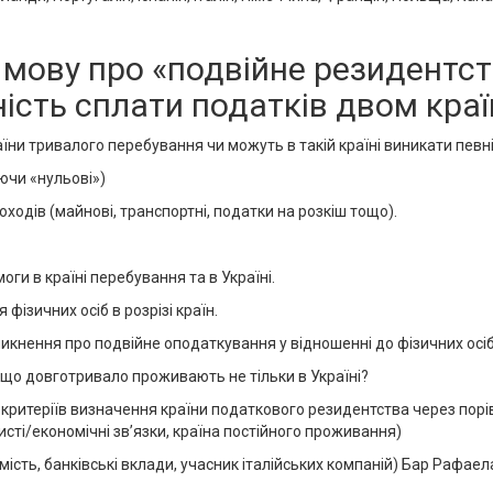
 мову про «подвійне резидентст
ність сплати податків двом кра
країни тривалого перебування чи можуть в такій країні виникати певн
ючи «нульові»)
оходів (майнові, транспортні, податки на розкіш тощо).
ги в країні перебування та в Україні.
ізичних осіб в розрізі країн.
уникнення про подвійне оподаткування у відношенні до фізичних осі
 якщо довготривало проживають не тільки в Україні?
х критеріїв визначення країни податкового резидентства через порі
исті/економічні зв’язки, країна постійного проживання)
ість, банківські вклади, учасник італійських компаній) Бар Рафаела