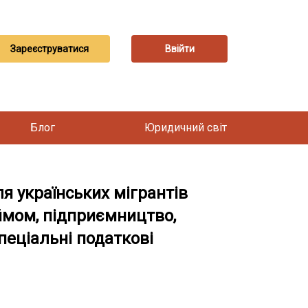
Зареєструватися
Ввійти
Блог
Юридичний світ
я українських мігрантів
аймом, підприємництво,
спеціальні податкові