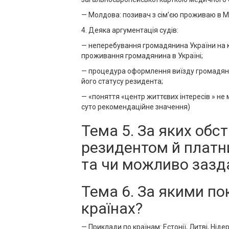
— Молдова: позивач з сім’єю проживаю в Мо
4. Деяка аргументація судів:
— неперебування громадянина України на к
проживання громадянина в Україні;
— процедура оформлення виїзду громадяни
його статусу резидента;
— «поняття «центр життєвих інтересів » не
суто рекомендаційне значення)
Тема 5. За яких обс
резидентом й платник
та чи можливо зазда
Тема 6. За якими п
країнах?
— Приклади по країнам: Естонії, Литві, Ніде