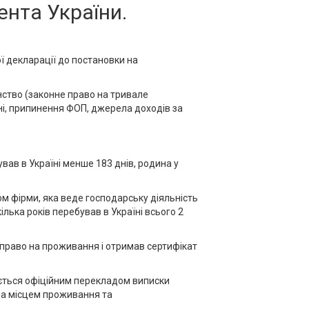
ента України.
ї декларації до постановки на
нство (законне право на тривале
їні, припинення ФОП, джерела доходів за
вав в Україні менше 183 днів, родина у
м фірми, яка веде господарську діяльність
лька років перебував в Україні всього 2
ає право на проживання і отримав сертифікат
жується офіційним перекладом виписки
за місцем проживання та