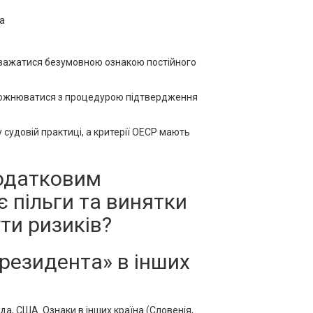
на
вважатися безумовною ознакою постійного
отожнюватися з процедурою підтвердження
 судовій практиці, а критерії ОЕСР мають
податковим
є пільги та винятки
ти ризиків?
резидента» в інших
ада, США. Ознаки в інших країна (Словенія,