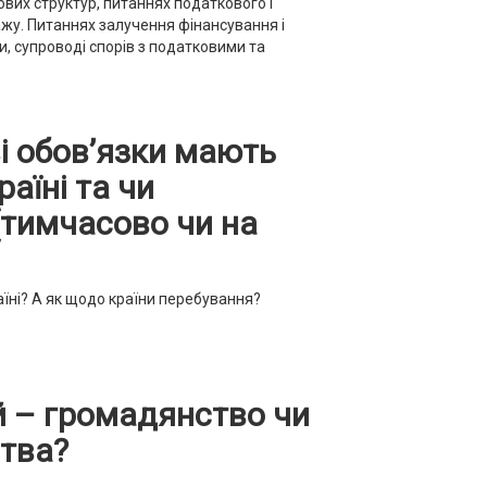
ових структур, питаннях податкового і
ажу. Питаннях залучення фінансування і
, супроводі спорів з податковими та
і обов’язки мають
аїні та чи
 (тимчасово чи на
аїні? А як щодо країни перебування?
й – громадянство чи
ства?