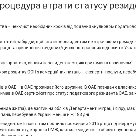
процедура втрати статусу резид
ва – чек-лист необхідних кроків від подання «нульової» податково
остатній набір дій, щоб стати нерезидентом не втрачаючи громадя
єстрації та припинення трудових/цивільно-правових відносин в Укра
ова практика, ознаки нерезидентності, які притаманні позивачам):
мою розвитку ООН з комерційних питань – експертні послуги, перебу
ів в ОАЕ – в ОАЕ проживає його дружина. В ОАЕ позивач є власнико
римав в ОАЕ сертифікат про статус податкового резидента ОАЕ, за кі
 оренда житла), де взятий на облік в Департаменті міграції Кіпру, м
панії, перебував в Україні менше ніж 183 дні.
 резидентом Іспанії і там постійно проживає з 2015 р. що підтверд
 муніципалітету, карткою ПМЖ, карткою медичного обслуговування 
обслуговування.