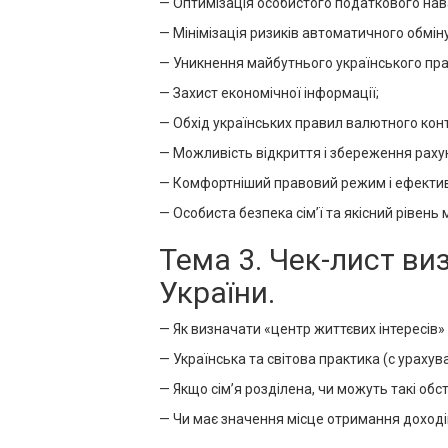
— Оптимізація особистого податкового на
— Мінімізація ризиків автоматичного обміну
— Уникнення майбутнього українського пра
— Захист економічної інформації;
— Обхід українських правил валютного кон
— Можливість відкриття і збереження рахун
— Комфортніший правовий режим і ефектив
— Особиста безпека сім’ї та якісний рівен
Тема 3. Чек-лист в
України.
— Як визначати «центр життєвих інтересів»
— Українська та світова практика (с урахув
— Якщо сім’я розділена, чи можуть такі об
— Чи має значення місце отримання доході