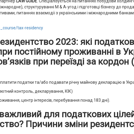
 партнер
LAW GUIDE
. Спеціалізується на питаннях побудови холдинг
ародне), структуруванні M & A-угод і підготовці бізнесу до прод
тивами, питаннях взаємодії з українськими і міжнародними банками
k_course/tax-residency
езидентство 2023: які податков
ри постійному проживанні в Укр
в’язків при переїзді за кордон
і сплатити податки та/або подавати річну майнову декларацію в Укр
алютний контроль, декларування, КІК)
оживання, центр інтересів, перебування понад 183 дні).
с важливий для податкових ціле
ство? Причини зміни резидент