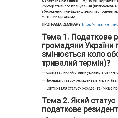
КУЗНЕЧІКОВА Олена
— Адвокат, керуючий
корпоративного планування (включаючи міжн
збереження конфіденційності володіння ак
митними органами.
ПРОГРАМА СЕМІНАРУ:
https://marmaer.ua/
Тема 1. Податкове р
громадяни України п
змінюється коло обо
тривалий термін)?
— Коли і за яких обставин українці повинн
— Наслідки статусу резидента в Україні (в
— Критерії для статусу резидента (місце пр
Тема 2. Який стату
податкове резидент