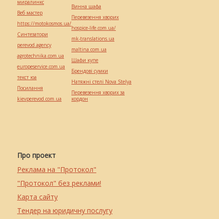
миралинкс
Винна шафа
Веб мастер
Перевезення хворих
https://motokosmos.ua/
hospice-life.com.ua/
Синтезатори
mk-translations.ua
perevod.agency
maltina.com.ua
agrotechnika.com.ua
Шафи купе
europeservice.com.ua
Брендові сумки
текст юа
Натяжні стелі Nova Stelya
Посилання
Перевезення хворих за
kievperevod.com.ua
кордон
Про проект
Реклама на "Протокол"
"Протокол" без реклами!
Карта сайту
Тендер на юридичну послугу