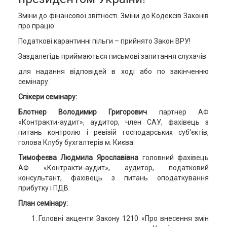
Зміни до фінансової звітності. Зміни до Кодексів Законів
про працю.
Податкові карантинні пільги – прийнято Закон ВРУ!
Заздалегідь приймаються письмові запитання слухачів
для надання відповідей в ході або по закінченню
семінару.
Спікери семінару:
Блотнер Володимир Григорович
партнер АФ
«Контракти-аудит», аудитор, член САУ, фахівець з
питань контролю і ревізій господарських суб'єктів,
голова Клубу бухгалтерів м. Києва.
Тимофеєва Людмила Ярославівна
головний фахівець
АФ «Контракти-аудит», аудитор, податковий
консультант, фахівець з питань оподаткування
прибутку і ПДВ.
План семінару:
Головні акценти Закону 1210 «Про внесення змін