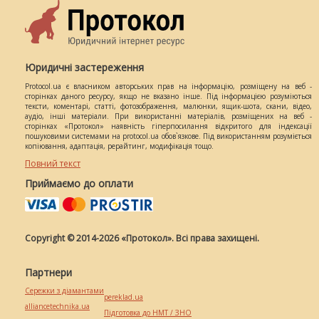
Юридичні застереження
Protocol.ua є власником авторських прав на інформацію, розміщену на веб -
сторінках даного ресурсу, якщо не вказано інше. Під інформацією розуміються
тексти, коментарі, статті, фотозображення, малюнки, ящик-шота, скани, відео,
аудіо, інші матеріали. При використанні матеріалів, розміщених на веб -
сторінках «Протокол» наявність гіперпосилання відкритого для індексації
пошуковими системами на protocol.ua обов`язкове. Під використанням розуміється
копіювання, адаптація, рерайтинг, модифікація тощо.
Повний текст
Приймаємо до оплати
Copyright © 2014-2026 «Протокол». Всі права захищені.
Партнери
Сережки з діамантами
pereklad.ua
alliancetechnika.ua
Підготовка до НМТ / ЗНО