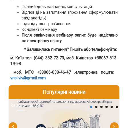
Повний день навчання, консультацій
Відповіді на запитання (прохання сформулювати
заздалегідь)
Індивідуальні роз’яснення
Конспект семінару
Після закінчення вебінару запис буде надіслано
на електронну пошту
* Залишились питання? Пишіть або телефонуйте:
м. Київ тел. (044) 332-72-73, моб. Київстар +38067-813-
19-98
моб. MTC +38066-038-46-47 ,електронна пошта:
vns.lviv@gmail.com
Популярні новини
2026-08-07
2