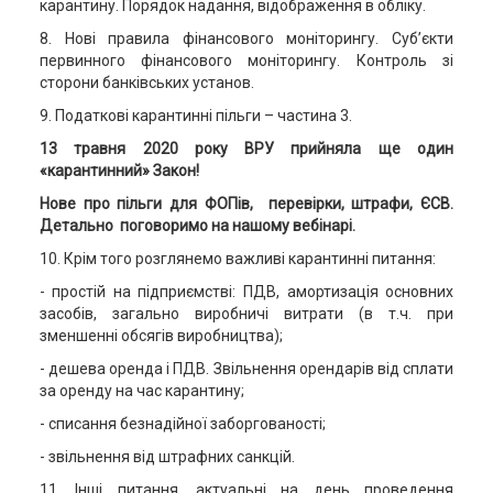
карантину. Порядок надання, відображення в обліку.
8. Нові правила фінансового моніторингу. Суб’єкти
первинного фінансового моніторингу. Контроль зі
сторони банківських установ.
9. Податкові карантинні пільги – частина 3.
13 травня 2020 року ВРУ прийняла ще один
«карантинний» Закон!
Нове про пільги для ФОПів, перевірки, штрафи, ЄСВ.
Детально поговоримо на нашому вебінарі.
10. Крім того розглянемо важливі карантинні питання:
- простій на підприємстві: ПДВ, амортизація основних
засобів, загально виробничі витрати (в т.ч. при
зменшенні обсягів виробництва);
- дешева оренда і ПДВ. Звільнення орендарів від сплати
за оренду на час карантину;
- списання безнадійної заборгованості;
- звільнення від штрафних санкцій.
11. Інші питання, актуальні на день проведення