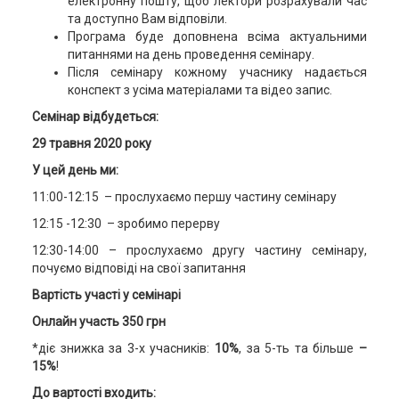
електронну пошту, щоб лектори розрахували час
та доступно Вам відповіли.
Програма буде доповнена всіма актуальними
питаннями на день проведення семінару.
Після семінару кожному учаснику надається
конспект з усіма матеріалами та відео запис.
Семінар відбудеться:
2
9
травня 2020 року
У цей день ми:
11:00-12:15 – прослухаємо першу частину семінару
12:15 -12:30 – зробимо перерву
12:30-14:00 – прослухаємо другу частину семінару,
почуємо відповіді на свої запитання
Вартість участі у семінарі
Онлайн участь 350 грн
*діє знижка за 3-х учасників:
10%
, за 5-ть та більше
–
15%
!
До вартості входить: