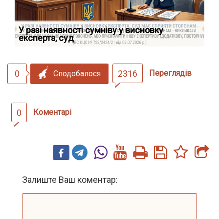
У разі наявності сумніву у висновку
Як
експерта, суд
вк
0
2316
Переглядів
Сподобалося
0
Коментарі
Залиште Ваш коментар: