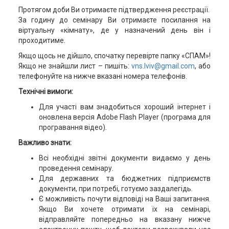
Протягом доби Ви отримаєте підтвердження реєстрації.
За годину до семінару Ви отримаєте посилання на
віртуальну «кімнату», де у назначений день він і
проходитиме.
Якщо щось не дійшло, спочатку перевірте папку «СПАМ»!
Якщо не знайшли лист – пишіть:
vns.lviv@gmail.com
, або
телефонуйте на нижче вказані номера телефонів.
Технічні вимоги:
Для участі вам знадобиться хороший інтернет і
оновлена версія Adobe Flash Player (програма для
програвання відео).
Важливо знати:
Всі необхідні звітні документи видаємо у день
проведення семінару.
Для державних та бюджетних підприємств
документи, при потребі, готуємо заздалегідь.
Є можливість почути відповіді на Ваші запитання.
Якщо Ви хочете отримати їх на семінарі,
відправляйте попередньо на вказану нижче