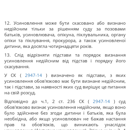
12. Усиновлення може бути скасовано або визнано
недійсним тільки за рішенням суду за позовами
батьків, усиновлювача, опікуна, піклувальника, органу
опіки та піклування, прокурора, а також усиновленої
дитини, яка досягла чотирнадцяти років.
13. Слід відрізняти підстави та порядок визнання
усиновлення недійсним від підстав і порядку його
скасування.
У СК (
2947-14
) визначено як підстави, з яких
усиновлення обов'язково має бути визнане недійсним,
так і підстави, за наявності яких суд вирішує це питання
на свій розсуд.
Відповідно до ч.1, 2 ст. 236 СК (
2947-14
) суд
обов'язково визнає усиновлення недійсним, якщо воно
було здійснене без згоди дитини і батьків, яка була
необхідна, або якщо усиновлювач не бажав настання
прав та обов'язків, що виникають унаслідок