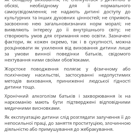
обсязі, необхідному для її нормального
самоусвідомлення; не надають дитині доступу до
культурних та інших духовних цінностей; не сприяють
засвоєнню нею загальновизнаних норм моралі; не
виявляють інтересу до її внутрішнього світу; не
створюють умов для отримання нею освіти. Зазначені
фактори, як кожен окремо, так і в сукупності, можна
розцінювати як ухилення від виховання дитини лише
за умови винної поведінки батьків, свідомого
нехтування ними своїми обов'язками.
Жорстоке поводження полягає у фізичному або
психічному насильстві, застосуванні недопустимих
методів виховання, приниженні людської гідності
дитини тощо.
Хронічний алкоголізм батьків і захворювання їх на
наркоманію мають бути підтверджені відповідними
медичними висновками.
Як експлуатацію дитини слід розглядати залучення її до
непосильної праці, до заняття проституцією, злочинною
діяльністю або примушування до жебракування.