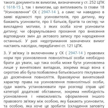
такого документа як вимогам, визначеним у ст. 252 ЦПК
(
1618-15
), так і вимогам, що випливають із глави 18
"Усиновлення" СК (
2947-14
), а саме: чи наведено в
заяві відомості про усиновителів, про дитину, яку
бажають усиновити, про її батьків, братів та сестер; чи
викладено мотиви, з яких особа хоче усиновити
дитину; чи сформульовано прохання про внесення
відповідних змін до актового запису про народження
останньої. У разі недотримання зазначених вимог
настають наслідки, передбачені ст. 121 ЦПК.
3. У зв'язку із включенням у СК (
2947-14
) правових
норм про усиновлення повнолітньої особи необхідно
брати до уваги, що така особа може бути усиновлена
лише у виняткових випадках, зокрема якщо вона є
сиротою або була позбавлена батьківського піклування
до досягнення повноліття. Враховуючи винятковий
характер права на усиновлення повнолітньої особи,
суди мають установлювати при розгляді справ цієї
категорії додаткові обставини, зокрема необхідність
усиновлення і неможливість оформлення іншого
правового зв'язку між особою, яку бажають усиновити,
та особою, яка хоче це зробити (складення заповіту