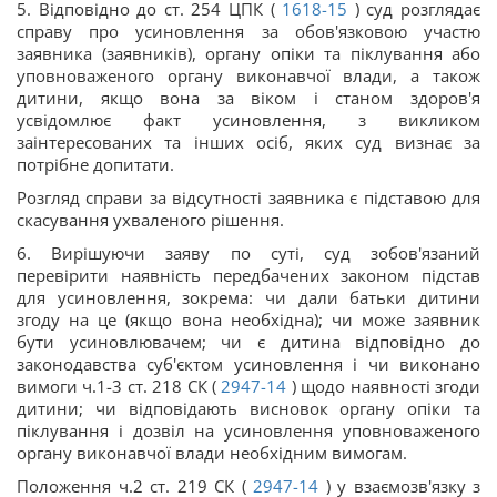
5. Відповідно до ст. 254 ЦПК (
1618-15
) суд розглядає
справу про усиновлення за обов'язковою участю
заявника (заявників), органу опіки та піклування або
уповноваженого органу виконавчої влади, а також
дитини, якщо вона за віком і станом здоров'я
усвідомлює факт усиновлення, з викликом
заінтересованих та інших осіб, яких суд визнає за
потрібне допитати.
Розгляд справи за відсутності заявника є підставою для
скасування ухваленого рішення.
6. Вирішуючи заяву по суті, суд зобов'язаний
перевірити наявність передбачених законом підстав
для усиновлення, зокрема: чи дали батьки дитини
згоду на це (якщо вона необхідна); чи може заявник
бути усиновлювачем; чи є дитина відповідно до
законодавства суб'єктом усиновлення і чи виконано
вимоги ч.1-3 ст. 218 СК (
2947-14
) щодо наявності згоди
дитини; чи відповідають висновок органу опіки та
піклування і дозвіл на усиновлення уповноваженого
органу виконавчої влади необхідним вимогам.
Положення ч.2 ст. 219 СК (
2947-14
) у взаємозв'язку з