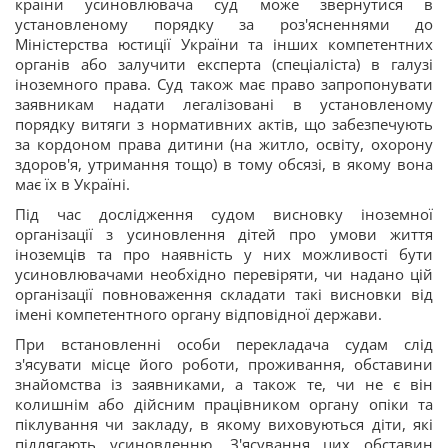
країни усиновлювача суд може звернутися в
установленому порядку за роз'ясненнями до
Міністерства юстиції України та інших компетентних
органів або залучити експерта (спеціаліста) в галузі
іноземного права. Суд також має право запропонувати
заявникам надати легалізовані в установленому
порядку витяги з нормативних актів, що забезпечують
за кордоном права дитини (на житло, освіту, охорону
здоров'я, утримання тощо) в тому обсязі, в якому вона
має їх в Україні.
Під час дослідження судом висновку іноземної
організації з усиновлення дітей про умови життя
іноземців та про наявність у них можливості бути
усиновлювачами необхідно перевіряти, чи надано цій
організації повноваження складати такі висновки від
імені компетентного органу відповідної держави.
При встановленні особи перекладача судам слід
з'ясувати місце його роботи, проживання, обставини
знайомства із заявниками, а також те, чи не є він
колишнім або дійсним працівником органу опіки та
піклування чи закладу, в якому виховуються діти, які
підлягають усиновленню. З'ясування цих обставин