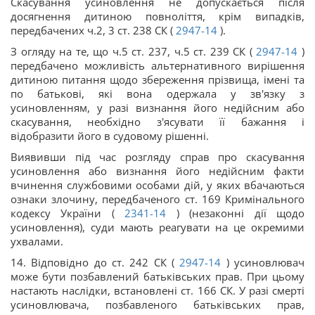
Скасування усиновлення не допускається після
досягнення дитиною повноліття, крім випадків,
передбачених ч.2, 3 ст. 238 СК (
2947-14
).
З огляду на те, що ч.5 ст. 237, ч.5 ст. 239 СК (
2947-14
)
передбачено можливість альтернативного вирішення
дитиною питання щодо збереження прізвища, імені та
по батькові, які вона одержала у зв'язку з
усиновленням, у разі визнання його недійсним або
скасування, необхідно з'ясувати її бажання і
відобразити його в судовому рішенні.
Виявивши під час розгляду справ про скасування
усиновлення або визнання його недійсним факти
вчинення службовими особами дій, у яких вбачаються
ознаки злочину, передбаченого ст. 169 Кримінального
кодексу України (
2341-14
) (незаконні дії щодо
усиновлення), суди мають реагувати на це окремими
ухвалами.
14. Відповідно до ст. 242 СК (
2947-14
) усиновлювач
може бути позбавлений батьківських прав. При цьому
настають наслідки, встановлені ст. 166 СК. У разі смерті
усиновлювача, позбавленого батьківських прав,