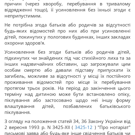
причин (через хворобу, перебування в тривалому
відрядженні тощо), її усиновлення без їхньої згоди є
неприпустимим.
Не потрібна згода батьків або родичів за відсутності
будь-яких відомостей про них або при усиновленні
дітей, покинутих у пологових будинках, інших закладах
охорони здоров'я.
Усиновлення без згоди батьків або родичів дітей,
підкинутих чи знайдених під час стихійного лиха та за
інших надзвичайних обставин, що загрожували цим
особам смертю або давали підставу припускати їх
загибель, можливе за відсутності у місці їх постійного
проживання відомостей про місце їх перебування
протягом трьох років. На період до закінчення цього
терміну над дитиною може бути встановлено опіку,
піклування або застосовано щодо неї іншу форму
влаштування дітей, позбавлених батьківського
піклування.
З огляду на положення статей 34, 36 Закону України від
2 вересня 1993 р. N 3425-XII (
3425-12
) "Про нотаріат"
письмові заява або будь-яке інше свідчення батьків чи