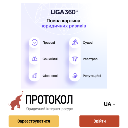
UA
Зареєструватися
Ввійти