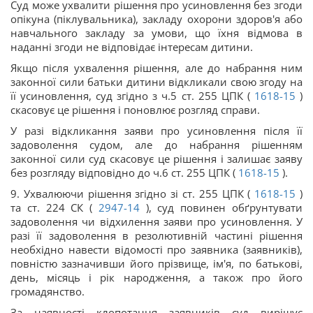
Суд може ухвалити рішення про усиновлення без згоди
опікуна (піклувальника), закладу охорони здоров'я або
навчального закладу за умови, що їхня відмова в
наданні згоди не відповідає інтересам дитини.
Якщо після ухвалення рішення, але до набрання ним
законної сили батьки дитини відкликали свою згоду на
її усиновлення, суд згідно з ч.5 ст. 255 ЦПК (
1618-15
)
скасовує це рішення і поновлює розгляд справи.
У разі відкликання заяви про усиновлення після її
задоволення судом, але до набрання рішенням
законної сили суд скасовує це рішення і залишає заяву
без розгляду відповідно до ч.6 ст. 255 ЦПК (
1618-15
).
9. Ухвалюючи рішення згідно зі ст. 255 ЦПК (
1618-15
)
та ст. 224 СК (
2947-14
), суд повинен обґрунтувати
задоволення чи відхилення заяви про усиновлення. У
разі її задоволення в резолютивній частині рішення
необхідно навести відомості про заявника (заявників),
повністю зазначивши його прізвище, ім'я, по батькові,
день, місяць і рік народження, а також про його
громадянство.
За наявності клопотання заявників суд вирішує