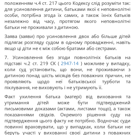
положенням ч.4 ст. 217 цього Кодексу слід розуміти так:
для усиновлення дитини, батьками якої є неповнолітні
особи, потрібна згода їх самих, а також їхніх батьків
незалежно від часу, протягом якого неповнолітні
батьки не проживали з дитиною.
Заява (заяви) про усиновлення двох або більше дітей
підлягає розгляду судом в одному провадженні, навіть
якщо ці діти не є між собою братами або сестрами.
7. Усиновлення без згоди повнолітніх батьків на
підставі ч.2 ст. 219 СК (
2947-14
) можливе у випадку,
коли суд установить, що вони, не проживаючи з
дитиною понад шість місяців без поважних причин, не
проявляють щодо неї батьківської турботи та
піклування, не виховують і не утримують її.
Факт ухилення батька (матері) від виховання та
утримання дітей може бути підтверджений
письмовими доказами (актами, листами тощо), а також
показаннями свідків. Окремого рішення суду на
підтвердження цього факту не потрібно. Водночас суди
повинні враховувати, що у випадках, коли батьки не
беруть участі у вихованні своєї дитини з поважних