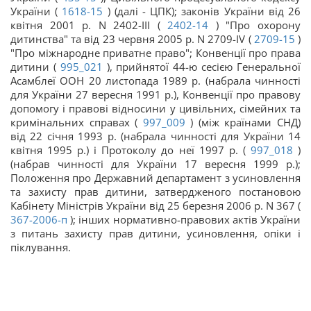
України (
1618-15
) (далі - ЦПК); законів України від 26
квітня 2001 р. N 2402-III (
2402-14
) "Про охорону
дитинства" та від 23 червня 2005 р. N 2709-IV (
2709-15
)
"Про міжнародне приватне право"; Конвенції про права
дитини (
995_021
), прийнятої 44-ю сесією Генеральної
Асамблеї ООН 20 листопада 1989 р. (набрала чинності
для України 27 вересня 1991 р.), Конвенції про правову
допомогу і правові відносини у цивільних, сімейних та
кримінальних справах (
997_009
) (між країнами СНД)
від 22 січня 1993 р. (набрала чинності для України 14
квітня 1995 р.) і Протоколу до неї 1997 р. (
997_018
)
(набрав чинності для України 17 вересня 1999 р.);
Положення про Державний департамент з усиновлення
та захисту прав дитини, затвердженого постановою
Кабінету Міністрів України від 25 березня 2006 р. N 367 (
367-2006-п
); інших нормативно-правових актів України
з питань захисту прав дитини, усиновлення, опіки і
піклування.