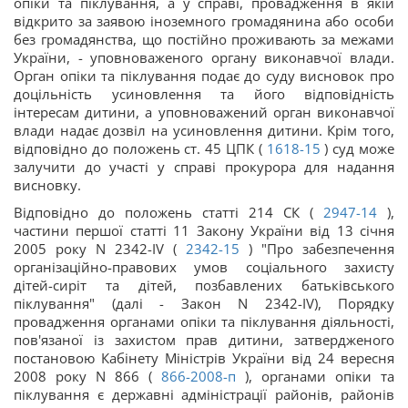
опіки та піклування, а у справі, провадження в якій
відкрито за заявою іноземного громадянина або особи
без громадянства, що постійно проживають за межами
України, - уповноваженого органу виконавчої влади.
Орган опіки та піклування подає до суду висновок про
доцільність усиновлення та його відповідність
інтересам дитини, а уповноважений орган виконавчої
влади надає дозвіл на усиновлення дитини. Крім того,
відповідно до положень ст. 45 ЦПК (
1618-15
) суд може
залучити до участі у справі прокурора для надання
висновку.
Відповідно до положень статті 214 СК (
2947-14
),
частини першої статті 11 Закону України від 13 січня
2005 року N 2342-IV (
2342-15
) "Про забезпечення
організаційно-правових умов соціального захисту
дітей-сиріт та дітей, позбавлених батьківського
піклування" (далі - Закон N 2342-IV), Порядку
провадження органами опіки та піклування діяльності,
пов'язаної із захистом прав дитини, затвердженого
постановою Кабінету Міністрів України від 24 вересня
2008 року N 866 (
866-2008-п
), органами опіки та
піклування є державні адміністрації районів, районів