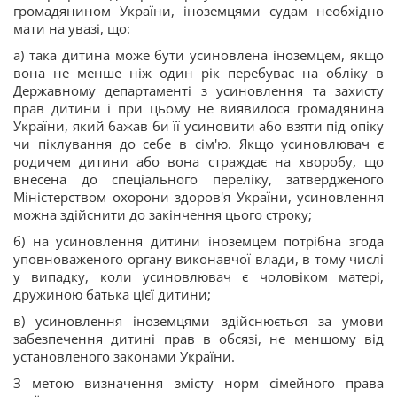
громадянином України, іноземцями судам необхідно
мати на увазі, що:
а) така дитина може бути усиновлена іноземцем, якщо
вона не менше ніж один рік перебуває на обліку в
Державному департаменті з усиновлення та захисту
прав дитини і при цьому не виявилося громадянина
України, який бажав би її усиновити або взяти під опіку
чи піклування до себе в сім'ю. Якщо усиновлювач є
родичем дитини або вона страждає на хворобу, що
внесена до спеціального переліку, затвердженого
Міністерством охорони здоров'я України, усиновлення
можна здійснити до закінчення цього строку;
б) на усиновлення дитини іноземцем потрібна згода
уповноваженого органу виконавчої влади, в тому числі
у випадку, коли усиновлювач є чоловіком матері,
дружиною батька цієї дитини;
в) усиновлення іноземцями здійснюється за умови
забезпечення дитині прав в обсязі, не меншому від
установленого законами України.
З метою визначення змісту норм сімейного права