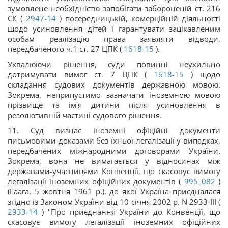
зумовлене необхідністю запобігати забороненій ст. 216
СК (
2947-14
) посередницькій, комерційній діяльності
щодо усиновлення дітей і гарантувати зацікавленим
особам реалізацію права заявляти відводи,
передбаченого ч.1 ст. 27 ЦПК (
1618-15
).
Ухвалюючи рішення, суди повинні неухильно
дотримувати вимог ст. 7 ЦПК (
1618-15
) щодо
складання судових документів державною мовою.
Зокрема, неприпустимо зазначати іноземною мовою
прізвище та ім'я дитини після усиновлення в
резолютивній частині судового рішення.
11. Суд визнає іноземні офіційні документи
письмовими доказами без їхньої легалізації у випадках,
передбачених міжнародними договорами України.
Зокрема, вона не вимагається у відносинах між
державами-учасницями Конвенції, що скасовує вимогу
легалізації іноземних офіційних документів (
995_082
)
(Гаага, 5 жовтня 1961 р.), до якої Україна приєдналася
згідно із Законом України від 10 січня 2002 р. N 2933-III (
2933-14
) "Про приєднання України до Конвенції, що
скасовує вимогу легалізації іноземних офіційних