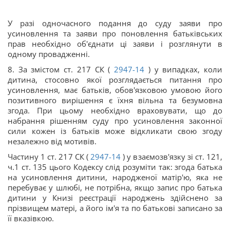
У разі одночасного подання до суду заяви про
усиновлення та заяви про поновлення батьківських
прав необхідно об'єднати ці заяви і розглянути в
одному провадженні.
8. За змістом ст. 217 СК (
2947-14
) у випадках, коли
дитина, стосовно якої розглядається питання про
усиновлення, має батьків, обов'язковою умовою його
позитивного вирішення є їхня вільна та безумовна
згода. При цьому необхідно враховувати, що до
набрання рішенням суду про усиновлення законної
сили кожен із батьків може відкликати свою згоду
незалежно від мотивів.
Частину 1 ст. 217 СК (
2947-14
) у взаємозв'язку зі ст. 121,
ч.1 ст. 135 цього Кодексу слід розуміти так: згода батька
на усиновлення дитини, народженої матір'ю, яка не
перебуває у шлюбі, не потрібна, якщо запис про батька
дитини у Книзі реєстрації народжень здійснено за
прізвищем матері, а його ім'я та по батькові записано за
її вказівкою.