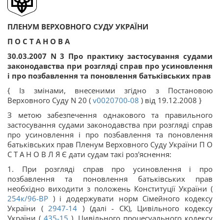
ПЛЕНУМ ВЕРХОВНОГО СУДУ УКРАЇНИ
П О С Т А Н О В А
30.03.2007 N 3 Про практику застосування судами
законодавства при розгляді справ про усиновлення
і про позбавлення та поновлення батьківських прав
{ Із змінами, внесеними згідно з Постановою
Верховного Суду N 20 (
v0020700-08
) від 19.12.2008 }
З метою забезпечення однакового та правильного
застосування судами законодавства при розгляді справ
про усиновлення і про позбавлення та поновлення
батьківських прав Пленум Верховного Суду України П О
С Т А Н О В Л Я Є дати судам такі роз'яснення:
1. При розгляді справ про усиновлення і про
позбавлення та поновлення батьківських прав
необхідно виходити з положень Конституції України (
254к/96-ВР
) і додержувати норм Сімейного кодексу
України (
2947-14
) (далі - СК), Цивільного кодексу
України (
435-15
), Цивільного процесуального кодексу