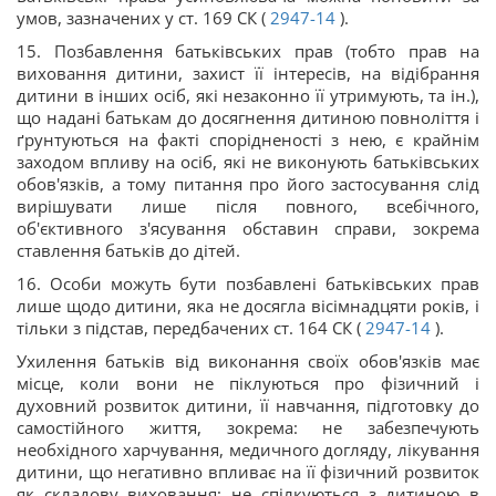
умов, зазначених у ст. 169 СК (
2947-14
).
15. Позбавлення батьківських прав (тобто прав на
виховання дитини, захист її інтересів, на відібрання
дитини в інших осіб, які незаконно її утримують, та ін.),
що надані батькам до досягнення дитиною повноліття і
ґрунтуються на факті спорідненості з нею, є крайнім
заходом впливу на осіб, які не виконують батьківських
обов'язків, а тому питання про його застосування слід
вирішувати лише після повного, всебічного,
об'єктивного з'ясування обставин справи, зокрема
ставлення батьків до дітей.
16. Особи можуть бути позбавлені батьківських прав
лише щодо дитини, яка не досягла вісімнадцяти років, і
тільки з підстав, передбачених ст. 164 СК (
2947-14
).
Ухилення батьків від виконання своїх обов'язків має
місце, коли вони не піклуються про фізичний і
духовний розвиток дитини, її навчання, підготовку до
самостійного життя, зокрема: не забезпечують
необхідного харчування, медичного догляду, лікування
дитини, що негативно впливає на її фізичний розвиток
як складову виховання; не спілкуються з дитиною в