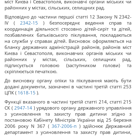
міст Києва і Севастополя, виконавчі органи міських чи
районних у містах, сільських, селищних рад.
Відповідно до частини першої статті 12 Закону N 2342-
IV (
2342-15
) безпосереднє ведення справ та
координація діяльності стосовно дітей-сиріт та дітей,
позбавлених батьківського піклування, покладаються
на служби у справах дітей. Висновок оформляється на
бланку державних адміністрацій районів, районів міст
Києва і Севастополя, виконавчих органів міських чи
районних у містах, сільських, селищних рад,
підписується головою (заступником голови) та
скріплюється печаткою.
До висновку органу опіки та піклування мають бути
додані документи, зазначені в частині третій статті 253
ЦПК (
1618-15
).
Функції вказаного в частині третій статті 214, статті 215
СК (
2947-14
) урядового органу державного управління
з усиновлення та захисту прав дитини згідно з
постановою Кабінету Міністрів України від 25 березня
2006 року N 367 (
367-2006-п
) здійснює Державний
департамент з усиновлення та захисту прав дитини,