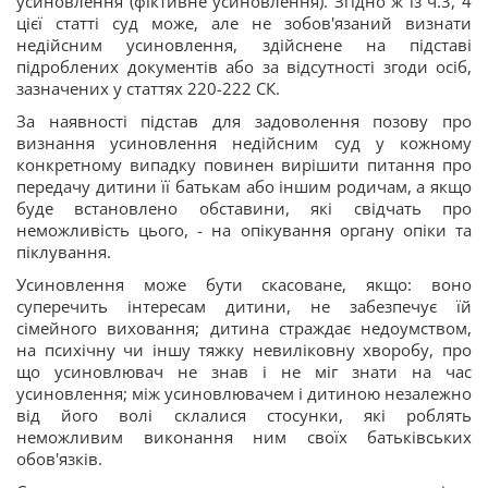
усиновлення (фіктивне усиновлення). Згідно ж із ч.3, 4
цієї статті суд може, але не зобов'язаний визнати
недійсним усиновлення, здійснене на підставі
підроблених документів або за відсутності згоди осіб,
зазначених у статтях 220-222 СК.
За наявності підстав для задоволення позову про
визнання усиновлення недійсним суд у кожному
конкретному випадку повинен вирішити питання про
передачу дитини її батькам або іншим родичам, а якщо
буде встановлено обставини, які свідчать про
неможливість цього, - на опікування органу опіки та
піклування.
Усиновлення може бути скасоване, якщо: воно
суперечить інтересам дитини, не забезпечує їй
сімейного виховання; дитина страждає недоумством,
на психічну чи іншу тяжку невиліковну хворобу, про
що усиновлювач не знав і не міг знати на час
усиновлення; між усиновлювачем і дитиною незалежно
від його волі склалися стосунки, які роблять
неможливим виконання ним своїх батьківських
обов'язків.