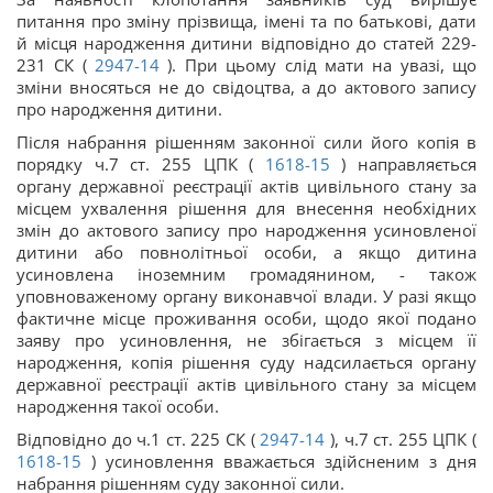
питання про зміну прізвища, імені та по батькові, дати
й місця народження дитини відповідно до статей 229-
231 СК (
2947-14
). При цьому слід мати на увазі, що
зміни вносяться не до свідоцтва, а до актового запису
про народження дитини.
Після набрання рішенням законної сили його копія в
порядку ч.7 ст. 255 ЦПК (
1618-15
) направляється
органу державної реєстрації актів цивільного стану за
місцем ухвалення рішення для внесення необхідних
змін до актового запису про народження усиновленої
дитини або повнолітньої особи, а якщо дитина
усиновлена іноземним громадянином, - також
уповноваженому органу виконавчої влади. У разі якщо
фактичне місце проживання особи, щодо якої подано
заяву про усиновлення, не збігається з місцем її
народження, копія рішення суду надсилається органу
державної реєстрації актів цивільного стану за місцем
народження такої особи.
Відповідно до ч.1 ст. 225 СК (
2947-14
), ч.7 ст. 255 ЦПК (
1618-15
) усиновлення вважається здійсненим з дня
набрання рішенням суду законної сили.