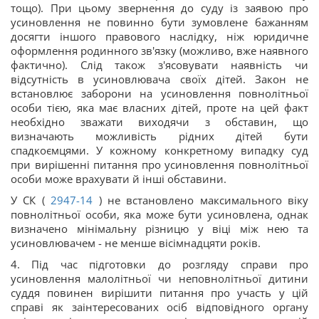
тощо). При цьому звернення до суду із заявою про
усиновлення не повинно бути зумовлене бажанням
досягти іншого правового наслідку, ніж юридичне
оформлення родинного зв'язку (можливо, вже наявного
фактично). Слід також з'ясовувати наявність чи
відсутність в усиновлювача своїх дітей. Закон не
встановлює заборони на усиновлення повнолітньої
особи тією, яка має власних дітей, проте на цей факт
необхідно зважати виходячи з обставин, що
визначають можливість рідних дітей бути
спадкоємцями. У кожному конкретному випадку суд
при вирішенні питання про усиновлення повнолітньої
особи може врахувати й інші обставини.
У СК (
2947-14
) не встановлено максимального віку
повнолітньої особи, яка може бути усиновлена, однак
визначено мінімальну різницю у віці між нею та
усиновлювачем - не менше вісімнадцяти років.
4. Під час підготовки до розгляду справи про
усиновлення малолітньої чи неповнолітньої дитини
суддя повинен вирішити питання про участь у цій
справі як заінтересованих осіб відповідного органу