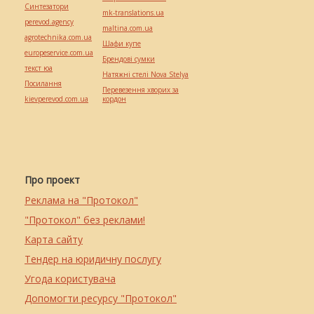
Синтезатори
mk-translations.ua
perevod.agency
maltina.com.ua
agrotechnika.com.ua
Шафи купе
europeservice.com.ua
Брендові сумки
текст юа
Натяжні стелі Nova Stelya
Посилання
Перевезення хворих за
kievperevod.com.ua
кордон
Про проект
Реклама на "Протокол"
"Протокол" без реклами!
Карта сайту
Тендер на юридичну послугу
Угода користувача
Допомогти ресурсу "Протокол"