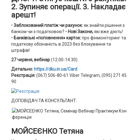
2. Зупиняє операції. 3. Накладає
арешт!
•
Заблокований платіж чи рахунок:
як знайти рішення з
банком чи з податковою? •
Нові Закони,
які вже діють!
•
Банківські «поповнення» карток:
про фінмоніторинг та
податкову обізнаність в 2023 без блокування та
штрафів!
27 червня, вебінар
(12.00-14.30)
Детально:
https://dku.in.ua/Card
Реєстрація:
(067) 506-80-61 Viber Telegram, (095) 271 45
90
ДОПОВІДАЧ ТА КОНСУЛЬТАНТ:
МОЙСЕЄНКО Тетяна