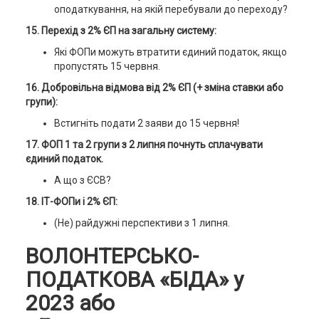
оподаткування, на якій перебували до переходу?
15. Перехід з 2% ЄП на загальну систему:
Які ФОПи можуть втратити єдиний податок, якщо
пропустять 15 червня.
16. Добровільна відмова від 2% ЄП (+ зміна ставки або
групи):
Встигніть подати 2 заяви до 15 червня!
17. ФОП 1 та 2 групи з 2 липня почнуть сплачувати
єдиний податок.
А що з ЄСВ?
18. ІТ-ФОПи і 2% ЄП:
(Не) райдужні перспективи з 1 липня.
ВОЛОНТЕРСЬКО-
ПОДАТКОВА «БІДА» у
2023 або