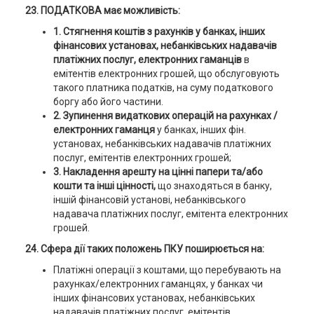
23.
ПОДАТКОВА має можливість:
1. Стягнення коштів з рахунків у банках, інших
фінансових установах, небанківських надавачів
платіжних послуг, електронних гаманців
в
емітентів електронних грошей, що обслуговують
такого платника податків, на суму податкового
боргу або його частини.
2. Зупинення видаткових операцій на рахунках /
електронних гаманця
у банках, інших фін.
установах, небанківських надавачів платіжних
послуг, емітентів електронних грошей;
3. Накладення арешту на цінні папери та/або
кошти та інші цінності,
що знаходяться в банку,
іншій фінансовій установі, небанківського
надавача платіжних послуг, емітента електронних
грошей.
24. Сфера дії таких положень ПКУ поширюється на:
Платіжні операції з коштами, що перебувають на
рахунках/електронних гаманцях, у банках чи
інших фінансових установах, небанківських
надавачів платіжних послуг, емітентів