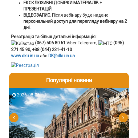
ЕКСКЛЮЗИВНІ ДОБІРКИ МАТЕРІАЛІВ +
ПРЕЗЕНТАЦІЙ.
ВІДЕОЗАПИС.
Після вебінару буде надано
персональний доступ для перегляду вебінару на 2
дні.
Реєстрація та більш детальні інформація:
(067) 506 80 61
Viber Telegram,
(095)
271 45 90, +38 (044) 231-41-10
www.dku.in.ua
або
DK@dku.in.ua
Популярні новини
2026-08-06
2