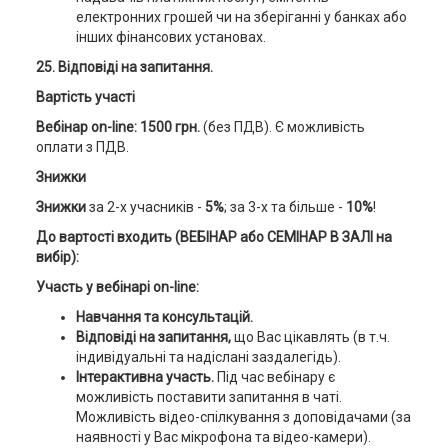
електронних грошей чи на зберіганні у банках або
інших фінансових установах.
25. Відповіді на запитання.
Вартість участі
Вебінар on-line: 1500 грн.
(без ПДВ). Є можливість
оплати з ПДВ.
Знижки
Знижки
за 2-х учасників -
5%
; за 3-х та більше -
10%
!
До вартості входить (ВЕБІНАР або СЕМІНАР В ЗАЛІ на
вибір):
Участь у вебінарі on-line:
Навчання та консультацій.
Відповіді на запитання,
що Вас цікавлять (в т.ч.
індивідуальні та надіслані заздалегідь).
Інтерактивна участь.
Під час вебінару є
можливість поставити запитання в чаті.
Можливість відео-спілкування з доповідачами (за
наявності у Вас мікрофона та відео-камери).