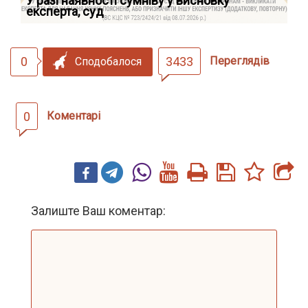
У разі наявності сумніву у висновку
Як
експерта, суд
вк
0
3433
Переглядів
Сподобалося
0
Коментарі
Залиште Ваш коментар: