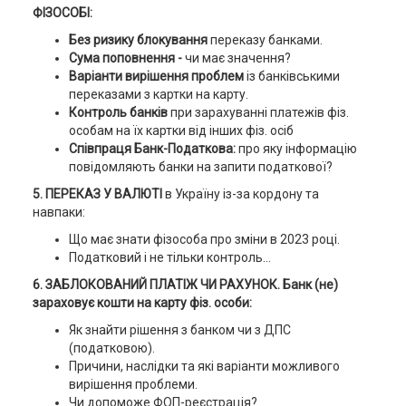
ФІЗОСОБІ:
Без ризику блокування
переказу банками.
Сума поповнення -
чи має значення?
Варіанти вирішення проблем
із банківськими
переказами з картки на карту.
Контроль банків
при зарахуванні платежів фіз.
особам на їх картки від інших фіз. осіб
Співпраця Банк-Податкова:
про яку інформацію
повідомляють банки на запити податкової?
5. ПЕРЕКАЗ У ВАЛЮТІ
в Україну із-за кордону та
навпаки:
Що має знати фізособа про зміни в 2023 році.
Податковий і не тільки контроль...
6. ЗАБЛОКОВАНИЙ ПЛАТІЖ ЧИ РАХУНОК. Банк (не)
зараховує кошти на карту фіз. особи:
Як знайти рішення з банком чи з ДПС
(податковою).
Причини, наслідки та які варіанти можливого
вирішення проблеми.
Чи допоможе ФОП-реєстрація?