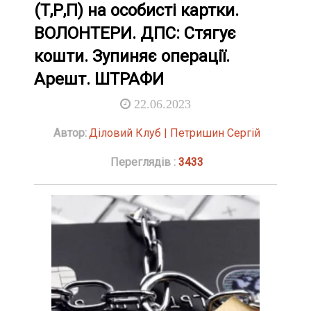
(Т,Р,П) на особисті картки.
ВОЛОНТЕРИ. ДПС: Стягує
кошти. Зупиняє операції.
Арешт. ШТРАФИ
22.06.2023
Автор:
Діловий Клуб | Петришин Сергій
Переглядів :
3433