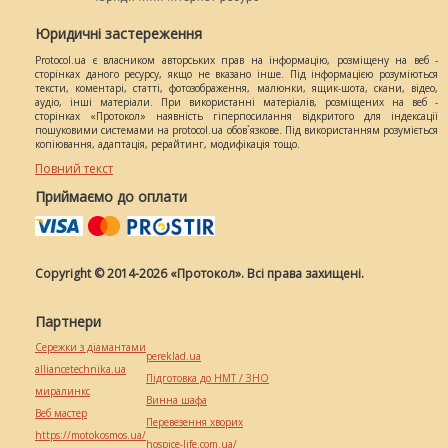
Юридичні застереження
Protocol.ua є власником авторських прав на інформацію, розміщену на веб -
сторінках даного ресурсу, якщо не вказано інше. Під інформацією розуміються
тексти, коментарі, статті, фотозображення, малюнки, ящик-шота, скани, відео,
аудіо, інші матеріали. При використанні матеріалів, розміщених на веб -
сторінках «Протокол» наявність гіперпосилання відкритого для індексації
пошуковими системами на protocol.ua обов`язкове. Під використанням розуміється
копіювання, адаптація, рерайтинг, модифікація тощо.
Повний текст
Приймаємо до оплати
Copyright © 2014-2026 «Протокол». Всі права захищені.
Партнери
Сережки з діамантами
pereklad.ua
alliancetechnika.ua
Підготовка до НМТ / ЗНО
миралинкс
Винна шафа
Веб мастер
Перевезення хворих
https://motokosmos.ua/
hospice-life.com.ua/