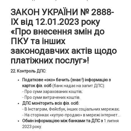
ЗАКОН УКРАЇНИ № 2888-
ІХ від 12.01.2023 року
«Про внесення змін до
ПКУ та інших
законодавчих актів щодо
платіжних послуг»!
22.
Контроль ДПС:
Податкове «око» бачить (знає !) інформацію з
карток фіз. осіб
(банк надає на запит ДПС):
- Про суми зарахованих коштів;
- Про суми витрачених коштів.
ДПС моніторить всіх фіз. осіб:
- В Інстаграм, Фейсбук, інших соціальних мережах;
- На сторінках «купую-продаю» в мережі інтернет…
Обмін інформацією між банками та ДПС з
1 липня
2023 року.