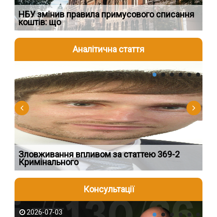
НБУ змінив правила примусового списання
Як
коштів: що
шк
Аналітична стаття
2026-08-04
2
Зловживання впливом за статтею 369-2
Пе
Кримінального
пі
Консультації
2026-07-03
2