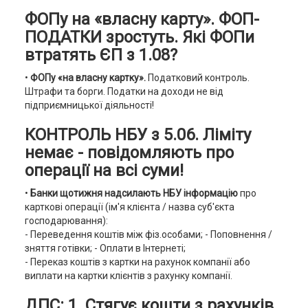
ФОПу на «власну карту». ФОП-
ПОДАТКИ зростуть. Які ФОПи
втратять ЄП з 1.08?
•
ФОПу «на власну картку».
Податковий контроль.
Штрафи та борги. Податки на доходи не від
підприємницької діяльності!
КОНТРОЛЬ НБУ з 5.06. Ліміту
немає - повідомляють про
операції на всі суми!
•
Банки щотижня надсилають НБУ інформацію
про
карткові операції (ім'я клієнта / назва суб'єкта
господарювання):
- Переведення коштів між фіз.особами; - Поповнення /
зняття готівки; - Оплати в Інтернеті;
- Переказ коштів з картки на рахунок компанії або
виплати на картки клієнтів з рахунку компанії.
ДПС: 1. Стягує кошти з рахунків.