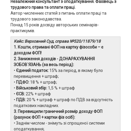
Незалежний консультант з оподаткування. Фахівець з
трудового права та оплати праці.
Автор численних статей з питань оплати праці та
трудового законодавства.
Понад 15 років досвіду авторських семінарів-
практикумів.
Кейс: Верховний Суд, справа №520/11879/18
1. Кошти, отримані ФОП на картку фізособи – є
доходом ФОП!
2. Заниження доходів - ДОНАРАХУВАННЯ
ЗОБОВ`ЯЗАНЬ (за весь період):
•
Єдиний податок:
15% за період, в якому було
перевищення + штраф;
•
ПДФО:
18 % + штраф;
•
Військовий збір:
1,5 % + штраф
•
ЄСВ:
22% + штраф
•
ПДВ:
20 % + штраф + штраф по ПДВ за відсутність
податкових накладних.
3. Перевищили граничний розмір доходу ФОП
(рахунок ФОП + картки фіз осіб):
• Заднім числом - знімуть зі спрощеної системи
оподаткування;