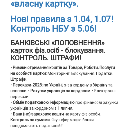
«власну картку».
Нові правила з 1.04, 1.07!
Контроль НБУ з 5.06!
БАНКІВСЬКІ «ПОПОВНЕННЯ»
карток фіз.осіб - блокування.
КОНТРОЛЬ. ШТРАФИ!
•
Ризики отримання коштів за Товари, Роботи, Послуги
на особисті картки:
Моніторинг. Блокування. Податки.
Штрафи.
•
Перекази-2023: по Україні,
з-за кордону в
Україну
та
навпаки.
•
Рахунки українців за кордоном.
• Електронні
перекази.
•
Обмін податковою інформацією
про фінансові рахунки
українців за кордоном з 1 липня.
•
Банк (не) зараховує кошти
на карту фіз.особи.
Контроль за сумами.
Яку інформацію банки
повідомляють податковій?