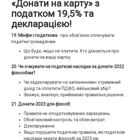
«Донати на карту» з
податком 19,5% та
декларацією!
19. Мінфін і податкова -
про обов’язок сплачувати
податки громадянам.
Що буде, якщо не платити. Хто дізнається про
донати на вашу картку.
20. Чи очікувати на податкові наслідки за донати-2022
фізособам?
Чи задекларувати «із запізненням» отриманий
дохід та сплатити ПДФО, військовий збір?
Зважує, аналізує, приймаємо правильні рішення…
21. Донати-2023 для фізосіб:
Правила не оподатковуваних зарахувань.
Обов’язковий контроль та облік витрат.
Декларування.
Якщо порушити податкові правила, які податкові
наслідки чекати фізособі за 2023 рік.