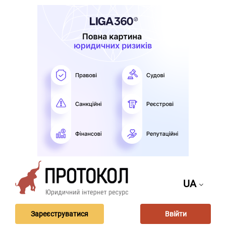
UA
Зареєструватися
Ввійти