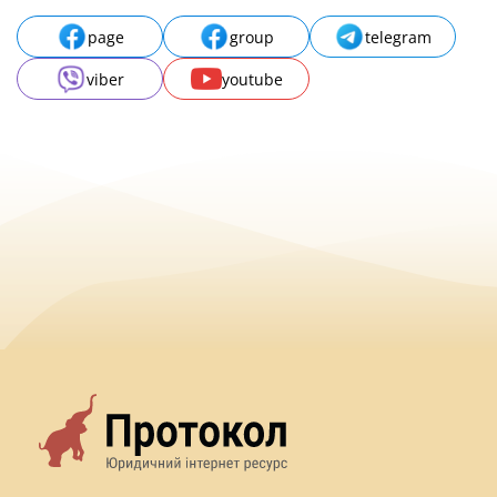
page
group
telegram
viber
youtube