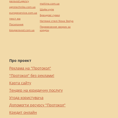
perevod.agency
maltina.com.ua
agrotechnika.com.ua
Шафи купе
europeservice.com.ua
Брендові сумки
текст юа
Натяжні стелі Nova Stelya
Посилання
Перевезення хворих за
kievperevod.com.ua
кордон
Про проект
Реклама на "Протокол"
"Протокол" без реклами!
Карта сайту
Тендер на юридичну послугу
Угода користувача
Допомогти ресурсу "Протокол"
Кредит онлайн