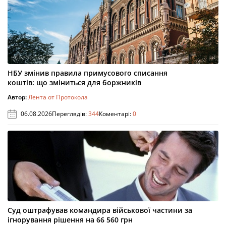
НБУ змінив правила примусового списання
коштів: що зміниться для боржників
Автор:
Лента от Протокола
06.08.2026
Переглядів:
344
Коментарі:
0
Суд оштрафував командира військової частини за
ігнорування рішення на 66 560 грн