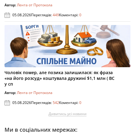
Автор:
Лента от Протокола
05.08.2026
Переглядів:
449
Коментарі:
0
Чоловік помер, але позика залишилася: як фраза
«на його розсуд» коштувала дружині $1,1 млн ( ВС
у сп
Автор:
Лента от Протокола
05.08.2026
Переглядів:
542
Коментарі:
0
Дивитись усі новини
Ми в соціальних мережах: