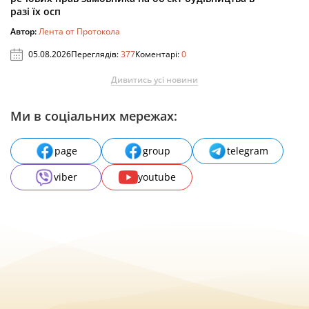
разі їх осп
Автор:
Лента от Протокола
05.08.2026
Переглядів:
377
Коментарі:
0
Дивитись усі новини
Ми в соціальних мережах:
page
group
telegram
viber
youtube