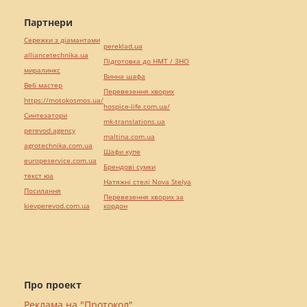
Партнери
Сережки з діамантами
pereklad.ua
alliancetechnika.ua
Підготовка до НМТ / ЗНО
миралинкс
Винна шафа
Веб мастер
Перевезення хворих
https://motokosmos.ua/
hospice-life.com.ua/
Синтезатори
mk-translations.ua
perevod.agency
maltina.com.ua
agrotechnika.com.ua
Шафи купе
europeservice.com.ua
Брендові сумки
текст юа
Натяжні стелі Nova Stelya
Посилання
Перевезення хворих за
kievperevod.com.ua
кордон
Про проект
Реклама на "Протокол"