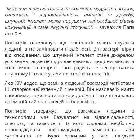
"Імітуючи людські голоси та обличчя, мудрість і знання,
свідомість і відповідальність, емпатію та дружбу,
штучний інтелект може порушити найглибший рівень
комунікації, а саме людські стосунки",
– зауважив Папа
Лев XIV.
Понтифік наголошує, що технології мають служити
людині, а не замінювати її здібності. Він застеріг вірян
від сподівання, що штучний інтелект стане джерелом
усіх знань, адже це підриває навички людини мислити
аналітично та творчо. Папа радить не підкорюватися
штучному інтелекту, аби не втратити талантів.
Лев XIV додає, що заміна людської взаємодії чатботами
ШІ створює небезпечний сценарій. Він називає їх надто
ласкавими, адже вони завжди доступні, чим впливають
на емоційний стан людей та близькість.
Понтифік стверджує, що взаємодія людини з
технологіями має базуватися на відповідальності,
співпраці та самоосвіті. За його словами, необхідно
впроваджувати інформаційну грамотність, аби
суспільство не було безсилим у час швидких