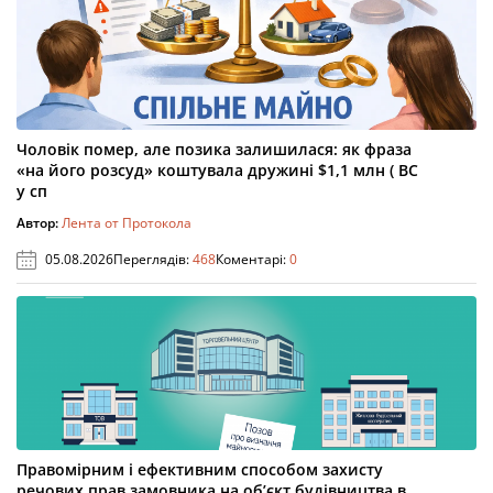
Чоловік помер, але позика залишилася: як фраза
«на його розсуд» коштувала дружині $1,1 млн ( ВС
у сп
Автор:
Лента от Протокола
05.08.2026
Переглядів:
468
Коментарі:
0
Правомірним і ефективним способом захисту
речових прав замовника на об’єкт будівництва в