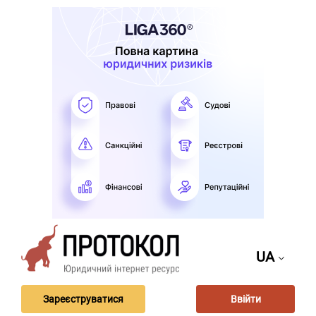
UA
Зареєструватися
Ввійти