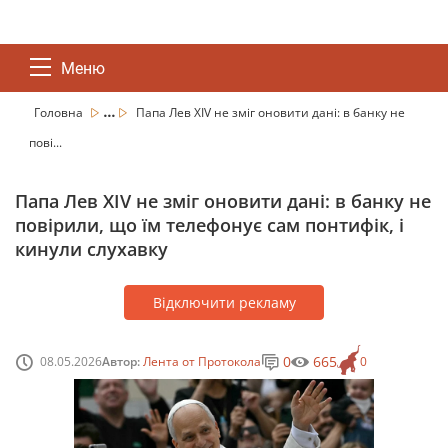
Меню
...
Головна
Папа Лев XIV не зміг оновити дані: в банку не
пові...
Папа Лев XIV не зміг оновити дані: в банку не
повірили, що їм телефонує сам понтифік, і
кинули слухавку
Відключити рекламу
0
665
08.05.2026
Автор:
Лента от Протокола
0