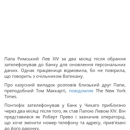
Папа Римський Лев XIV за два місяці після обрання
зателефонував до банку для оновлення персональних
даних. Однак працівниця відмовила, бо не повірила,
що говорить з очільником Ватикану.
Про казусний випадок розповів близький друг Папи,
преподобний Том Маккарті,
повідомляє
The New York
Times.
Понтифік зателефонував у банк у Чикаго приблизно
через два місяці після того, як став Папою Левом XIV. Він
представився як Роберт Прево і зазначив операторці,
що хоче змінити номер телефону та адресу, прив'язані
до його рахунку.