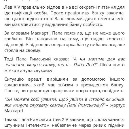
Лев XIV правильно відповів на всі секретні питання для
ідентифікації особи. Проте працівниця банку заявила,
що цього недостатньо. За її словами, для внесення змін
він має з'явитися у відділення банку особисто.
За словами Маккарті, Папа пояснив, що не може цього
зробити. Він наполягав на тому, що надав коректні
відповіді. У відповідь операторка банку вибачилася, але
стояла на своєму.
Тоді Папа Римський сказав:
"А чи матиме для вас
значення, якщо я скажу, що я – Папа Лев?"
. Після цього
жінка кинула слухавку.
Ситуацію врешті вирішили за допомогою іншого
священника, який мав зв'язки з президентом банку.
Про те, чи продовжує працювати операторка, невідомо.
"Ви можете собі уявити, щоб увійти в історію як жінка,
яка кинула слухавку самому Папі Римському?"
– жартує
Маккарті.
Також Папа Римський Лев XIV заявив, що спілкування зі
штучним інтелектом небезпечне через ризик підміни