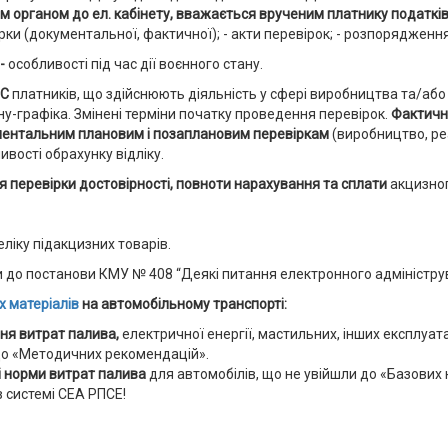
органом до ел. кабінету, вважається врученим платнику податків, 
рки (документальної, фактичної); - акти перевірок; - розпорядження
-
особливості під час дії воєнного стану.
ПС
платників, що здійснюють діяльність у сфері виробництва та/або 
у-графіка. Змінені терміни початку проведення перевірок.
Фактичні
ентальним плановим і позаплановим перевіркам
(виробництво, ре
ивості обрахунку відліку.
 перевірки достовірності, повноти нарахування та сплати
акцизног
іку підакцизних товарів.
и до постанови КМУ № 408 “Деякі питання електронного адмініструв
х матеріалів
на автомобільному транспорті:
ня витрат палива,
електричної енергії, мастильних, інших експлуата
о «Методичних рекомендацій».
ні норми витрат палива
для автомобілів, що не увійшли до «Базових 
в системі СЕА РПСЕ!