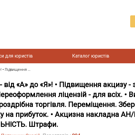
си для юристів
Каталог юристів
 • Підвищення ...
д «А» до «Я»! • Підвищення акцизу - з 
ереоформлення ліцензій - для всіх. • В
оздрібна торгівля. Переміщення. Збері
 на прибуток. • Акцизна накладна АН/Р
ЬНІСТЬ. Штрафи.