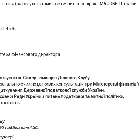
берігання) за результатами фактичних перевірок -
МАСОВЕ.
Штрафи!
271 45 90
аткування. Спікер семінарів Ділового Клубу.
 узагальнюючих податкових консультацій
при Міністерстві фінансів 
даткування
Державної податкової служби України,
рховної Ради України з питань податкової та митної політики,
аткування.
оку
50 найбільших АЗС.
о року!