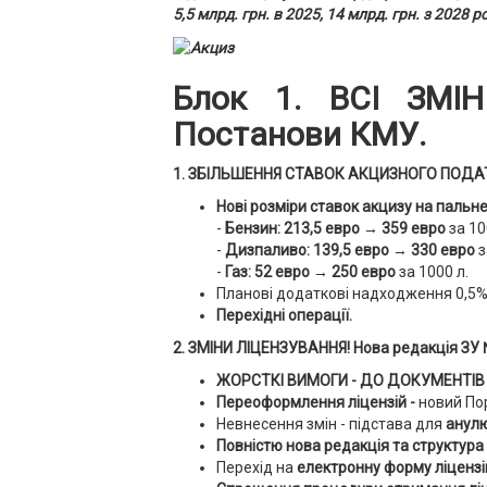
5,5 млрд. грн. в 2025, 14 млрд. грн. з 2028 
Блок 1. ВСІ ЗМІН
Постанови КМУ.
1. ЗБІЛЬШЕННЯ СТАВОК АКЦИЗНОГО ПОДАТК
Нові розміри ставок акцизу на пальне
-
Бензин: 213,5 евро
→
359 евро
за 10
-
Дизпаливо: 139,5 евро
→
330 евро
з
-
Газ: 52 евро
→
250 евро
за 1000 л.
Планові додаткові надходження 0,5%
Перехідні операції.
2.
ЗМІНИ ЛІЦЕНЗУВАННЯ!
Нова редакція ЗУ
ЖОРСТКІ ВИМОГИ - ДО ДОКУМЕНТІ
Переоформлення ліцензій -
новий Пор
Невнесення змін - підстава для
анулю
Повністю нова редакція та структур
Перехід на
електронну форму ліцензі