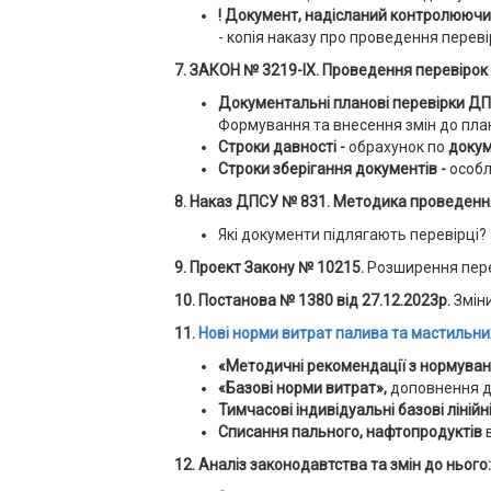
! Документ, надісланий контролюючим 
- копія наказу про проведення переві
7. ЗАКОН № 3219-IX. Проведення перевірок 
Документальні планові перевірки Д
Формування та внесення змін до план
Строки давності -
обрахунок по
докум
Строки зберігання документів -
особл
8. Наказ ДПСУ № 831. Методика проведення
Які документи підлягають перевірці?
9. Проект Закону № 10215.
Розширення перел
10. Постанова № 1380 від 27.12.2023р.
Змін
11.
Нові норми витрат палива та мастильни
«Методичні рекомендації з нормуван
«Базові норми витрат»,
доповнення д
Тимчасові індивідуальні базові ліній
Списання пального, нафтопродуктів
12. Аналіз законодавтства та змін до нього: