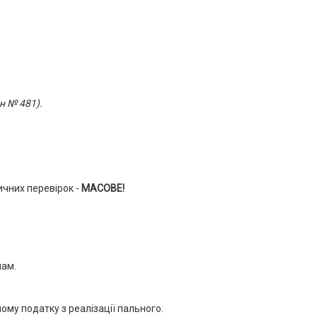
н № 481).
ичних перевірок -
МАСОВЕ!
мам.
му податку з реалізації пального.