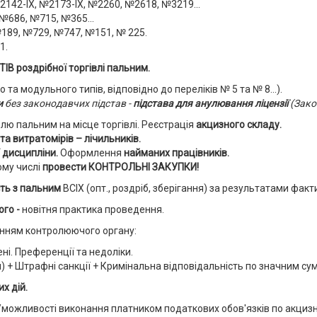
142-IX, №2173-IX, №2260, №2618, №3219...
№686, №715, №365...
189, №729, №747, №151, № 225.
1.
ІВ роздрібної торгівлі пальним.
о та модульного типів, відповідно до переліків № 5 та № 8...).
и
без законодавчих підстав -
підстава для анулювання ліцензії
(Зако
влю пальним на місце торгівлі. Реєстрація
акцизного складу.
 та витратомірів – лічильників.
 дисципліни.
Оформлення
найманих працівників.
ому числі
провести КОНТРОЛЬНІ ЗАКУПКИ!
ть з пальним
ВСІХ (опт., роздріб, зберігання) за результатами факт
ого -
новітня практика проведення.
нням контролюючого органу:
ні. Преференції та недоліки.
) + Штрафні санкції + Кримінальна відповідальність по значним су
х дій.
ожливості виконання платником податкових обов'язків по акцизно