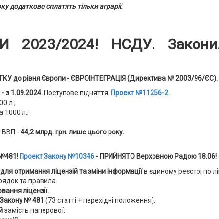
року додатково сплатять тільки аграрії.
И 2023/2024! НСДУ. Закони.
У до рівня Європи - ЄВРОІНТЕГРАЦІЯ
(Директива № 2003/96/ЄС).
 -
з 1.09.2024
.
Поступове підняття.
Проект №11256-2.
00 л.;
а 1000 л.;
 ВВП -
44,2 млрд. грн. лише цього року.
 №481!
Проект Закону №10346
- ПРИЙНЯТО Верховною Радою 18.06!
В
для отримання ліцензій та зміни інформації
в єдиному реєстрі по л
ядок та правила.
вання ліцензії.
а Закону № 481
(73 статті + перехідні положення).
й
замість паперової.