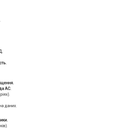
.
Д.
сть.
іщення.
да АС.
ріях).
іна даних.
ики.
ів).