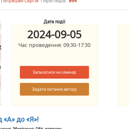
| Петришин Сергій
Переглядів :
894
Дата події
2024-09-05
Час проведення: 09:30-17:30
Записатися на семінар
Задати питання автору
«А» до «Я»!