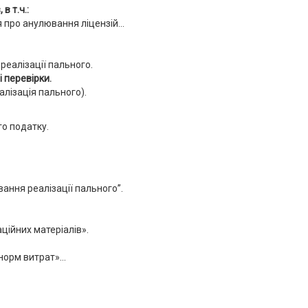
в т.ч.:
 про анулювання ліцензій...
реалізації пального.
 перевірки.
алізація пального).
о податку.
ання реалізації пального”.
ційних матеріалів».
норм витрат»...