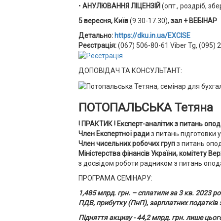
•
АНУЛЮВАННЯ ЛІЦЕНЗІЙ
(опт., роздріб, з
5 вересня, Київ
(9.30-17.30),
зал + ВЕБІНАР
Детально:
https://dku.in.ua/EXCISE
Реєстрація:
(067) 506-80-61 Viber Tg, (095) 
ДОПОВІДАЧ ТА КОНСУЛЬТАНТ:
ПОТОПАЛЬСЬКА Тетяна
! ПРАКТИК ! Експерт-аналітик з питань опод
Член Експертної ради
з питань підготовки
Член чисельних робочих груп
з питань опо
Міністерства фінансів України, комітету Ве
з досвідом роботи радником з питань опод
ПРОГРАМА СЕМІНАРУ:
1,485 млрд. грн. – сплатили за 3 кв. 2023 р
ПДВ, прибутку (ПнП), зарплатних податків 
Підняття акцизу - 44,2 млрд. грн. лише цьог