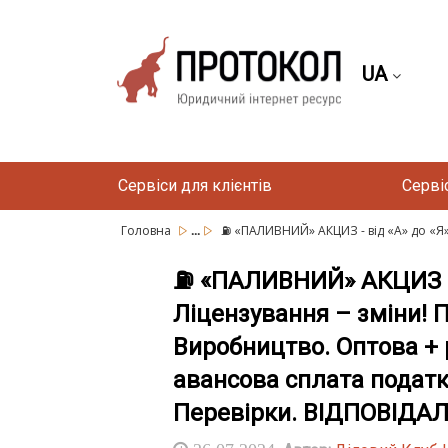
UA
Сервіси для клієнтів
Серві
...
Головна
⛽ «ПАЛИВНИЙ» АКЦИЗ - від «А» до «Я»!
⛽ «ПАЛИВНИЙ» АКЦИЗ - ві
Ліцензування – зміни! П
Виробництво. Оптова + р
авансова сплата податку
Перевірки. ВІДПОВІДАЛ