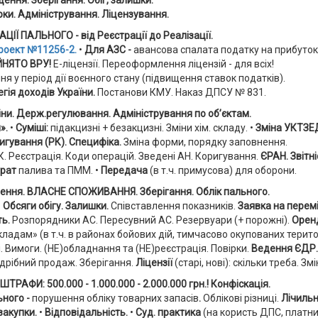
щення. Зберігання. Обіг, залишки.
ірки. Адміністрування. Ліцензування.
Ї ПАЛЬНОГО - від Реєстрації до Реалізації.
роект №11256-2.
•
Для АЗС
-
авансова спалата податку на прибуток
ЙНЯТО ВРУ!
Е-ліцензії. Переоформлення ліцензій - для всіх!
 у період дії воєнного стану (підвищення ставок податків).
гія доходів України.
Постанови КМУ. Наказ ДПСУ № 831.
и. Держ.регулювання. Адміністрування по об’єктам.
».
•
Суміші:
підакцизні + безакцизні. Зміни хім. складу. •
Зміна УКТЗЕ
игування (РК).
Специфіка.
Зміна форми, порядку заповнення.
 Реєстрація. Коди операцій. Зведені АН. Коригування.
ЄРАН. Звітні
трат
палива та ПММ. •
Передача
(в т.ч. примусова) для оборони.
ння. ВЛАСНЕ СПОЖИВАННЯ. Зберігання. Облік пального.
.
Обсяги
обігу. Залишки.
Співставлення показників.
Заявка на перем
ть.
Розпорядники АС. Пересувний АС. Резервуари (+ порожні).
Орен
ладам» (в т.ч. в районах бойових дій, тимчасово окупованих терито
. Вимоги. (НЕ)обладнання та (НЕ)реєстрація. Повірки.
Ведення ЄДР.
дрібний продаж. Зберігання.
Ліцензії
(старі, нові): скільки треба. Зм
ШТРАФИ: 500.000 - 1.000.000 - 2.000.000 грн.! Конфіскація.
ьного -
порушення обліку товарних запасів
.
Облікові різниці.
Лічильн
закупки.
•
Відповідальність.
•
Суд. практика
(на користь ДПС, платник