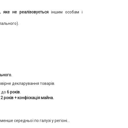
, яке не реалізовується
іншим особам і
пального).
ьного.
товірне декларування товарів.
к до
6 років.
12 років + конфіскація майна.
нше середньої по галузі у регіоні...