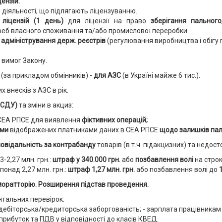
ензій.
в діяльності, що підлягають ліцензуванню.
 ліцензій (1 день)
для ліцензії на право
зберігання пального
реб власного споживання та/або промислової переробки.
 адміністрування держ. реєстрів
(регулювання виробництва і обігу 
вимог Закону.
(за прикладом обмінників) -
для АЗС
(в Україні майже 6 тис.).
х внесків з АЗС в рік.
(НСДУ)
та зміни в акциз:
СЕА РПСЕ для виявлення
фіктивних операцій;
ами
відображених платниками даних в СЕА РПСЕ
щодо залишків пал
повідальність за контрабанду
товарів (в т.ч. підакцизних) та недос
-2,27 млн. грн.:
штраф у 340.000 грн.
або
позбавлення волі
на стро
онад 2,27 млн. грн.:
штраф 1,27 млн. грн.
або позбавлення волі до
оратторію. Розширення підстав проведення.
нтальних перевірок:
ебіторська/кредиторська заборгованість; - зарплата працівникам ме
прибуток та ПДВ
у відповідності до класів КВЕД.