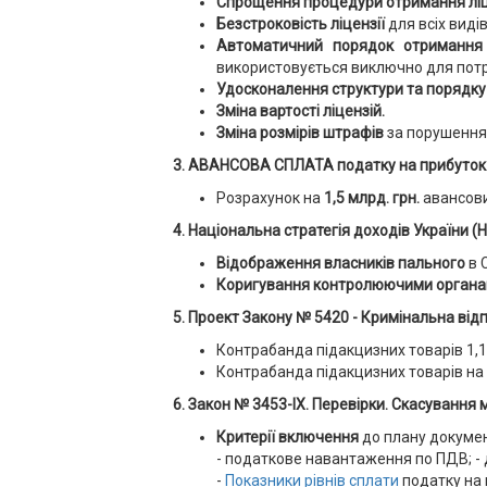
Спрощення процедури отримання ліц
Безстроковість ліцензії
для всіх виді
Автоматичний порядок отримання
використовується виключно для пот
Удосконалення структури та порядку
Зміна вартості ліцензій.
Зміна розмірів штрафів
за порушення 
3. АВАНСОВА СПЛАТА податку на прибуток
Розрахунок на
1,5 млрд. грн.
авансови
4. Національна стратегія доходів України 
Відображення власників пального
в 
Коригування контролюючими орган
5. Проект Закону № 5420 - Кримінальна від
Контрабанда підакцизних товарів 1,13
Контрабанда підакцизних товарів на п
6. Закон № 3453-IX.
Перевірки.
Скасування м
Критерії включення
до плану докуме
- податкове навантаження по ПДВ; - д
-
Показники рівнів сплати
податку на 