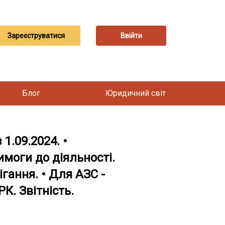
Зареєструватися
Ввійти
Блог
Юридичний світ
1.09.2024. •
имоги до діяльності.
гання. • Для АЗС -
К. Звітність.