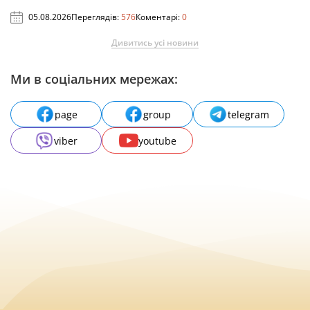
05.08.2026
Переглядів:
576
Коментарі:
0
Дивитись усі новини
Ми в соціальних мережах:
page
group
telegram
viber
youtube