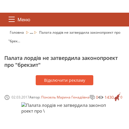
Меню
...
Головна
Палата лордів не затвердила законопроект про
"брек...
Палата лордів не затвердила законопроект
про "брекзит"
Відключити рекламу
0
1430
02.03.2017
Автор:
Понзель Марина Генадіївна
0