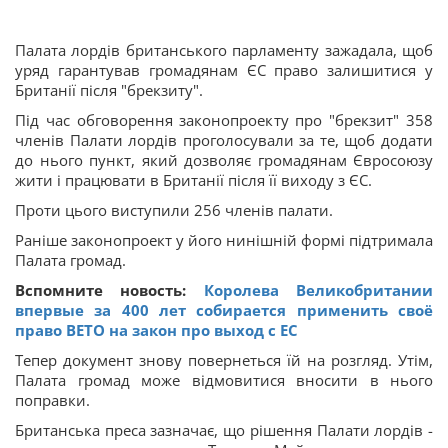
Палата лордів британського парламенту зажадала, щоб
уряд гарантував громадянам ЄС право залишитися у
Британії після "брекзиту".
Під час обговорення законопроекту про "брекзит" 358
членів Палати лордів проголосували за те, щоб додати
до нього пункт, який дозволяє громадянам Євросоюзу
жити і працювати в Британії після її виходу з ЄС.
Проти цього виступили 256 членів палати.
Раніше законопроект у його нинішній формі підтримала
Палата громад.
Вспомните новость:
Королева Великобритании
впервые за 400 лет собирается применить своё
право ВЕТО на закон про выход с ЕС
Тепер документ знову повернеться їй на розгляд. Утім,
Палата громад може відмовитися вносити в нього
поправки.
Британська преса зазначає, що рішення Палати лордів -