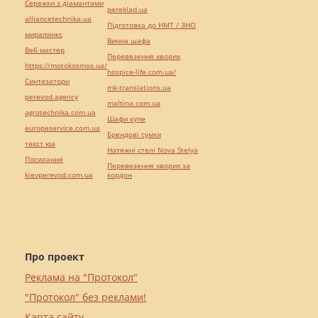
Сережки з діамантами
pereklad.ua
alliancetechnika.ua
Підготовка до НМТ / ЗНО
миралинкс
Винна шафа
Веб мастер
Перевезення хворих
https://motokosmos.ua/
hospice-life.com.ua/
Синтезатори
mk-translations.ua
perevod.agency
maltina.com.ua
agrotechnika.com.ua
Шафи купе
europeservice.com.ua
Брендові сумки
текст юа
Натяжні стелі Nova Stelya
Посилання
Перевезення хворих за
kievperevod.com.ua
кордон
Про проект
Реклама на "Протокол"
"Протокол" без реклами!
Карта сайту