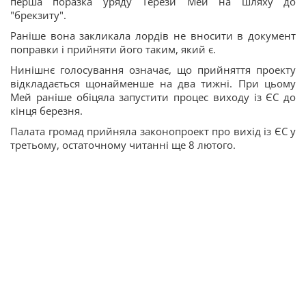
перша поразка уряду Терези Мей на шляху до
"брекзиту".
Раніше вона закликала лордів не вносити в документ
поправки і прийняти його таким, який є.
Нинішнє голосування означає, що прийняття проекту
відкладається щонайменше на два тижні. При цьому
Мей раніше обіцяла запустити процес виходу із ЄС до
кінця березня.
Палата громад прийняла законопроект про вихід із ЄС у
третьому, остаточному читанні ще 8 лютого.