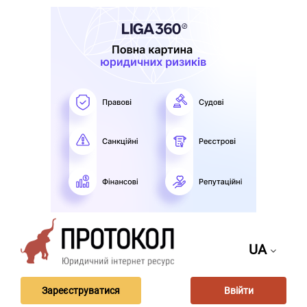
UA
Зареєструватися
Ввійти