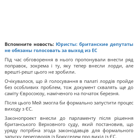
Вспомните новость:
Юристы: британские депутаты
не обязаны голосовать за выход из ЕС
Під час обговорення в нього пропонували внести ряд
поправок, зокрема і ту, яку тепер внесли лорди, але
врешті-решт цього не зробили.
Очікувалося, що й голосування в палаті лордів пройде
без особливих проблем, тож документ схвалять ще до
саміту Євросоюзу, наміченого на початок березня.
Після цього Мей змогла би формально запустити процес
виходу з ЄС.
Законопроект внесли до парламенту після рішення
британського Верховного суду, який постановив, що
уряду потрібна згода законодавців для формального
запуску переговорів із Брюсселем про вихід із ЄС.