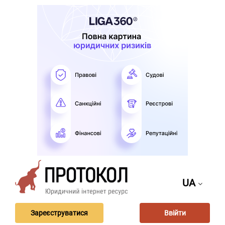
UA
Зареєструватися
Ввійти