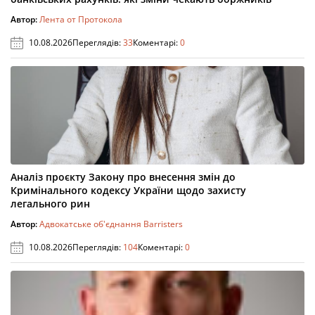
Автор:
Лента от Протокола
10.08.2026
Переглядів:
33
Коментарі:
0
Аналіз проєкту Закону про внесення змін до
Кримінального кодексу України щодо захисту
легального рин
Автор:
Адвокатське об'єднання Barristers
10.08.2026
Переглядів:
104
Коментарі:
0