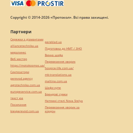
Copyright © 2014-2026 «Протокол». Всі права захищені.
Партнери
Сережки з діамантами
pereklad.ua
alliancetechnika.ua
Підготовка до НМТ / ЗНО
миралинкс
Винна шафа
Веб мастер
Перевезення хворих
https://motokosmos.ua/
hospice-life.com.ua/
Синтезатори
mk-translations.ua
perevod.agency
maltina.com.ua
agrotechnika.com.ua
Шафи купе
europeservice.com.ua
Брендові сумки
текст юа
Натяжні стелі Nova Stelya
Посилання
Перевезення хворих за
kievperevod.com.ua
кордон