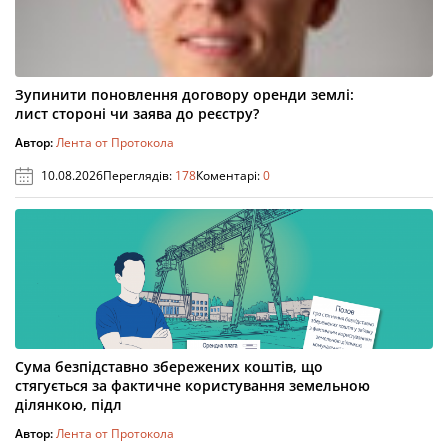
Зупинити поновлення договору оренди землі:
лист стороні чи заява до реєстру?
Автор:
Лента от Протокола
10.08.2026
Переглядів:
178
Коментарі:
0
Сума безпідставно збережених коштів, що
стягується за фактичне користування земельною
ділянкою, підл
Автор:
Лента от Протокола