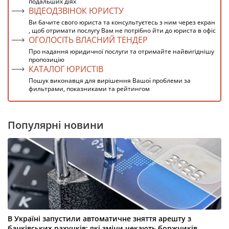
подальших діях
ВІДЕОДЗВІНОК ЮРИСТУ
Ви бачите свого юриста та консультуєтесь з ним через екран
, щоб отримати послугу Вам не потрібно йти до юриста в офіс
ОГОЛОСІТЬ ВЛАСНИЙ ТЕНДЕР
Про надання юридичної послуги та отримайте найвигіднішу
пропозицію
КАТАЛОГ ЮРИСТІВ
Пошук виконавця для вирішення Вашої проблеми за
фильтрами, показниками та рейтингом
Популярні новини
В Україні запустили автоматичне зняття арешту з
банківських рахунків: які зміни чекають боржників