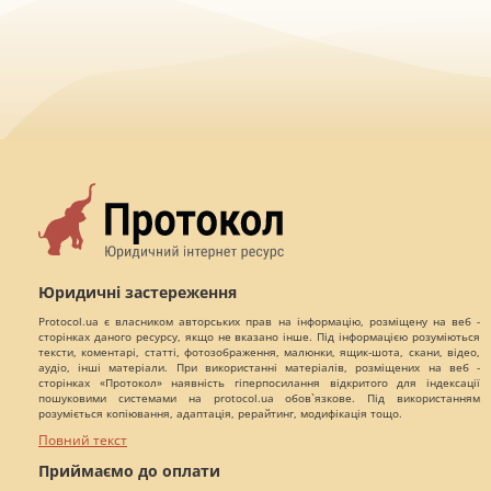
Юридичні застереження
Protocol.ua є власником авторських прав на інформацію, розміщену на веб -
сторінках даного ресурсу, якщо не вказано інше. Під інформацією розуміються
тексти, коментарі, статті, фотозображення, малюнки, ящик-шота, скани, відео,
аудіо, інші матеріали. При використанні матеріалів, розміщених на веб -
сторінках «Протокол» наявність гіперпосилання відкритого для індексації
пошуковими системами на protocol.ua обов`язкове. Під використанням
розуміється копіювання, адаптація, рерайтинг, модифікація тощо.
Повний текст
Приймаємо до оплати