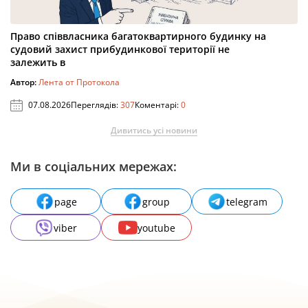
Право співвласника багатоквартирного будинку на
судовий захист прибудинкової території не
залежить в
Автор:
Лента от Протокола
07.08.2026
Переглядів:
307
Коментарі:
0
Дивитись усі новини
Ми в соціальних мережах:
page
group
telegram
viber
youtube