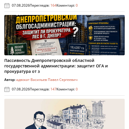
07.08.2026
Переглядів:
164
Коментарі:
0
Пассивность Днепропетровской областной
государственной администрации: защитит ОГА и
прокуратура от з
Автор:
адвокат Васильев Павел Сергеевич
07.08.2026
Переглядів:
147
Коментарі:
0