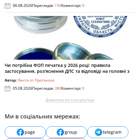
06.08.2026
Переглядів:
156
Коментарі:
0
Чи потрібна ФОП печатка у 2026 році: правила
застосування, роз'яснення ДПС та відповіді на головні з
Автор:
Лента от Протокола
05.08.2026
Переглядів:
380
Коментарі:
0
Дивитись всі консультації
Ми в соціальних мережах:
page
group
telegram