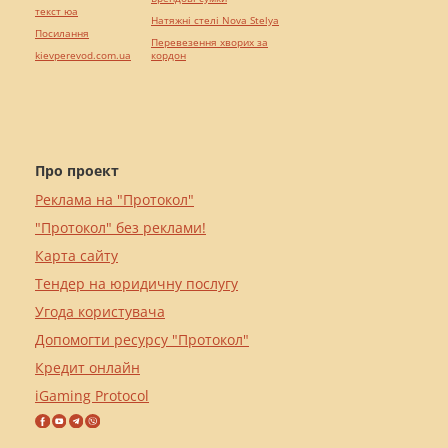
текст юа
Натяжні стелі Nova Stelya
Посилання
Перевезення хворих за
kievperevod.com.ua
кордон
Про проект
Реклама на "Протокол"
"Протокол" без реклами!
Карта сайту
Тендер на юридичну послугу
Угода користувача
Допомогти ресурсу "Протокол"
Кредит онлайн
iGaming Protocol