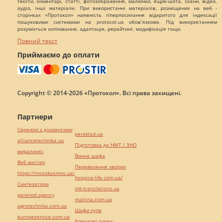
тексти, коментарі, статті, фотозображення, малюнки, ящик-шота, скани, відео,
аудіо, інші матеріали. При використанні матеріалів, розміщених на веб -
сторінках «Протокол» наявність гіперпосилання відкритого для індексації
пошуковими системами на protocol.ua обов`язкове. Під використанням
розуміється копіювання, адаптація, рерайтинг, модифікація тощо.
Повний текст
Приймаємо до оплати
Copyright © 2014-2026 «Протокол». Всі права захищені.
Партнери
Сережки з діамантами
pereklad.ua
alliancetechnika.ua
Підготовка до НМТ / ЗНО
миралинкс
Винна шафа
Веб мастер
Перевезення хворих
https://motokosmos.ua/
hospice-life.com.ua/
Синтезатори
mk-translations.ua
perevod.agency
maltina.com.ua
agrotechnika.com.ua
Шафи купе
europeservice.com.ua
Брендові сумки