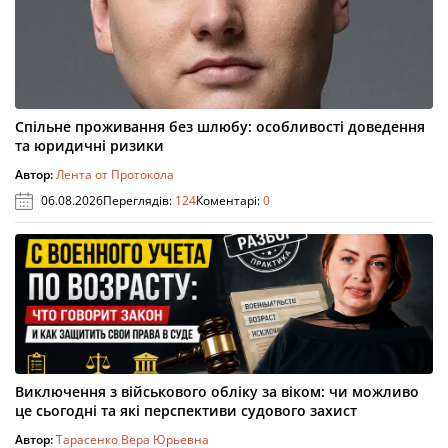
Спільне проживання без шлюбу: особливості доведення
та юридичні ризики
Автор:
Лента от Протокола
06.08.2026
Переглядів:
124
Коментарі:
0
Виключення з військового обліку за віком: чи можливо
це сьогодні та які перспективи судового захист
Автор:
Тарасенко Вера Юрьевна