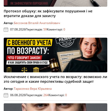
Протокол обшуку: як зафіксувати порушення і не
втратити докази для захисту
Автор:
Бессонов Віталій Анатолійович
07.08.2026
Переглядів:
59
Коментарі:
0
Исключение с воинского учета по возрасту: возможно ли
это сегодня и какие перспективы судебной защит
Автор:
Тарасенко Вера Юрьевна
06.08.2026
Переглядів:
264
Коментарі:
0