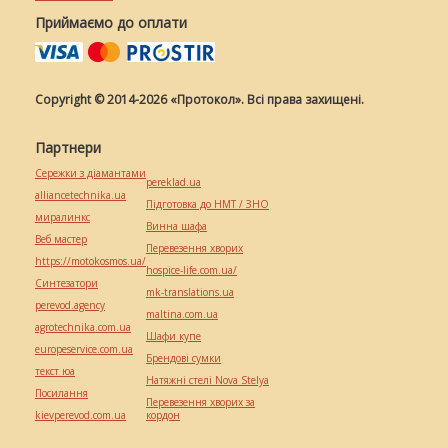
Приймаємо до оплати
Copyright © 2014-2026 «Протокол». Всі права захищені.
Партнери
Сережки з діамантами
pereklad.ua
alliancetechnika.ua
Підготовка до НМТ / ЗНО
миралинкс
Винна шафа
Веб мастер
Перевезення хворих
https://motokosmos.ua/
hospice-life.com.ua/
Синтезатори
mk-translations.ua
perevod.agency
maltina.com.ua
agrotechnika.com.ua
Шафи купе
europeservice.com.ua
Брендові сумки
текст юа
Натяжні стелі Nova Stelya
Посилання
Перевезення хворих за
kievperevod.com.ua
кордон