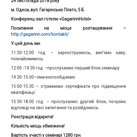
24 листопада 2018 року
м. Одеса,
вул. Гагарінське Плато, 5 Б
Конференц-зал готелю «
GagarinnHotel
»
Посилання на місце розташування –
http://gagarinn.com/kontakti/
У цей день ми:
11:30-12:00 год. – зареєструємось, вип’ємо каву,
познайомимось
12:00 -14:30 год. –прослухаємо перший блок семінару
14.30-15.00–смачнопообідаємо
15.00-15.30 – отримаємо сертифікати про підвищення
кваліфікації
15:30-18.00 год. – прослухаємо другий блок, почуємо
відповіді на свої запитання та розійдемось
Реєстрація відкрита!
Кількість місць обмежена!
Вартість участі у семінарі 1
2
80 грн
.