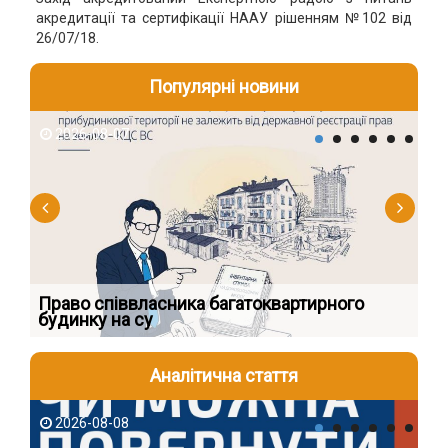
акредитації та сертифікації НААУ рішенням №102 від
26/07/18.
Популярні новини
2026-08-07
2
к
Право співвласника багатоквартирного
Як
будинку на су
шк
Аналітична стаття
2026-08-08
2