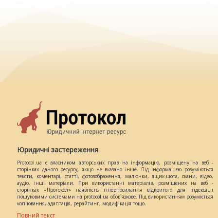
Юридичні застереження
Protocol.ua є власником авторських прав на інформацію, розміщену на веб -
сторінках даного ресурсу, якщо не вказано інше. Під інформацією розуміються
тексти, коментарі, статті, фотозображення, малюнки, ящик-шота, скани, відео,
аудіо, інші матеріали. При використанні матеріалів, розміщених на веб -
сторінках «Протокол» наявність гіперпосилання відкритого для індексації
пошуковими системами на protocol.ua обов`язкове. Під використанням розуміється
копіювання, адаптація, рерайтинг, модифікація тощо.
Повний текст