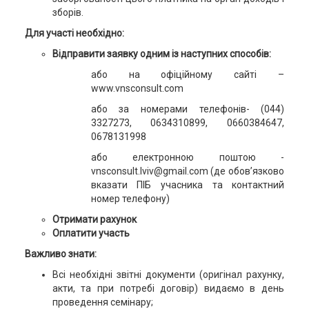
зборів.
Для участі необхідно:
Відправити заявку одним із наступних способів:
або на офіційному сайті –
www.vnsconsult.com
або за номерами телефонів- (044)
3327273, 0634310899, 0660384647,
0678131998
або електронною поштою -
vnsconsult.lviv@gmail.com (де обов’язково
вказати ПІБ учасника та контактний
номер телефону)
Отримати рахунок
Оплатити участь
Важливо знати:
Всі необхідні звітні документи (оригінал рахунку,
акти, та при потребі договір) видаємо в день
проведення семінару;