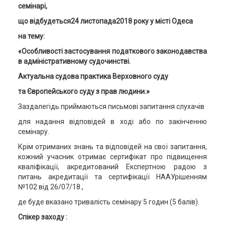
семінарі,
що відбудеться
24 листопада
2018 року у місті Одеса
на тему:
«Особливості застосування податкового законодавства
в адміністративному судочинстві.
Актуальна судова практика Верховного суду
та Європейського суду з прав людини.»
Заздалегідь приймаються письмові запитання слухачів
для надання відповідей в ході або по закінченню
семінару.
Крім отриманих знань та відповідей на свої запитання,
кожний учасник отримає сертифікат про підвищення
кваліфікації, акредитований Експертною радою з
питань акредитації та сертифікації НААУрішенням
№102 від 26/07/18.,
де буде вказано тривалість семінару 5 годин (5 балів).
Спікер заходу :