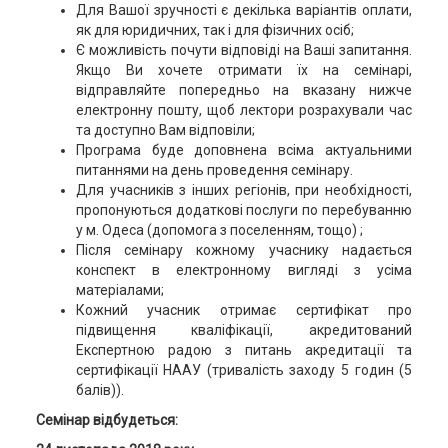
Для Вашої зручності є декілька варіантів оплати,
як для юридичних, так і для фізичних осіб;
Є можливість почути відповіді на Ваші запитання.
Якщо Ви хочете отримати їх на семінарі,
відправляйте попередньо на вказану нижче
електронну пошту, щоб лектори розрахували час
та доступно Вам відповіли;
Програма буде доповнена всіма актуальними
питаннями на день проведення семінару.
Для учасників з інших регіонів, при необхідності,
пропонуються додаткові послуги по перебуванню
у м. Одеса (допомога з поселенням, тощо) ;
Після семінару кожному учаснику надається
конспект в електронному вигляді з усіма
матеріалами;
Кожний учасник отримає сертифікат про
підвищення кваліфікації, акредитований
Експертною радою з питань акредитації та
сертифікації НААУ (тривалість заходу 5 годин (5
балів)).
Семінар відбудеться: