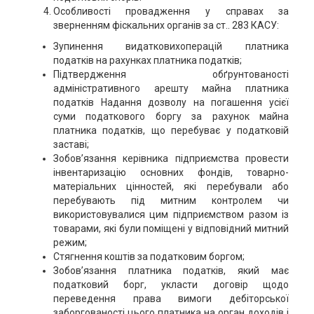
Особливості провадження у справах за
зверненням фіскальних органів за ст.. 283 КАСУ:
Зупинення видатковихоперацій платника
податків на рахунках платника податків;
Підтвердження обґрунтованості
адміністративного арешту майна платника
податків Надання дозволу на погашення усієї
суми податкового боргу за рахунок майна
платника податків, що перебуває у податковій
заставі;
Зобов’язання керівника підприємства провести
інвентаризацію основних фондів, товарно-
матеріальних цінностей, які перебували або
перебувають під митним контролем чи
використовувалися цим підприємством разом із
товарами, які були поміщені у відповідний митний
режим;
Стягнення коштів за податковим боргом;
Зобов’язання платника податків, який має
податковий борг, укласти договір щодо
переведення права вимоги дебіторської
заборгованості цього платника на орган доходів і