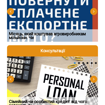
Ї
Місяць, який коштував агровиробникам
Ог
мільйони. Чи
що
Консультації
2026-08-07
2
Сімейний чи особистий кредит: від чого
Пр