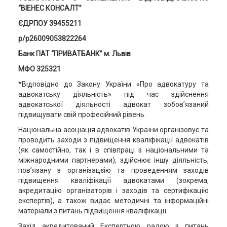
“ВІЕНЕС КОНСАЛТ”
ЄДРПОУ 39455211
р/р26009053822264
Банк ПАТ “ПРИВАТБАНК” м. Львів
МФО 325321
*Відповідно до Закону України «Про адвокатуру та
адвокатську діяльність» під час здійснення
адвокатської діяльності адвокат зобов’язаний
підвищувати свій професійний рівень.
Національна асоціація адвокатів України організовує та
проводить заходи з підвищення кваліфікації адвокатів
(як самостійно, так і в співпраці з національними та
міжнародними партнерами), здійснює іншу діяльність,
пов’язану з організацєію та проведенням заходів
підвищення кваліфікації адвокатами (зокрема,
акредитацію організаторів і заходів та сертифікацію
експертів), а також видає методичні та інформаційні
матеріали з питань підвищення кваліфікації.
Захід акредитований Експертною радою з питань