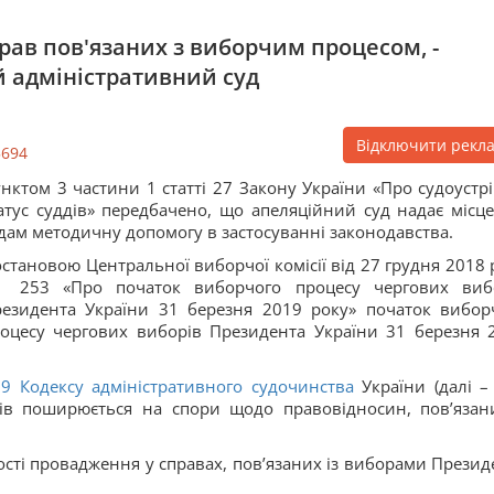
рав пов'язаних з виборчим процесом, -
 адміністративний суд
Відключити рекл
5694
нктом 3 частини 1 статті 27 Закону України «Про судоустрі
атус суддів» передбачено, що апеляційний суд надає місц
дам методичну допомогу в застосуванні законодавства.
становою Центральної виборчої комісії від 27 грудня 2018 
 253 «Про початок виборчого процесу чергових виб
езидента України 31 березня 2019 року» початок вибор
оцесу чергових виборів Президента України 31 березня 
19
Кодексу адміністративного судочинства
України (далі 
дів поширюється на спори щодо правовідносин, пов’язан
ості провадження у справах, пов’язаних із виборами Презид