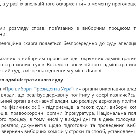
 а у разі їх апеляційного оскарження – з моменту проголош
.
ами розгляду справ, пов’язаних з виборчим процесом т
ни.
пеляційна скарга подається безпосередньо до суду апеляці
в’язаних з виборчим процесом для окружних адміністрати
іністративних судів Восьмого апеляційного адміністратив
ний суд, з місцезнаходженням у місті Львові.
го адміністративного суду
и «
Про вибори Президента України
» органи виконавчої влад
влади, що реалізує державну політику у сфері казначейсь
ьний орган виконавчої влади, що реалізує державну політи
та фізичних осіб - підприємців, а також суди, виборчі комі
ів, правоохоронні органи (прокуратура, Національна полі
го процесу, в тому числі у вихідні дні та в день голосува
розгляд документів щодо підготовки та проведення виб
а звернень виборчих комісій у строки та спосіб, установлені