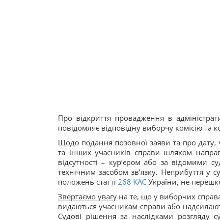
Про відкриття провадження в адміністрат
повідомляє відповідну виборчу комісію та к
Щодо подання позовної заяви та про дату, ч
та інших учасників справи шляхом направл
відсутності – кур’єром або за відомими 
технічним засобом зв’язку. Неприбуття у с
положень статті
268
КАС
України, не перешк
Звертаємо увагу
на те, що у виборчих справ
видаються учасникам справи або надсилають
Судові рішення за наслідками розгляду с