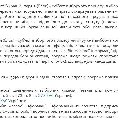
а України, партія (блок) - суб’єкт виборчого процесу, вибор
тереси яких порушено, мають право оскаржувати рішення чи
у, його посадової особи чи повноважного представника,
ішень чи дій, які відповідно до закону, статуту (положе
внутрішньої організаційної діяльності або його виклю
я (блок) - суб’єкт виборчого процесу чи окружна виборча ком
іяльність засобів масової інформації, їх власників, посадови
 законом порядок діяльності засобів масової інформації під
о передвиборної агітації, зокрема щодо вимоги спростув
 про кандидата чи партію (блок), що висунули кандидата.
вним судам
підсудні адміністративні справи, зокрема пов’яза
ьності дільничних виборчих комісій, членів цих комісі
 5 ст. 273, ч. 8 ст.
277
КАС
України);
4
КАС
України);
бів масової інформації, інформаційних агентств, підприєм
 службових осіб, творчих працівників засобів масової інформ
ть законодавство про вибори, за їх місцезнаходженням (ч.3