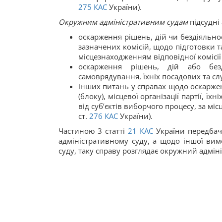
275
КАС
України).
Окружним адміністративним судам
підсудні
оскарження рішень, дій чи бездіяльнос
зазначених комісій, щодо підготовки т
місцезнаходженням відповідної комісії (ч.
оскарження рішень, дій або безд
самоврядування, їхніх посадових та слу
інших питань у справах щодо оскарження
(блоку), місцевої організації партії, ї
від суб’єктів виборчого процесу, за мі
ст.
276
КАС
України).
Частиною 3 статті
21
КАС
України передбач
адміністративному суду, а щодо іншої вим
суду, таку справу розглядає окружний адмін