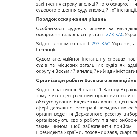
закінчення строку апеляційного оскарження,
судового рішення суду апеляційної інстанції
Порядок оскарження рішень
Особливості судових рішень за наслідк
оскарження закріплені у статті
278
КАС
Украї
Згідно з нормою статті
297
КАС
України, а
інстанції.
Судом апеляційної інстанції у справах по
судів та місцевих загальних судів як адм
округу є Восьмий апеляційний адміністратив
Організація роботи Восьмого апеляційно
Згідно з частиною 9 статті 11 Закону Україн
тому числі центральний орган виконавчої 
обслуговування бюджетних коштів, централ
сфері державної реєстрації юридичних осіб 
органи ведення Державного реєстру виборц
організовують свою роботу під час виборчо
таким чином, щоб забезпечити прийом і 
Президента України, позовних заяв, скарг т