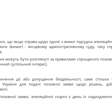
но, що якщо справа щодо однієї з вимог підсудна апеляцій
оги (вимог) - місцевому адміністративному суду, таку сп
д.
 не можуть бути розглянуті за правилами спрощеного позов
чний суспільний інтерес).
инення дії або допущення бездіяльності, саме стільки 
України для подачі позовної заяви щодо рішень, ді
ісії.
озовної заяви, апеляційної скарги є день їх надходженн