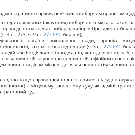
 адміністративні справи, пов’язані з виборчим процесом щод
ті територіальних (окружних) виборчих комісій, а також чл
а проведення місцевих виборів, виборів Президента України
 4 ст. 273, ч. 9 ст.
277
КАС
України);
іяльності органів виконавчої влади, органів місце
жбових осіб, за їх місцезнаходженням (ч. 3 ст.
275
КАС
Украї
 дій або бездіяльності кандидатів, їхніх довірених осіб, па
хніх посадових осіб та уповноважених осіб, офіційних спостері
сцем вчинення дії чи місцем, де ця дія повинна бути вчинена 
ено, що якщо справа щодо однієї з вимог підсудна окруж
оги (вимог) - місцевому загальному суду як адміністратив
істративний суд.