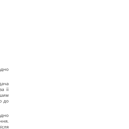
адно
дача
а її
ншим
о до
адно
ння.
ісля