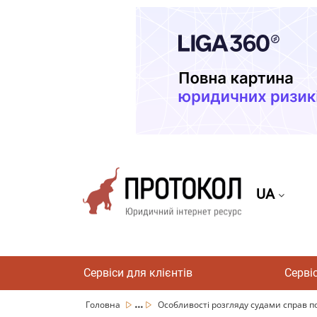
UA
Сервіси для клієнтів
Серві
...
Головна
Особливості розгляду судами справ по