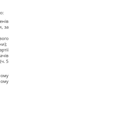
14
Україна у липні збила 87% ударних дронів і
о:
лише 15% балістичних ракет, - звіт
11
енів
Росія платитиме Україні по $20 млрд на рік:
, за
економіст оцінив реальний механізм репарацій
13
Чи справді родзинки такі корисні, як усі
вого
думають: відповідь дієтологів
ни);
14
ртії
Трамп неохоче посилює тиск на РФ, але
гачів
законопроект Грема змусить його вжити
(ч. 5
заходів, - WSJ
11
ному
ному