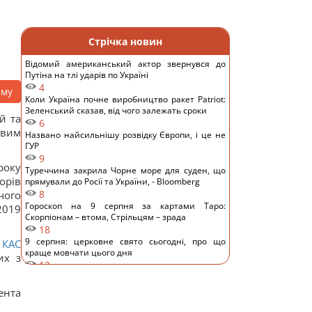
Стрічка новин
Відомий американський актор звернувся до
Путіна на тлі ударів по Україні
4
аму
Коли Україна почне виробництво ракет Patriot:
Зеленський сказав, від чого залежать сроки
й та
6
евим
Названо найсильнішу розвідку Європи, і це не
ГУР
9
року
Туреччина закрила Чорне море для суден, що
орів
прямували до Росії та України, - Bloomberg
8
чого
Гороскоп на 9 серпня за картами Таро:
2019
Скорпіонам – втома, Стрільцям – зрада
18
9 серпня: церковне свято сьогодні, про що
–
КАС
краще мовчати цього дня
их з
12
На Херсонщині росіянам наказали почати
"вільне полювання" на автотранспорт, - ОВА
ента
12