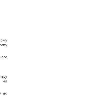
ному
раву
ного
часу
й чи
я до