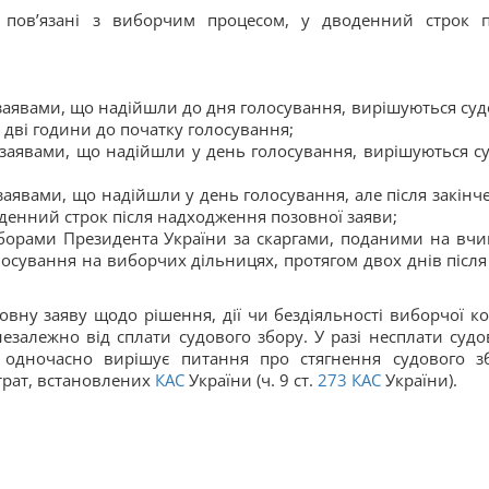
о пов’язані з виборчим процесом, у дводенний строк п
заявами, що надійшли до дня голосування, вирішуються суд
а дві години до початку голосування;
 заявами, що надійшли у день голосування, вирішуються с
заявами, що надійшли у день голосування, але після закінч
денний строк після надходження позовної заяви;
виборами Президента України за скаргами, поданими на вчи
сування на виборчих дільницях, протягом двох днів після
вну заяву щодо рішення, дії чи бездіяльності виборчої ком
незалежно від сплати судового збору. У разі несплати судо
одночасно вирішує питання про стягнення судового з
трат, встановлених
КАС
України (ч. 9 ст.
273
КАС
України).