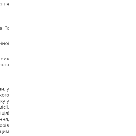
ення
а їх
йної
вних
ного
и, у
кого
ку у
сії,
ція)
ння,
орів
 цим