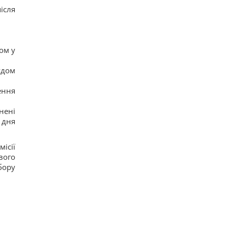
ісля
ом у
удом
ення
нені
 дня
ісії
вого
бору