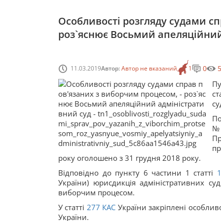
Особливості розгляду судами сп
роз`яснює Восьмий апеляційний
0
11.03.2019
Автор:
Автор не вказаний
1
Пу
ст
су
По
№
Пр
пр
року оголошено з 31 грудня 2018 року.
Відповідно до пункту 6 частини 1 статті
України) юрисдикція адміністративних су
виборчим процесом.
У статті
277
КАС
України закріплені особлив
України.