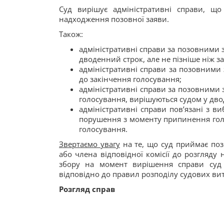
Суд вирішує адміністративні справи, щ
надходження позовної заяви.
Також:
адміністративні справи за позовними 
дводенний строк, але не пізніше ніж з
адміністративні справи за позовними
до закінчення голосування;
адміністративні справи за позовними 
голосування, вирішуються судом у дво
адміністративні справи пов’язані з 
порушення з моменту припинення голо
голосування.
Звертаємо увагу
на те, що суд приймає позо
або члена відповідної комісії до розгляду 
збору на момент вирішення справи суд 
відповідно до правил розподілу судових ви
Розгляд справ