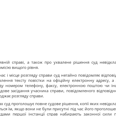
ивній справі, а також про ухвалене рішення суд невідкл
омісію вищого рівня.
ас і місце розгляду справи суд негайно повідомляє відпові
ення тексту повістки на офіційну електронну адресу, а з
суду номером телефону, факсу, електронною поштою чи і
удове засідання учасника справи, повідомленого відповідн
оджає розгляду справи.
ах суд проголошує повне судове рішення, копії яких невідкл
ся їм, якщо вони не були присутні під час його проголоше
удами першої інстанції справ набирають законної сили п