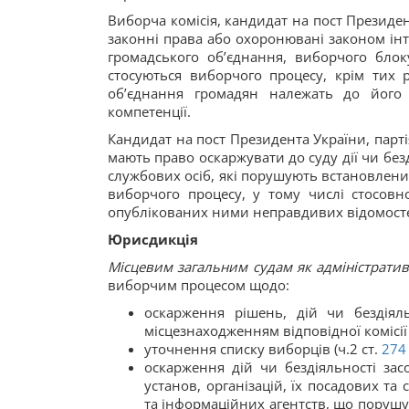
Виборча комісія, кандидат на пост Президент
законні права або охоронювані законом ін
громадського об’єднання, виборчого блок
стосуються виборчого процесу, крім тих р
об’єднання громадян належать до його 
компетенції.
Кандидат на пост Президента України, парті
мають право оскаржувати до суду дії чи безд
службових осіб, які порушують встановлений
виборчого процесу, у тому числі стосовн
опублікованих ними неправдивих відомостей
Юрисдикція
Місцевим загальним судам як адміністрати
виборчим процесом щодо:
оскарження рішень, дій чи бездіял
місцезнаходженням відповідної комісії (ч.
уточнення списку виборців (ч.2 ст.
27
оскарження дій чи бездіяльності засо
установ, організацій, їх посадових та
та інформаційних агентств, що порушую