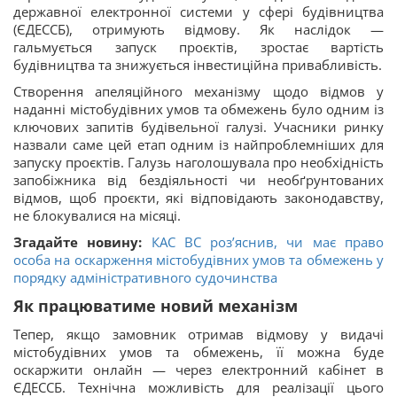
державної електронної системи у сфері будівництва
(ЄДЕССБ), отримують відмову. Як наслідок —
гальмується запуск проєктів, зростає вартість
будівництва та знижується інвестиційна привабливість.
Створення апеляційного механізму щодо відмов у
наданні містобудівних умов та обмежень було одним із
ключових запитів будівельної галузі. Учасники ринку
назвали саме цей етап одним із найпроблемніших для
запуску проєктів. Галузь наголошувала про необхідність
запобіжника від бездіяльності чи необґрунтованих
відмов, щоб проєкти, які відповідають законодавству,
не блокувалися на місяці.
Згадайте новину:
КАС ВС роз’яснив, чи має право
особа на оскарження містобудівних умов та обмежень у
порядку адміністративного судочинства
Як працюватиме новий механізм
Тепер, якщо замовник отримав відмову у видачі
містобудівних умов та обмежень, її можна буде
оскаржити онлайн — через електронний кабінет в
ЄДЕССБ. Технічна можливість для реалізації цього