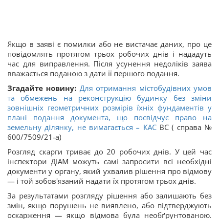
Якщо в заяві є помилки або не вистачає даних, про це
повідомлять протягом трьох робочих днів і нададуть
час для виправлення. Після усунення недоліків заява
вважається поданою з дати її першого подання.
Згадайте новину:
Для отримання містобудівних умов
та обмежень на реконструкцію будинку без зміни
зовнішніх геометричних розмірів їхніх фундаментів у
плані подання документа, що посвідчує право на
земельну ділянку, не вимагається –
КАС
ВС ( справа №
600/7509/21-а)
Розгляд скарги триває до 20 робочих днів. У цей час
інспектори ДІАМ можуть самі запросити всі необхідні
документи у органу, який ухвалив рішення про відмову
— і той зобов'язаний надати їх протягом трьох днів.
За результатами розгляду рішення або залишають без
змін, якщо порушень не виявлено, або підтверджують
оскарження — якщо відмова була необґрунтованою.