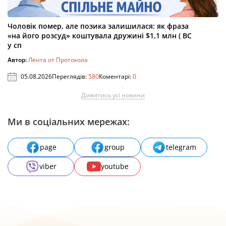
Чоловік помер, але позика залишилася: як фраза
«на його розсуд» коштувала дружині $1,1 млн ( ВС
у сп
Автор:
Лента от Протокола
05.08.2026
Переглядів:
580
Коментарі:
0
Дивитись усі новини
Ми в соціальних мережах:
page
group
telegram
viber
youtube