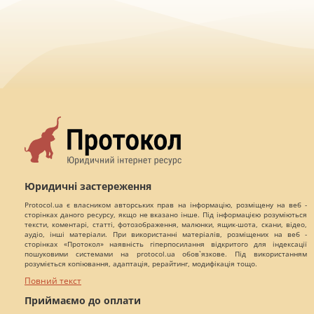
Юридичні застереження
Protocol.ua є власником авторських прав на інформацію, розміщену на веб -
сторінках даного ресурсу, якщо не вказано інше. Під інформацією розуміються
тексти, коментарі, статті, фотозображення, малюнки, ящик-шота, скани, відео,
аудіо, інші матеріали. При використанні матеріалів, розміщених на веб -
сторінках «Протокол» наявність гіперпосилання відкритого для індексації
пошуковими системами на protocol.ua обов`язкове. Під використанням
розуміється копіювання, адаптація, рерайтинг, модифікація тощо.
Повний текст
Приймаємо до оплати