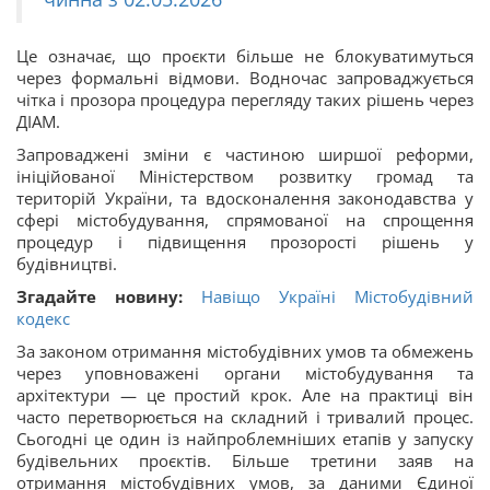
Це означає, що проєкти більше не блокуватимуться
через формальні відмови. Водночас запроваджується
чітка і прозора процедура перегляду таких рішень через
ДІАМ.
Запроваджені зміни є частиною ширшої реформи,
ініційованої Міністерством розвитку громад та
територій України, та вдосконалення законодавства у
сфері містобудування, спрямованої на спрощення
процедур і підвищення прозорості рішень у
будівництві.
Згадайте новину:
Навіщо Україні Містобудівний
кодекс
За законом отримання містобудівних умов та обмежень
через уповноважені органи містобудування та
архітектури — це простий крок. Але на практиці він
часто перетворюється на складний і тривалий процес.
Сьогодні це один із найпроблемніших етапів у запуску
будівельних проєктів. Більше третини заяв на
отримання містобудівних умов, за даними Єдиної