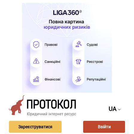
UA
Зареєструватися
Ввійти