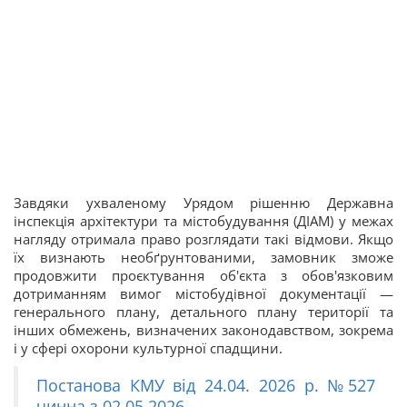
Завдяки ухваленому Урядом рішенню Державна
інспекція архітектури та містобудування (ДІАМ) у межах
нагляду отримала право розглядати такі відмови. Якщо
їх визнають необґрунтованими, замовник зможе
продовжити проєктування об'єкта з обов'язковим
дотриманням вимог містобудівної документації —
генерального плану, детального плану території та
інших обмежень, визначених законодавством, зокрема
і у сфері охорони культурної спадщини.
Постанова КМУ від 24.04. 2026 р. №527
чинна з 02.05.2026