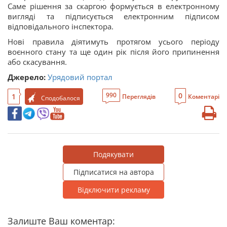
Саме рішення за скаргою формується в електронному
вигляді та підписується електронним підписом
відповідального інспектора.
Нові правила діятимуть протягом усього періоду
воєнного стану та ще один рік після його припинення
або скасування.
Джерело:
Урядовий портал
0
990
1
Переглядів
Коментарі
Сподобалося
Подякувати
Підписатися на автора
Відключити рекламу
Залиште Ваш коментар: