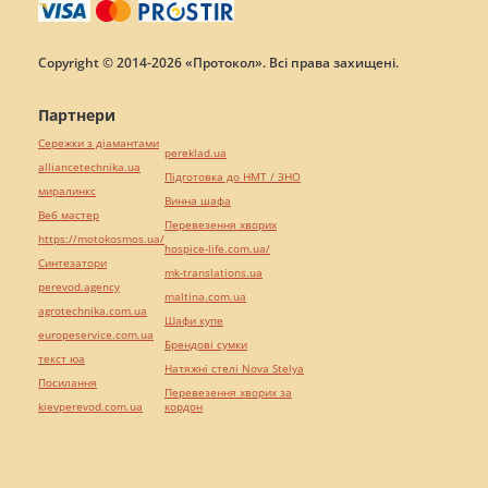
Copyright © 2014-2026 «Протокол». Всі права захищені.
Партнери
Сережки з діамантами
pereklad.ua
alliancetechnika.ua
Підготовка до НМТ / ЗНО
миралинкс
Винна шафа
Веб мастер
Перевезення хворих
https://motokosmos.ua/
hospice-life.com.ua/
Синтезатори
mk-translations.ua
perevod.agency
maltina.com.ua
agrotechnika.com.ua
Шафи купе
europeservice.com.ua
Брендові сумки
текст юа
Натяжні стелі Nova Stelya
Посилання
Перевезення хворих за
kievperevod.com.ua
кордон