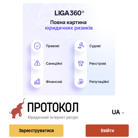
UA
Зареєструватися
Ввійти