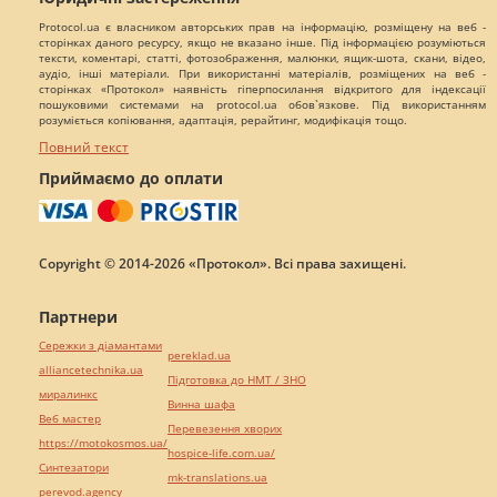
Protocol.ua є власником авторських прав на інформацію, розміщену на веб -
сторінках даного ресурсу, якщо не вказано інше. Під інформацією розуміються
тексти, коментарі, статті, фотозображення, малюнки, ящик-шота, скани, відео,
аудіо, інші матеріали. При використанні матеріалів, розміщених на веб -
сторінках «Протокол» наявність гіперпосилання відкритого для індексації
пошуковими системами на protocol.ua обов`язкове. Під використанням
розуміється копіювання, адаптація, рерайтинг, модифікація тощо.
Повний текст
Приймаємо до оплати
Copyright © 2014-2026 «Протокол». Всі права захищені.
Партнери
Сережки з діамантами
pereklad.ua
alliancetechnika.ua
Підготовка до НМТ / ЗНО
миралинкс
Винна шафа
Веб мастер
Перевезення хворих
https://motokosmos.ua/
hospice-life.com.ua/
Синтезатори
mk-translations.ua
perevod.agency