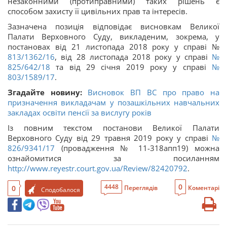
незаконними (протиправними) таких рішень є
способом захисту її цивільних прав та інтересів.
Зазначена позиція відповідає висновкам Великої
Палати Верховного Суду, викладеним, зокрема, у
постановах від 21 листопада 2018 року у справі №
813/1362/16
, від 28 листопада 2018 року у справі
№
825/642/18
та від 29 січня 2019 року у справі
№
803/1589/17
.
Згадайте новину:
Висновок ВП ВС про право на
призначення викладачам у позашкільних навчальних
закладах освіти пенсії за вислугу років
Із повним текстом постанови Великої Палати
Верховного Суду від 29 травня 2019 року у справі
№
826/9341/17
(провадження № 11-318апп19) можна
ознайомитися за посиланням
http://www.reyestr.court.gov.ua/Review/82420792
.
0
4448
0
Переглядів
Коментарі
Сподобалося