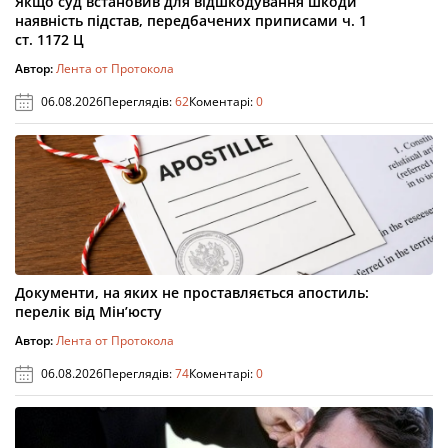
Якщо суд встановив для відшкодування шкоди
наявність підстав, передбачених приписами ч. 1
ст. 1172 Ц
Автор:
Лента от Протокола
06.08.2026
Переглядів:
62
Коментарі:
0
Документи, на яких не проставляється апостиль:
перелік від Мін’юсту
Автор:
Лента от Протокола
06.08.2026
Переглядів:
74
Коментарі:
0