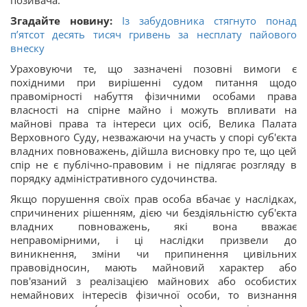
позивача.
Згадайте новину:
Із забудовника стягнуто понад
п’ятсот десять тисяч гривень за несплату пайового
внеску
Ураховуючи те, що зазначені позовні вимоги є
похідними при вирішенні судом питання щодо
правомірності набуття фізичними особами права
власності на спірне майно і можуть впливати на
майнові права та інтереси цих осіб, Велика Палата
Верховного Суду, незважаючи на участь у спорі суб'єкта
владних повноважень, дійшла висновку про те, що цей
спір не є публічно-правовим і не підлягає розгляду в
порядку адміністративного судочинства.
Якщо порушення своїх прав особа вбачає у наслідках,
спричинених рішенням, дією чи бездіяльністю суб'єкта
владних повноважень, які вона вважає
неправомірними, і ці наслідки призвели до
виникнення, зміни чи припинення цивільних
правовідносин, мають майновий характер або
пов'язаний з реалізацією майнових або особистих
немайнових інтересів фізичної особи, то визнання