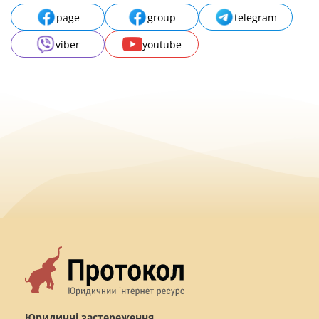
page
group
telegram
viber
youtube
Юридичні застереження