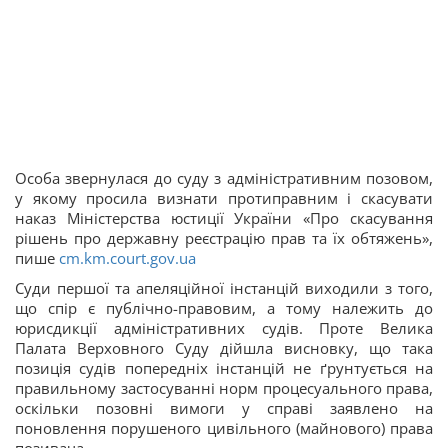
Особа звернулася до суду з адміністративним позовом,
у якому просила визнати протиправним і скасувати
наказ Міністерства юстиції України «Про скасування
рішень про державну реєстрацію прав та їх обтяжень»,
пише
cm.km.court.gov.ua
Суди першої та апеляційної інстанцій виходили з того,
що спір є публічно-правовим, а тому належить до
юрисдикції адміністративних судів. Проте Велика
Палата Верховного Суду дійшла висновку, що така
позиція судів попередніх інстанцій не ґрунтується на
правильному застосуванні норм процесуального права,
оскільки позовні вимоги у справі заявлено на
поновлення порушеного цивільного (майнового) права