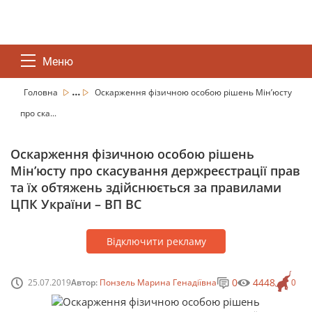
Меню
...
Головна
Оскарження фізичною особою рішень Мін’юсту
про ска...
Оскарження фізичною особою рішень
Мін’юсту про скасування держреєстрації прав
та їх обтяжень здійснюється за правилами
ЦПК України – ВП ВС
Відключити рекламу
0
4448
25.07.2019
Автор:
Понзель Марина Генадіївна
0