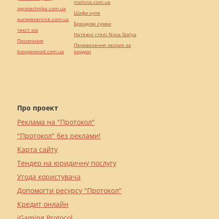
maltina.com.ua
agrotechnika.com.ua
Шафи купе
europeservice.com.ua
Брендові сумки
текст юа
Натяжні стелі Nova Stelya
Посилання
Перевезення хворих за
kievperevod.com.ua
кордон
Про проект
Реклама на "Протокол"
"Протокол" без реклами!
Карта сайту
Тендер на юридичну послугу
Угода користувача
Допомогти ресурсу "Протокол"
Кредит онлайн
iGaming Protocol