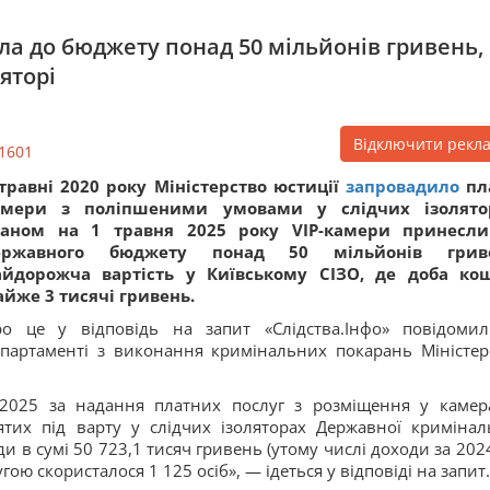
ла до бюджету понад 50 мільйонів гривень,
яторі
Відключити рекл
1601
травні 2020 року Міністерство юстиції
запровадило
пл
амери з поліпшеними умовами у слідчих ізолято
таном на 1 травня 2025 року VIP-камери принесл
ержавного бюджету понад 50 мільйонів гриве
айдорожча вартість у Київському СІЗО, де доба ко
йже 3 тисячі гривень.
о це у відповідь на запит «Слідства.Інфо» повідоми
партаменті з виконання кримінальних покарань Міністер
.2025 за надання платних послуг з розміщення у камер
тих під варту у слідчих ізоляторах Державної кримінал
 в сумі 50 723,1 тисяч гривень (утому числі доходи за 2024
ою скористалося 1 125 осіб», — ідеться у відповіді на запит.