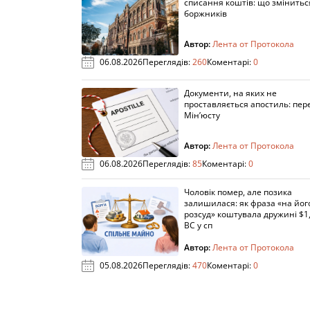
списання коштів: що змінитьс
боржників
Автор:
Лента от Протокола
06.08.2026
Переглядів:
260
Коментарі:
0
Документи, на яких не
проставляється апостиль: пере
Мін’юсту
Автор:
Лента от Протокола
06.08.2026
Переглядів:
85
Коментарі:
0
Чоловік помер, але позика
залишилася: як фраза «на йог
розсуд» коштувала дружині $1,
ВС у сп
Автор:
Лента от Протокола
05.08.2026
Переглядів:
470
Коментарі:
0