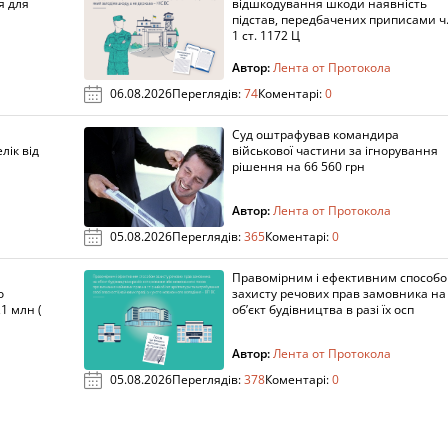
я для
відшкодування шкоди наявність
підстав, передбачених приписами ч
1 ст. 1172 Ц
Автор:
Лента от Протокола
06.08.2026
Переглядів:
74
Коментарі:
0
Суд оштрафував командира
лік від
військової частини за ігнорування
рішення на 66 560 грн
Автор:
Лента от Протокола
05.08.2026
Переглядів:
365
Коментарі:
0
Правомірним і ефективним способ
о
захисту речових прав замовника на
1 млн (
об’єкт будівництва в разі їх осп
Автор:
Лента от Протокола
05.08.2026
Переглядів:
378
Коментарі:
0