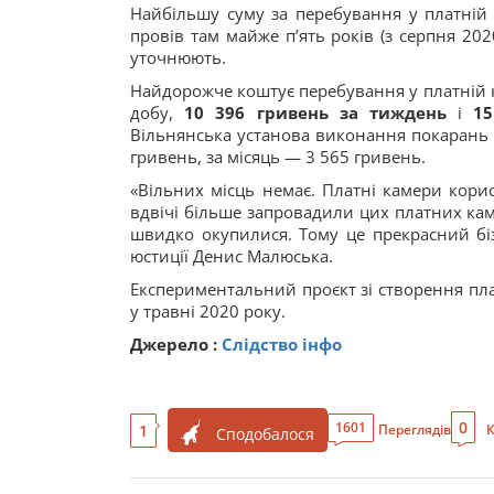
Найбільшу суму за перебування у платні
провів там майже п’ять років (з серпня 202
уточнюють.
Найдорожче коштує перебування у платній к
добу,
10 396 гривень за тиждень
і
1
Вільнянська установа виконання покарань у
гривень, за місяць — 3 565 гривень.
«Вільних місць немає. Платні камери кори
вдвічі більше запровадили цих платних каме
швидко окупилися. Тому це прекрасний бі
юстиції Денис Малюська.
Експериментальний проєкт зі створення пл
у травні 2020 року.
Джерело :
Слідство інфо
0
1601
1
Переглядів
К
Сподобалося