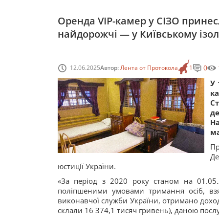
Оренда VIP-камер у СІЗО принес
найдорожчі — у Київському ізол
0
12.06.2025
Автор:
Лента от Протокола
1
У 
к
С
д
Н
ма
Пр
Де
юстиції України.
«За період з 2020 року станом на 01.05
поліпшеними умовами тримання осіб, взя
виконавчої служби України, отримано доходи
склали 16 374,1 тисяч гривень), даною послуг