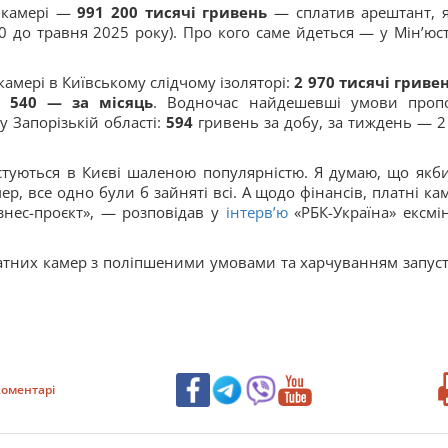
й камері —
991 200 тисячі гривень
— сплатив арештант, 
0 до травня 2025 року). Про кого саме йдеться — у Мін’юст
амері в Київському слідчому ізоляторі:
2 970 тисячі гриве
5 540 — за місяць
. Водночас найдешевші умови проп
 Запорізькій області:
594
гривень за добу, за тиждень — 2
стуються в Києві шаленою популярністю. Я думаю, що якб
р, все одно були б зайняті всі. А щодо фінансів, платні ка
знес-проєкт», — розповідав у
інтерв’ю
«РБК-Україна» ексмін
атних камер з поліпшеними умовами та харчуванням запус
оментарі