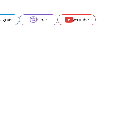
legram
viber
youtube