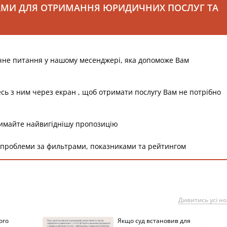
АМИ ДЛЯ ОТРИМАННЯ ЮРИДИЧНИХ ПОСЛУГ ТА
чне питання у нашому месенджері, яка допоможе Вам
есь з ним через екран , щоб отримати послугу Вам не потрібно
римайте найвигіднішу пропозицію
 проблеми за фильтрами, показниками та рейтингом
Дивитись усі н
ого
Якщо суд встановив для