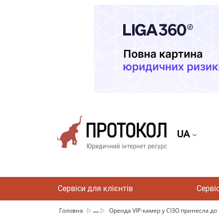
UA
Сервіси для клієнтів
Серві
...
Головна
Оренда VIP-камер у СІЗО принесла до 