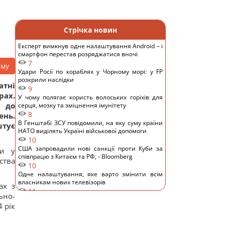
Стрічка новин
Експерт вимкнув одне налаштування Android – і
смартфон перестав розряджатися вночі
7
аму
Удари Росії по кораблях у Чорному морі: у FP
розкрили наслідки
атні
9
рах.
У чому полягає користь волоських горіхів для
и до
серця, мозку та зміцнення імунітету
8
нь.
В Генштабі ЗСУ повідомили, на яку суму країни
штує
НАТО виділять Україні військової допомоги
10
США запровадили нові санкції проти Куби за
ли у
співпрацю з Китаєм та РФ, - Bloomberg
ства
10
Одне налаштування, яке варто змінити всім
власникам нових телевізорів
ах з
11
ьно-
Вчені виявили відбитки пальців на кераміці
 рік
віком 8000 років: що їх здивувало
10