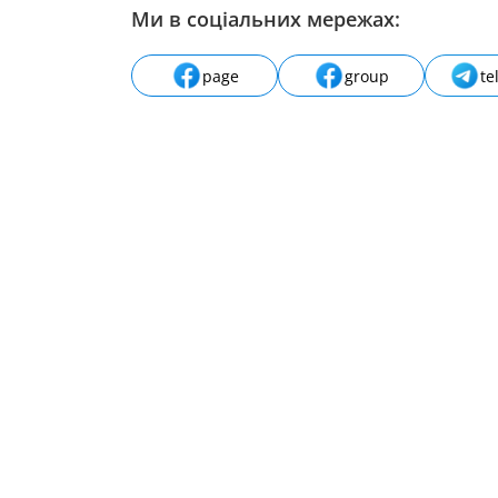
Ми в соціальних мережах:
page
group
te