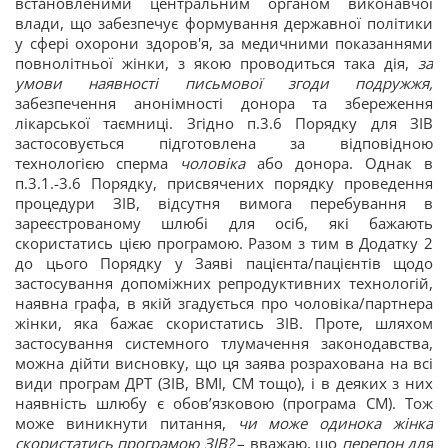
встановленими центральним органом виконавчої
влади, що забезпечує формування державної політики
у сфері охорони здоров'я, за медичними показаннями
повнолітньої жінки, з якою проводиться така дія,
за
умови наявності письмової згоди подружжя,
забезпечення анонімності донора та збереження
лікарської таємниці. Згідно п.3.6 Порядку для ЗІВ
застосовується підготовлена за відповідною
технологією сперма
чоловіка
або донора. Однак в
п.3.1.-3.6 Порядку, присвячених порядку проведення
процедури ЗІВ, відсутня вимога перебування в
зареєстрованому шлюбі для осіб, які бажають
скористатись цією програмою. Разом з тим в Додатку 2
до цього Порядку у Заяві пацієнта/пацієнтів щодо
застосування допоміжних репродуктивних технологій,
наявна графа, в якій згадується про чоловіка/партнера
жінки, яка бажає скористатись ЗІВ. Проте, шляхом
застосування системного тлумачення законодавства,
можна дійти висновку, що ця заява розрахована на всі
види програм ДРТ (ЗІВ, ВМІ, СМ тощо), і в деяких з них
наявність шлюбу є обов’язковою (програма СМ). Тож
може виникнути питання,
чи може одинока жінка
скористатись програмою ЗІВ?
– вважаю, що
перепон для