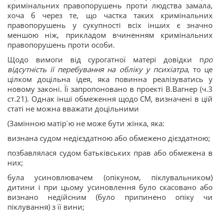
кримінальних правопорушень проти людства замала,
хоча б через те, що частка таких кримінальних
правопорушень у сукупності всіх інших є значно
меншою ніж, прикладом вчиненням кримінальних
правопорушень проти особи.
Щодо вимоги від сурогатної матері довідки п
ро
відсутність її перебування на обліку у психіатра
, то це
цілком доцільна ідея, яка повинна реалізуватись у
новому законі. Її запропоновано в проекті В.Вагнер (ч.3
ст.21). Однак інші обмеження щодо СМ, визначені в цій
статі не можна вважати доцільними
(Замінною матір`ю не може бути жінка, яка:
визнана судом недієздатною або обмежено дієздатною;
позбавлялася судом батьківських прав або обмежена в
них;
була усиновлювачем (опікуном, піклувальником)
дитини і при цьому усиновлення було скасовано або
визнано недійсним (було припинено опіку чи
піклування) з її вини;