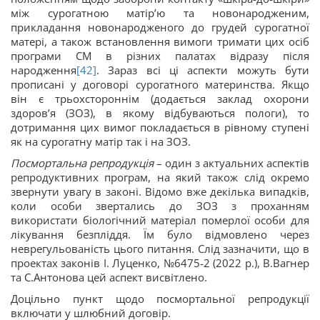
між сурогатною матір’ю та новонародженим,
прикладання новонародженого до грудей сурогатної
матері, а також встановлення вимоги тримати цих осіб
програми СМ в різних палатах відразу після
народження
[42]
. Зараз всі ці аспекти можуть бути
прописані у договорі сурогатного материнства. Якщо
він є трьохстороннім (додається заклад охорони
здоров’я (ЗОЗ), в якому відбуваються пологи), то
дотримання цих вимог покладається в рівному ступені
як на сурогатну матір так і на ЗОЗ.
Посмортальна репродукція
– один з актуальних аспектів
репродуктивних програм, на який також слід окремо
звернути увагу в законі. Відомо вже декілька випадків,
коли особи звертались до ЗОЗ з проханням
використати біологічний матеріал померлої особи для
лікування безпліддя. Їм було відмовлено через
неврегульованість цього питання. Слід зазначити, що в
проектах законів І. Луценко, №6475-2 (2022 р.), В.Вагнер
та С.Антонова цей аспект висвітлено.
Доцільно пункт щодо посмортальної репродукції
включати у шлюбний договір.