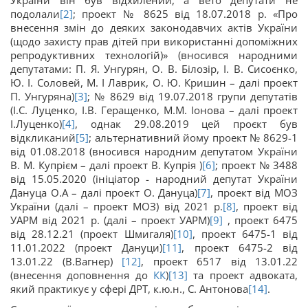
України він був відхилений, а вето депутати не
подолали
[2]
; проект № 8625 від 18.07.2018 р. «Про
внесення змін до деяких законодавчих актів України
(щодо захисту прав дітей при використанні допоміжних
репродуктивних технологій)» (вносився народними
депутатами: П. Я. Унгурян, О. В. Білозір, І. В. Сисоєнко,
Ю. І. Соловей, М. І Лаврик, О. Ю. Кришин – далі проект
П. Унгуряна)
[3]
; № 8629 від 19.07.2018 групи депутатів
(І.С. Луценко, І.В. Геращенко, М.М. Іонова – далі проект
І.Луценко)
[4]
, однак 29.08.2019 цей проєкт був
відкликаний
[5]
; альтернативний йому проект № 8629-1
від 01.08.2018 (вносився народним депутатом України
В. М. Купрієм – далі проект В. Купрія )
[6]
; проект № 3488
від 15.05.2020 (ініціатор - народний депутат України
Дануца О.А – далі проект О. Дануца)
[7]
, проект від МОЗ
України (далі – проект МОЗ) від 2021 р.
[8]
, проект від
УАРМ від 2021 р. (далі – проект УАРМ)
[9]
, проект 6475
від 28.12.21 (проект Шмигаля)
[10]
, проект 6475-1 від
11.01.2022 (проект Дануци)
[11]
, проект 6475-2 від
13.01.22 (В.Вагнер)
[12]
, проект 6517 від 13.01.22
(внесення доповнення до
КК
)
[13]
та проект адвоката,
який практикує у сфері ДРТ, к.ю.н., С. Антонова
[14]
.