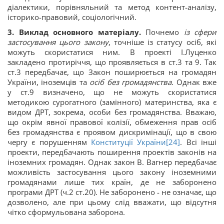
діалектики, порівняльний та метод контент-аналізу,
історико-правовий, соціологічний.
3. Виклад основного матеріалу.
Почнемо
із сфери
застосування цього закону
, точніше із статусу осіб, які
можуть скористатися ним. В проекті І.Луценко
закладено протиріччя, що проявляється в ст.3 та 9. Так
ст.3 передбачає, що Закон поширюється на громадян
України, іноземців та
осіб без громадянства
. Однак вже
у ст.9 визначено, що не можуть скористатися
методикою сурогатного (замінного) материнства, яка є
видом ДРТ, зокрема, особи без громадянства. Вважаю,
що окрім явної правової колізії, обмеження прав осіб
без громадянства є проявом дискримінації, що в свою
чергу є порушенням
Конституції України
[24]
. Всі інші
проекти, передбачають поширення проектів законів на
іноземних громадян. Однак закон В. Вагнер передбачає
можливість застосування цього закону іноземними
громадянами лише тих країн, де не заборонено
програми ДРТ (ч.2 ст.20). Не заборонено - не означає, що
дозволено, але при цьому слід вважати, що відсутня
чітко сформульована заборона.