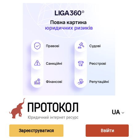
UA
Зареєструватися
Ввійти