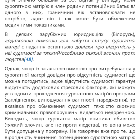
сурогатною матір’ю є член родини потенційних батьків/
одного з них, граничний вік встановлювати не
потрібно, адже він і так може бути обмеженим
медичними показниками.
В деяких зарубіжних юрисдикціях (Білорусь),
додатковою вимогою для набуття статусу сурогатної
матері
є надання останньою
довідки про відсутність у
неї судимості за тяжкий/особливо тяжкий злочин проти
людства
[48]
.
Однак, якщо із загальною вимогою про витребування у
сурогатної матері довідки про відсутність судимості ще
можна погодитись, адже відсутність судимості гарантує
відсутність додаткових стресових факторів, які можуть
ускладнити проходження сурогатною матір’ю програми
(запліднення, виношування вагітності, народження), то
вказівка про обмеження судимості тяжкістю скоєних
кримінальних правопорушень видається недоречною.
Виходить, якщо сурогатна матір вчинила вбивство
(тяжкий злочин, але не проти людства), то вона може
бути допущена у програму. Не говорячи вже про те, що
вірогідність вчинення потенційною сурогатною матір’ю