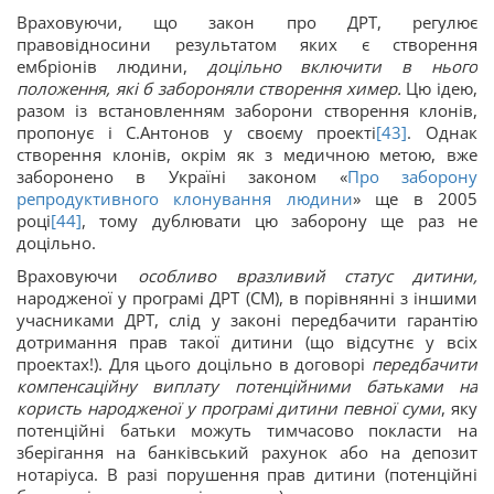
Враховуючи, що закон про ДРТ, регулює
правовідносини результатом яких є створення
ембріонів людини,
доцільно включити в нього
положення, які б забороняли створення химер.
Цю ідею,
разом із встановленням заборони створення клонів,
пропонує і С.Антонов у своєму проекті
[43]
. Однак
створення клонів, окрім як з медичною метою, вже
заборонено в Україні законом «
Про заборону
репродуктивного клонування людини
» ще в 2005
році
[44]
, тому дублювати цю заборону ще раз не
доцільно.
Враховуючи
особливо вразливий статус дитини,
народженої у програмі ДРТ (СМ), в порівнянні з іншими
учасниками ДРТ, слід у законі передбачити гарантію
дотримання прав такої дитини (що відсутнє у всіх
проектах!). Для цього доцільно в договорі
передбачити
компенсаційну виплату потенційними батьками на
користь народженої у програмі дитини певної суми
, яку
потенційні батьки можуть тимчасово покласти на
зберігання на банківський рахунок або на депозит
нотаріуса. В разі порушення прав дитини (потенційні