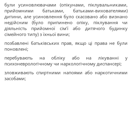
були усиновлювачами (опікунами, піклувальниками,
прийомними батьками, батьками-вихователями)
дитини, але усиновлення було скасовано або визнано
недійсним (було припинено опіку, піклування чи
діяльність прийомної сім'ї або дитячого будинку
сімейного типу) з їхньої вини;
позбавлені батьківських прав, якщо ці права не були
поновлені;
перебувають на обліку або на лікуванні у
психоневрологічному чи наркологічному диспансері;
зловживають спиртними напоями або наркотичними
засобами;