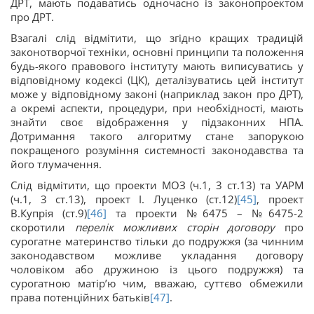
ДРТ, мають подаватись одночасно із законопроектом
про ДРТ.
Взагалі слід відмітити, що згідно кращих традицій
законотворчої техніки, основні принципи та положення
будь-якого правового інституту мають виписуватись у
відповідному кодексі (ЦК), деталізуватись цей інститут
може у відповідному законі (наприклад закон про ДРТ),
а окремі аспекти, процедури, при необхідності, мають
знайти своє відображення у підзаконних НПА.
Дотримання такого алгоритму стане запорукою
покращеного розуміння системності законодавства та
його тлумачення.
Слід відмітити, що проекти МОЗ (ч.1, 3 ст.13) та УАРМ
(ч.1, 3 ст.13), проект І. Луценко (ст.12)
[45]
, проект
В.Купрія (ст.9)
[46]
та проекти №6475 – №6475-2
скоротили
перелік можливих сторін договору
про
сурогатне материнство тільки до подружжя (за чинним
законодавством можливе укладання договору
чоловіком або дружиною із цього подружжя) та
сурогатною матір’ю чим, вважаю, суттєво обмежили
права потенційних батьків
[47]
.