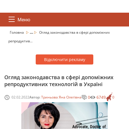
Меню
...
Головна
Огляд законодавства в сфері допоміжних
репродуктив...
Відключити рекламу
Огляд законодавства в сфері допоміжних
репродуктивних технологій в Україні
0
6749
02.02.2022
Автор:
Триньова Яна Олeгівна
0