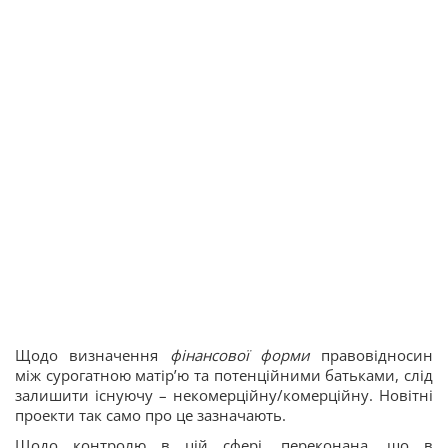
Щодо визначення
фінансової форми
правовідносин
між сурогатною матір’ю та потенційними батьками, слід
залишити існуючу – некомерційну/комерційну. Новітні
проекти так само про це зазначають.
Щодо контролю в цій сфері, переконана, що в