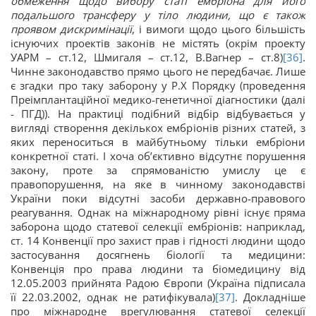
обмеження щодо вибору статі ембріона для його
подальшого трансферу у тіло людини, що є також
проявом дискримінації
, і вимоги щодо цього більшість
існуючих проектів законів не містять (окрім проекту
УАРМ – ст.12, Шмигаля – ст.12, В.Вагнер – ст.8)
[36]
.
Чинне законодавство прямо цього не передбачає. Лише
є згадки про таку заборону у Р.Х Порядку (проведення
Преімплантаційної медико-генетичної діагностики (далі
- ПГД)). На практиці подібний відбір відбувається у
вигляді створення декількох ембріонів різних статей, з
яких переноситься в майбутньому тільки ембріони
конкретної статі. І хоча об’єктивно відсутнє порушення
закону, проте за спрямованістю умислу це є
правопорушення, на яке в чинному законодавстві
України поки відсутні засоби державно-правового
реагування. Однак на міжнародному рівні існує пряма
заборона щодо статевої селекції ембріонів: наприклад,
ст. 14 Конвенції про захист прав і гідності людини щодо
застосування досягнень біології та медицини:
Конвенція про права людини та біомедицину від
12.05.2003 прийнята Радою Європи (Україна підписала
її 22.03.2002, однак не ратифікувала)
[37]
. Докладніше
про міжнародне врегулювання статевої селекції