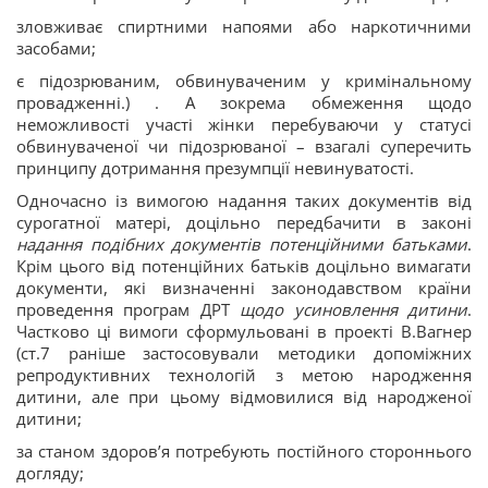
зловживає спиртними напоями або наркотичними
засобами;
є підозрюваним, обвинуваченим у кримінальному
провадженні.) . А зокрема обмеження щодо
неможливості участі жінки перебуваючи у статусі
обвинуваченої чи підозрюваної – взагалі суперечить
принципу дотримання презумпції невинуватості.
Одночасно із вимогою надання таких документів від
сурогатної матері, доцільно передбачити в законі
надання подібних документів потенційними батьками
.
Крім цього від потенційних батьків доцільно вимагати
документи, які визначенні законодавством країни
проведення програм ДРТ
щодо усиновлення дитини
.
Частково ці вимоги сформульовані в проекті В.Вагнер
(ст.7 раніше застосовували методики допоміжних
репродуктивних технологій з метою народження
дитини, але при цьому відмовилися від народженої
дитини;
за станом здоров’я потребують постійного стороннього
догляду;