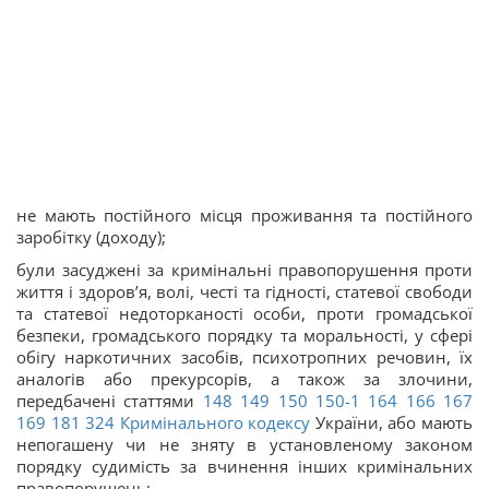
не мають постійного місця проживання та постійного
заробітку (доходу);
були засуджені за кримінальні правопорушення проти
життя і здоров’я, волі, честі та гідності, статевої свободи
та статевої недоторканості особи, проти громадської
безпеки, громадського порядку та моральності, у сфері
обігу наркотичних засобів, психотропних речовин, їх
аналогів або прекурсорів, а також за злочини,
передбачені статтями
148
149
150
150-1
164
166
167
169
181
324
Кримінального кодексу
України, або мають
непогашену чи не зняту в установленому законом
порядку судимість за вчинення інших кримінальних
правопорушень;