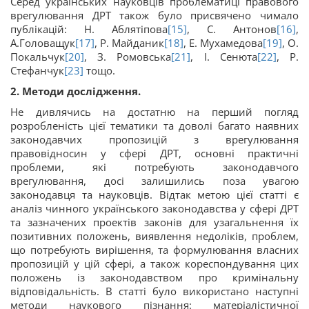
Серед українських науковців проблематиці правового
врегулювання ДРТ також було присвячено чимало
публікацій: Н. Аблятіпова
[15]
, С. Антонов
[16]
,
А.Головащук
[17]
, Р. Майданик
[18]
, Е. Мухамедова
[19]
, О.
Покальчук
[20]
, З. Ромовська
[21]
, І. Сенюта
[22]
, Р.
Стефанчук
[23]
тощо.
2. Методи дослідження.
Не дивлячись на достатню на перший погляд
розробленість цієї тематики та доволі багато наявних
законодавчих пропозицій з врегулювання
правовідносин у сфері ДРТ, основні практичні
проблеми, які потребують законодавчого
врегулювання, досі залишились поза увагою
законодавця та науковців. Відтак метою цієї статті є
аналіз чинного українського законодавства у сфері ДРТ
та зазначених проектів законів для узагальнення їх
позитивних положень, виявлення недоліків, проблем,
що потребують вирішення, та формулювання власних
пропозицій у цій сфері, а також кореспондування цих
положень із законодавством про кримінальну
відповідальність. В статті було використано наступні
методи наукового пізнання: матеріалістичної