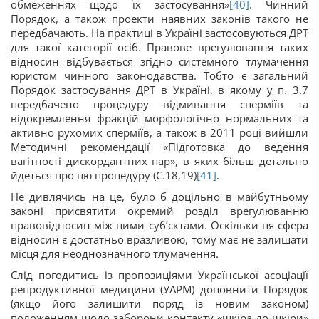
обмеженнях щодо їх застосування»
[40]
. Чинний
Порядок, а також проекти наявних законів такого не
передбачають. На практиці в Україні застосовуються ДРТ
для такої категорії осіб. Правове врегулювання таких
відносин відбувається згідно системного тлумачення
юристом чинного законодавства. Тобто є загальний
Порядок застосування ДРТ в Україні, в якому у п. 3.7
передбачено процедуру відмивання сперміїв та
відокремлення фракцій морфологічно нормальних та
активно рухомих сперміїв, а також в 2011 році вийшли
Методичні рекомендації «Підготовка до ведення
вагітності дискордантних пар», в яких більш детально
йдеться про цю процедуру (С.18,19)
[41]
.
Не дивлячись на це, було б доцільно в майбутньому
законі присвятити окремий розділ врегулюванню
правовідносин між цими суб’єктами. Оскільки ця сфера
відносин є достатньо вразливою, тому має не залишати
місця для неоднозначного тлумачення.
Слід погодитись із пропозиціями Української асоціації
репродуктивної медицини (УАРМ) доповнити Порядок
(якщо його залишити поряд із новим законом)
положенням щодо заборони контакту «шкіра-до-шкіри»