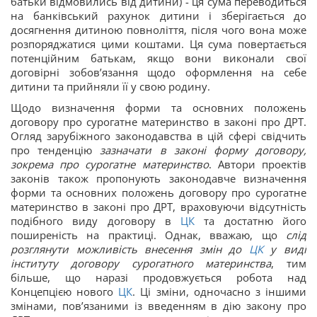
батьки відмовились від дитини) - ця сума переводиться
на банківський рахунок дитини і зберігається до
досягнення дитиною повноліття, після чого вона може
розпоряджатися цими коштами. Ця сума повертається
потенційним батькам, якщо вони виконали свої
договірні зобов’язання щодо оформлення на себе
дитини та прийняли її у свою родину.
Щодо визначення форми та основних положень
договору про сурогатне материнство в законі про ДРТ.
Огляд зарубіжного законодавства в цій сфері свідчить
про тенденцію
зазначати в законі форму договору,
зокрема про сурогатне материнство
. Автори проектів
законів також пропонують законодавче визначення
форми та основних положень договору про сурогатне
материнство в законі про ДРТ, враховуючи відсутність
подібного виду договору в
ЦК
та достатню його
поширеність на практиці. Однак, вважаю, що
слід
розглянути можливість внесення змін до
ЦК
у виді
інституту договору сурогатного материнства
, тим
більше, що наразі продовжується робота над
Концепцією нового
ЦК
. Ці зміни, одночасно з іншими
змінами, пов’язаними із введенням в дію закону про