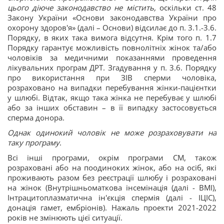
цього діюче законодавство не містить,
оскільки ст. 48
Закону України «Основи законодавства України про
охорону здоров'я» (далі – Основи) відсилає до п. 3.1.-3.6.
Порядку, в яких така вимога відсутня. Крім того п. 1.7
Порядку гарантує можливість повнолітніх жінок та/або
чоловіків за медичними показаннями проведення
лікувальних програм ДРТ. Згадування у п. 3.6. Порядку
про використання при ЗІВ сперми чоловіка,
розраховано на випадки перебування жінки-пацієнтки
у шлюбі. Відтак, якщо така жінка не перебуває у шлюбі
або за інших обставин – в її випадку застосовується
сперма донора.
Однак одинокий чоловік не може розраховувати на
таку програму
.
Всі інші програми, окрім програми СМ, також
розраховані або на поодиноких жінок, або на осіб, які
проживають разом без реєстрації шлюбу і розраховані
на жінок (Внутрішньоматкова інсемінація (далі - ВМІ),
Інтрацитоплазматична ін'єкція спермія (далі - ІЦІС),
донація гамет, ембріонів). Нажаль проекти 2021-2022
років не змінюють цієї ситуації.