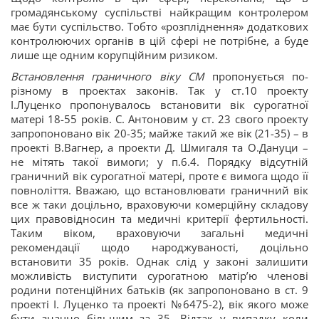
громадянському суспільстві найкращим контролером
має бути суспільство. Тобто «розпліднення» додаткових
контролюючих органів в цій сфері не потрібне, а буде
лише ще одним корупційним ризиком.
Встановлення граничного віку СМ
пропонується по-
різному в проектах законів. Так у ст.10 проекту
І.Луценко пропонувалось встановити вік сурогатної
матері 18-55 років. С. Антоновим у ст. 23 свого проекту
запропоновано вік 20-35; майже такий же вік (21-35) – в
проекті В.Вагнер, а проекти Д. Шмигаля та О.Дануци –
не мітять такої вимоги; у п.6.4. Порядку відсутній
граничний вік сурогатної матері, проте є вимога щодо її
повноліття. Вважаю, що встановлювати граничний вік
все ж таки доцільно, враховуючи комерційну складову
цих правовідносин та медичні критерії фертильності.
Таким віком, враховуючи загальні медичні
рекомендації щодо народжуваності, доцільно
встановити 35 років. Однак слід у законі залишити
можливість виступити сурогатною матір’ю членові
родини потенційних батьків (як запропоновано в ст. 9
проекті І. Луценко та проекті №6475-2), вік якого може
бути значно більшим за 35. Відтак у випадку коли