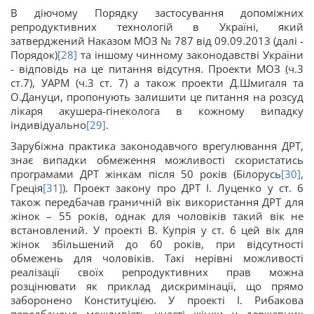
В діючому Порядку застосування допоміжних
репродуктивних технологій в Україні, який
затверджений Наказом МОЗ № 787 від 09.09.2013 (далі -
Порядок)
[28]
та іншому чинному законодавстві України
- відповідь на це питання відсутня. Проекти МОЗ (ч.3
ст.7), УАРМ (ч.3 ст. 7) а також проекти Д.Шмигаля та
О.Дануци, пропонують залишити це питання на розсуд
лікаря акушера-гінеколога в кожному випадку
індивідуально
[29]
.
Зарубіжна практика законодавчого врегулювання ДРТ,
знає випадки обмеження можливості скористатись
програмами ДРТ жінкам після 50 років (Білорусь
[30]
,
Греція
[31]
). Проект закону про ДРТ І. Луценко у ст. 6
також передбачав граничній вік використання ДРТ для
жінок – 55 років, однак для чоловіків такий вік не
встановлений. У проекті В. Купрія у ст. 6 цей вік для
жінок збільшений до 60 років, при відсутності
обмежень для чоловіків. Такі нерівні можливості
реалізації своїх репродуктивних прав можна
розцінювати як приклад дискримінації, що прямо
заборонено Конституцією. У проекті І. Рибакова