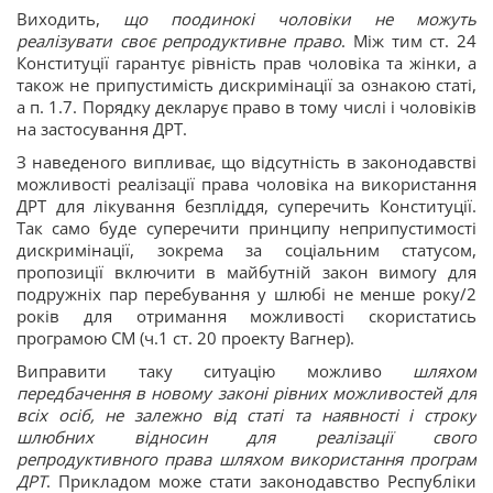
Виходить,
що поодинокі чоловіки не можуть
реалізувати своє репродуктивне право
. Між тим ст. 24
Конституції гарантує рівність прав чоловіка та жінки, а
також не припустимість дискримінації за ознакою статі,
а п. 1.7. Порядку декларує право в тому числі і чоловіків
на застосування ДРТ.
З наведеного випливає, що відсутність в законодавстві
можливості реалізації права чоловіка на використання
ДРТ для лікування безпліддя, суперечить Конституції.
Так само буде суперечити принципу неприпустимості
дискримінації, зокрема за соціальним статусом,
пропозиції включити в майбутній закон вимогу для
подружніх пар перебування у шлюбі не менше року/2
років для отримання можливості скористатись
програмою СМ (ч.1 ст. 20 проекту Вагнер).
Виправити таку ситуацію можливо
шляхом
передбачення в новому законі рівних можливостей для
всіх осіб, не залежно від статі та наявності і строку
шлюбних відносин для реалізації свого
репродуктивного права шляхом використання програм
ДРТ
. Прикладом може стати законодавство Республіки