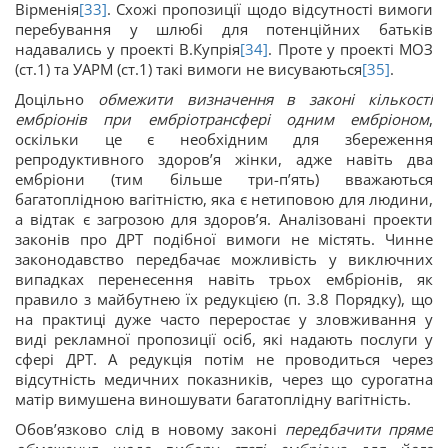
Вірменія
[33]
. Схожі пропозиції щодо відсутності вимоги
перебування у шлюбі для потенційних батьків
надавались у проекті В.Купрія
[34]
. Проте у проекті МОЗ
(ст.1) та УАРМ (ст.1) такі вимоги не висуваються
[35]
.
Доцільно
обмежити визначення в законі кількості
ембріонів при ембріотрансфері одним ембріоном
,
оскільки це є необхідним для збереження
репродуктивного здоров’я жінки, адже навіть два
ембріони (тим більше три-п’ять) вважаються
багатоплідною вагітністю, яка є нетиповою для людини,
а відтак є загрозою для здоров’я. Аналізовані проекти
законів про ДРТ подібної вимоги не містять. Чинне
законодавство передбачає можливість у виключних
випадках перенесення навіть трьох ембріонів, як
правило з майбутнею їх редукцією (п. 3.8 Порядку), що
на практиці дуже часто переростає у зловживання у
виді рекламної пропозиції осіб, які надають послуги у
сфері ДРТ. А редукція потім не проводиться через
відсутність медичних показників, через що сурогатна
матір вимушена виношувати багатоплідну вагітність.
Обов’язково слід в новому законі
передбачити пряме