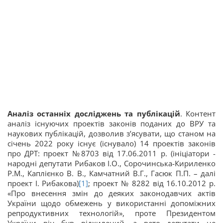
Аналіз останніх досліджень та публікацій
. Контент
аналіз існуючих проектів законів поданих до ВРУ та
наукових публікацій, дозволив з’ясувати, що станом на
січень 2022 року існує (існувало) 14 проектів законів
про ДРТ: проект №8703 від 17.06.2011 р. (ініціатори -
народні депутати Рибаков І.О., Сорочинська-Кириленко
Р.М., Каплієнко В. В., Камчатний В.Г., Гасюк П.П. – далі
проект І. Рибакова)
[1]
; проект № 8282 від 16.10.2012 р.
«Про внесення змін до деяких законодавчих актів
України щодо обмежень у використанні допоміжних
репродуктивних технологій», проте Президентом