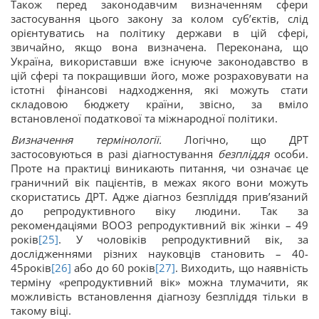
Також перед законодавчим визначенням сфери
застосування цього закону за колом суб’єктів, слід
орієнтуватись на політику держави в цій сфері,
звичайно, якщо вона визначена. Переконана, що
Україна, використавши вже існуюче законодавство в
цій сфері та покращивши його, може розраховувати на
істотні фінансові надходження, які можуть стати
складовою бюджету країни, звісно, за вміло
встановленої податкової та міжнародної політики.
Визначення термінології.
Логічно, що ДРТ
застосовуються в разі діагностування
безпліддя
особи.
Проте на практиці виникають питання, чи означає це
граничний вік пацієнтів, в межах якого вони можуть
скористатись ДРТ. Адже діагноз безпліддя прив’язаний
до репродуктивного віку людини. Так за
рекомендаціями ВООЗ репродуктивний вік жінки – 49
років
[25]
. У чоловіків репродуктивний вік, за
дослідженнями різних науковців становить – 40-
45років
[26]
або до 60 років
[27]
. Виходить, що наявність
терміну «репродуктивний вік» можна тлумачити, як
можливість встановлення діагнозу безпліддя тільки в
такому віці.