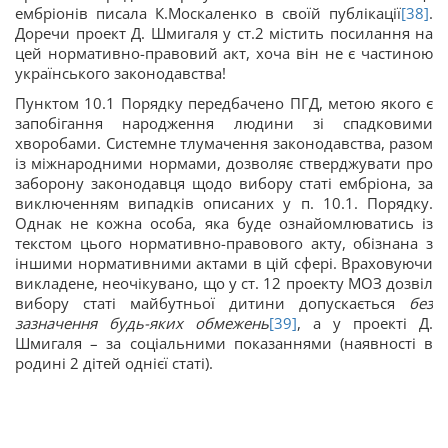
ембріонів писала К.Москаленко в своїй публікації
[38]
.
Доречи проект Д. Шмигаля у ст.2 містить посилання на
цей нормативно-правовий акт, хоча він не є частиною
українського законодавства!
Пунктом 10.1 Порядку передбачено ПГД, метою якого є
запобігання народження людини зі спадковими
хворобами. Системне тлумачення законодавства, разом
із міжнародними нормами, дозволяє стверджувати про
заборону законодавця щодо вибору статі ембріона, за
виключенням випадків описаних у п. 10.1. Порядку.
Однак не кожна особа, яка буде ознайомлюватись із
текстом цього нормативно-правового акту, обізнана з
іншими нормативними актами в цій сфері. Враховуючи
викладене, неочікувано, що у ст. 12 проекту МОЗ дозвіл
вибору статі майбутньої дитини допускається
без
зазначення будь-яких обмежень
[39]
, а у проекті Д.
Шмигаля – за соціальними показаннями (наявності в
родині 2 дітей однієї статі).