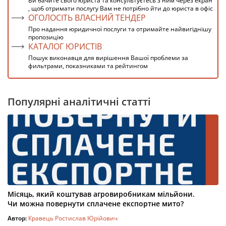
Ви бачите свого юриста та консультуєтесь з ним через екран
, щоб отримати послугу Вам не потрібно йти до юриста в офіс
ОГОЛОСІТЬ ВЛАСНИЙ ТЕНДЕР
Про надання юридичної послуги та отримайте найвигіднішу
пропозицію
КАТАЛОГ ЮРИСТІВ
Пошук виконавця для вирішення Вашої проблеми за
фильтрами, показниками та рейтингом
Популярні аналітичні статті
Місяць, який коштував агровиробникам мільйони.
Чи можна повернути сплачене експортне мито?
Автор:
Кравець Ростислав Юрійович