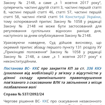
Закону № 2148, а саме „з 1 жовтня 2017 року“,
суперечить частині другій статті 3, частині першій статті
8, частині першій статті 46, статті 57, частині першій
статті 58, частині п’ятій статті
94
Конституції України
,
тому оспорюваний припис Закону № 1058 у редакції
Закону № 2148 не може бути застосований для
регулювання суспільних відносин раніше дня,
наступного за днем опублікування Закону № 2148.
Ураховуючи наведене, Суд дійшов висновку, що
окремий припис абзацу першого пункту 131 розділу XV
„Прикінцеві положення“ Закону № 1058 у редакції
Закону № 2148, а саме „з 1 жовтня 2017 року“ є
неконституційним.
Постанова ВС
-
КК
С про закриття КП за ст.
336
ККУ
(ухилення від мобілізації) у зв'язку з відсутністю у
діянні складу кримінального правопорушення
пов'язаного з скасованим ВЛК та звільнення з місця
позбавлення волі
Справа № 537/2092/24
Чергове рішення ВС
-
КК
С про скасування незаконного