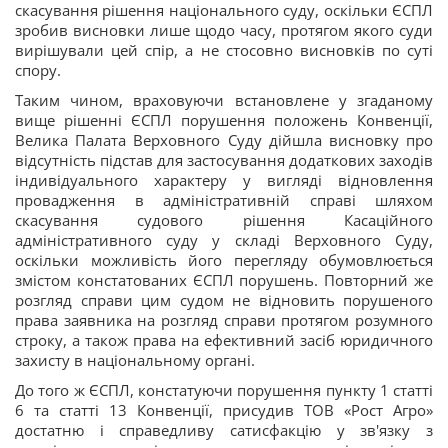
скасування рішення національного суду, оскільки ЄСПЛ
зробив висновки лише щодо часу, протягом якого суди
вирішували цей спір, а не стосовно висновків по суті
спору.
Таким чином, враховуючи встановлене у згаданому
вище рішенні ЄСПЛ порушення положень Конвенції,
Велика Палата Верховного Суду дійшла висновку про
відсутність підстав для застосування додаткових заходів
індивідуального характеру у вигляді відновлення
провадження в адміністративній справі шляхом
скасування судового рішення Касаційного
адміністративного суду у складі Верховного Суду,
оскільки можливість його перегляду обумовлюється
змістом констатованих ЄСПЛ порушень. Повторний же
розгляд справи цим судом не відновить порушеного
права заявника на розгляд справи протягом розумного
строку, а також права на ефективний засіб юридичного
захисту в національному органі.
До того ж ЄСПЛ, констатуючи порушення пункту 1 статті
6 та статті 13 Конвенції, присудив ТОВ «Рост Агро»
достатню і справедливу сатисфакцію у зв'язку з