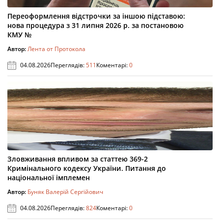
Переоформлення відстрочки за іншою підставою:
нова процедура з 31 липня 2026 р. за постановою
КМУ №
Автор:
Лента от Протокола
04.08.2026
Переглядів:
511
Коментарі:
0
Зловживання впливом за статтею 369-2
Кримінального кодексу України. Питання до
національної імплемен
Автор:
Буняк Валерій Сергійович
04.08.2026
Переглядів:
824
Коментарі:
0