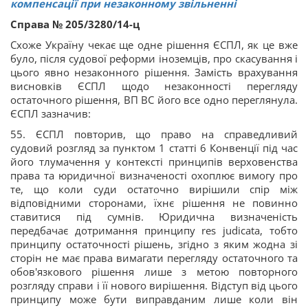
компенсації при незаконному звільненні
Справа № 205/3280/14-ц
Схоже Україну чекає ще одне рішення ЄСПЛ, як це вже
було, після судової реформи іноземців, про скасування і
цього явно незаконного рішення. Замість врахування
висновків ЄСПЛ щодо незаконності перегляду
остаточного рішення, ВП ВС його все одно переглянула.
ЄСПЛ зазначив:
55. ЄСПЛ повторив, що право на справедливий
судовий розгляд за пунктом 1 статті 6 Конвенції під час
його тлумачення у контексті принципів верховенства
права та юридичної визначеності охоплює вимогу про
те, що коли суди остаточно вирішили спір між
відповідними сторонами, їхнє рішення не повинно
ставитися під сумнів. Юридична визначеність
передбачає дотримання принципу res judicata, тобто
принципу остаточності рішень, згідно з яким жодна зі
сторін не має права вимагати перегляду остаточного та
обов'язкового рішення лише з метою повторного
розгляду справи і її нового вирішення. Відступ від цього
принципу може бути виправданим лише коли він