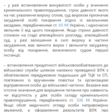
– у разі встановлення винуватості особи у вчиненні
кримінального правопорушення, строк давності якого
на час ухвалення вироку сплив, суд вироком призначає
засудженій особі покарання згідно із загальними
засадами, передбаченими ст.
65
КК
України, і одночасно
звільняє її від цього покарання. Якщо строки давності
спливли на стадії апеляційного розгляду, апеляційний
суд, у разі залишення в силі вироку в частині
засудження, має змінити вирок і звільнити засуджену
особу від покарання, визначеного судом першої
інстанції;
– встановлення придатності військовозобов’язаного до
військової служби шляхом належно проведеної ВЛК є
обов’язковою передумовою подальших дій ТЦК та СП,
пов’язаних із врученням повістки та організацією
відправлення особи до військової частини. Вказане має
істотне значення для вирішення питання про наявність
чи відсутність у діях особи складу кримінального
правопорушення, передбаченого ст.
336
КК
України.
Якщо обсяг медичного огляду особи неправомірно
звужений, а оформлення результатів ВЛК про