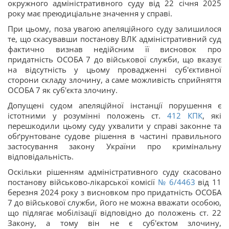
окружного адміністративного суду від 22 січня 2025
року має преюдиціальне значення у справі.
При цьому, поза увагою апеляційного суду залишилося
те, що скасувавши постанову ВЛК адміністративний суд
фактично визнав недійсним її висновок про
придатність ОСОБА 7 до військової служби, що вказує
на відсутність у цьому провадженні суб'єктивної
сторони складу злочину, а саме можливість сприйняття
ОСОБА 7 як суб'єкта злочину.
Допущені судом апеляційної інстанції порушення є
істотними у розумінні положень ст.
412
КПК
, які
перешкодили цьому суду ухвалити у справі законне та
обґрунтоване судове рішення в частині правильного
застосування закону України про кримінальну
відповідальність.
Оскільки рішенням адміністративного суду скасовано
постанову військово-лікарської комісії
№ 6/4463
від 11
березня 2024 року з висновком про придатність ОСОБА
7 до військової служби, його не можна вважати особою,
що підлягає мобілізації відповідно до положень ст. 22
Закону, а тому він не є суб'єктом злочину,