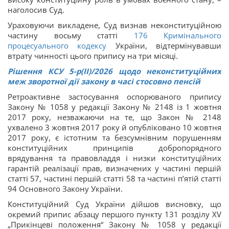
наголосив Суд.
Ураховуючи викладене, Суд визнав неконституційною
частину восьму статті
176
Кримінального
процесуального кодексу
України, відтермінувавши
втрату чинності цього припису на три місяці.
Рішення КСУ 5-р(ІІ)/2026 щодо неконституційних
меж зворотної дії закону в часі стосовно пенсій
Ретроактивне застосування оспорюваного припису
Закону № 1058 у редакції Закону № 2148 із 1 жовтня
2017 року, незважаючи на те, що Закон № 2148
ухвалено 3 жовтня 2017 року й опубліковано 10 жовтня
2017 року, є істотним та безсумнівним порушенням
конституційних принципів добропорядного
врядування та правовладдя і низки конституційних
гарантій реалізації прав, визначених у частині першій
статті 57, частині першій статті 58 та частині п’ятій статті
94 Основного Закону України.
Конституційний Суд України дійшов висновку, що
окремий припис абзацу першого пункту 131 розділу XV
„Прикінцеві положення“ Закону № 1058 у редакції