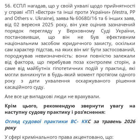
56. ЄСПЛ нагадав, що у своїй ухвалі щодо прийнятності
у справі «ПП «Вестра» та інші проти України» (Vestra, PP
and Others v. Ukraine), заява № 60680/16 та 6 інших заяв,
від 02 вересня 2025 року, він уже оцінив зазначений
порядок перегляду у Верховному Суді України,
постановивши, що він не був ефективним
національним засобом юридичного захисту, оскільки
сам характер підстав, на яких він міг бути застосований,
породжував невизначеність: вони повністю залежали
від фактора, що перебував поза контролем сторін, а
саме від майбутніх гіпотетичних подій у практиці, які
могли виникнути в будь-який момент протягом одного
року з дати ухвалення оскаржуваного рішення
касаційного суду.
Але все це випадкові люди не врахували.
Крім цього, рекомендую звернути увагу на
наступну судову практику і роз’яснення:
Огляд судової практики ВС
-
КК
С за травень 2026
року
У сфері кримінального права акцентовано, що: