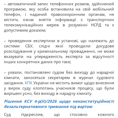
– автоматичний запис телефонних розмов, здійснений
програмою, яку особа встановила на свій мобільний
телефон, і наданий правоохоронним органам, не
містить ознак зняття інформації з транспортних
телекомунікаційних мереж в розумінні НСРД та є
допустимим доказом;
– проведення експертизи в установі, що належить до
системи СБУ, слідчі якої проводили досудове
розслідування у кримінальному провадженні, не може
вказувати на упередженість експерта за відсутності
інших конкретних даних про таке;
– ухвали, постановлені судом без виходу до нарадчої
кімнати, заносяться секретарем в журнал судового
засідання.
КПК
України не містить вимог щодо внесення
у вирок суду клопотань учасників процесу, що були
вирішені усно, без виходу в нарадчу кімнату.
Рішення КСУ 4-р(ІІ)/2026 щодо неконституційності
безальтернативного тримання під вартою
Суд підкреслив, що стосовно кожного