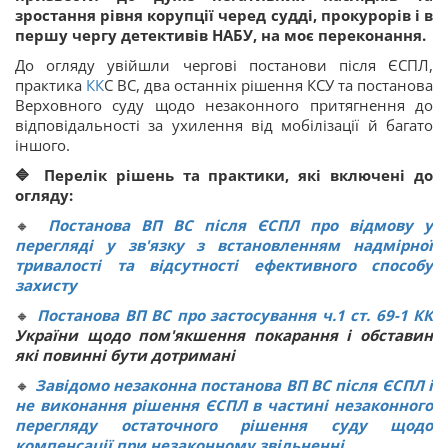
зростання рівня корупції черед судді, прокурорів і в
першу чергу детективів НАБУ, на моє переконання.
До огляду увійшли чергові постанови після ЄСПЛ,
практика
КК
С ВС, два останніх рішення КСУ та постанова
Верховного суду щодо незаконного притягнення до
відповідальності за ухилення від мобілізації й багато
іншого.
🔷 Перелік рішень та практики, які включені до
огляду:
🔸
Постанова ВП ВС після ЄСПЛ про відмову у
перегляді у зв'язку з встановленням надмірної
тривалості та відсутності ефективного способу
захисту
🔸
Постанова ВП ВС про застосування ч.1 ст.
69-1
КК
України щодо пом'якшення покарання і обставин
які повинні бути дотримані
🔸
Завідомо незаконна постанова ВП ВС після ЄСПЛ і
не виконання рішення ЄСПЛ в частині незаконного
перегляду остаточного рішення суду щодо
компенсації при незаконному звільненні