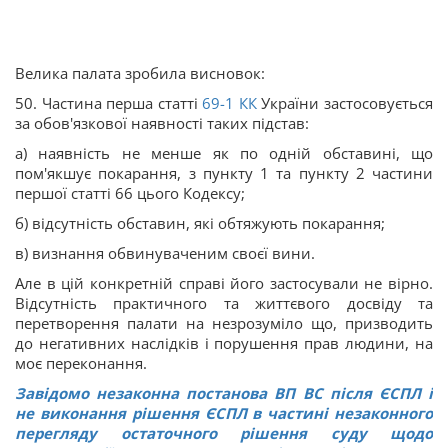
Велика палата зробила висновок:
50. Частина перша статті
69-1
КК
України застосовується
за обов'язкової наявності таких підстав:
а) наявність не менше як по одній обставині, що
пом'якшує покарання, з пункту 1 та пункту 2 частини
першої статті 66 цього Кодексу;
б) відсутність обставин, які обтяжують покарання;
в) визнання обвинуваченим своєї вини.
Але в цій конкретній справі його застосували не вірно.
Відсутність практичного та життєвого досвіду та
перетворення палати на незрозуміло що, призводить
до негативних наслідків і порушення прав людини, на
моє переконання.
Завідомо незаконна постанова ВП ВС після ЄСПЛ і
не виконання рішення ЄСПЛ в частині незаконного
перегляду остаточного рішення суду щодо