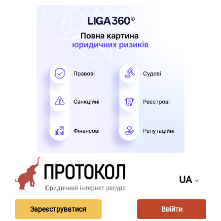
UA
Зареєструватися
Ввійти