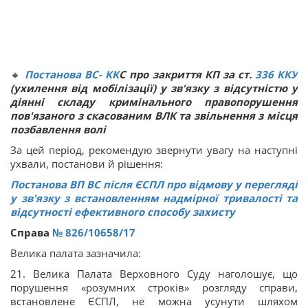
🔸
Постанова ВС
-
КК
С про закриття КП за ст.
336
ККУ
(ухилення від мобілізації) у зв'язку з відсутністю у
діянні складу кримінального правопорушення
пов'язаного з скасованим ВЛК та звільнення з місця
позбавлення волі
За цей період, рекомендую звернути увагу на наступні
ухвали, постанови й рішення:
Постанова ВП ВС після ЄСПЛ про відмову у перегляді
у зв'язку з встановленням надмірної тривалості та
відсутності ефективного способу захисту
Справа
№ 826/10658/17
Велика палата зазначила:
21. Велика Палата Верховного Суду наголошує, що
порушення «розумних строків» розгляду справи,
встановлене ЄСПЛ, не можна усунути шляхом