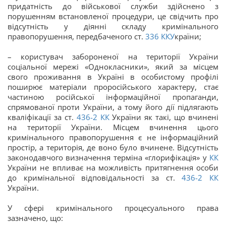
придатність до військової служби здійснено з
порушенням встановленої процедури, це свідчить про
відсутність у діянні складу кримінального
правопорушення, передбаченого ст.
336
ККУ
країни;
– користувач забороненої на території України
соціальної мережі «Однокласники», який за місцем
свого проживання в Україні в особистому профілі
поширює матеріали проросійського характеру, стає
частиною російської інформаційної пропаганди,
спрямованої проти України, а тому його дії підлягають
кваліфікації за ст.
436-2
КК
України як такі, що вчинені
на території України. Місцем вчинення цього
кримінального правопорушення є не інформаційний
простір, а територія, де воно було вчинене. Відсутність
законодавчого визначення терміна «глорифікація» у
КК
України не впливає на можливість притягнення особи
до кримінальної відповідальності за ст.
436-2
КК
України.
У сфері кримінального процесуального права
зазначено, що: