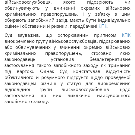
військовослужбовця, якого підозрюють чи
обвинувачують у вчиненні окремих військових
кримінальних правопорушень, і у зв’язку з цим
обирають запобіжний захід, мають бути індивідуально
оцінені обставини й ризики, передбачені
КПК
.
Суд зауважив, що оспорюваним приписом
КПК
виокремлено групу військовослужбовців, підозрюваних
або обвинувачених у вчиненні окремих військових
кримінальних правопорушень, стосовно яких
законодавець установив безальтернативне
застосування такого запобіжного заходу як тримання
під вартою. Однак Суд констатував відсутність
об’єктивного й розумного підґрунтя щодо проведеної
законодавцем різниці у статусі для виокремлення
відповідної групи військовослужбовців щодо
застосування до них виключно найсуворішого
запобіжного заходу.