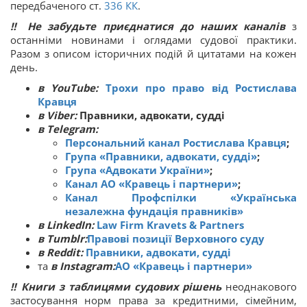
передбаченого ст.
336
КК
.
‼ Не забудьте приєднатися до наших каналів
з
останніми новинами і оглядами судової практики.
Разом з описом історичних подій й цитатами на кожен
день.
в YouTube:
Трохи про право від Ростислава
Кравця
в Viber:
Правники, адвокати, судді
в Telegram:
Персональний канал Ростислава Кравця
;
Група «Правники, адвокати, судді»
;
Група «Адвокати України»
;
Канал АО «Кравець і партнери»
;
Канал Профспілки «Українська
незалежна фундація правників»
в LinkedIn:
Law Firm Kravets & Partners
в Tumblr:
Правові позиції Верховного суду
в Reddit:
Правники, адвокати, судді
та
в Instagram:
АО «Кравець і партнери»
‼
Книги з таблицями судових рішень
неоднакового
застосування норм права за кредитними, сімейним,