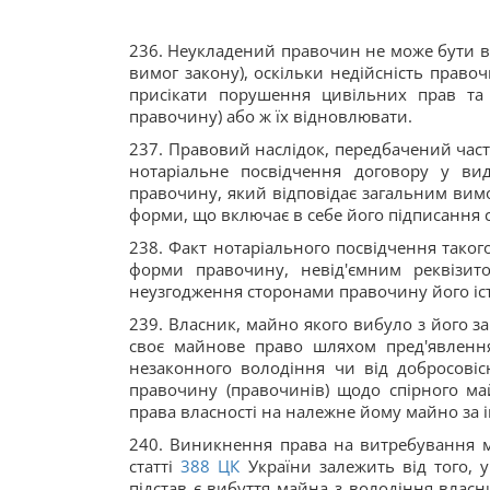
236. Неукладений правочин не може бути в
вимог закону), оскільки недійсність право
присікати порушення цивільних прав та
правочину) або ж їх відновлювати.
237. Правовий наслідок, передбачений час
нотаріальне посвідчення договору у ви
правочину, який відповідає загальним вим
форми, що включає в себе його підписання 
238. Факт нотаріального посвідчення тако
форми правочину, невід'ємним реквізито
неузгодження сторонами правочину його іст
239. Власник, майно якого вибуло з його 
своє майнове право шляхом пред'явленн
незаконного володіння чи від добросовісн
правочину (правочинів) щодо спірного ма
права власності на належне йому майно за 
240. Виникнення права на витребування ма
статті
388
ЦК
України залежить від того, 
підстав є вибуття майна з володіння власни