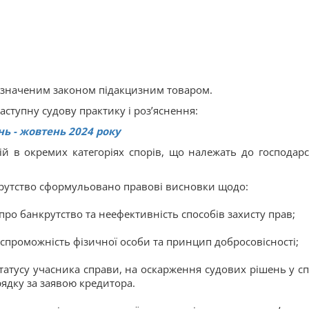
визначеним законом підакцизним товаром.
аступну судову практику і роз’яснення:
нь - жовтень 2024 року
ій в окремих категоріях спорів, що належать до господарс
крутство сформульовано правові висновки щодо:
про банкрутство та неефективність способів захисту прав;
оспроможність фізичної особи та принцип добросовісності;
статусу учасника справи, на оскарження судових рішень у сп
рядку за заявою кредитора.