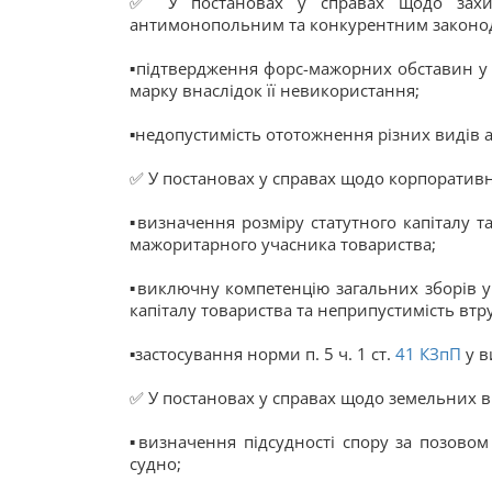
✅ У постановах у справах щодо захист
антимонопольним та конкурентним законод
▪️підтвердження форс-мажорних обставин у 
марку внаслідок її невикористання;
▪️недопустимість ототожнення різних видів
✅ У постановах у справах щодо корпоративн
▪️визначення розміру статутного капіталу т
мажоритарного учасника товариства;
▪️виключну компетенцію загальних зборів 
капіталу товариства та неприпустимість втр
▪️застосування норми п. 5 ч. 1 ст.
41
КЗпП
у в
✅ У постановах у справах щодо земельних в
▪️визначення підсудності спору за позово
судно;