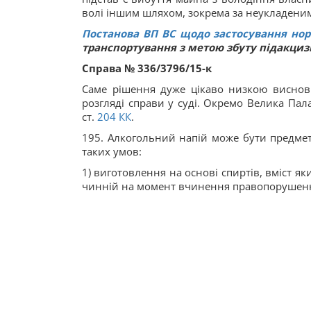
волі іншим шляхом, зокрема за неукладени
Постанова ВП ВС щодо застосування нор
транспортування з метою збуту підакциз
Справа № 336/3796/15-к
Саме рішення дуже цікаво низкою висно
розгляді справи у суді. Окремо Велика Па
ст.
204
КК
.
195. Алкогольний напій може бути предме
таких умов:
1) виготовлення на основі спиртів, вміст я
чинній на момент вчинення правопорушен