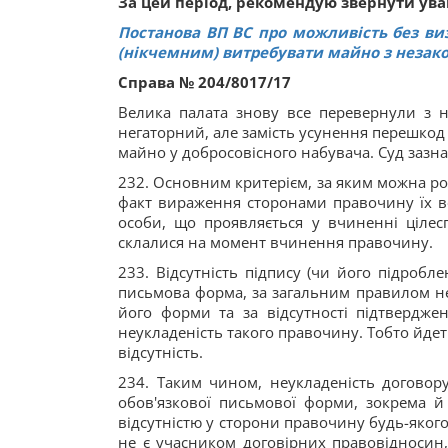
За цей період, рекомендую звернути уваг
Постанова ВП ВС про можливість без ви
(нікчемним) витребувати майно з незак
Справа № 204/8017/17
Велика палата знову все перевернули з н
негаторний, але замість усунення перешко
майно у добросовісного набувача. Суд зазн
232. Основним критерієм, за яким можна ро
факт вираження сторонами правочину їх в
особи, що проявляється у вчиненні ціле
склалися на момент вчинення правочину.
233. Відсутність підпису (чи його підроб
письмова форма, за загальним правилом не 
його форми та за відсутності підтвердж
неукладеність такого правочину. Тобто йдет
відсутність.
234. Таким чином, неукладеність договор
обов'язкової письмової форми, зокрема 
відсутністю у сторони правочину будь-яког
не є учасником договірних правовідносин,