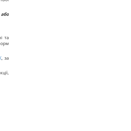
 або
і та
норм
К
, за
ції,