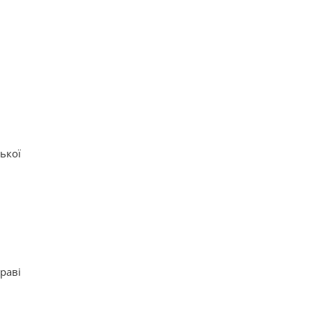
ької
раві