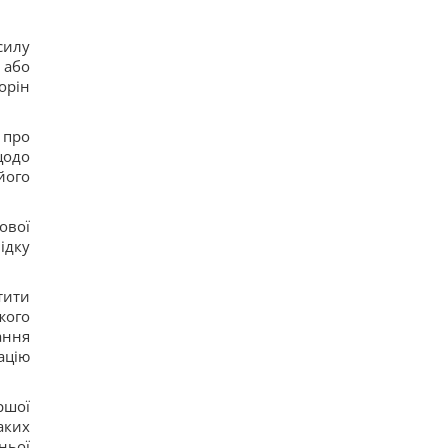
силу
 або
орін
 про
щодо
його
ової
ідку
тити
жого
ання
ацію
ршої
аких
ньої