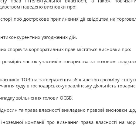
у прав інтелектуальної власності, а також пов’язан
авством наведено висновки про:
спорі про дострокове припинення дії свідоцтва на торгове
 антиконкурентних узгоджених дій.
их спорів та корпоративних прав містяться висновки про:
а розмірів часток учасників товариства за позовом спадкоє
учасників ТОВ на затвердження збільшеного розміру статут
учання суду в господарсько-управлінську діяльність товарис
ипадку звільнення голови ОСББ.
ідносин та права власності викладено правові висновки що
м іноземної компанії про визнання права власності на мор