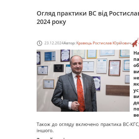
Огляд практики ВС від Ростислав
2024 року
23.12.2024
Автор:
Кравець Ростислав Юрійович
Н
п
о
в
не
як
ус
в
д
п
ве
Також до огляду включено практика ВС-КГС,
іншого.