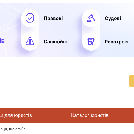
си для юристів
Каталог юристів
ця, що опублі...