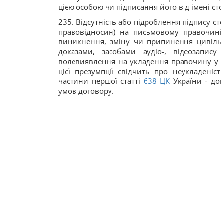
цією особою чи підписання його від імені 
235. Відсутність або підроблення підпису с
правовідносин) на письмовому правочині
виникнення, зміну чи припинення цивіл
доказами, засобами аудіо-, відеозапи
волевиявлення на укладення правочину у с
цієї презумпції свідчить про неукладені
частини першої статті
638
ЦК
України - дог
умов договору.