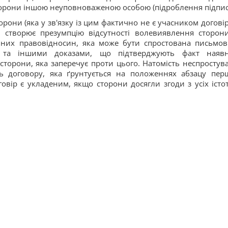
сторони іншою неуповноваженою особою (підроблення підпис
торони (яка у зв'язку із цим фактично не є учасником догові
 створює презумпцію відсутності волевиявлення сторон
ьних правовідносин, яка може бути спростована письмо
су та іншими доказами, що підтверджують факт наявн
торони, яка заперечує проти цього. Натомість неспростув
сть договору, яка ґрунтується на положеннях абзацу пер
овір є укладеним, якщо сторони досягли згоди з усіх істо