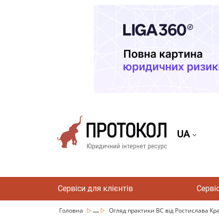
UA
Сервіси для клієнтів
Серві
...
Головна
Огляд практики ВС від Ростислава Крав