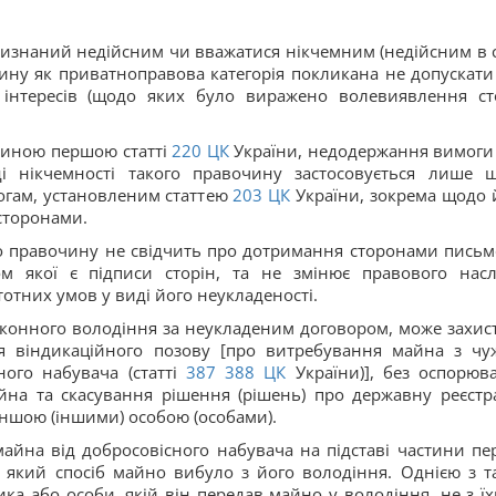
изнаний недійсним чи вважатися нікчемним (недійсним в 
чину як приватноправова категорія покликана не допускати
 інтересів (щодо яких було виражено волевиявлення ст
тиною першою статті
220
ЦК
України, недодержання вимоги
ді нікчемності такого правочину застосовується лише 
огам, установленим статтею
203
ЦК
України, зокрема щодо 
сторонами.
го правочину не свідчить про дотримання сторонами письм
м якої є підписи сторін, та не змінює правового насл
отних умов у виді його неукладеності.
законного володіння за неукладеним договором, може захис
я віндикаційного позову [про витребування майна з чу
ого набувача (статті
387
388
ЦК
України)], без оспорюв
йна та скасування рішення (рішень) про державну реєстр
іншою (іншими) особою (особами).
йна від добросовісного набувача на підставі частини пе
у який спосіб майно вибуло з його володіння. Однією з т
ка або особи, якій він передав майно у володіння, не з їх