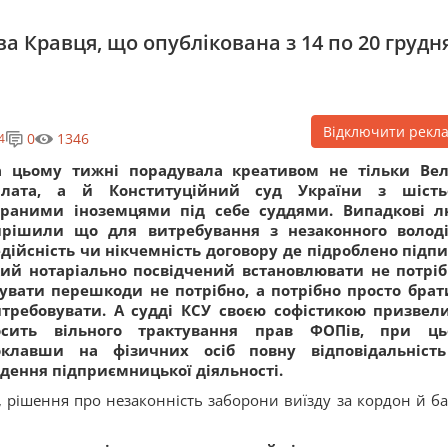
а Кравця, що опублікована з 14 по 20 грудн
Відключити рекл
0
1346
4
а цьому тижні порадувала креативом не тільки Ве
алата, а й Конституційний суд України з шість
браними іноземцями під себе суддями. Випадкові 
ирішили що для витребування з незаконного волод
дійсність чи нікчемність договору де підроблено підпи
ий нотаріально посвідчений встановлювати не потріб
увати перешкоди не потрібно, а потрібно просто брат
итребовувати. А судді КСУ своєю софістикою призвел
осить вільного трактування прав ФОПів, при ць
оклавши на фізичних осіб повну відповідальніст
дення підприємницької діяльності.
 рішення про незаконність заборони виїзду за кордон й ба