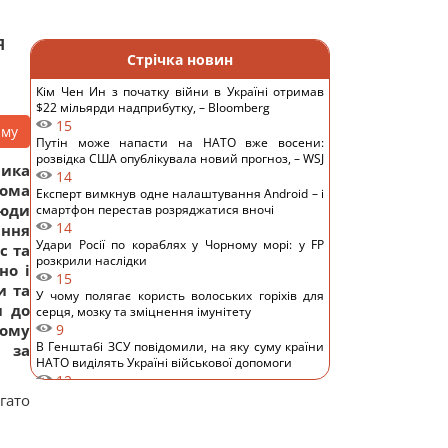
я
Стрічка новин
Кім Чен Ин з початку війни в Україні отримав
$22 мільярди надприбутку, – Bloomberg
15
аму
Путін може напасти на НАТО вже восени:
розвідка США опублікувала новий прогноз, – WSJ
лика
14
ома
Експерт вимкнув одне налаштування Android – і
люди
смартфон перестав розряджатися вночі
14
іння
Удари Росії по кораблях у Чорному морі: у FP
с та
розкрили наслідки
но і
15
и та
У чому полягає користь волоських горіхів для
и до
серця, мозку та зміцнення імунітету
ому
9
В Генштабі ЗСУ повідомили, на яку суму країни
ь за
НАТО виділять Україні військової допомоги
12
США запровадили нові санкції проти Куби за
гато
співпрацю з Китаєм та РФ, - Bloomberg
14