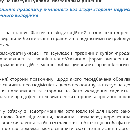
у на наступні ухвали, постанови й рішення:
знання правочину вчиненого без згоди сторони недій
онного володіння
іг на голову. Фактично віндикаційний позов перетворен
д вирішили без визнання правочинів недійсними витребову
ачив:
змежувати укладені та неукладені правочини купівлі-продаж
олевиявлення - зовнішньої об'єктивної форми виявлення 
спрямованих дій з метою зміни цивільних правовідносин
лення) сторони правочину, щодо якого передбачена обов'яз
свідчить про недійсність цього правочину, а вказує на де
ення волевиявлення сторони на його укладення свідчить
ься не про дефект волевиявлення сторони, а про його цілко
у у зв'язку з недотриманням встановленої для нього зак
й щодо його підписання, повинна насамперед корелювати
о волевиявлення на його укладення, тобто якщо особа факт
 про що, зокрема, може свідчити факт непідписання дого