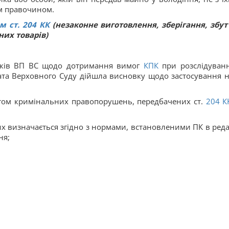
м правочином.
м ст.
204
КК
(незаконне виготовлення, зберігання, збут
них товарів)
вків ВП ВС щодо дотримання вимог
КПК
при розслідуванн
лата Верховного Суду дійшла висновку щодо застосування 
том кримінальних правопорушень, передбачених ст.
204
К
ких визначається згідно з нормами, встановленими ПК в редак
ня;