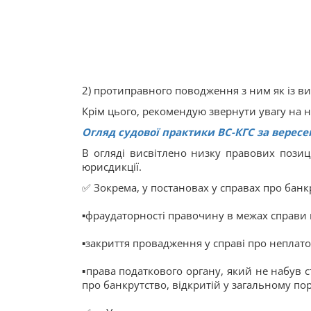
2) протиправного поводження з ним як із 
Крім цього, рекомендую звернути увагу на н
Огляд судової практики ВС-КГС за вересе
В огляді висвітлено низку правових позиц
юрисдикції.
✅ Зокрема, у постановах у справах про бан
▪️фраудаторності правочину в межах справи 
▪️закриття провадження у справі про неплат
▪️права податкового органу, який не набув 
про банкрутство, відкритій у загальному по