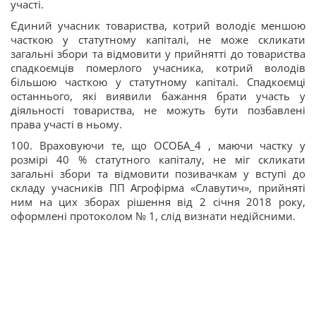
участі.
Єдиний учасник товариства, котрий володіє меншою
часткою у статутному капіталі, не може скликати
загальні збори та відмовити у прийнятті до товариства
спадкоємців померлого учасника, котрий володів
більшою часткою у статутному капіталі. Спадкоємці
останнього, які виявили бажання брати участь у
діяльності товариства, не можуть бути позбавлені
права участі в ньому.
100. Враховуючи те, що ОСОБА_4 , маючи частку у
розмірі 40 % статутного капіталу, не міг скликати
загальні збори та відмовити позивачкам у вступі до
складу учасників ПП Агрофірма «Славутич», прийняті
ним на цих зборах рішення від 2 січня 2018 року,
оформлені протоколом № 1, слід визнати недійсними.