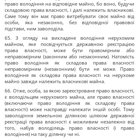
право володіння на відповідне майно, бо воно, будучи
складовою права власності, і далі належить власникові.
Саме тому він має право витребувати своє майно від
особи, яка незаконно, без відповідної правової
підстави, ним заволоділа.
65. З огляду на викладене володіння нерухомим
майном, яке посвідчується державною реєстрацією
права власності, може бути правомірним або
неправомірним (законним або незаконним). Натомість
право володіння як складова права власності
неправомірним (незаконним) бути не може. Право
володіння як складова права власності на нерухоме
майно завжди належить власникові майна.
66. Отже, особа, за якою зареєстроване право власності,
є володільцем нерухомого майна, але право власності
(включаючи право володіння як складову права
власності) може насправді належати іншій особі. Тому
заволодіння земельною ділянкою шляхом державної
реєстрації права власності є можливим незалежно від
того, набув володілець право власності (і право
володіння) на таку ділянку чи ні.