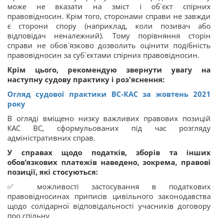
може не вказати на зміст і об`єкт спірних
правовідносин. Крім того, сторонами справи не завжди
є сторони спору (наприклад, коли позивач або
відповідач неналежний). Тому порівняння сторін
справи не обов`язково дозволить оцінити подібність
правовідносин за суб`єктами спірних правовідносин.
Крім цього, рекомендую звернути увагу на
наступну судову практику і роз'яснення:
Огляд судової практики ВС-КАС за жовтень 2021
року
В огляді вміщено низку важливих правових позицій
КАС ВС, сформульованих під час розгляду
адміністративних справ.
У справах щодо податків, зборів та інших
обов’язкових платежів наведено, зокрема, правові
позиції, які стосуються:
✅ можливості застосування в податкових
правовідносинах приписів цивільного законодавства
щодо солідарної відповідальності учасників договору
про спільну