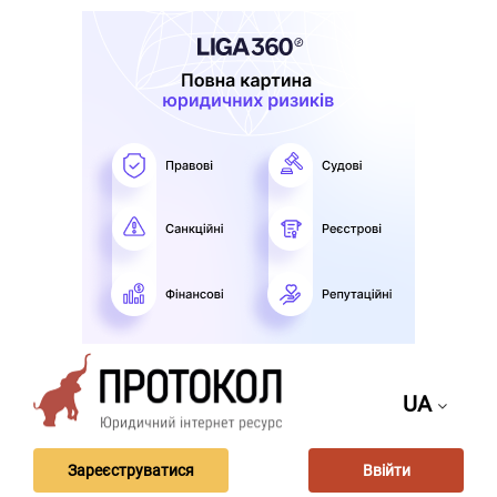
UA
Зареєструватися
Ввійти