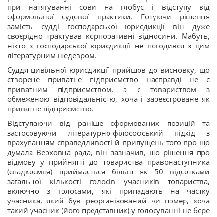
при натягуванні сови на глобус і відступу від
сформованої судової практики. Готуючи рішення
замість судді господарської юрисдикції він дуже
своєрідно трактував корпоративні відносини. Мабуть,
ніхто з господарської юрисдикції не погодився з цим
літературним шедевром.
Суддя цивільної юрисдикції прийшов до висновку, що
створене приватне підприємство насправді не є
приватним підприємством, а є товариством з
обмеженою відповідальністю, хоча і зареєстроване як
приватне підприємство.
Відступаючи від раніше сформованих позицій та
застосовуючи літературно-філософський підхід з
врахуванням справедливості й припущень того про що
думала Верховна рада, він зазначив, шо рішення про
відмову у прийнятті до товариства правонаступника
(спадкоємця) приймається більш як 50 відсотками
загальної кількості голосів учасників товариства,
включно з голосами, які припадають на частку
учасника, який був реорганізований чи помер, хоча
такий учасник (його представник) у голосуванні не бере