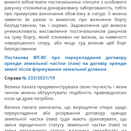
вимога зобов`язати постачальника списати з особового
рахунку споживача донараховану заборгованість, тобто
про примусове виконання обов`язку в натурі. Її можна
заявити як разом із вимогою про визнання боргу
безпідставним, так і окремо. Задоволення цієї вимоги
унеможливить виставлення постачальником рахунків
на суму боргу, який споживач не визнає, за наявності
невирішеного спору, або якщо суд визнав цей борг
безпідставним.
Постанова ВП-ВС про переукладання договору
оренди земельної частки (паю) на договір оренди
землі після формування земельної ділянки
Справа
№ 233/2021/19
Велика палата продемонструвала свою гнучкість і яким
чином можна обґрунтувати подібність правовідносин
коли це дуже потрібно.
Велика палата зазначила, що вирішуючи спори щодо
переукладення або розірвання договору оренди
земельної частки (паю) суди мають ураховувати, що
зміна юридичного статусу земельної частки (паю) та
зміна юридичного статусу власника сертифікату на