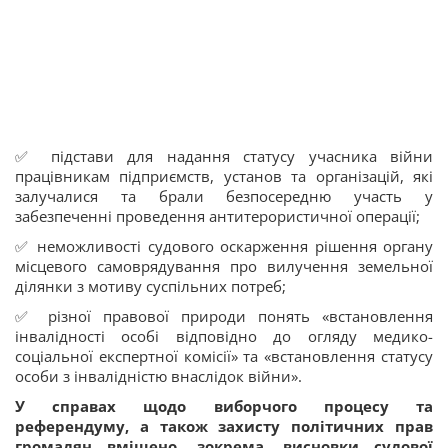
✅ підстави для надання статусу учасника війни
працівникам підприємств, установ та організацій, які
залучалися та брали безпосередню участь у
забезпеченні проведення антитерористичної операції;
✅ неможливості судового оскарження рішення органу
місцевого самоврядування про вилучення земельної
ділянки з мотиву суспільних потреб;
✅ різної правової природи понять «встановлення
інвалідності особі відповідно до огляду медико-
соціальної експертної комісії» та «встановлення статусу
особи з інвалідністю внаслідок війни».
У справах щодо виборчого процесу та
референдуму, а також захисту політичних прав
громадян вміщено, зокрема, висновки судової