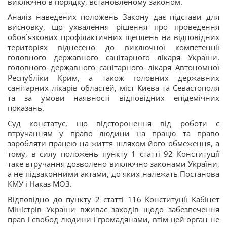
виключно в порядку, встановленому законом.
Аналіз наведених положень Закону дає підстави для
висновку, що ухвалення рішення про проведення
обов`язкових профілактичних щеплень на відповідних
територіях віднесено до виключної компетенції
головного державного санітарного лікаря України,
головного державного санітарного лікаря Автономної
Республіки Крим, а також головних державних
санітарних лікарів областей, міст Києва та Севастополя
та за умови наявності відповідних епідемічних
показань.
Суд констатує, що відсторонення від роботи є
втручанням у право людини на працю та право
заробляти працею на життя шляхом його обмеження, а
тому, в силу положень пункту 1 статті 92 Конституції
таке втручання дозволено виключно законами України,
а не підзаконними актами, до яких належать Постанова
КМУ і Наказ МОЗ.
Відповідно до пункту 2 статті 116 Конституції Кабінет
Міністрів України вживає заходів щодо забезпечення
прав і свобод людини і громадянами, втім цей орган не