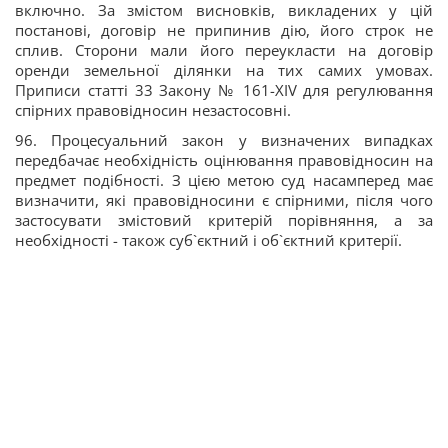
включно. За змістом висновків, викладених у цій
постанові, договір не припинив дію, його строк не
сплив. Сторони мали його переукласти на договір
оренди земельної ділянки на тих самих умовах.
Приписи статті 33 Закону № 161-XIV для регулювання
спірних правовідносин незастосовні.
96. Процесуальний закон у визначених випадках
передбачає необхідність оцінювання правовідносин на
предмет подібності. З цією метою суд насамперед має
визначити, які правовідносини є спірними, після чого
застосувати змістовий критерій порівняння, а за
необхідності - також суб`єктний і об`єктний критерії.