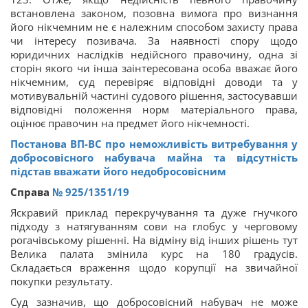
встановлена законом, позовна вимога про визнання
його нікчемним не є належним способом захисту права
чи інтересу позивача. За наявності спору щодо
юридичних наслідків недійсного правочину, одна зі
сторін якого чи інша заінтересована особа вважає його
нікчемним, суд перевіряє відповідні доводи та у
мотивувальній частині судового рішення, застосувавши
відповідні положення норм матеріального права,
оцінює правочин на предмет його нікчемності.
Постанова ВП-ВС про неможливість витребування у
добросовісного набувача майна та відсутність
підстав вважати його недобросовісним
Справа
№ 925/1351/19
Яскравий приклад перекручування та дуже гнучкого
підходу з натягуванням сови на глобус у черговому
рогачівському рішенні. На відміну від інших рішень тут
Велика палата змінила курс на 180 градусів.
Складається враження щодо корупції на звичайної
покупки результату.
Суд зазначив, що добросовісний набувач не може