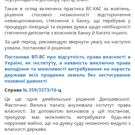
Також в огляд включена практика ВС-КАС за жовтень,
рішення стосовно незаконності відсторонення
невакцинованих, стягнення з банку, що перебуває у
процедурі ліквідації та окрема думка щодо необхідності
стягнення депозитів з власників банку й багато іншого.
За цей період, рекомендую звернути увагу на наступні
ухвали, постанови й рішення:
Постанова ВП-ВС про відсутність права власності в
Україні, як інституту, а наявність виключно права
володіння та можливості витребування на користь
держави всіх проданих земель без застосування
позовної давності
Справа
№ 359/3373/16-
ц
Це ще одне дембельське рішення Данішевської.
Фактично Велика палата анулювала інститут права
власності. За допомогою висновків у цій постанові,
прокурор має можливість витребувати будь-яке
нерухоме майно, що на думку суду незаконно видуло з
власності держави.