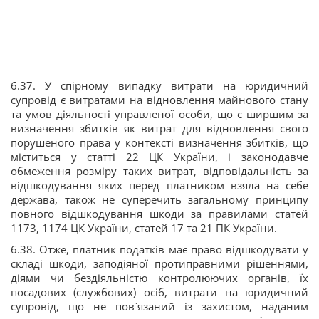
6.37. У спірному випадку витрати на юридичний
супровід є витратами на відновлення майнового стану
та умов діяльності управленої особи, що є ширшим за
визначення збитків як витрат для відновлення свого
порушеного права у контексті визначення збитків, що
міститься у статті 22 ЦК України, і законодавче
обмеження розміру таких витрат, відповідальність за
відшкодування яких перед платником взяла на себе
держава, також не суперечить загальному принципу
повного відшкодування шкоди за правилами статей
1173, 1174 ЦК України, статей 17 та 21 ПК України.
6.38. Отже, платник податків має право відшкодувати у
складі шкоди, заподіяної протиправними рішеннями,
діями чи бездіяльністю контролюючих органів, їх
посадових (службових) осіб, витрати на юридичний
супровід, що не пов`язаний із захистом, наданим