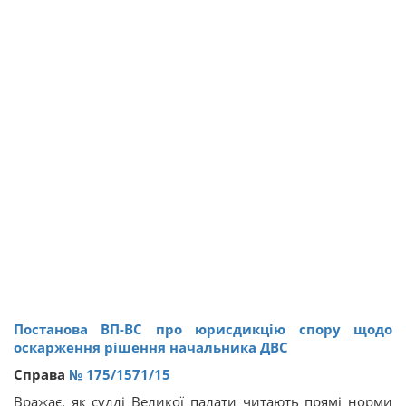
Постанова ВП-ВС про юрисдикцію спору щодо
оскарження рішення начальника ДВС
Справа
№ 175/1571/15
Вражає, як судді Великої палати читають прямі норми