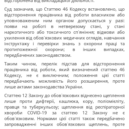
відсторонена від викладацької діяльності.
Суд зазначив, що Статтею 46 Кодексу встановлено, що
відсторонення працівника від роботи власником або
уповноваженим ним органом допускається у разі:
появи на роботі в нетверезому стані, у стані
наркотичного або токсичного сп`яніння; відмови або
ухилення від обов`язкових медичних оглядів, навчання
інструктажу і перевірки знань з охорони праці та
протипожежної охорони; в інших випадках,
передбачених законодавством.
Таким чином, перелік підстав для відсторонення
працівника від роботи, який визначений статтею 46
Кодексу, не є виключним; положення цієї статті
передбачають можливість його розширення, проте
лише актами законодавства України.
Статтею 12 Закону до обов`язкових віднесено щеплення
лише проти дифтерії, кашлюка, кору, поліомієліту,
правця та туберкульозу; щеплення від респіраторної
хвороби COVID-19 за статтею 12 Закону не є
обов`язковим. Нормами цієї статті також передбачено
запровадженні інших обов`язкових щеплень, проте