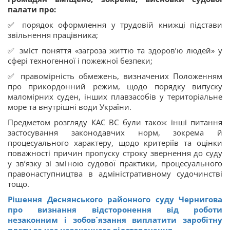
палати про:
✅ порядок оформлення у трудовій книжці підстави
звільнення працівника;
✅ зміст поняття «загроза життю та здоров’ю людей» у
сфері техногенної і пожежної безпеки;
✅ правомірність обмежень, визначених Положенням
про прикордонний режим, щодо порядку випуску
маломірних суден, інших плавзасобів у територіальне
море та внутрішні води України.
Предметом розгляду КАС ВС були також інші питання
застосування законодавчих норм, зокрема й
процесуального характеру, щодо критеріїв та оцінки
поважності причин пропуску строку звернення до суду
у зв’язку зі зміною судової практики, процесуального
правонаступництва в адміністративному судочинстві
тощо.
Рішення Деснянського районного суду Чернигова
про визнання відсторонення від роботи
незаконним і зобов`язання виплатити заробітну