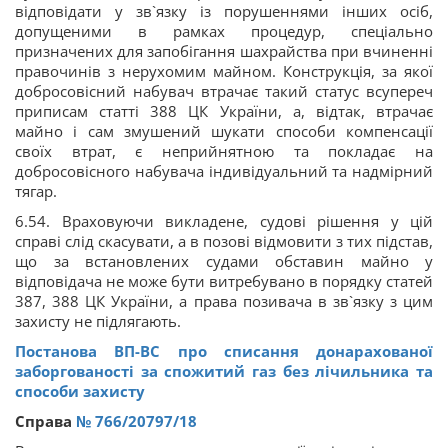
відповідати у зв`язку із порушеннями інших осіб,
допущеними в рамках процедур, спеціально
призначених для запобігання шахрайства при вчиненні
правочинів з нерухомим майном. Конструкція, за якої
добросовісний набувач втрачає такий статус всупереч
приписам статті 388 ЦК України, а, відтак, втрачає
майно і сам змушений шукати способи компенсації
своїх втрат, є неприйнятною та покладає на
добросовісного набувача індивідуальний та надмірний
тягар.
6.54. Враховуючи викладене, судові рішення у цій
справі слід скасувати, а в позові відмовити з тих підстав,
що за встановлених судами обставин майно у
відповідача не може бути витребувано в порядку статей
387, 388 ЦК України, а права позивача в зв`язку з цим
захисту не підлягають.
Постанова ВП-ВС про списання донарахованої
заборгованості за спожитий газ без лічильника та
способи захисту
Справа
№ 766/20797/18