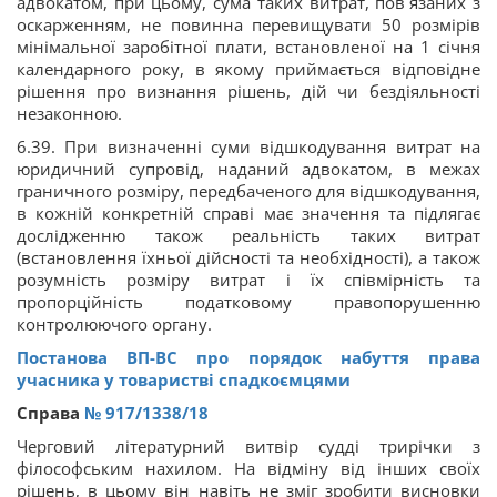
адвокатом, при цьому, сума таких витрат, пов`язаних з
оскарженням, не повинна перевищувати 50 розмірів
мінімальної заробітної плати, встановленої на 1 січня
календарного року, в якому приймається відповідне
рішення про визнання рішень, дій чи бездіяльності
незаконною.
6.39. При визначенні суми відшкодування витрат на
юридичний супровід, наданий адвокатом, в межах
граничного розміру, передбаченого для відшкодування,
в кожній конкретній справі має значення та підлягає
дослідженню також реальність таких витрат
(встановлення їхньої дійсності та необхідності), а також
розумність розміру витрат і їх співмірність та
пропорційність податковому правопорушенню
контролюючого органу.
Постанова ВП-ВС про порядок набуття права
учасника у товаристві спадкоємцями
Справа
№ 917/1338/18
Черговий літературний витвір судді трирічки з
філософським нахилом. На відміну від інших своїх
рішень, в цьому він навіть не зміг зробити висновки