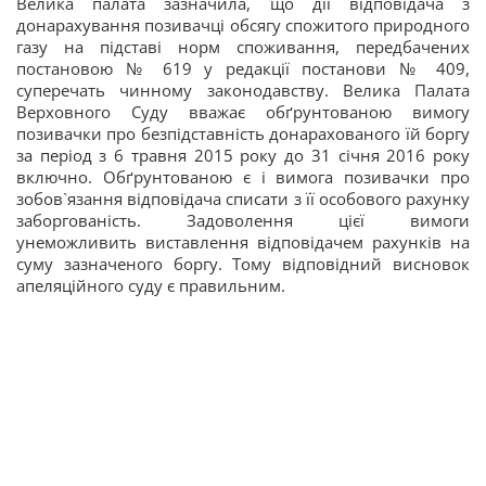
Велика палата зазначила, що дії відповідача з
донарахування позивачці обсягу спожитого природного
газу на підставі норм споживання, передбачених
постановою № 619 у редакції постанови № 409,
суперечать чинному законодавству. Велика Палата
Верховного Суду вважає обґрунтованою вимогу
позивачки про безпідставність донарахованого їй боргу
за період з 6 травня 2015 року до 31 січня 2016 року
включно. Обґрунтованою є і вимога позивачки про
зобов`язання відповідача списати з її особового рахунку
заборгованість. Задоволення цієї вимоги
унеможливить виставлення відповідачем рахунків на
суму зазначеного боргу. Тому відповідний висновок
апеляційного суду є правильним.