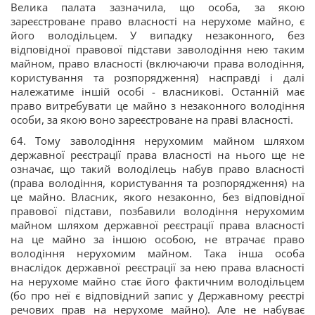
Велика палата зазначила, що особа, за якою
зареєстроване право власності на нерухоме майно, є
його володільцем. У випадку незаконного, без
відповідної правової підстави заволодіння нею таким
майном, право власності (включаючи права володіння,
користування та розпорядження) насправді і далі
належатиме іншій особі - власникові. Останній має
право витребувати це майно з незаконного володіння
особи, за якою воно зареєстроване на праві власності.
64. Тому заволодіння нерухомим майном шляхом
державної реєстрації права власності на нього ще не
означає, що такий володілець набув право власності
(права володіння, користування та розпорядження) на
це майно. Власник, якого незаконно, без відповідної
правової підстави, позбавили володіння нерухомим
майном шляхом державної реєстрації права власності
на це майно за іншою особою, не втрачає право
володіння нерухомим майном. Така інша особа
внаслідок державної реєстрації за нею права власності
на нерухоме майно стає його фактичним володільцем
(бо про неї є відповідний запис у Державному реєстрі
речових прав на нерухоме майно). Але не набуває