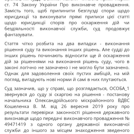
ст. 74 Закону України Про виконавче провадження.
Замість того, щоб припинити безглузді спори щодо
юрисдикції та виконувати прямі приписи цієї статті
щодо юрисдикції спорів про оскарження дій чи
бездіяльності виконавчої служби, суд продовжує
фантазувати.
Стаття чітко розбита на два випадки - виконання
рішення суду та виконання інших рішень. Але судді до
інших рішень починають відносити ще й оскарження
дій за рішеннями на виконання рішень суду, чого в
законі логічно не зазначено і не могло бути зазначено.
Однак для задоволення своїх пустих амбіцій, на мій
погляд, вигадують нові норми й самі в них плутаються.
Суд зазначив, що у справі, що розглядається, ОСОБА_1
звернувся до суду зі скаргою на рішення - постанову
начальника Олександрійського міскрайонного ВДВС
Кошеленка В. М. від 26 вересня 2019 року про
результати перевірки законності рішення державного
виконавця щодо передачі виконавчого провадження №
49471419 з одного органу державної виконавчої
служби до іншого за місцем знаходження зведеного