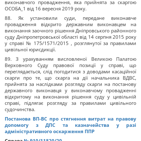
виконавчого провадження, яка прийнята за скаргою
ОСОБА_1 від 16 вересня 2019 року.
88. Як установили суди, передане виконавче
провадження відкрито державним виконавцем на
виконання заочного рішення Дніпровського районного
суду Дніпропетровської області від 14 серпня 2015 року
у справі № 175/1571/2015 , розглянутої за правилами
цивільної юрисдикції.
89. З урахуванням висловленої Великою Палатою
Верховного Суду правової позиції у справі, що
переглядається, слід погодитися з доводами касаційної
скарги про те, що скарга на дії начальника ВДВС,
прийнята за наслідками розгляду скарги на постанову
державного виконавця у виконавчому провадженні
відкритому на виконання рішення суду у цивільній
справі, підлягає розгляду за правилами цивільного
судочинства.
Постанова ВП-ВС про стягнення витрат на правову
допомогу з ДПС та казначейства у разі
адміністративного оскарження ППР
Справа
№ 910/11820/20