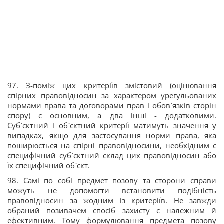
97. З-поміж цих критеріїв змістовий (оцінювання
спірних правовідносин за характером урегульованих
нормами права та договорами прав і обов`язків сторін
спору) є основним, а два інші - додатковими.
Суб`єктний і об`єктний критерії матимуть значення у
випадках, якщо для застосування норми права, яка
поширюється на спірні правовідносини, необхідним є
специфічний суб`єктний склад цих правовідносин або
їх специфічний об`єкт.
98. Самі по собі предмет позову та сторони справи
можуть не допомогти встановити подібність
правовідносин за жодним із критеріїв. Не завжди
обраний позивачем спосіб захисту є належним й
ефективним. Тому формулювання предмета позову