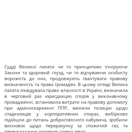
Судді Великої палати чи то принципово ігноруючи
Закони та здоровий глузд, чи то відчуваючи особисту
ворожість до них, продовжують гвалтувати правову
визначеність та права громадян. В цьому огляді Велика
палата ліквідувала право власності в Україні, визначила
в черговий раз юрисдикцію спорів у виконавчому
провадженні, встановила витрати на правову допомогу
при адміноскарженні ППР, змінили позицію щодо
спадкоємців у корпоративних спорах, вибірково
підійшли до питань добросовісного набувача, зробили
висновок щодо перерахунку за спожитий газ, та
переукладання договору оренд землі.