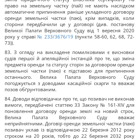
право на земельну частку (пай) не мають наслідком
автоматичне припинення раніше укладеного договору
оренди земельної частки (паю), крім випадків, коли
сторони передбачили це у договорі (див. постанову
Великої Палати Верховного Суду від 1 вересня 2020
року у справі
№ 233/3676/19
(пункти 58-60, 62, 68, 72-
73)).
83. З огляду на викладене помилковими є висновки
судів першої й апеляційної інстанцій про те, що зміна
предмета оренди та статусу сторін за договором оренди
земельної частки (паю) є підставою для припинення
останнього. Велика Палата Верховного Суду
погоджується з доводами касаційної скарги та вважає
позов обґрунтованим.
84. Доводи відповідачки про те, що позивач не виконав
вимоги, передбачені статтею 33 Закону № 161-XIV для
поновлення договору оренди землі на новий строк,
Велика Палата Верховного Суду вважає
неприйнятними. Договір оренди земельної частки (паю)
позивач уклав із відповідачкою 22 березня 2012 року
строком на 20 років, тобто до 22 березня 2032 року