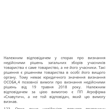
Належним відповідачем у спорах про визнання
недійсними рішень загальних зборів учасників
товариства є саме товариство, а не його учасники. Такі
рішення є рішенням товариства в особі його вищого
органу. Тому немає юридичного значення визнання
ОСОБА_4 позовної вимоги про визнання недійсними
рішень від 19 травня 2018 року. Належним
відповідачем за цією вимогою є ПП Агрофірма
«Славутич», а не той відповідач, який цю вимогу
визнав.
123. Отже, якщо недійсність певного правочину