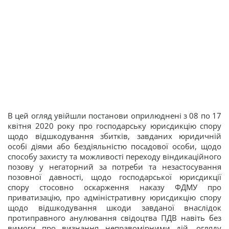
В цей огляд увійшли постанови оприлюднені з 08 по 17
квітня 2020 року про господарську юрисдикцію спору
щодо відшкодування збитків, завданих юридичній
особі діями або бездіяльністю посадової особи, щодо
способу захисту та можливості переходу віндикаційного
позову у негаторний за потреби та незастосування
позовної давності, щодо господарської юрисдикції
спору стосовно оскарження наказу ФДМУ про
приватизацію, про адміністративну юрисдикцію спору
щодо відшкодування шкоди завданої внаслідок
протиправного анулювання свідоцтва ПДВ навіть без
вимоги про визнання неправомірними дій,
огляду