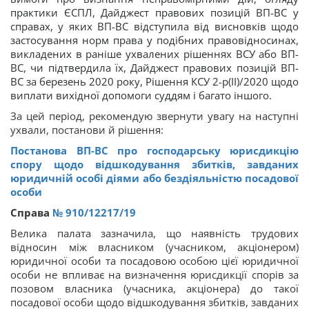
практики ЄСПЛ, Дайджест правових позицій ВП-ВС у
справах, у яких ВП-ВС відступила від висновків щодо
застосування норм права у подібних правовідносинах,
викладених в раніше ухвалених рішеннях ВСУ або ВП-
ВС, чи підтвердила їх, Дайджест правових позицій ВП-
ВС за березень 2020 року, Рішення КСУ 2-р(ІІ)/2020 щодо
виплати вихідної допомоги суддям і багато іншого.
За цей період, рекомендую звернути увагу на наступні
ухвали, постанови й рішення:
Постанова ВП-ВС про господарську юрисдикцію
спору щодо відшкодування збитків, завданих
юридичній особі діями або бездіяльністю посадової
особи
Справа
№ 910/12217/19
Велика палата зазначила, що наявність трудових
відносин між власником (учасником, акціонером)
юридичної особи та посадовою особою цієї юридичної
особи не впливає на визначення юрисдикції спорів за
позовом власника (учасника, акціонера) до такої
посадової особи щодо відшкодування збитків, завданих