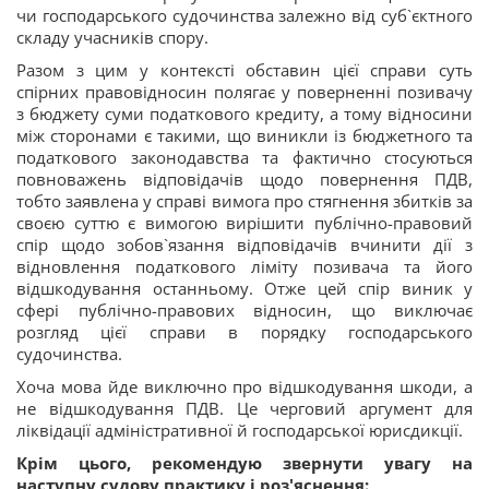
чи господарського судочинства залежно від суб`єктного
складу учасників спору.
Разом з цим у контексті обставин цієї справи суть
спірних правовідносин полягає у поверненні позивачу
з бюджету суми податкового кредиту, а тому відносини
між сторонами є такими, що виникли із бюджетного та
податкового законодавства та фактично стосуються
повноважень відповідачів щодо повернення ПДВ,
тобто заявлена у справі вимога про стягнення збитків за
своєю суттю є вимогою вирішити публічно-правовий
спір щодо зобов`язання відповідачів вчинити дії з
відновлення податкового ліміту позивача та його
відшкодування останньому. Отже цей спір виник у
сфері публічно-правових відносин, що виключає
розгляд цієї справи в порядку господарського
судочинства.
Хоча мова йде виключно про відшкодування шкоди, а
не відшкодування ПДВ. Це черговий аргумент для
ліквідації адміністративної й господарської юрисдикції.
Крім цього, рекомендую звернути увагу на
наступну судову практику і роз'яснення: