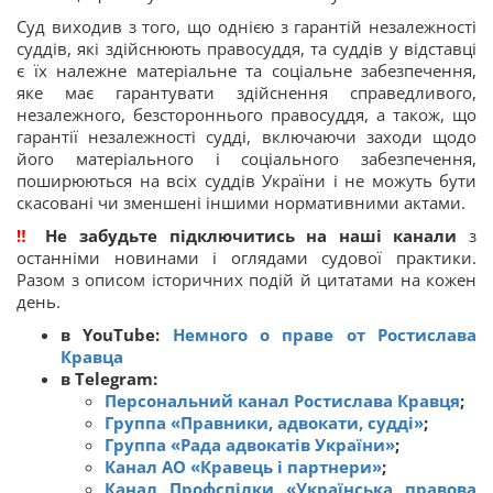
Суд виходив з того, що однією з гарантій незалежності
суддів, які здійснюють правосуддя, та суддів у відставці
є їх належне матеріальне та соціальне забезпечення,
яке має гарантувати здійснення справедливого,
незалежного, безстороннього правосуддя, а також, що
гарантії незалежності судді, включаючи заходи щодо
його матеріального і соціального забезпечення,
поширюються на всіх суддів України і не можуть бути
скасовані чи зменшені іншими нормативними актами.
‼
Не забудьте підключитись на наші канали
з
останніми новинами і оглядами судової практики.
Разом з описом історичних подій й цитатами на кожен
день.
в YouTube:
Немного о праве от Ростислава
Кравца
в Telegram:
Персональний канал Ростислава Кравця
;
Группа «Правники, адвокати, судді»
;
Группа «Рада адвокатів України»
;
Канал АО «Кравець і партнери»
;
Канал Профспілки «‎Українська правова