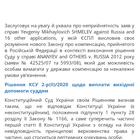
Заслуговує на увагу й ухвала про неприйнятність заяв у
справі Yevgeniy Mikhaylovich SHMELEV against Russia and
16 other applications, у якій ЄСПЛ висловив своє
розуміння нового Закону про компенсацію, прийнятого
в Російській Федерації в контексті виконання рішення
Суду у справі ANANYEV and OTHERS v. RUSSIA 2012 року
(заяви № 42525/07 та 5993/08), який дає можливість
особам вимагати у держави компенсацію за неналежні
умови ув’язнення.
Рішення КСУ 2-р(ІІ)/2020 щодо виплати вихідної
допомоги суддям
Конституційний Суд України своїм Рішенням визнав
таким, що не відповідає Конституції України (є
неконституційним), положення підпункту 1 пункту 28
розділу ІІ Закону № 1166, а саме суперечить частині
першій статті 8 Конституції України з огляду на його
невідповідність принципові верховенства права у
частині, що стосується легітимних очікувань особи.