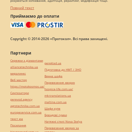
розуміється копіювання, адаптація, рерайтинг, модифікація тощо.
Повний текст
Приймаємо до оплати
Copyright © 2014-2026 «Протокол». Всі права захищені.
Партнери
Сережки з діамантами
pereklad.ua
alliancetechnika.ua
Підготовка до НМТ / ЗНО
миралинкс
Винна шафа
Веб мастер
Перевезення хворих
https://motokosmos.ua/
hospice-life.com.ua/
Синтезатори
mk-translations.ua
perevod.agency
maltina.com.ua
agrotechnika.com.ua
Шафи купе
europeservice.com.ua
Брендові сумки
текст юа
Натяжні стелі Nova Stelya
Посилання
Перевезення хворих за
kievperevod.com.ua
кордон