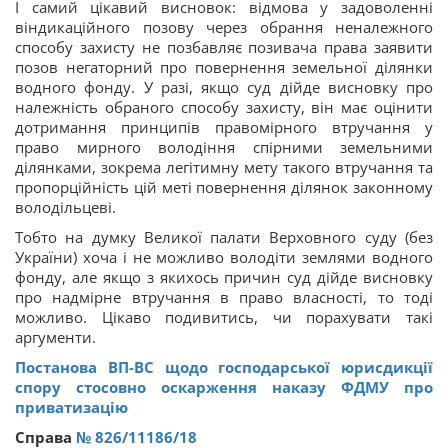
І самий цікавий висновок: відмова у задоволенні
віндикаційного позову через обрання неналежного
способу захисту не позбавляє позивача права заявити
позов негаторний про повернення земельної ділянки
водного фонду. У разі, якщо суд дійде висновку про
належність обраного способу захисту, він має оцінити
дотримання принципів правомірного втручання у
право мирного володіння спірними земельними
ділянками, зокрема легітимну мету такого втручання та
пропорційність цій меті повернення ділянок законному
володільцеві.
Тобто на думку Великої палати Верховного суду (без
України) хоча і не можливо володіти землями водного
фонду, але якщо з якихось причин суд дійде висновку
про надмірне втручання в право власності, то тоді
можливо. Цікаво подивитись, чи порахувати такі
аргументи.
Постанова ВП-ВС щодо господарської юрисдикції
спору стосовно оскарження наказу ФДМУ про
приватизацію
Справа
№ 826/11186/18