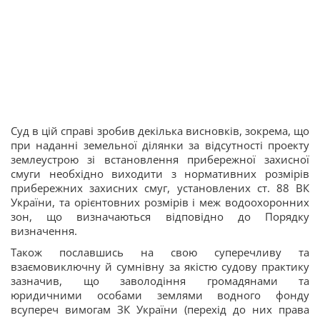
Суд в цій справі зробив декілька висновків, зокрема, що
при наданні земельної ділянки за відсутності проекту
землеустрою зі встановлення прибережної захисної
смуги необхідно виходити з нормативних розмірів
прибережних захисних смуг, установлених ст. 88 ВК
України, та орієнтовних розмірів і меж водоохоронних
зон, що визначаються відповідно до Порядку
визначення.
Також пославшись на свою суперечливу та
взаємовиключну й сумнівну за якістю судову практику
зазначив, що заволодіння громадянами та
юридичними особами землями водного фонду
всупереч вимогам ЗК України (перехід до них права