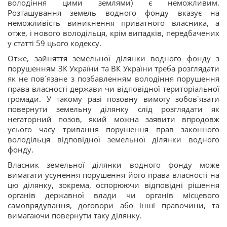
володіння цими землями) є неможливим.
Розташування земель водного фонду вказує на
неможливість виникнення приватного власника, а
отже, і нового володільця, крім випадків, передбачених
у статті 59 цього кодексу.
Отже, зайняття земельної ділянки водного фонду з
порушенням ЗК України та ВК України треба розглядати
як не пов`язане з позбавленням володіння порушення
права власності держави чи відповідної територіальної
громади. У такому разі позовну вимогу зобов`язати
повернути земельну ділянку слід розглядати як
негаторний позов, який можна заявити впродовж
усього часу тривання порушення прав законного
володільця відповідної земельної ділянки водного
фонду.
Власник земельної ділянки водного фонду може
вимагати усунення порушення його права власності на
цю ділянку, зокрема, оспорюючи відповідні рішення
органів державної влади чи органів місцевого
самоврядування, договори або інші правочини, та
вимагаючи повернути таку ділянку.