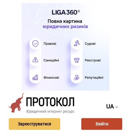
UA
Зареєструватися
Ввійти