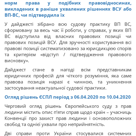
норм права у подібних правовідносинах,
викладених в раніше ухвалених рішеннях ВСУ або
ВП-ВС, чи підтвердила їх
У дайджесті зібрано всю судову практику ВП ВС,
сформовану за весь час її роботи, у справах, у яких ВП
ВС відступила від власних правових позиції чи
правових позицій ВСУ. Для зручності користування всі
правові позиції систематизовано за юрисдикцією спорів
та критерієм «відступ / підтвердження правового
висновку».
Дайджест стане в нагоді всім представникам
юридичних професій для чіткого розуміння, яка саме
правова позиція наразі є чинною, та уникнення
застосування неактуальної судової практики.
Огляд рішень ЄСПЛ період з 06.04.2020 по 10.04.2020
Черговий огляд рішень Європейського суду з прав
людини містить опис п’яти справ щодо країн – учасниць
Конвенції про захист прав людини і основоположних
свобод та однієї ухвали про неприйнятність.
Дві справи проти України стосувалися системних