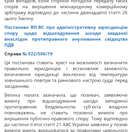
крім випадків, коли сторони погодили передачу таких
спорів на вирішення міжнародному комерційному
арбітражу відповідно до частини дванадцятої статті 26
цього Закону.
Постанова ВП-ВС про адміністративну юрисдикцію
спору щодо відшкодування шкоди завданої
внаслідок протиправного анулювання свідоцтва
ПДВ
Справа
№ 922/506/19
Ця постанова ставить хрест на можливості визначити
правильно юрисдикцію і встановлює залежність
визначення юрисдикції виключно від температури
зовнішнього повітря та ранкового настрою судді перед
засіданням.
Велика палата зазначила, що позивач, заявляючи
вимогу про відшкодування шкоди заподіяної
протиправною бездіяльністю суб`єкта владних
повноважень, не ставить позовної вимоги про
вирішення публічно-правового спору. Тому відповідно
до частини п`ятої статті 21 КАС України заявлені у позові
вимоги мають вирішуватися за правилами цивільного