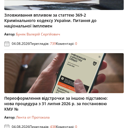
Зловживання впливом за статтею 369-2
Кримінального кодексу України. Питання до
національної імплемен
Автор:
Буняк Валерій Сергійович
04.08.2026
Переглядів:
739
Коментарі:
0
Переоформлення відстрочки за іншою підставою:
нова процедура з 31 липня 2026 р. за постановою
КМУ №
Автор:
Лента от Протокола
04.08.2026
Переглядів:
438
Коментарі:
0