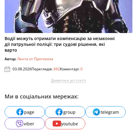
Водії можуть отримати компенсацію за незаконні
дії патрульної поліції: три судові рішення, які
варто
Автор:
Лента от Протокола
03.08.2026
Переглядів:
692
Коментарі:
0
Дивитись усі статті
Ми в соціальних мережах:
page
group
telegram
viber
youtube