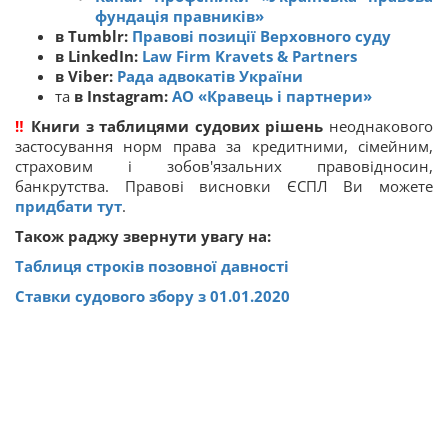
фундація правників»
в Tumblr:
Правові позиції Верховного суду
в LinkedIn:
Law Firm Kravets & Partners
в Viber:
Рада адвокатів України
та
в Instagram:
АО «Кравець і партнери»
‼
Книги з таблицями судових рішень
неоднакового
застосування норм права за кредитними, сімейним,
страховим і зобов'язальних правовідносин,
банкрутства. Правові висновки ЄСПЛ Ви можете
придбати тут
.
Також раджу звернути увагу на:
Таблиця строків позовної давності
Ставки судового збору з 01.01.2020