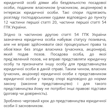
юридичній особі діями або бездіяльністю посадової
особи, поданим власником (учасником, акціонером) в
інтересах юридичної особи. Такі спори підлягають
розгляду господарськими судами відповідно до пункту
12 частини першої статті 20, частини першої статті 54
ГПК України.
Згідно із частиною другою статті 54 ГПК України
зазначена юридична особа набуває статусу позивача,
але не вправі здійснювати свої процесуальні права та
обов`язки без згоди власника (учасника, акціонера),
який подав позов. Посадова особа, до якої
пред`явлений позов, не вправі представляти юридичну
особу та призначати іншу особу для представництва
юридичної особи в даній справі. Таким чином, власник
(учасник, акціонер) юридичної особи є представником
юридичної особи у такому спорі відповідно до норми
закону (законне представництво) і для такого
представництва йому не потрібні інші правові підстави
(договір чи довіреність).
Зроблено черговий крок до представництва юридичної
особи її засновником.