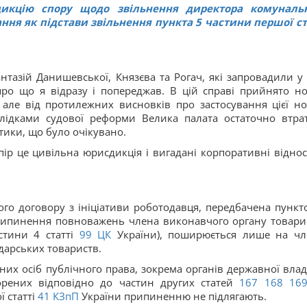
икцію спору щодо звільнення директора комуналь
ння як підстави звільнення пункта 5 частини першої ст
нтазій Данишевської, Князєва та Рогач, які запровадили у 
 про що я відразу і попереджав. В цій справі прийнято н
але від протилежних висновків про застосування цієї н
слідками судової реформи Велика палата остаточно втра
тики, що було очікувано.
ір це цивільна юрисдикція і вигадані корпоративні відно
ого договору з ініціативи роботодавця, передбачена пункт
рипинення повноважень члена виконавчого органу товари
стини 4 статті
99
ЦК
України), поширюється лише на чл
дарських товариств.
их осіб публічного права, зокрема органів державної влад
орених відповідно до частин других статей
167
168
16
 статті
41
КЗпП
України припиненню не підлягають.