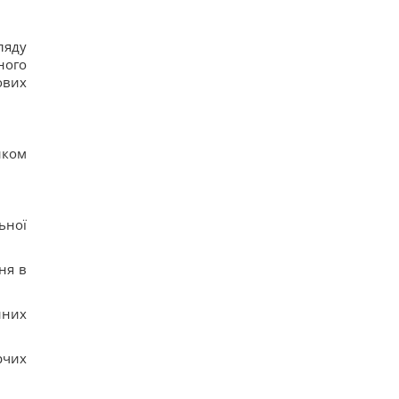
ляду
ного
ових
иком
ьної
ня в
йних
рчих