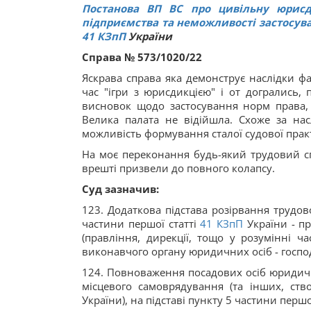
Постанова ВП ВС про цивільну юрисд
підприємства та неможливості застосува
41
КЗпП
України
Справа № 573/1020/22
Яскрава справа яка демонструє наслідки фа
час "ігри з юрисдикцією" і от догрались,
висновок щодо застосування норм права, 
Велика палата не відійшла. Схоже за на
можливість формування сталої судової прак
На моє переконання будь-який трудовий сп
врешті призвели до повного колапсу.
Суд зазначив:
123. Додаткова підстава розірвання трудов
частини першої статті
41
КЗпП
України - п
(правління, дирекції, тощо у розумінні ча
виконавчого органу юридичних осіб - госпо
124. Повноваження посадових осіб юридичн
місцевого самоврядування (та інших, ств
України), на підставі пункту 5 частини першої