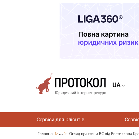
UA
Сервіси для клієнтів
Серві
...
Головна
Огляд практики ВС від Ростислава Крав