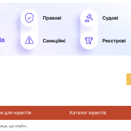
си для юристів
Каталог юристів
ця, що опублі...