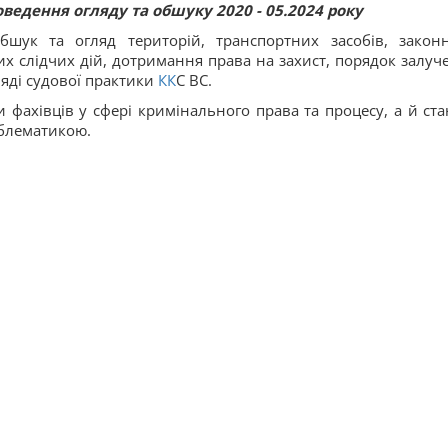
ведення огляду та обшуку 2020 - 05.2024 року
шук та огляд територій, транспортних засобів, законн
х слідчих дій, дотримання права на захист, порядок залуч
ляді судової практики
КК
С ВС.
фахівців у сфері кримінального права та процесу, а й ста
облематикою.