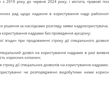
з 2019 року до червня 2024 року, і містить правові пози
йонних рад щодо надання в користування надр районног
и рішення за наслідками розгляду заяви надрокористувача;
а користування надрами без проведення аукціону;
 згоди» при продовженні строку дії спеціального дозвол
пеціальний дозвіл на користування надрами в разі виявл
кість корисних копалин;
 строку дії спеціальних дозволів на користування надрами;
ористуванні чи розпорядженні видобутими ними корис