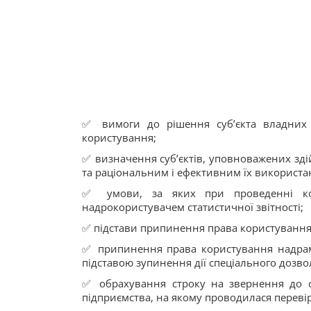
✅ вимоги до рішення суб’єкта владних
користування;
✅ визначення суб’єктів, уповноважених зд
та раціональним і ефективним їх використа
✅ умови, за яких при проведенні ко
надрокористувачем статистичної звітності;
✅ підстави припинення права користування
✅ припинення права користування надрам
підставою зупинення дії спеціального дозво
✅ обрахування строку на звернення до с
підприємства, на якому проводилася перевір