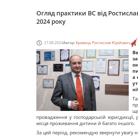
Огляд практики ВС від Ростислав
2024 року
27.08.2024
Автор:
Кравець Ростислав Юрійович
В
з
ок
пи
а 
у
ні
Та
пр
що
провадження у господарській юрисдикції, 
місця проживання дитини й багато іншого.
За цей період, рекомендую звернути увагу н