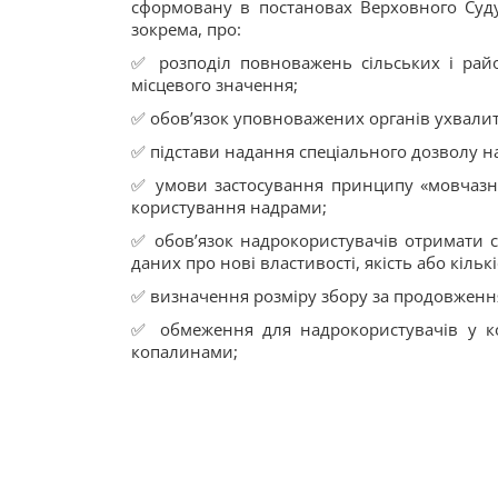
сформовану в постановах Верховного Суду 
зокрема, про:
✅ розподіл повноважень сільських і ра
місцевого значення;
✅ обов’язок уповноважених органів ухвалит
✅ підстави надання спеціального дозволу н
✅ умови застосування принципу «мовчазної
користування надрами;
✅ обов’язок надрокористувачів отримати с
даних про нові властивості, якість або кіль
✅ визначення розміру збору за продовження
✅ обмеження для надрокористувачів у к
копалинами;