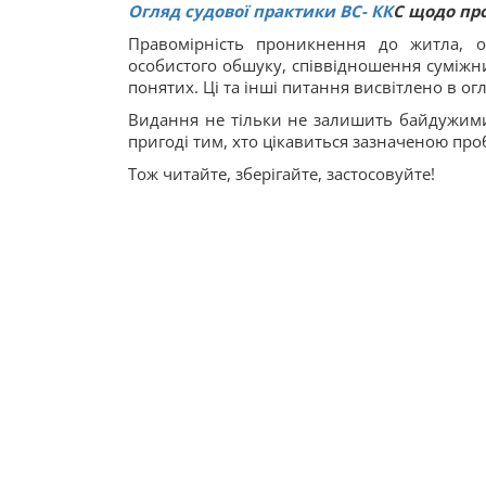
Огляд судової практики ВС
-
КК
С щодо про
Правомірність проникнення до житла, об
особистого обшуку, співвідношення суміжни
понятих. Ці та інші питання висвітлено в ог
Видання не тільки не залишить байдужими 
пригоді тим, хто цікавиться зазначеною пр
Тож читайте, зберігайте, застосовуйте!