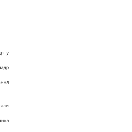
др у
надр
ання
тали
ника