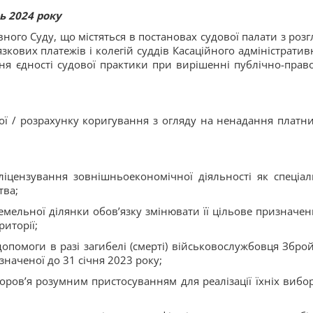
ь 2024 року
вного Суду, що містяться в постановах судової палати з розг
язкових платежів і колегій суддів Касаційного адміністратив
ня єдності судової практики при вирішенні публічно-прав
ної / розрахунку коригування з огляду на ненадання платн
іцензування зовнішньоекономічної діяльності як спеціал
тва;
емельної ділянки обов’язку змінювати її цільове призначен
иторії;
опомоги в разі загибелі (смерті) військовослужбовця Збро
значеної до 31 січня 2023 року;
ров’я розумним пристосуванням для реалізації їхніх вибо