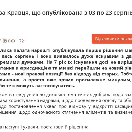
а Кравця, що опублікована з 03 по 23 серпн
Відключити рекл
0
1721
3
елика палата нарешті опублікувала перше рішення м
а весь серпень і воно виявилось дуже яскравим з д
ремими думками. На 7 рік їх існування досі не вирі
тання з юрисдикцією та ми всі перейшли на новий рів
саме - нові правові позиції без відходу від старих. Тобт
точнення, а просто вже прямо протилежне минулим,
би теж можуть застосовуватись.
кож в огляд увійшло декілька тематичних добірок щодо зах
ава користування надрами, щодо проведення огляду та обш
до постановлення ухвал про відмову у відкритті касацій
рішення щодо одночасного стягнення аліментів та визнач
а наступні ухвали, постанови й рішення: