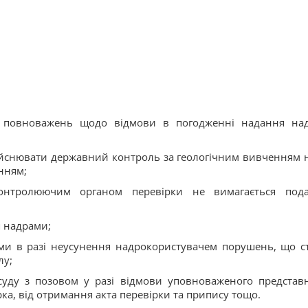
 повноважень щодо відмови в погодженні надання на
ійснювати державний контроль за геологічним вивченням 
нням;
нтролюючим органом перевірки не вимагається под
 надрами;
и в разі неусунення надрокористувачем порушень, що с
лу;
уду з позовом у разі відмови уповноваженого представ
ка, від отримання акта перевірки та припису тощо.