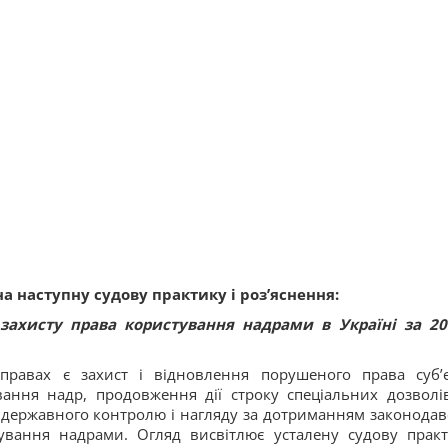
а наступну судову практику і роз’яснення:
ахисту права користування надрами в Україні за 20
равах є захист і відновлення порушеного права суб’є
ання надр, продовження дії строку спеціальних дозволі
 державного контролю і нагляду за дотриманням законодав
ування надрами. Огляд висвітлює усталену судову практ