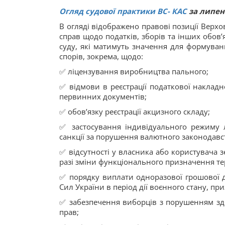
Огляд судової практики ВС
-
КАС
за липен
В огляді відображено правові позиції Верхо
справ щодо податків, зборів та інших обов’
суду, які матимуть значення для формуван
спорів, зокрема, щодо:
✅ ліцензування виробництва пального;
✅ відмови в реєстрації податкової наклад
первинних документів;
✅ обов’язку реєстрації акцизного складу;
✅ застосування індивідуального режиму л
санкції за порушення валютного законодавс
✅ відсутності у власника або користувача з
разі зміни функціонального призначення тер
✅ порядку виплати одноразової грошової д
Сил України в період дії воєнного стану, при
✅ забезпечення виборців з порушенням здо
прав;