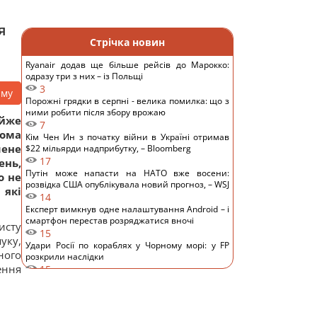
я
Стрічка новин
Ryanair додав ще більше рейсів до Марокко:
одразу три з них – із Польщі
3
аму
Порожні грядки в серпні - велика помилка: що з
ними робити після збору врожаю
айже
7
вома
Кім Чен Ин з початку війни в Україні отримав
шене
$22 мільярди надприбутку, – Bloomberg
17
ень,
Путін може напасти на НАТО вже восени:
о не
розвідка США опублікувала новий прогноз, – WSJ
 які
14
Експерт вимкнув одне налаштування Android – і
смартфон перестав розряджатися вночі
исту
15
уку,
Удари Росії по кораблях у Чорному морі: у FP
ного
розкрили наслідки
ення
15
У чому полягає користь волоських горіхів для
серця, мозку та зміцнення імунітету
9