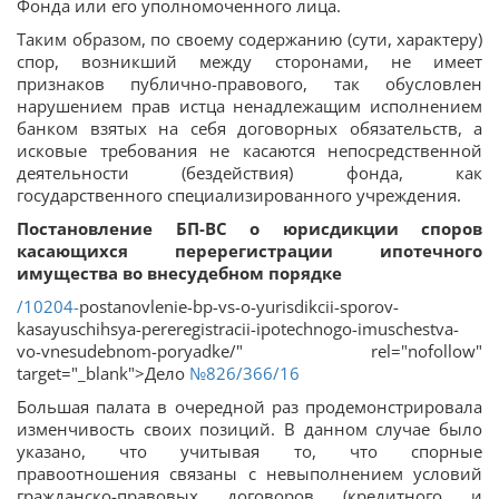
Фонда или его уполномоченного лица.
Таким образом, по своему содержанию (сути, характеру)
спор, возникший между сторонами, не имеет
признаков публично-правового, так обусловлен
нарушением прав истца ненадлежащим исполнением
банком взятых на себя договорных обязательств, а
исковые требования не касаются непосредственной
деятельности (бездействия) фонда, как
государственного специализированного учреждения.
Постановление БП-ВС о юрисдикции споров
касающихся перерегистрации ипотечного
имущества во внесудебном порядке
/10204-
postanovlenie-bp-vs-o-yurisdikcii-sporov-
kasayuschihsya-pereregistracii-ipotechnogo-imuschestva-
vo-vnesudebnom-poryadke/" rel="nofollow"
target="_blank">Дело
№826/366/16
Большая палата в очередной раз продемонстрировала
изменчивость своих позиций. В данном случае было
указано, что учитывая то, что спорные
правоотношения связаны с невыполнением условий
гражданско-правовых договоров (кредитного и