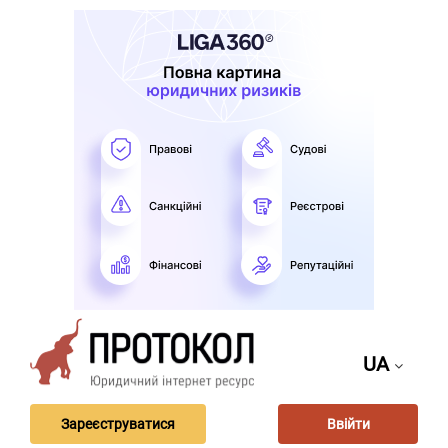
UA
Зареєструватися
Ввійти