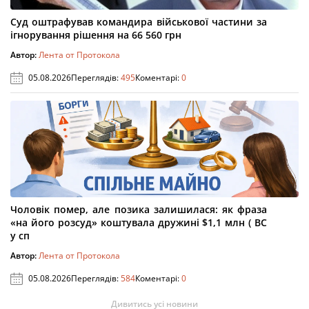
Суд оштрафував командира військової частини за
ігнорування рішення на 66 560 грн
Автор:
Лента от Протокола
05.08.2026
Переглядів:
495
Коментарі:
0
Чоловік помер, але позика залишилася: як фраза
«на його розсуд» коштувала дружині $1,1 млн ( ВС
у сп
Автор:
Лента от Протокола
05.08.2026
Переглядів:
584
Коментарі:
0
Дивитись усі новини