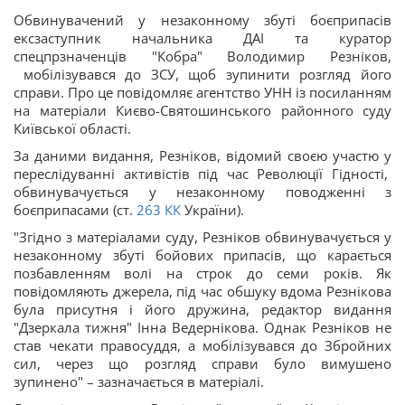
Обвинувачений у незаконному збуті боєприпасів
ексзаступник начальника ДАІ та куратор
спецпрзначенців "Кобра" Володимир Резніков,
мобілізувався до ЗСУ, щоб зупинити розгляд його
справи. Про це повідомляє агентство УНН із посиланням
на матеріали Києво-Святошинського районного суду
Київської області.
За даними видання, Резніков, відомий своєю участю у
переслідуванні активістів під час Революції Гідності,
обвинувачується у незаконному поводженні з
боєприпасами (ст.
263
КК
України).
"Згідно з матеріалами суду, Резніков обвинувачується у
незаконному збуті бойових припасів, що карається
позбавленням волі на строк до семи років. Як
повідомляють джерела, під час обшуку вдома Резнікова
була присутня і його дружина, редактор видання
"Дзеркала тижня" Інна Ведернікова. Однак Резніков не
став чекати правосуддя, а мобілізувався до Збройних
сил, через що розгляд справи було вимушено
зупинено" – зазначається в матеріалі.