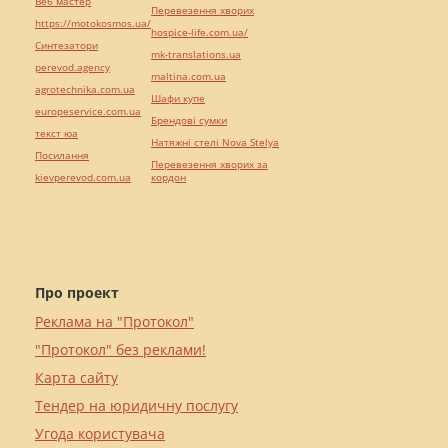
Веб мастер
Перевезення хворих
https://motokosmos.ua/
hospice-life.com.ua/
Синтезатори
mk-translations.ua
perevod.agency
maltina.com.ua
agrotechnika.com.ua
Шафи купе
europeservice.com.ua
Брендові сумки
текст юа
Натяжні стелі Nova Stelya
Посилання
Перевезення хворих за
kievperevod.com.ua
кордон
Про проект
Реклама на "Протокол"
"Протокол" без реклами!
Карта сайту
Тендер на юридичну послугу
Угода користувача