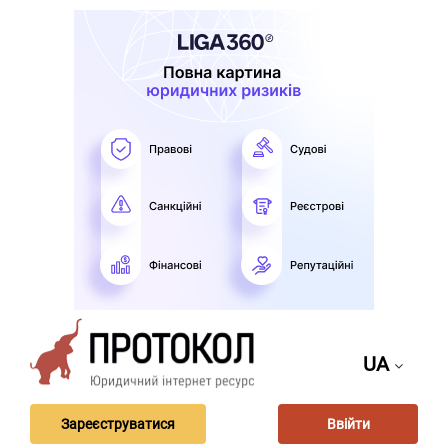
UA
Зареєструватися
Ввійти