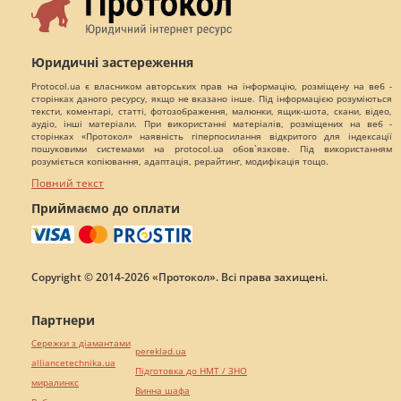
Юридичні застереження
Protocol.ua є власником авторських прав на інформацію, розміщену на веб -
сторінках даного ресурсу, якщо не вказано інше. Під інформацією розуміються
тексти, коментарі, статті, фотозображення, малюнки, ящик-шота, скани, відео,
аудіо, інші матеріали. При використанні матеріалів, розміщених на веб -
сторінках «Протокол» наявність гіперпосилання відкритого для індексації
пошуковими системами на protocol.ua обов`язкове. Під використанням
розуміється копіювання, адаптація, рерайтинг, модифікація тощо.
Повний текст
Приймаємо до оплати
Copyright © 2014-2026 «Протокол». Всі права захищені.
Партнери
Сережки з діамантами
pereklad.ua
alliancetechnika.ua
Підготовка до НМТ / ЗНО
миралинкс
Винна шафа