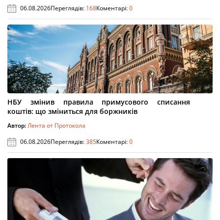
06.08.2026
Переглядів:
168
Коментарі:
0
НБУ змінив правила примусового списання
коштів: що зміниться для боржників
Автор:
Лента от Протокола
06.08.2026
Переглядів:
385
Коментарі:
0