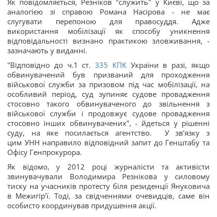
Як повідомляється, Резніков "служить" у Києві, що за
аналогією зі справою Романа Насірова - не має
слугувати перепоною для правосуддя. Адже
використання мобілізації як способу уникнення
відповідальності визнано практикою зловживання, -
зазначають у виданні.
"Відповідно до ч.1 ст.
335
КПК
України в разі, якщо
обвинувачений був призваний для проходження
військової служби за призовом під час мобілізації, на
особливий період, суд зупиняє судове провадження
стосовно такого обвинуваченого до звільнення з
військової служби і продовжує судове провадження
стосовно інших обвинувачених", - йдеться у рішенні
суду, на яке посилається агентство. У звʼязку з
цим УНН направило відповідний запит до Генштабу та
Офісу Генпрокурора.
Як відомо, у 2012 році журналісти та активісти
звинувачували Володимира Резнікова у силовому
тиску на учасників протесту біля резиденції Януковича
в Межигір’ї. Тоді, за свідченнями очевидців, саме він
особисто координував придушення акції.